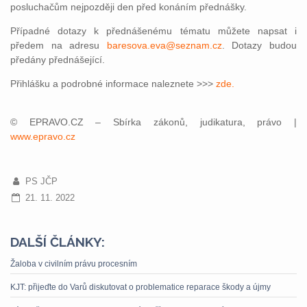
posluchačům nejpozději den před konáním přednášky.
Případné dotazy k přednášenému tématu můžete napsat i
předem na adresu
baresova.eva@seznam.cz
. Dotazy budou
předány přednášející.
Přihlášku a podrobné informace naleznete >>>
zde.
© EPRAVO.CZ – Sbírka zákonů, judikatura, právo |
www.epravo.cz
PS JČP
21. 11. 2022
DALŠÍ ČLÁNKY:
Žaloba v civilním právu procesním
KJT: přijeďte do Varů diskutovat o problematice reparace škody a újmy