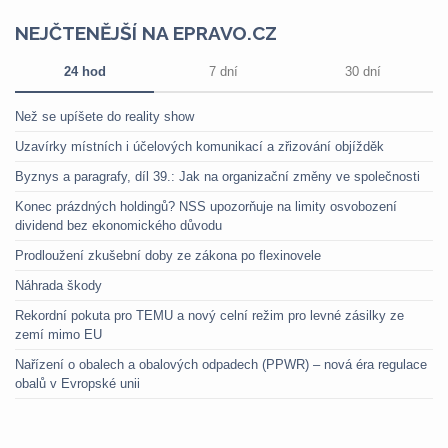
NEJČTENĚJŠÍ NA EPRAVO.CZ
24 hod
7 dní
30 dní
Než se upíšete do reality show
Uzavírky místních i účelových komunikací a zřizování objížděk
Byznys a paragrafy, díl 39.: Jak na organizační změny ve společnosti
Konec prázdných holdingů? NSS upozorňuje na limity osvobození
dividend bez ekonomického důvodu
Prodloužení zkušební doby ze zákona po flexinovele
Náhrada škody
Rekordní pokuta pro TEMU a nový celní režim pro levné zásilky ze
zemí mimo EU
Nařízení o obalech a obalových odpadech (PPWR) – nová éra regulace
obalů v Evropské unii