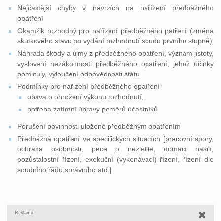
Nejčastější chyby v návrzích na nařízení předběžného
opatření
Okamžik rozhodný pro nařízení předběžného patření (změna
skutkového stavu po vydání rozhodnutí soudu prvního stupně)
Náhrada škody a újmy z předběžného opatření, význam jistoty,
vyslovení nezákonnosti předběžného opatření, jehož účinky
pominuly, vyloučení odpovědnosti státu
Podmínky pro nařízení předběžného opatření
obava o ohrožení výkonu rozhodnutí,
potřeba zatímní úpravy poměrů účastníků
Porušení povinnosti uložené předběžným opatřením
Předběžná opatření ve specifických situacích [pracovní spory,
ochrana osobnosti, péče o nezletilé, domácí násilí,
pozůstalostní řízení, exekuční (vykonávací) řízení, řízení dle
soudního řádu správního atd.].
Reklama