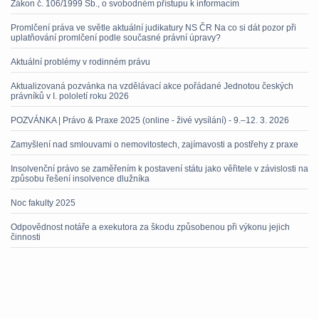
Zákon č. 106/1999 Sb., o svobodném přístupu k informacím
Promlčení práva ve světle aktuální judikatury NS ČR Na co si dát pozor při
uplatňování promlčení podle současné právní úpravy?
Aktuální problémy v rodinném právu
Aktualizovaná pozvánka na vzdělávací akce pořádané Jednotou českých
právníků v I. pololetí roku 2026
POZVÁNKA | Právo & Praxe 2025 (online - živé vysílání) - 9.–12. 3. 2026
Zamyšlení nad smlouvami o nemovitostech, zajímavosti a postřehy z praxe
Insolvenční právo se zaměřením k postavení státu jako věřitele v závislosti na
způsobu řešení insolvence dlužníka
Noc fakulty 2025
Odpovědnost notáře a exekutora za škodu způsobenou při výkonu jejich
činnosti