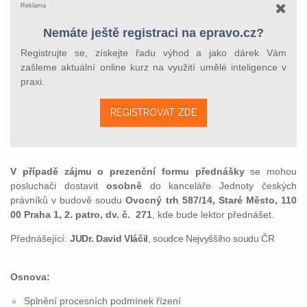
Reklama
Nemáte ještě registraci na epravo.cz?
Registrujte se, získejte řadu výhod a jako dárek Vám
zašleme aktuální online kurz na využití umělé inteligence v
praxi.
REGISTROVAT ZDE
V případě zájmu o prezenční formu přednášky
se mohou
posluchači dostavit
osobně
do kanceláře Jednoty českých
právníků v budově soudu
Ovocný trh 587/14, Staré Město, 110
00 Praha 1, 2. patro, dv. č.
271
, kde bude lektor přednášet.
Přednášející:
JUDr. David Vláčil
, soudce Nejvyššího soudu ČR
Osnova:
Splnění procesních podmínek řízení