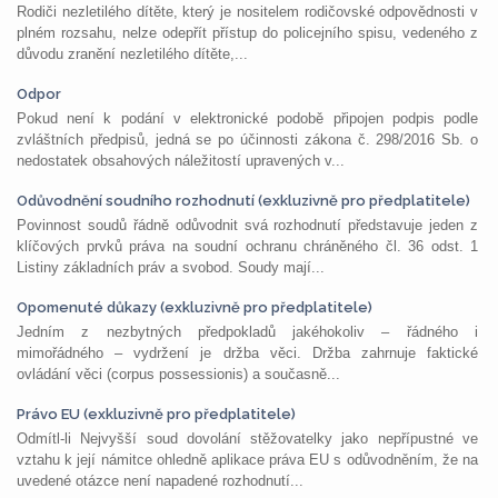
Rodiči nezletilého dítěte, který je nositelem rodičovské odpovědnosti v
plném rozsahu, nelze odepřít přístup do policejního spisu, vedeného z
důvodu zranění nezletilého dítěte,...
Odpor
Pokud není k podání v elektronické podobě připojen podpis podle
zvláštních předpisů, jedná se po účinnosti zákona č. 298/2016 Sb. o
nedostatek obsahových náležitostí upravených v...
Odůvodnění soudního rozhodnutí (exkluzivně pro předplatitele)
Povinnost soudů řádně odůvodnit svá rozhodnutí představuje jeden z
klíčových prvků práva na soudní ochranu chráněného čl. 36 odst. 1
Listiny základních práv a svobod. Soudy mají...
Opomenuté důkazy (exkluzivně pro předplatitele)
Jedním z nezbytných předpokladů jakéhokoliv – řádného i
mimořádného – vydržení je držba věci. Držba zahrnuje faktické
ovládání věci (corpus possessionis) a současně...
Právo EU (exkluzivně pro předplatitele)
Odmítl-li Nejvyšší soud dovolání stěžovatelky jako nepřípustné ve
vztahu k její námitce ohledně aplikace práva EU s odůvodněním, že na
uvedené otázce není napadené rozhodnutí...