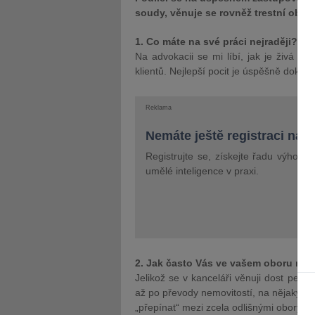
soudy, věnuje se rovněž trestní obh
1. Co máte na své práci nejraději?
Na advokacii se mi líbí, jak je živá a
klientů. Nejlepší pocit je úspěšně doko
Reklama
Nemáte ještě registraci na 
Registrujte se, získejte řadu výhod 
umělé inteligence v praxi.
2. Jak často Vás ve vašem oboru něc
Jelikož se v kanceláři věnuji dost pes
až po převody nemovitostí, na nějaký no
„přepínat“ mezi zcela odlišnými obory, a