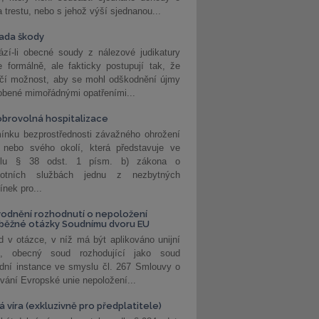
a trestu, nebo s jehož výší sjednanou...
ada škody
zí-li obecné soudy z nálezové judikatury
 formálně, ale fakticky postupují tak, že
učí možnost, aby se mohl odškodnění újmy
obené mimořádnými opatřeními...
brovolná hospitalizace
ínku bezprostřednosti závažného ohrožení
 nebo svého okolí, která představuje ve
lu § 38 odst. 1 písm. b) zákona o
votních službách jednu z nezbytných
nek pro...
odnění rozhodnutí o nepoložení
běžné otázky Soudnímu dvoru EU
 v otázce, v níž má být aplikováno unijní
o, obecný soud rozhodující jako soud
dní instance ve smyslu čl. 267 Smlouvy o
vání Evropské unie nepoložení...
 víra (exkluzivně pro předplatitele)