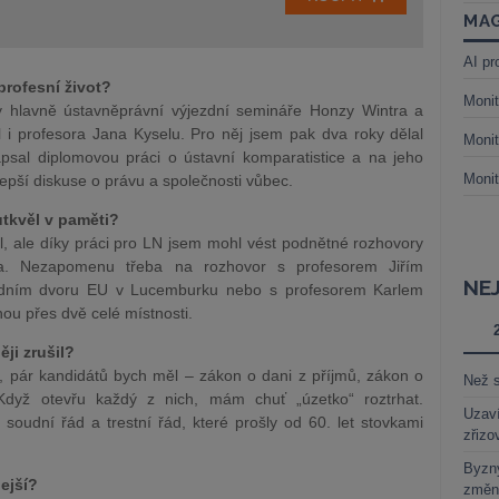
MAG
AI pr
profesní život?
Monit
 hlavně ústavněprávní výjezdní semináře Honzy Wintra a
 i profesora Jana Kyselu. Pro něj jsem pak dva roky dělal
Monit
sal diplomovou práci o ústavní komparatistice a na jeho
Monit
lepší diskuse o právu a společnosti vůbec.
utkvěl v paměti?
il, ale díky práci pro LN jsem mohl vést podnětné rozhovory
va. Nezapomenu třeba na rozhovor s profesorem Jiřím
NE
udním dvoru EU v Lucemburku nebo s profesorem Karlem
ou přes dvě celé místnosti.
ěji zrušil?
, pár kandidátů bych měl – zákon o dani z příjmů, zákon o
Než s
dyž otevřu každý z nich, mám chuť „úzetko“ roztrhat.
Uzaví
ý soudní řád a trestní řád, které prošly od 60. let stovkami
zřizo
Byzny
lejší?
změn