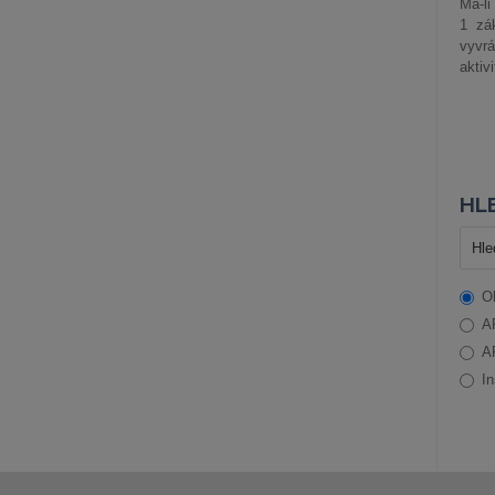
Má-li
1 zá
vyvrá
aktiv
HLE
O
A
A
In