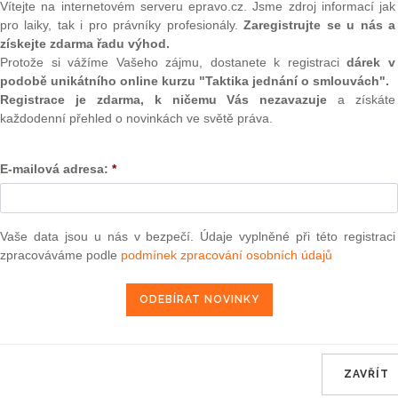
Vítejte na internetovém serveru epravo.cz. Jsme zdroj informací jak
(onli
ajobě v daňových kauzách.
pro laiky, tak i pro právníky profesionály.
Zaregistrujte se u nás a
2
získejte zdarma řadu výhod.
Prakt
Protože si vážíme Vašeho zájmu, dostanete k registraci
dárek v
smluv
 pestrá, člověk každý den řeší různorodé problémy a dotazy
podobě unikátního online kurzu "Taktika jednání o smlouvách".
nčená transakce nebo vyhraný spor.
Registrace je zdarma, k ničemu Vás nezavazuje
a získáte
0
Prakt
každodenní přehled o novinkách ve světě práva.
judik
E-mailová adresa:
*
epravo.cz?
ONL
a jako dárek Vám zašleme aktuální online kurz na využití
Vnos
valor
Vaše data jsou u nás v bezpečí. Údaje vyplněné při této registraci
soud
zpracováváme podle
podmínek zpracování osobních údajů
REGISTROVAT ZDE
Výpo
neom
Nová 
o překvapí?
Změn
tré agendě od obchodních sporů přes daňové a trestní kauzy
energ
vý problém narážím několikrát do týdne. Někdy je sice těžké
ZAVŘÍT
le zase se takto člověk hodně naučí.
Čern