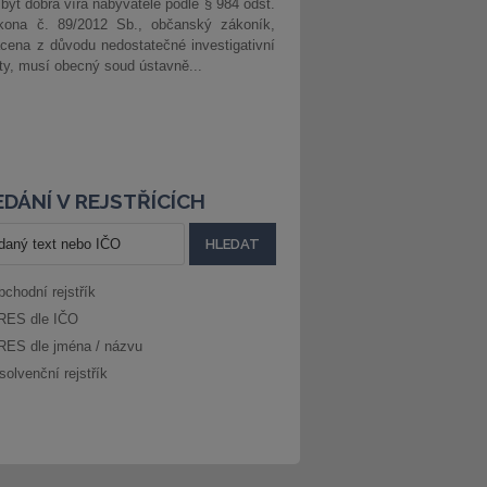
 být dobrá víra nabyvatele podle § 984 odst.
kona č. 89/2012 Sb., občanský zákoník,
cena z důvodu nedostatečné investigativní
ity, musí obecný soud ústavně...
DÁNÍ V REJSTŘÍCÍCH
bchodní rejstřík
RES dle IČO
RES dle jména / názvu
solvenční rejstřík