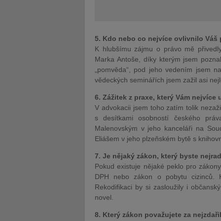
5. Kdo nebo co nejvíce ovlivnilo Váš 
K hlubšímu zájmu o právo mě přivedly
Marka Antoše, díky kterým jsem poznal
„pomvěda“, pod jeho vedením jsem nap
vědeckých seminářích jsem zažil asi nej
6. Zážitek z praxe, který Vám nejvíce 
V advokacii jsem toho zatím tolik nezaž
s desítkami osobností českého prá
Malenovským v jeho kanceláři na So
Eliášem v jeho plzeňském bytě s knihovn
7. Je nějaký zákon, který byste nejrad
Pokud existuje nějaké peklo pro zákony
DPH nebo zákon o pobytu cizinců. K
Rekodifikaci by si zasloužily i občansk
novel.
8. Který zákon považujete za nejzdaři