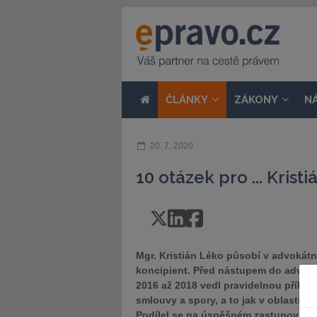
ČLÁNKY
ZÁKONY
N
20. 7. 2020
10 otázek pro ... Krist
Mgr. Kristián Léko působí v advokátní
koncipient. Před nástupem do advokac
2016 až 2018 vedl pravidelnou přílohu
smlouvy a spory, a to jak v oblasti
Podílel se na úspěšném zastupování k