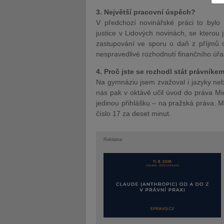
3. Největší pracovní úspěch?
V předchozí novinářské práci to bylo
justice v Lidových novinách, se kterou 
zastupování ve sporu o daň z příjmů o
nespravedlivé rozhodnutí finančního úřa
JUDr. Tomáš Nielsen
JUDr. Tom
4. Proč jste se rozhodl stát právníke
Kurzy lektora
Kurzy le
Na gymnáziu jsem zvažoval i jazyky nebo p
nás pak v oktávě učil úvod do práva Mi
jedinou přihlášku – na pražská práva. M
číslo 17 za deset minut.
Reklama