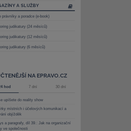
AZÍNY A SLUŽBY
o právníky a poradce (e-book)
oring judikatury (24 měsíců)
oring judikatury (12 měsíců)
oring judikatury (6 měsíců)
JČTENĚJŠÍ NA EPRAVO.CZ
24 hod
7 dní
30 dní
e upíšete do reality show
rky místních i účelových komunikací a
vání objížděk
s a paragrafy, díl 39.: Jak na organizační
y ve společnosti