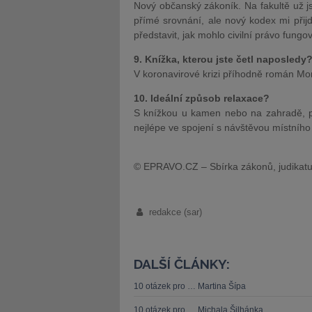
Nový občanský zákoník. Na fakultě už 
přímé srovnání, ale nový kodex mi přij
představit, jak mohlo civilní právo fungo
9. Knížka, kterou jste četl naposledy
V koronavirové krizi příhodně román Mo
10. Ideální způsob relaxace?
S knížkou u kamen nebo na zahradě, p
nejlépe ve spojení s návštěvou místního 
© EPRAVO.CZ – Sbírka zákonů, judikatu
redakce (sar)
DALŠÍ ČLÁNKY:
10 otázek pro … Martina Šípa
10 otázek pro … Michala Šilhánka