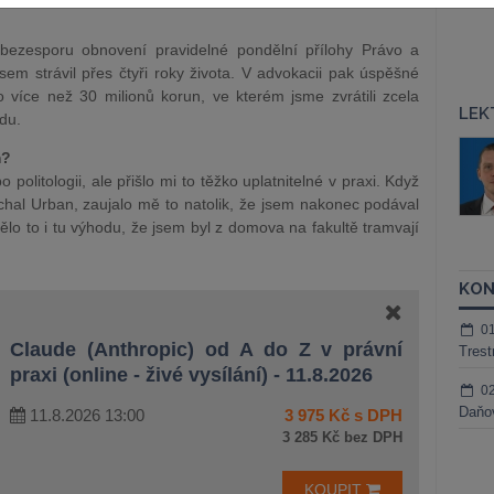
 bezesporu obnovení pravidelné pondělní přílohy Právo a
jsem strávil přes čtyři roky života. V advokacii pak úspěšné
 více než 30 milionů korun, ve kterém jsme zvrátili zcela
LEK
du.
áš Sokol
JUDr. Martin Maisner, Ph.D.,
m?
MCIArb
ktora
olitologii, ale přišlo mi to těžko uplatnitelné v praxi. Když
Kurzy lektora
chal Urban, zaujalo mě to natolik, že jsem nakonec podával
ělo to i tu výhodu, že jsem byl z domova na fakultě tramvají
KON
0
Claude (Anthropic) od A do Z v právní
Trest
praxi (online - živé vysílání) - 11.8.2026
0
Daňov
11.8.2026 13:00
3 975 Kč s DPH
3 285 Kč bez DPH
KOUPIT