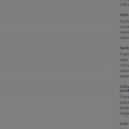
vině 
Náhr
Vychá
pouze
vylo
způs
Nedo
Podm
sebe
smys
zdra
podmí
Odův
před
Pokud
práv
posle
fungo
Dobrá