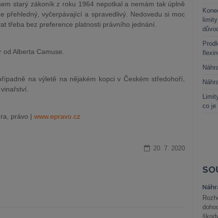
jsem starý zákoník z roku 1964 nepotkal a nemám tak úplně
Kone
de přehledný, vyčerpávající a spravedlivý. Nedovedu si moc
limit
vat třeba bez preference platnosti právního jednání.
důvo
?
Prodl
r od Alberta Camuse.
flexi
Náhr
řípadně na výletě na nějakém kopci v Českém středohoří,
Náhr
vinařství.
Limit
co je
ra, právo |
www.epravo.cz
20. 7. 2020
SO
Náhr
Rozho
doho
škod