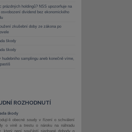
c prázdných holdingů? NSS upozorňuje na
y osvobození dividend bez ekonomického
du
oužení zkušební doby ze zákona po
novele
ada škody
ada škody
y hudebního samplingu aneb konečně víme,
 pastiš
UDNÍ ROZHODNUTÍ
ada škody
dují-li obecné soudy v řízení o schválení
dy o vině a trestu o nároku na náhradu
y, který není součástí sjednané dohody o