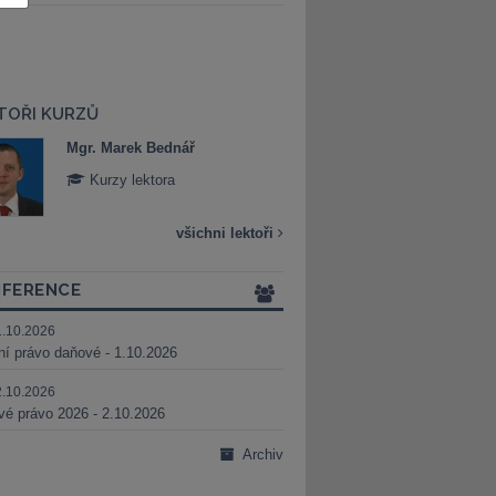
TOŘI KURZŮ
Mgr. Marek Bednář
Mgr. Veronika 
Kurzy lektora
Kurzy lektora
všichni lektoři
FERENCE
1.10.2026
ní právo daňové - 1.10.2026
2.10.2026
é právo 2026 - 2.10.2026
Archiv