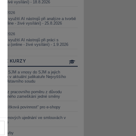
ne - živé vysílání) - 18.8.2026
5.08.2026
ické využití AI nástrojů při analýze a tvorbě
 (online - živé vysílání) - 25.8.2026
1.09.2026
ické využití AI nástrojů při práci s
aturou (online - živé vysílání) - 1.9.2026
INE KURZY
y ze SJM a vnosy do SJM a jejich
izace v aktuální judikatuře Nejvyššího
u a Ústavního soudu
věď z pracovního poměru z důvodu
luveného zameškání jedné směny
„tlačítková povinnost“ pro e-shopy
a cenových ujednání ve smlouvách v
etice
é stavby