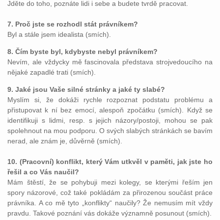
Jděte do toho, poznáte lidi i sebe a budete tvrdě pracovat.
7. Proč jste se rozhodl stát právníkem?
Byl a stále jsem idealista (smích).
8. Čím byste byl, kdybyste nebyl právníkem?
Nevím, ale vždycky mě fascinovala představa strojvedoucího na
nějaké zapadlé trati (smích).
9. Jaké jsou Vaše silné stránky a jaké ty slabé?
Myslím si, že dokáži rychle rozpoznat podstatu problému a
přistupovat k ní bez emocí, alespoň zpočátku (smích). Když se
identifikuji s lidmi, resp. s jejich názory/postoji, mohou se pak
spolehnout na mou podporu. O svých slabých stránkách se bavím
nerad, ale znám je, důvěrně (smích).
10. (Pracovní) konflikt, který Vám utkvěl v paměti, jak jste ho
řešil a co Vás naučil?
Mám štěstí, že se pohybuji mezi kolegy, se kterými řeším jen
spory názorové, což také pokládám za přirozenou součást práce
právníka. A co mě tyto „konflikty“ naučily? Že nemusím mít vždy
pravdu. Takové poznání vás dokáže významně posunout (smích).