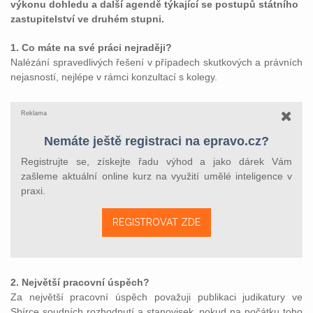
výkonu dohledu a další agendě týkající se postupů státního
zastupitelství ve druhém stupni.
1. Co máte na své práci nejraději?
Nalézání spravedlivých řešení v případech skutkových a právních
nejasností, nejlépe v rámci konzultací s kolegy.
Reklama
Nemáte ještě registraci na epravo.cz?
Registrujte se, získejte řadu výhod a jako dárek Vám
zašleme aktuální online kurz na využití umělé inteligence v
praxi.
REGISTROVAT ZDE
2. Největší pracovní úspěch?
Za největší pracovní úspěch považuji publikaci judikatury ve
Sbírce soudních rozhodnutí a stanovisek, pokud na počátku toho