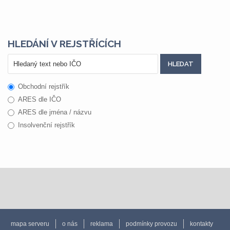
HLEDÁNÍ V REJSTŘÍCÍCH
Obchodní rejstřík
ARES dle IČO
ARES dle jména / názvu
Insolvenční rejstřík
mapa serveru
o nás
reklama
podmínky provozu
kontakty