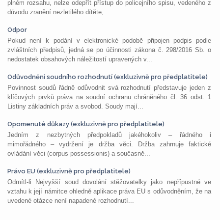
plném rozsahu, nelze odepřít přístup do policejního spisu, vedeného z
důvodu zranění nezletilého dítěte,...
Odpor
Pokud není k podání v elektronické podobě připojen podpis podle
zvláštních předpisů, jedná se po účinnosti zákona č. 298/2016 Sb. o
nedostatek obsahových náležitostí upravených v...
Odůvodnění soudního rozhodnutí (exkluzivně pro předplatitele)
Povinnost soudů řádně odůvodnit svá rozhodnutí představuje jeden z
klíčových prvků práva na soudní ochranu chráněného čl. 36 odst. 1
Listiny základních práv a svobod. Soudy mají...
Opomenuté důkazy (exkluzivně pro předplatitele)
Jedním z nezbytných předpokladů jakéhokoliv – řádného i
mimořádného – vydržení je držba věci. Držba zahrnuje faktické
ovládání věci (corpus possessionis) a současně...
Právo EU (exkluzivně pro předplatitele)
Odmítl-li Nejvyšší soud dovolání stěžovatelky jako nepřípustné ve
vztahu k její námitce ohledně aplikace práva EU s odůvodněním, že na
uvedené otázce není napadené rozhodnutí...