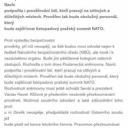
Navíc
podpořila i prověřování lidí, kteří pracují na citlivých a
důležitých místech. Prověřen tak bude obslužný personál,
který
bude zajišťovat listopadový pražský summit NATO.
Proti výsledku bezpečnostní
prověrky, při níž neuspějí, se lidé budou moci odvolat nejen k
řediteli Národního bezpečnostního úřadu (NBÚ), ale nově i k
nezávislému orgánu. Bude jím pětičlenné kolegium státních
zástupců. Rozhodla o tom dnes Poslanecká sněmovna. Navíc
podpořila i prověřování lidí, kteří pracují na citlivých a
důležitých místech. Prověřen tak bude obslužný personál, který
bude zajišťovat listopadový pražský summit NATO.
Rozhodnutí sněmovny musí ještě schválit Senát a prezident
Václav Havel. Klíčové je především nezávislé přezkoumávání
prověrek. Možnost soudního odvolání a také zdůvodnění toho,
proč
u ní člověk neuspěje, předpokládá rozhodnutí Ústavního soudu,
jež
bude platit od konce letošního června. Pravomoc přezkoumávat