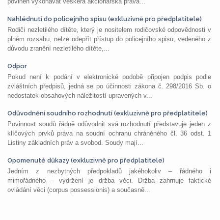
povinen vykonávat veškerá akcionářská práva...
Nahlédnutí do policejního spisu (exkluzivně pro předplatitele)
Rodiči nezletilého dítěte, který je nositelem rodičovské odpovědnosti v
plném rozsahu, nelze odepřít přístup do policejního spisu, vedeného z
důvodu zranění nezletilého dítěte,...
Odpor
Pokud není k podání v elektronické podobě připojen podpis podle
zvláštních předpisů, jedná se po účinnosti zákona č. 298/2016 Sb. o
nedostatek obsahových náležitostí upravených v...
Odůvodnění soudního rozhodnutí (exkluzivně pro předplatitele)
Povinnost soudů řádně odůvodnit svá rozhodnutí představuje jeden z
klíčových prvků práva na soudní ochranu chráněného čl. 36 odst. 1
Listiny základních práv a svobod. Soudy mají...
Opomenuté důkazy (exkluzivně pro předplatitele)
Jedním z nezbytných předpokladů jakéhokoliv – řádného i
mimořádného – vydržení je držba věci. Držba zahrnuje faktické
ovládání věci (corpus possessionis) a současně...