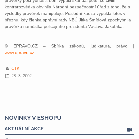
prověrky pochybnosti. Loni vypukl skandál poté, co civilní
kontrarozvědka obvinila Národní bezpečnostní úřad z toho, že s
výsledky prověrek manipuluje. Poslední kauza vypukla letos v
březnu, kdy členka správní rady NBÚ Jitka Šmídová zpochybnila
prověrku náměstka policejního prezidenta Václava Jakubíka.
© EPRAVO.CZ – Sbírka zákonů, judikatura, právo |
www.epravo.cz
ČTK
28. 3. 2002
NOVINKY V ESHOPU
AKTUÁLNÍ AKCE