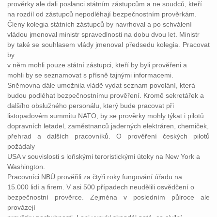
prověrky ale dali poslanci státním zástupcům a ne soudců, kteří
na rozdíl od zástupců nepodléhají bezpečnostním prověrkám.
Členy kolegia státních zástupců by navrhoval a po schválení
vládou jmenoval ministr spravedlnosti na dobu dvou let. Ministr
by také se souhlasem vlády jmenoval předsedu kolegia. Pracovat
by
v něm mohli pouze státní zástupci, kteří by byli prověřeni a
mohli by se seznamovat s přísně tajnými informacemi.
Sněmovna dále umožnila vládě vydat seznam povolání, která
budou podléhat bezpečnostnímu prověření. Kromě sekretářek a
dalšího obslužného personálu, který bude pracovat při
listopadovém summitu NATO, by se prověrky mohly týkat i pilotů
dopravních letadel, zaměstnanců jaderných elektráren, chemiček,
přehrad a dalších pracovníků. O prověření českých pilotů
požádaly
USA v souvislosti s loňskými teroristickými útoky na New York a
Washington.
Pracovníci NBÚ prověřili za čtyři roky fungování úřadu na
15.000 lidí a firem. V asi 500 případech neudělili osvědčení o
bezpečnostní prověrce. Zejména v posledním půlroce ale
provázejí