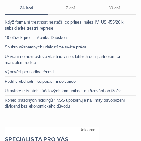
24 hod
7 dní
30 dní
Když formální trestnost nestačí: co přinesl nález IV. ÚS 455/26 k
subsidiaritě trestní represe
10 otázek pro … Moniku Dubskou
Souhrn významných událostí ze světa práva
Užívání nemovitosti ve vlastnictví nezletilých dětí partnerem či
manželem rodiče
Výpověď pro nadbytečnost
Podíl v obchodní korporaci, insolvence
Uzavírky místních i účelových komunikací a zřizování objížděk
Konec prázdných holdingů? NSS upozorňuje na limity osvobození
dividend bez ekonomického důvodu