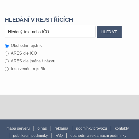
HLEDÁNÍ V REJSTŘÍCÍCH
Obchodní rejstřík
ARES dle IČO
ARES dle jména / názvu
Insolvenční rejstřík
mapa serveru
o nás
reklama
podmínky provozu
kontakty
publikační podmínky
FAQ
obchodní a reklamační podmínky