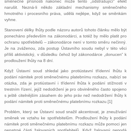
směnečné přísnosti nakonec může tento „odstrašující“ efekt
narušit. Nezná-li někdo základní mechanismy směnečného
hmotného i procesního práva, udělá nejlépe, když se směnkám
vyhne.
Stanovení délky lhůty podle názoru autorů tohoto článku mělo být
ponecháno především na zákonodárci, a totéž by mělo platit pro
ochranu spotřebitelů – zákonodárce není v tomto směru nečinný.
Je na zváženou, zda postup Ústavního soudu nebyl v této věci
příliš aktivistický, v důsledku čehož byl zákonodárce „donucen“ k
prodloužení lhůty na 8 dní.
Když Ústavní soud shledal jako protiústavní třídenní lhůtu k
podání námitek proti směnečnému platebnímu rozkazu, nabízí se
otázka, zda je protiústavní i třídenní lhůta k podání stížnosti v
trestním řízení, jejíž nedodržení je pro obviněného často spojeno
s ještě citelnějším zásahem do jeho práv než nedodržení lhůty k
podání námitek proti směnečnému platebnímu rozkazu.[1]
Problém, který se Ústavní soud snažil akcentovat, je zneužívání
směnek ve vztahu ke spotřebitelům. Prodloužení lhůty k podání
námitek proti směnečnému platebnímu rozkazu může pomoci jen
nepatrné části žalovaných spotřebitelů. Když žalovaný nepodá