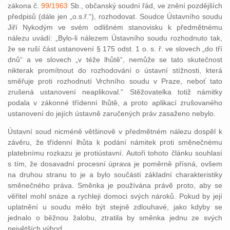
zákona č.
99/1963
Sb., občanský soudní řád, ve znění pozdějších
předpisů (dále jen „o.s.ř.“), rozhodovat. Soudce Ústavního soudu
Jiří Nykodým ve svém odlišném stanovisku k předmětnému
nálezu uvádí: „Bylo-li nálezem Ústavního soudu rozhodnuto tak,
že se ruší část ustanovení § 175 odst. 1 o. s. ř. ve slovech „do tří
dnů“ a ve slovech „v téže lhůtě“, nemůže se tato skutečnost
nikterak promítnout do rozhodování o ústavní stížnosti, která
směřuje proti rozhodnutí Vrchního soudu v Praze, neboť tato
zrušená ustanovení neaplikoval.“ Stěžovatelka totiž námitky
podala v zákonné třídenní lhůtě, a proto aplikací zrušovaného
ustanovení do jejích ústavně zaručených práv zasaženo nebylo.
Ústavní soud nicméně většinově v předmětném nálezu dospěl k
závěru, že třídenní lhůta k podání námitek proti směnečnému
platebnímu rozkazu je protiústavní. Autoři tohoto článku souhlasí
s tím, že dosavadní procesní úprava je poměrně přísná, ovšem
na druhou stranu to je a bylo součástí základní charakteristiky
směnečného práva. Směnka je používána právě proto, aby se
věřitel mohl snáze a rychleji domoci svých nároků. Pokud by její
uplatnění u soudu mělo být stejně zdlouhavé, jako kdyby se
jednalo o běžnou žalobu, ztratila by směnka jednu ze svých
největších výhod.