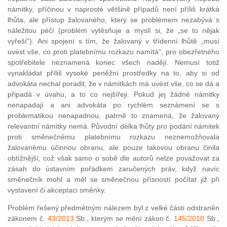
námitky, příčinou v naprosté většině případů není příliš krátká
lhůta, ale přístup žalovaného, který se problémem nezabývá s
náležitou péčí (problém vytěsňuje a myslí si, že „se to nějak
vyřeší“). Ani spojení s tím, že žalovaný v třídenní lhůtě „musí
uvést vše, co proti platebnímu rozkazu namítá“, pro obezřetného
spotřebitele neznamená konec všech nadějí. Nemusí totiž
vynakládat příliš vysoké peněžní prostředky na to, aby si od
advokáta nechal poradit, že v námitkách má uvést vše, co se dá a
připadá v úvahu, a to co nejšířeji. Pokud jej žádné námitky
nenapadají a ani advokáta po rychlém seznámení se s
problematikou nenapadnou, patrně to znamená, že žalovaný
relevantní námitky nemá. Původní délka lhůty pro podání námitek
proti směnečnému platebnímu rozkazu neznemožňovala
žalovanému účinnou obranu, ale pouze takovou obranu činila
obtížnější, což však samo o sobě dle autorů nelze považovat za
zásah do ústavním pořádkem zaručených práv, když navíc
směnečník mohl a měl se směnečnou přísností počítat již při
vystavení či akceptaci směnky.
Problém řešený předmětným nálezem byl z velké části odstraněn
zákonem č.
43/2013
Sb., kterým se mění zákon č.
145/2010
Sb.,