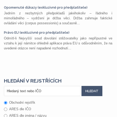
Opomenuté důkazy (exkluzivně pro předplatitele)
Jedním z nezbytných předpokladů jakéhokoliv – řádného i
mimořádného – vydržení je držba věci. Držba zahrnuje faktické
ovládání věci (corpus possessionis) a současně...
Právo EU (exkluzivně pro předplatitele)
Odmítl-li Nejvyšší soud dovolání stěžovatelky jako nepřípustné ve
vztahu k její námitce ohledně aplikace práva EU s odůvodněním, že na
uvedené otázce není napadené rozhodnutí...
HLEDÁNÍ V REJSTŘÍCÍCH
Obchodní rejstřík
ARES dle IČO
ARES dle jména / názvu