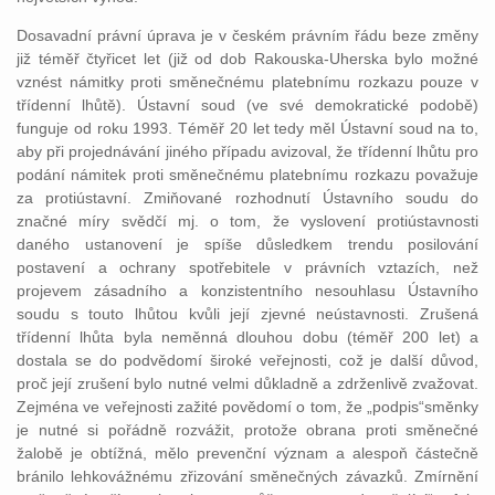
Dosavadní právní úprava je v českém právním řádu beze změny
již téměř čtyřicet let (již od dob Rakouska-Uherska bylo možné
vznést námitky proti směnečnému platebnímu rozkazu pouze v
třídenní lhůtě). Ústavní soud (ve své demokratické podobě)
funguje od roku 1993. Téměř 20 let tedy měl Ústavní soud na to,
aby při projednávání jiného případu avizoval, že třídenní lhůtu pro
podání námitek proti směnečnému platebnímu rozkazu považuje
za protiústavní. Zmiňované rozhodnutí Ústavního soudu do
značné míry svědčí mj. o tom, že vyslovení protiústavnosti
daného ustanovení je spíše důsledkem trendu posilování
postavení a ochrany spotřebitele v právních vztazích, než
projevem zásadního a konzistentního nesouhlasu Ústavního
soudu s touto lhůtou kvůli její zjevné neústavnosti. Zrušená
třídenní lhůta byla neměnná dlouhou dobu (téměř 200 let) a
dostala se do podvědomí široké veřejnosti, což je další důvod,
proč její zrušení bylo nutné velmi důkladně a zdrženlivě zvažovat.
Zejména ve veřejnosti zažité povědomí o tom, že „podpis“směnky
je nutné si pořádně rozvážit, protože obrana proti směnečné
žalobě je obtížná, mělo prevenční význam a alespoň částečně
bránilo lehkovážnému zřizování směnečných závazků. Zmírnění