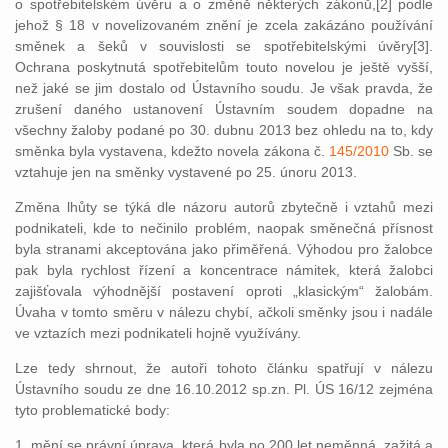
o spotřebitelském úvěru a o změně některých zákonů,[2] podle
jehož § 18 v novelizovaném znění je zcela zakázáno používání
směnek a šeků v souvislosti se spotřebitelskými úvěry[3].
Ochrana poskytnutá spotřebitelům touto novelou je ještě vyšší,
než jaké se jim dostalo od Ústavního soudu. Je však pravda, že
zrušení daného ustanovení Ústavním soudem dopadne na
všechny žaloby podané po 30. dubnu 2013 bez ohledu na to, kdy
směnka byla vystavena, kdežto novela zákona č.
145/2010
Sb. se
vztahuje jen na směnky vystavené po 25. únoru 2013.
Změna lhůty se týká dle názoru autorů zbytečně i vztahů mezi
podnikateli, kde to nečinilo problém, naopak směnečná přísnost
byla stranami akceptována jako přiměřená. Výhodou pro žalobce
pak byla rychlost řízení a koncentrace námitek, která žalobci
zajišťovala výhodnější postavení oproti „klasickým“ žalobám.
Úvaha v tomto směru v nálezu chybí, ačkoli směnky jsou i nadále
ve vztazích mezi podnikateli hojně využívány.
Lze tedy shrnout, že autoři tohoto článku spatřují v nálezu
Ústavního soudu ze dne 16.10.2012 sp.zn. Pl. ÚS 16/12 zejména
tyto problematické body:
1. mění se právní úprava, která byla po 200 let neměnná, zažitá a