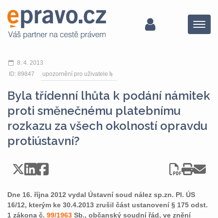
Menu
8. 4. 2013
ID: 89847
upozornění pro uživatele
Byla třídenní lhůta k podání námitek
proti směnečnému platebnímu
rozkazu za všech okolností opravdu
protiústavní?
Dne 16. října 2012 vydal Ústavní soud nález sp.zn. Pl. ÚS
16/12, kterým ke 30.4.2013 zrušil část ustanovení § 175 odst.
1 zákona č.
99/1963
Sb., občanský soudní řád, ve znění