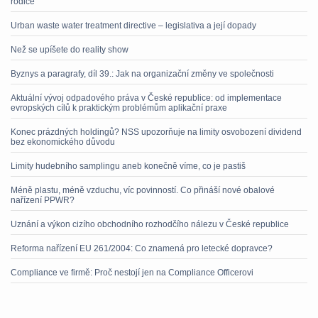
rodiče
Urban waste water treatment directive – legislativa a její dopady
Než se upíšete do reality show
Byznys a paragrafy, díl 39.: Jak na organizační změny ve společnosti
Aktuální vývoj odpadového práva v České republice: od implementace
evropských cílů k praktickým problémům aplikační praxe
Konec prázdných holdingů? NSS upozorňuje na limity osvobození dividend
bez ekonomického důvodu
Limity hudebního samplingu aneb konečně víme, co je pastiš
Méně plastu, méně vzduchu, víc povinností. Co přináší nové obalové
nařízení PPWR?
Uznání a výkon cizího obchodního rozhodčího nálezu v České republice
Reforma nařízení EU 261/2004: Co znamená pro letecké dopravce?
Compliance ve firmě: Proč nestojí jen na Compliance Officerovi