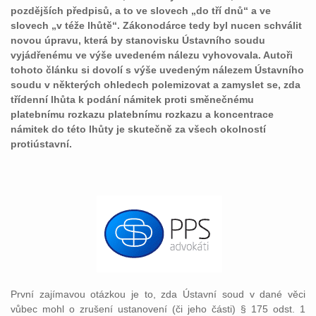
pozdějších předpisů, a to ve slovech „do tří dnů“ a ve
slovech „v téže lhůtě“. Zákonodárce tedy byl nucen schválit
novou úpravu, která by stanovisku Ústavního soudu
vyjádřenému ve výše uvedeném nálezu vyhovovala. Autoři
tohoto článku si dovolí s výše uvedeným nálezem Ústavního
soudu v některých ohledech polemizovat a zamyslet se, zda
třídenní lhůta k podání námitek proti směnečnému
platebnímu rozkazu platebnímu rozkazu a koncentrace
námitek do této lhůty je skutečně za všech okolností
protiústavní.
První zajímavou otázkou je to, zda Ústavní soud v dané věci
vůbec mohl o zrušení ustanovení (či jeho části) § 175 odst. 1