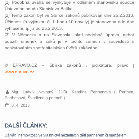
[1] Podobná úvaha se vyskytuje v odlišném stanovisku soudce
Ústavního soudu Stanislava Balíka.
[2] Tento zákon byl ve Sbírce zákonů publikován dne 25.2.2013.
Účinnost (s výjimkou čl. I. bodu 10 novely) je stanovena ode dne
vyhlášení, tj. již od 25.2.2013.
[3] V Německu a na Slovensku platí podobná úprava, neboť
použití směnek a šeků je v těchto zemích v souvislosti s
poskytováním spotřebitelských úvěrů zakázáno.
© EPRAVO.CZ – Sbírka zákonů , judikatura, právo |
www.epravo.cz
Mgr. Ludvík Novotný, JUDr. Kateřina Perthenová ( Perthen,
Perthenová, Švadlena a partneři )
8. 4. 2013
DALŠÍ ČLÁNKY:
Užívání nemovitosti ve vlastnictví nezletilých dětí partnerem či manželem