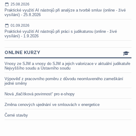
25.08.2026
Praktické využití AI nástrojů při analýze a tvorbě smluv (online - živé
vysílání) - 25.8.2026
01.09.2026
Praktické využití AI nástrojů při práci s judikaturou (online - živé
vysílání) - 1.9.2026
ONLINE KURZY
Vnosy ze SJM a vnosy do SJM a jejich valorizace v aktuální judikatuře
Nejvyššího soudu a Ústavního soudu
Výpověď z pracovního poměru z důvodu neomluveného zameškání
jedné směny
Nová „tlačítková povinnost“ pro e-shopy
Změna cenových ujednání ve smlouvách v energetice
Černé stavby