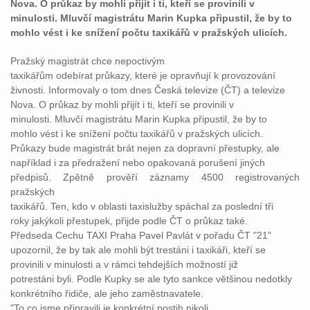
Nova. O průkaz by mohli přijít i ti, kteří se provinili v
minulosti. Mluvčí magistrátu Marin Kupka připustil, že by to
mohlo vést i ke snížení počtu taxikářů v pražských ulicích.
Pražský magistrát chce nepoctivým
taxikářům odebírat průkazy, které je opravňují k provozování
živnosti. Informovaly o tom dnes Česká televize (ČT) a televize
Nova. O průkaz by mohli přijít i ti, kteří se provinili v
minulosti. Mluvčí magistrátu Marin Kupka připustil, že by to
mohlo vést i ke snížení počtu taxikářů v pražských ulicích.
Průkazy bude magistrát brát nejen za dopravní přestupky, ale
například i za předražení nebo opakovaná porušení jiných
předpisů. Zpětně prověří záznamy 4500 registrovaných
pražských
taxikářů. Ten, kdo v oblasti taxislužby spáchal za poslední tři
roky jakýkoli přestupek, přijde podle ČT o průkaz také.
Předseda Cechu TAXI Praha Pavel Pavlát v pořadu ČT "21"
upozornil, že by tak ale mohli být trestáni i taxikáři, kteří se
provinili v minulosti a v rámci tehdejších možností již
potrestáni byli. Podle Kupky se ale tyto sankce většinou nedotkly
konkrétního řidiče, ale jeho zaměstnavatele.
"To co jsme připravili je konkrétní postih nikoli