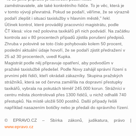
zaměstnavatele, ale také konkrétního řidiče. To je věc, která je
v tomto vývoji převratná. Pokud se podaří, věříme, že se výrazně
podaří zlepšit i situaci taxislužby v hlavním městě," řekl.
Účinek kontrol, které provádějí pracovníci magistrátu, podle
ČT klesá: více než polovina taxikářů při nich podvádí. Na začátku
kontrola asi v 80 procentech případů zjistila porušení předpisů.
Zhruba v polovině se toto číslo pohybovalo kolem 50 procent,
poslední aktuální údaje hovoří, že se podaří zjistit předražení v
25 až 30 procentech, uvedl Kupka.
Magistrát podle něj připravuje opatření, aby podvodům v
pražské taxislužbě předešel. Podle Novy zahájil správní řízení s
prvními pěti řidiči, kteří okrádali zákazníky. Skupina pražských
strážníků, která se od června zaměřila na dopravní přestupky
taxikářů, vybrala na pokutách téměř 245.000 korun. Strážníci v
centru města zkontrolovali přes 1300 řidičů, u nichž odhalili 740
přestupků. Na místě uložili 500 postihů. Další případy řešili
například nasazením botičky nebo je předali do správního řízení.
© EPRAVO.CZ – Sbírka zákonů, judikatura, právo |
www.epravo.cz