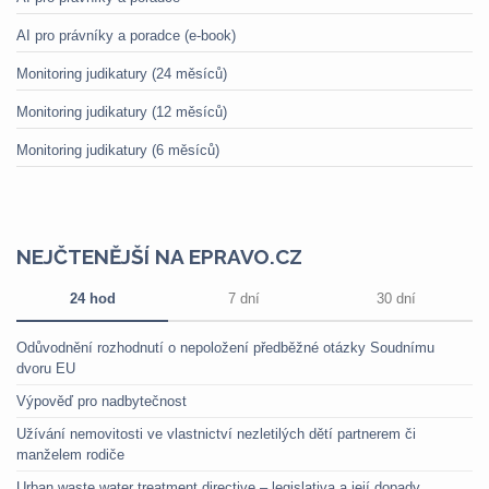
AI pro právníky a poradce (e-book)
Monitoring judikatury (24 měsíců)
Monitoring judikatury (12 měsíců)
Monitoring judikatury (6 měsíců)
NEJČTENĚJŠÍ NA EPRAVO.CZ
24 hod
7 dní
30 dní
Odůvodnění rozhodnutí o nepoložení předběžné otázky Soudnímu
dvoru EU
Výpověď pro nadbytečnost
Užívání nemovitosti ve vlastnictví nezletilých dětí partnerem či
manželem rodiče
Urban waste water treatment directive – legislativa a její dopady