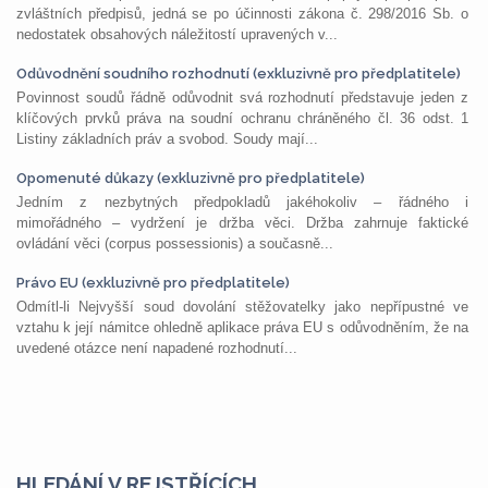
zvláštních předpisů, jedná se po účinnosti zákona č. 298/2016 Sb. o
nedostatek obsahových náležitostí upravených v...
Odůvodnění soudního rozhodnutí (exkluzivně pro předplatitele)
Povinnost soudů řádně odůvodnit svá rozhodnutí představuje jeden z
klíčových prvků práva na soudní ochranu chráněného čl. 36 odst. 1
Listiny základních práv a svobod. Soudy mají...
Opomenuté důkazy (exkluzivně pro předplatitele)
Jedním z nezbytných předpokladů jakéhokoliv – řádného i
mimořádného – vydržení je držba věci. Držba zahrnuje faktické
ovládání věci (corpus possessionis) a současně...
Právo EU (exkluzivně pro předplatitele)
Odmítl-li Nejvyšší soud dovolání stěžovatelky jako nepřípustné ve
vztahu k její námitce ohledně aplikace práva EU s odůvodněním, že na
uvedené otázce není napadené rozhodnutí...
HLEDÁNÍ V REJSTŘÍCÍCH