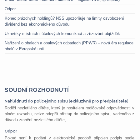
Odpor
Konec prázdných holdingů? NSS upozorňuje na limity osvobození
dividend bez ekonomického důvodu
Uzavírky místních i účelových komunikací a zřizování objížděk
Nařízení o obalech a obalových odpadech (PPWR) – nová éra regulace
obalů v Evropské unii
SOUDNÍ ROZHODNUTÍ
Nahlédnutí do policejního spisu (exkluzivně pro předplatitele)
Rodiči nezletilého dítěte, který je nositelem rodičovské odpovědnosti v
plném rozsahu, nelze odepřít přístup do policejního spisu, vedeného z
důvodu zranění nezletilého dítěte,...
Odpor
Pokud není k podání v elektronické podobě připojen podpis podle