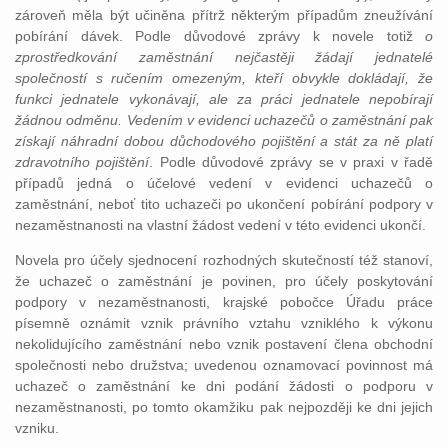
zároveň měla být učiněna přítrž některým případům zneužívání
pobírání dávek. Podle důvodové zprávy k novele totiž
o
zprostředkování zaměstnání nejčastěji žádají jednatelé
společností s ručením omezeným, kteří obvykle dokládají, že
funkci jednatele vykonávají, ale za práci jednatele nepobírají
žádnou odměnu. Vedením v evidenci uchazečů o zaměstnání pak
získají náhradní dobou důchodového pojištění a stát za ně platí
zdravotního pojištění
. Podle důvodové zprávy se v praxi v řadě
případů jedná o účelové vedení v evidenci uchazečů o
zaměstnání, neboť tito uchazeči po ukončení pobírání podpory v
nezaměstnanosti na vlastní žádost vedení v této evidenci ukončí.
Novela pro účely sjednocení rozhodných skutečností též stanoví,
že uchazeč o zaměstnání je povinen, pro účely poskytování
podpory v nezaměstnanosti, krajské pobočce Úřadu práce
písemně oznámit vznik právního vztahu vzniklého k výkonu
nekolidujícího zaměstnání nebo vznik postavení člena obchodní
společnosti nebo družstva; uvedenou oznamovací povinnost má
uchazeč o zaměstnání ke dni podání žádosti o podporu v
nezaměstnanosti, po tomto okamžiku pak nejpozději ke dni jejich
vzniku.