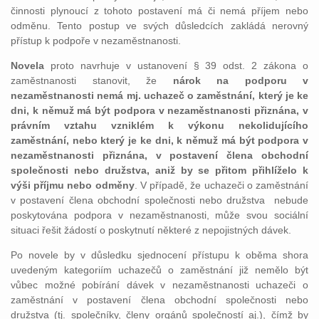
činnosti plynoucí z tohoto postavení má či nemá příjem nebo
odměnu. Tento postup ve svých důsledcích zakládá nerovný
přístup k podpoře v nezaměstnanosti.
Novela
proto navrhuje v ustanovení § 39 odst. 2 zákona o
zaměstnanosti stanovit, že
nárok na podporu v
nezaměstnanosti nemá mj. uchazeč o zaměstnání, který je ke
dni, k němuž má být podpora v nezaměstnanosti přiznána, v
právním vztahu vzniklém k výkonu nekolidujícího
zaměstnání, nebo který je ke dni, k němuž má být podpora v
nezaměstnanosti přiznána, v postavení člena obchodní
společnosti nebo družstva, aniž by se přitom přihlíželo k
výši příjmu nebo odměny
. V případě, že uchazeči o zaměstnání
v postavení člena obchodní společnosti nebo družstva nebude
poskytována podpora v nezaměstnanosti, může svou sociální
situaci řešit žádostí o poskytnutí některé z nepojistných dávek.
Po novele by v důsledku sjednocení přístupu k oběma shora
uvedeným kategoriím uchazečů o zaměstnání již nemělo být
vůbec možné pobírání dávek v nezaměstnanosti uchazeči o
zaměstnání v postavení člena obchodní společnosti nebo
družstva (tj. společníky, členy orgánů společností aj.), čímž by