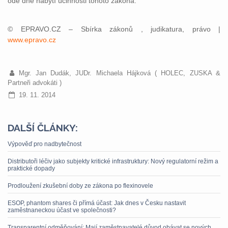
ode dne nabytí účinnosti tohoto zákona.
© EPRAVO.CZ – Sbírka zákonů , judikatura, právo |
www.epravo.cz
Mgr. Jan Dudák, JUDr. Michaela Hájková ( HOLEC, ZUSKA &
Partneři advokáti )
19. 11. 2014
DALŠÍ ČLÁNKY:
Výpověď pro nadbytečnost
Distributoři léčiv jako subjekty kritické infrastruktury: Nový regulatorní režim a
praktické dopady
Prodloužení zkušební doby ze zákona po flexinovele
ESOP, phantom shares či přímá účast: Jak dnes v Česku nastavit
zaměstnaneckou účast ve společnosti?
Transparentní odměňování: Mají zaměstnavatelé důvod obávat se nových