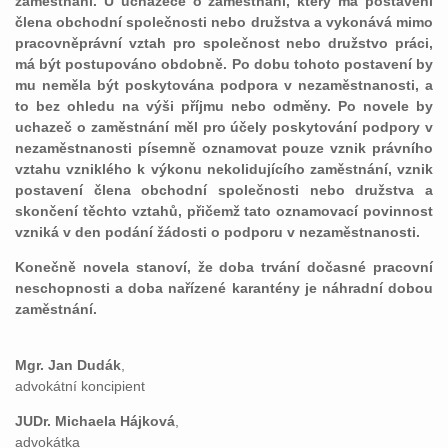
zaměstnání. U uchazeče o zaměstnání, který má postavení
člena obchodní společnosti nebo družstva a vykonává mimo
pracovněprávní vztah pro společnost nebo družstvo práci,
má být postupováno obdobně. Po dobu tohoto postavení by
mu neměla být poskytována podpora v nezaměstnanosti, a
to bez ohledu na výši příjmu nebo odměny. Po novele by
uchazeč o zaměstnání měl pro účely poskytování podpory v
nezaměstnanosti písemně oznamovat pouze vznik právního
vztahu vzniklého k výkonu nekolidujícího zaměstnání, vznik
postavení člena obchodní společnosti nebo družstva a
skončení těchto vztahů, přičemž tato oznamovací povinnost
vzniká v den podání žádosti o podporu v nezaměstnanosti.
Konečně novela stanoví, že doba trvání dočasné pracovní
neschopnosti a doba nařízené karantény je náhradní dobou
zaměstnání.
Mgr. Jan Dudák
,
advokátní koncipient
JUDr. Michaela Hájková
,
advokátka