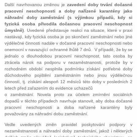
Další navrhovanou změnou je
zavedení doby trvání dočasné
pracovní neschopnosti a doby nařízené karantény jako
náhradní doby zaměstnání (s výjimkou případů, kdy si
fyzická osoba přivodila dočasnou pracovní neschopnost
úmyslně)
. Uvedené představuje reakci na situace, které v praxi
nastávají, kdy fyzická osoba je po skončení zaměstnání nebo jiné
výdělečné činnosti nadále v dočasné pracovní neschopnosti nebo
onemocní v navazující ochranné lhůtě 7 dnů. V případě, že by se
jednalo o dlouhodobou pracovní neschopnost, tato osoba by
ztrácela nárok na podporu v nezaměstnanosti, protože by v
rozhodném období nesplnila podmínku získání potřebné doby
důchodového pojištění zaměstnáním nebo jinou výdělečnou
činností, tj. získání alespoň 12 měsíců této doby v posledních 2
letech před zařazením do evidence uchazečů
o zaměstnání. Novela proto za účelem zmírnění sociálních
dopadů v těchto případech navrhuje stanovit, aby doba dočasné
pracovní neschopnosti a doba nařízené karantény byly
považovány za náhradní dobu zaměstnání.
Vedle uvedených změn pravidel poskytování podpory v
nezaměstnanosti a náhradní doby zaměstnání, jakož i některých