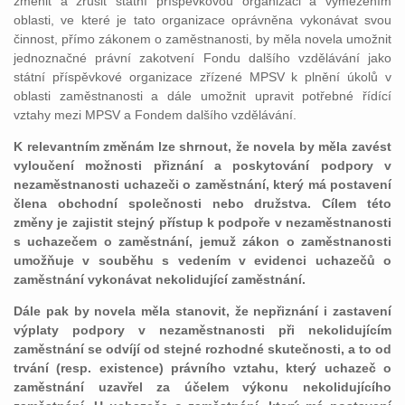
změnit a zrušit státní příspěvkovou organizaci a vymezením
oblasti, ve které je tato organizace oprávněna vykonávat svou
činnost, přímo zákonem o zaměstnanosti, by měla novela umožnit
jednoznačné právní zakotvení Fondu dalšího vzdělávání jako
státní příspěvkové organizace zřízené MPSV k plnění úkolů v
oblasti zaměstnanosti a dále umožnit upravit potřebné řídící
vztahy mezi MPSV a Fondem dalšího vzdělávání.
K relevantním změnám lze shrnout, že novela by měla zavést
vyloučení možnosti přiznání a poskytování podpory v
nezaměstnanosti uchazeči o zaměstnání, který má postavení
člena obchodní společnosti nebo družstva. Cílem této
změny je zajistit stejný přístup k podpoře v nezaměstnanosti
s uchazečem o zaměstnání, jemuž zákon o zaměstnanosti
umožňuje v souběhu s vedením v evidenci uchazečů o
zaměstnání vykonávat nekolidující zaměstnání.
Dále pak by novela měla stanovit, že nepřiznání i zastavení
výplaty podpory v nezaměstnanosti při nekolidujícím
zaměstnání se odvíjí od stejné rozhodné skutečnosti, a to od
trvání (resp. existence) právního vztahu, který uchazeč o
zaměstnání uzavřel za účelem výkonu nekolidujícího