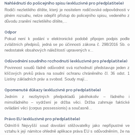
Nahlédnutí do policejního spisu (exkluzivně pro předplatitele)
Rodiči nezletilého dítěte, který je nositelem rodičovské odpovědnosti v
plném rozsahu, nelze odepřít přístup do policejního spisu, vedeného z
důvodu zranění nezletilého dítěte,...
Odpor
Pokud není k podání v elektronické podobě připojen podpis podle
zvláštních předpisů, jedná se po účinnosti zákona č. 298/2016 Sb. o
nedostatek obsahových náležitostí upravených v...
Odůvodnění soudního rozhodnutí (exkluzivně pro předplatitele)
Povinnost soudů řádně odůvodnit svá rozhodnutí představuje jeden z
klíčových prvků práva na soudní ochranu chráněného čl. 36 odst. 1
Listiny základních práv a svobod. Soudy mají...
Opomenuté důkazy (exkluzivně pro předplatitele)
Jedním z nezbytných předpokladů jakéhokoliv – řádného i
mimořádného – vydržení je držba věci. Držba zahrnuje faktické
ovládání věci (corpus possessionis) a současně...
Právo EU (exkluzivně pro předplatitele)
Odmítl-li Nejvyšší soud dovolání stěžovatelky jako nepřípustné ve
vztahu k její námitce ohledně aplikace práva EU s odůvodněním, že na