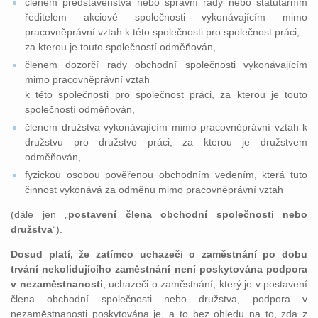
členem představenstva nebo správní rady nebo statutárním
ředitelem akciové společnosti vykonávajícím mimo
pracovněprávní vztah k této společnosti pro společnost práci,
za kterou je touto společností odměňován,
členem dozorčí rady obchodní společnosti vykonávajícím
mimo pracovněprávní vztah
k této společnosti pro společnost práci, za kterou je touto
společností odměňován,
členem družstva vykonávajícím mimo pracovněprávní vztah k
družstvu pro družstvo práci, za kterou je družstvem
odměňován,
fyzickou osobou pověřenou obchodním vedením, která tuto
činnost vykonává za odměnu mimo pracovněprávní vztah
(dále jen „
postavení člena obchodní společnosti nebo
družstva
“).
Dosud platí, že zatímco uchazeči o zaměstnání po dobu
trvání nekolidujícího zaměstnání není poskytována podpora
v nezaměstnanosti
, uchazeči o zaměstnání, který je v postavení
člena obchodní společnosti nebo družstva, podpora v
nezaměstnanosti poskytována je, a to bez ohledu na to, zda z