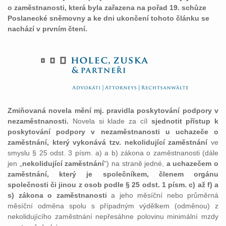
o zaměstnanosti, která byla zařazena na pořad 19. schůze
Poslanecké sněmovny a ke dni ukončení tohoto článku se
nachází v prvním čtení.
Zmiňovaná novela mění mj. pravidla poskytování podpory v
nezaměstnanosti.
Novela si klade za cíl
sjednotit přístup k
poskytování podpory v nezaměstnanosti u uchazeče o
zaměstnání, který vykonává tzv. nekolidující zaměstnání
ve
smyslu § 25 odst. 3 písm. a) a b) zákona o zaměstnanosti (dále
jen „
nekolidující zaměstnání
“) na straně jedné,
a uchazečem o
zaměstnání, který je společníkem, členem orgánu
společnosti či jinou z osob podle § 25 odst. 1 písm. c) až f) a
s) zákona o zaměstnanosti
a jeho měsíční nebo průměrná
měsíční odměna spolu s případným výdělkem (odměnou) z
nekolidujícího zaměstnání nepřesáhne polovinu minimální mzdy