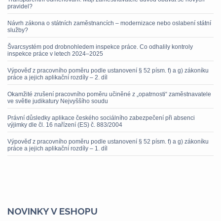
pravidel?
Návrh zákona o státních zaměstnancích – modernizace nebo oslabení státní
služby?
Švarcsystém pod drobnohledem inspekce práce. Co odhalily kontroly
inspekce práce v letech 2024–2025
Výpověď z pracovního poměru podle ustanovení § 52 písm. f) a g) zákoníku
práce a jejich aplikační rozdíly – 2. díl
Okamžité zrušení pracovního poměru učiněné z „opatrnosti“ zaměstnavatele
ve světle judikatury Nejvyššího soudu
Právní důsledky aplikace českého sociálního zabezpečení při absenci
výjimky dle čl. 16 nařízení (ES) č. 883/2004
Výpověď z pracovního poměru podle ustanovení § 52 písm. f) a g) zákoníku
práce a jejich aplikační rozdíly – 1. díl
NOVINKY V ESHOPU