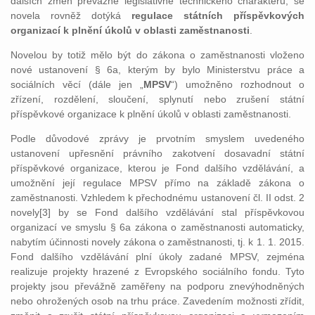
dalších změn převážně legislativně technického charakteru, se
novela rovněž dotýká
regulace státních příspěvkových
organizací k plnění úkolů v oblasti zaměstnanosti
.
Novelou by totiž mělo být do zákona o zaměstnanosti vloženo
nové ustanovení § 6a, kterým by bylo Ministerstvu práce a
sociálních věcí (dále jen „
MPSV
“) umožněno rozhodnout o
zřízení, rozdělení, sloučení, splynutí nebo zrušení státní
příspěvkové organizace k plnění úkolů v oblasti zaměstnanosti.
Podle důvodové zprávy je prvotním smyslem uvedeného
ustanovení upřesnění právního zakotvení dosavadní státní
příspěvkové organizace, kterou je Fond dalšího vzdělávání, a
umožnění její regulace MPSV přímo na základě zákona o
zaměstnanosti. Vzhledem k přechodnému ustanovení čl. II odst. 2
novely[3] by se Fond dalšího vzdělávání stal příspěvkovou
organizací ve smyslu § 6a zákona o zaměstnanosti automaticky,
nabytím účinnosti novely zákona o zaměstnanosti, tj. k 1. 1. 2015.
Fond dalšího vzdělávání plní úkoly zadané MPSV, zejména
realizuje projekty hrazené z Evropského sociálního fondu. Tyto
projekty jsou převážně zaměřeny na podporu znevýhodněných
nebo ohrožených osob na trhu práce. Zavedením možnosti zřídit,