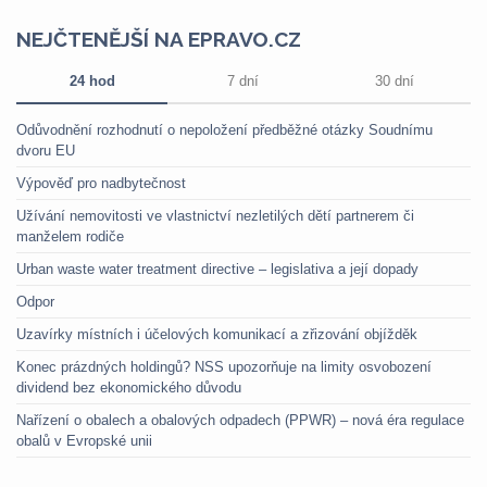
NEJČTENĚJŠÍ NA EPRAVO.CZ
24 hod
7 dní
30 dní
Odůvodnění rozhodnutí o nepoložení předběžné otázky Soudnímu
dvoru EU
Výpověď pro nadbytečnost
Užívání nemovitosti ve vlastnictví nezletilých dětí partnerem či
manželem rodiče
Urban waste water treatment directive – legislativa a její dopady
Odpor
Uzavírky místních i účelových komunikací a zřizování objížděk
Konec prázdných holdingů? NSS upozorňuje na limity osvobození
dividend bez ekonomického důvodu
Nařízení o obalech a obalových odpadech (PPWR) – nová éra regulace
obalů v Evropské unii