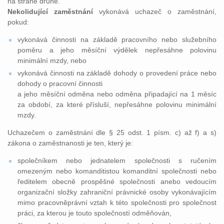
na straně druhé.
Nekolidující zaměstnání
vykonává uchazeč o zaměstnání,
pokud:
vykonává činnosti na základě pracovního nebo služebního
poměru a jeho měsíční výdělek nepřesáhne polovinu
minimální mzdy, nebo
vykonává činnosti na základě dohody o provedení práce nebo
dohody o pracovní činnosti
a jeho měsíční odměna nebo odměna připadající na 1 měsíc
za období, za které přísluší, nepřesáhne polovinu minimální
mzdy.
Uchazečem o zaměstnání dle § 25 odst. 1 písm. c) až f) a s)
zákona o zaměstnanosti je ten, který je:
společníkem nebo jednatelem společnosti s ručením
omezeným nebo komanditistou komanditní společnosti nebo
ředitelem obecně prospěšné společnosti anebo vedoucím
organizační složky zahraniční právnické osoby vykonávajícím
mimo pracovněprávní vztah k této společnosti pro společnost
práci, za kterou je touto společností odměňován,