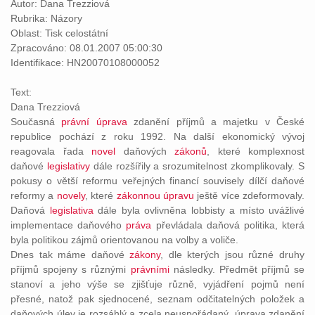
Autor: Dana Trezziová
Rubrika: Názory
Oblast: Tisk celostátní
Zpracováno: 08.01.2007 05:00:30
Identifikace: HN20070108000052
Text:
Dana Trezziová
Současná
právní
úprava
zdanění příjmů a majetku v České
republice pochází z roku 1992. Na další ekonomický vývoj
reagovala řada
novel
daňových
zákonů
, které komplexnost
daňové
legislativy
dále rozšířily a srozumitelnost zkomplikovaly. S
pokusy o větší reformu veřejných financí souvisely dílčí daňové
reformy a
novely
, které
zákonnou
úpravu
ještě více zdeformovaly.
Daňová
legislativa
dále byla ovlivněna lobbisty a místo uvážlivé
implementace daňového
práva
převládala daňová politika, která
byla politikou zájmů orientovanou na volby a voliče.
Dnes tak máme daňové
zákony
, dle kterých jsou různé druhy
příjmů spojeny s různými
právními
následky. Předmět příjmů se
stanoví a jeho výše se zjišťuje různě, vyjádření pojmů není
přesné, natož pak sjednocené, seznam odčitatelných položek a
daňových úlev je rozsáhlý a zcela neuspořádaný, úprava zdanění