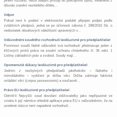
plném rozsahu, nelze odepřít přístup do policejního spisu, vedeného z
důvodu zranění nezletilého dítěte,...
Odpor
Pokud není k podání v elektronické podobě připojen podpis podle
zvláštních předpisů, jedná se po účinnosti zákona č. 298/2016 Sb. o
nedostatek obsahových náležitostí upravených v...
Odůvodnění soudního rozhodnutí (exkluzivně pro předplatitele)
Povinnost soudů řádně odůvodnit svá rozhodnutí představuje jeden z
klíčových prvků práva na soudní ochranu chráněného čl. 36 odst. 1
Listiny základních práv a svobod. Soudy mají...
Opomenuté důkazy (exkluzivně pro předplatitele)
Jedním z nezbytných předpokladů jakéhokoliv – řádného i
mimořádného – vydržení je držba věci. Držba zahrnuje faktické
ovládání věci (corpus possessionis) a současně...
Právo EU (exkluzivně pro předplatitele)
Odmítl-li Nejvyšší soud dovolání stěžovatelky jako nepřípustné ve
vztahu k její námitce ohledně aplikace práva EU s odůvodněním, že na
uvedené otázce není napadené rozhodnutí...