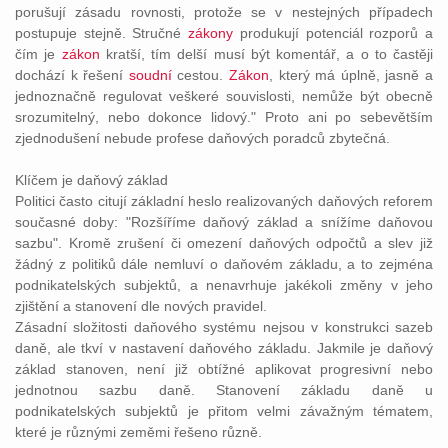
porušují zásadu rovnosti, protože se v nestejných případech
postupuje stejně. Stručné
zákony
produkují potenciál rozporů a
čím je
zákon
kratší, tím delší musí být komentář, a o to častěji
dochází k řešení
soudní
cestou.
Zákon
, který má úplně, jasně a
jednoznačně regulovat veškeré souvislosti, nemůže být obecně
srozumitelný, nebo dokonce lidový." Proto ani po sebevětším
zjednodušení nebude profese daňových poradců zbytečná.
Klíčem je daňový základ
Politici často citují základní heslo realizovaných daňových reforem
současné doby: "Rozšíříme daňový základ a snížíme daňovou
sazbu". Kromě zrušení či omezení daňových odpočtů a slev již
žádný z politiků dále nemluví o daňovém základu, a to zejména
podnikatelských subjektů, a nenavrhuje jakékoli změny v jeho
zjištění a stanovení dle nových pravidel.
Zásadní složitosti daňového systému nejsou v konstrukci sazeb
daně, ale tkví v nastavení daňového základu. Jakmile je daňový
základ stanoven, není již obtížné aplikovat progresivní nebo
jednotnou sazbu daně. Stanovení základu daně u
podnikatelských subjektů je přitom velmi závažným tématem,
které je různými zeměmi řešeno různě.