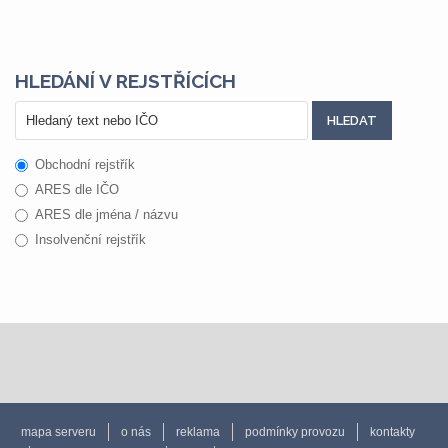
HLEDÁNÍ V REJSTŘÍCÍCH
Obchodní rejstřík
ARES dle IČO
ARES dle jména / názvu
Insolvenční rejstřík
mapa serveru
o nás
reklama
podmínky provozu
kontakty