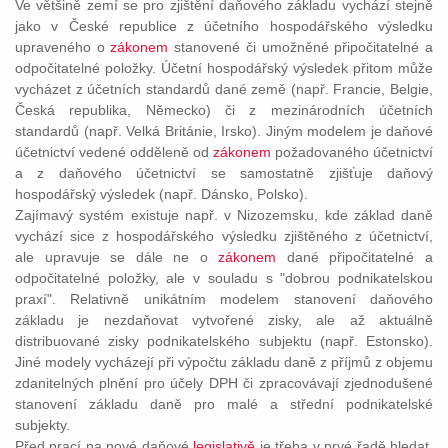
Ve většině zemí se pro zjištění daňového základu vychází stejně
jako v České republice z účetního hospodářského výsledku
upraveného o
zákonem
stanovené či umožněné připočitatelné a
odpočitatelné položky. Účetní hospodářský výsledek přitom může
vycházet z účetních standardů dané země (např. Francie, Belgie,
Česká republika, Německo) či z mezinárodních účetních
standardů (např. Velká Británie, Irsko). Jiným modelem je daňové
účetnictví vedené odděleně od
zákonem
požadovaného účetnictví
a z daňového účetnictví se samostatně zjišťuje daňový
hospodářský výsledek (např. Dánsko, Polsko).
Zajímavý systém existuje např. v Nizozemsku, kde základ daně
vychází sice z hospodářského výsledku zjištěného z účetnictví,
ale upravuje se dále ne o
zákonem
dané připočitatelné a
odpočitatelné položky, ale v souladu s "dobrou podnikatelskou
praxí". Relativně unikátním modelem stanovení daňového
základu je nezdaňovat vytvořené zisky, ale až aktuálně
distribuované zisky podnikatelského subjektu (např. Estonsko).
Jiné modely vycházejí při výpočtu základu daně z příjmů z objemu
zdanitelných plnění pro účely DPH či zpracovávají zjednodušené
stanovení základu daně pro malé a střední podnikatelské
subjekty.
Před prací na nové daňové
legislativě
je třeba v prvé řadě hledat,