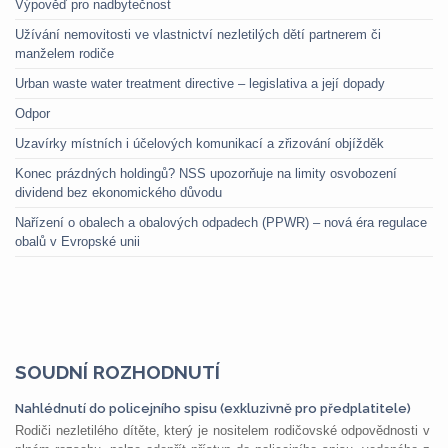
Výpověď pro nadbytečnost
Užívání nemovitosti ve vlastnictví nezletilých dětí partnerem či
manželem rodiče
Urban waste water treatment directive – legislativa a její dopady
Odpor
Uzavírky místních i účelových komunikací a zřizování objížděk
Konec prázdných holdingů? NSS upozorňuje na limity osvobození
dividend bez ekonomického důvodu
Nařízení o obalech a obalových odpadech (PPWR) – nová éra regulace
obalů v Evropské unii
SOUDNÍ ROZHODNUTÍ
Nahlédnutí do policejního spisu (exkluzivně pro předplatitele)
Rodiči nezletilého dítěte, který je nositelem rodičovské odpovědnosti v