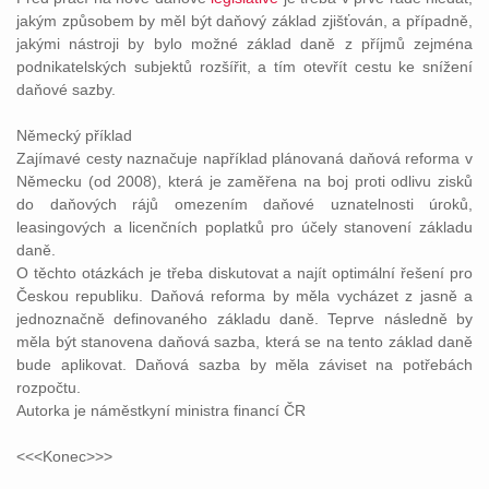
jakým způsobem by měl být daňový základ zjišťován, a případně,
jakými nástroji by bylo možné základ daně z příjmů zejména
podnikatelských subjektů rozšířit, a tím otevřít cestu ke snížení
daňové sazby.
Německý příklad
Zajímavé cesty naznačuje například plánovaná daňová reforma v
Německu (od 2008), která je zaměřena na boj proti odlivu zisků
do daňových rájů omezením daňové uznatelnosti úroků,
leasingových a licenčních poplatků pro účely stanovení základu
daně.
O těchto otázkách je třeba diskutovat a najít optimální řešení pro
Českou republiku. Daňová reforma by měla vycházet z jasně a
jednoznačně definovaného základu daně. Teprve následně by
měla být stanovena daňová sazba, která se na tento základ daně
bude aplikovat. Daňová sazba by měla záviset na potřebách
rozpočtu.
Autorka je náměstkyní ministra financí ČR
<<<Konec>>>