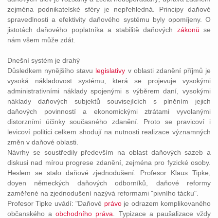
zejména podnikatelské sféry je nepřehledná. Principy daňové
spravedlnosti a efektivity daňového systému byly opomíjeny. O
jistotách daňového poplatníka a stabilitě daňových
zákonů
se
nám všem může zdát.
Dnešní systém je drahý
Důsledkem nynějšího stavu
legislativy
v oblasti zdanění příjmů je
vysoká nákladovost systému, která se projevuje vysokými
administrativními náklady spojenými s výběrem daní, vysokými
náklady daňových subjektů souvisejících s plněním jejich
daňových povinností a ekonomickými ztrátami vyvolanými
distorzními účinky současného zdanění. Proto se pravicoví i
levicoví politici celkem shodují na nutnosti realizace významných
změn v daňové oblasti.
Návrhy se soustředily především na oblast daňových sazeb a
diskusi nad mírou progrese zdanění, zejména pro fyzické osoby.
Heslem se stalo daňové zjednodušení. Profesor Klaus Tipke,
doyen německých daňových odborníků, daňové reformy
zaměřené na zjednodušení nazývá reformami "pivního tácku".
Profesor Tipke uvádí: "Daňové
právo
je odrazem komplikovaného
občanského a
obchodního
práva
. Typizace a paušalizace vždy