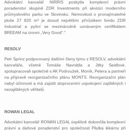
Advokátní kancelář NIRRIS poskytla komplexní právní
poradenství skupině ZDR Investments při akvizici moderního
průmyslového parku ve Slovinsku. Nemovitost o pronajímatelné
ploše 27 820 m² je dosud největším přírůstkem fondu ZDR
Industrial a pyšní se mezinárodně uznávaným certifikátem
BREEAM na úrovni „Very Good“.“
RESOLV
Petr Sprinz podporovaný dalšími členy týmu z RESOLV, advokátní
kanceláře, včetně Tomáše Navrátila a Jitky Seidlové,
spolupracovali společně s AK Podroužek, Moník, Petera a partneři
na přípravě reorganizačního plánu MONTS. Reorganizační plán
nabyl účinnosti a má zajistit stoprocentní uspokojení zajištěných i
nezajištěných věřitelů.
ROWAN LEGAL
Advokátní kancelář ROWAN LEGAL úspěšně dokončila komplexní
právní a daňové poradenství pro společnost Pilulka lékárny při