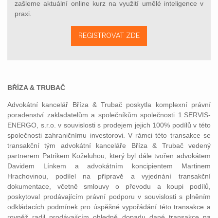
zašleme aktuální online kurz na využití umělé inteligence v
praxi.
REGISTROVAT ZDE
BŘÍZA & TRUBAČ
Advokátní kancelář Bříza & Trubač poskytla komplexní právní
poradenství zakladatelům a společníkům společnosti 1.SERVIS-
ENERGO, s.r.o. v souvislosti s prodejem jejich 100% podílů v této
společnosti zahraničnímu investorovi. V rámci této transakce se
transakční tým advokátní kanceláře Bříza & Trubač vedený
partnerem Patrikem Koželuhou, který byl dále tvořen advokátem
Davidem Línkem a advokátním koncipientem Martinem
Hrachovinou, podílel na přípravě a vyjednání transakční
dokumentace, včetně smlouvy o převodu a koupi podílů,
poskytoval prodávajícím právní podporu v souvislosti s plněním
odkládacích podmínek pro úspěšné vypořádání této transakce a
rovněž radil prodávajícím ohledně dopadu dané transakce na