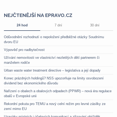
NEJČTENĚJŠÍ NA EPRAVO.CZ
24 hod
7 dní
30 dní
Odůvodnění rozhodnutí o nepoložení předběžné otázky Soudnímu
dvoru EU
Výpověď pro nadbytečnost
Užívání nemovitosti ve vlastnictví nezletilých dětí partnerem či
manželem rodiče
Urban waste water treatment directive – legislativa a její dopady
Konec prázdných holdingů? NSS upozorňuje na limity osvobození
dividend bez ekonomického důvodu
Nařízení o obalech a obalových odpadech (PPWR) – nová éra regulace
obalů v Evropské unii
Rekordní pokuta pro TEMU a nový celní režim pro levné zásilky ze
zemí mimo EU
Uzavírky místních i účelových komunikací a zřizování objížděk