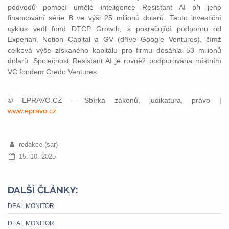
podvodů pomocí umělé inteligence Resistant AI při jeho
financování série B ve výši 25 milionů dolarů. Tento investiční
cyklus vedl fond DTCP Growth, s pokračující podporou od
Experian, Notion Capital a GV (dříve Google Ventures), čímž
celková výše získaného kapitálu pro firmu dosáhla 53 milionů
dolarů. Společnost Resistant AI je rovněž podporována místním
VC fondem Credo Ventures.
© EPRAVO.CZ – Sbírka zákonů, judikatura, právo |
www.epravo.cz
redakce (sar)
15. 10. 2025
DALŠÍ ČLÁNKY:
DEAL MONITOR
DEAL MONITOR