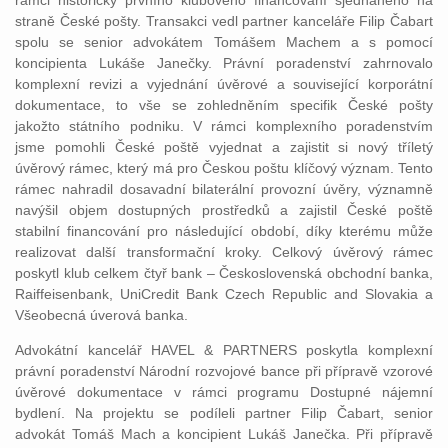
rámci historicky prvního klubového financování sjednaného na
straně České pošty. Transakci vedl partner kanceláře Filip Čabart
spolu se senior advokátem Tomášem Machem a s pomocí
koncipienta Lukáše Janečky. Právní poradenství zahrnovalo
komplexní revizi a vyjednání úvěrové a související korporátní
dokumentace, to vše se zohledněním specifik České pošty
jakožto státního podniku. V rámci komplexního poradenstvím
jsme pomohli České poště vyjednat a zajistit si nový tříletý
úvěrový rámec, který má pro Českou poštu klíčový význam. Tento
rámec nahradil dosavadní bilaterální provozní úvěry, významně
navýšil objem dostupných prostředků a zajistil České poště
stabilní financování pro následující období, díky kterému může
realizovat další transformační kroky. Celkový úvěrový rámec
poskytl klub celkem čtyř bank – Československá obchodní banka,
Raiffeisenbank, UniCredit Bank Czech Republic and Slovakia a
Všeobecná úverová banka.
Advokátní kancelář HAVEL & PARTNERS poskytla komplexní
právní poradenství Národní rozvojové bance při přípravě vzorové
úvěrové dokumentace v rámci programu Dostupné nájemní
bydlení. Na projektu se podíleli partner Filip Čabart, senior
advokát Tomáš Mach a koncipient Lukáš Janečka. Při přípravě