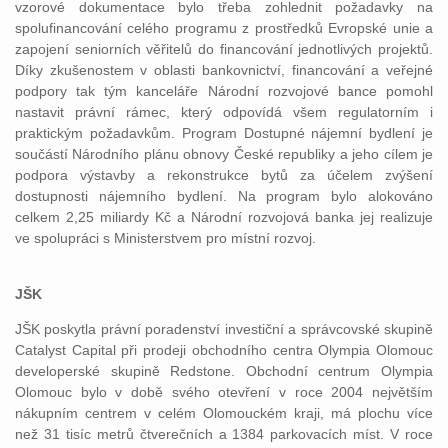
vzorové dokumentace bylo třeba zohlednit požadavky na
spolufinancování celého programu z prostředků Evropské unie a
zapojení seniorních věřitelů do financování jednotlivých projektů.
Díky zkušenostem v oblasti bankovnictví, financování a veřejné
podpory tak tým kanceláře Národní rozvojové bance pomohl
nastavit právní rámec, který odpovídá všem regulatorním i
praktickým požadavkům. Program Dostupné nájemní bydlení je
součástí Národního plánu obnovy České republiky a jeho cílem je
podpora výstavby a rekonstrukce bytů za účelem zvýšení
dostupnosti nájemního bydlení. Na program bylo alokováno
celkem 2,25 miliardy Kč a Národní rozvojová banka jej realizuje
ve spolupráci s Ministerstvem pro místní rozvoj.
JŠK
JŠK poskytla právní poradenství investiční a správcovské skupině
Catalyst Capital při prodeji obchodního centra Olympia Olomouc
developerské skupině Redstone. Obchodní centrum Olympia
Olomouc bylo v době svého otevření v roce 2004 největším
nákupním centrem v celém Olomouckém kraji, má plochu více
než 31 tisíc metrů čtverečních a 1384 parkovacích míst. V roce