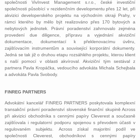
společnosti VivInvest Management s.r.o., české investiční
společnosti působící v rezidenčním developmentu přes 12 let, při
akvizici developerského projektu na východním okraji Prahy, v
rámci kterého by mělo být realizováno přes 170 bytových a
nebytových jednotek. Právní poradenství zahrnovalo zejména
provedení due diligence, přípravu a vyjednání akviziční
dokumentace, dokumentací k překlenovacímu úvěru,
zajišťovacím instrumentům a související korporátní dokumenty.
Jedná se tak již o druhou etapu rozsáhlého projektu, kterou klient
s naší pomocí v oblasti akvíroval. Akviziční tým sestával z
partnera Pavla Kropáčka, vedoucího advokáta Michala Schejbala
a advokáta Pavla Svobody.
FINREG PARTNERS
Advokátní kancelář FINREG PARTNERS poskytovala komplexní
transakční právní poradenství slovenské finanční skupině Across
při akvizici obchodníka s cennými papíry Cleverest a současně
zajišťovala i regulatorní podporu spojenou s převodem účasti v
regulovaném subjektu. Across získal majoritní podíl ve
společnosti Cleverest, obchodníkovi s cennými papíry