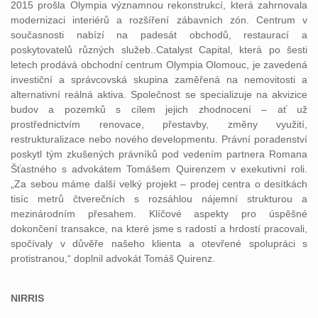
2015 prošla Olympia významnou rekonstrukcí, která zahrnovala
modernizaci interiérů a rozšíření zábavních zón. Centrum v
současnosti nabízí na padesát obchodů, restaurací a
poskytovatelů různých služeb..Catalyst Capital, která po šesti
letech prodává obchodní centrum Olympia Olomouc, je zavedená
investiční a správcovská skupina zaměřená na nemovitosti a
alternativní reálná aktiva. Společnost se specializuje na akvizice
budov a pozemků s cílem jejich zhodnocení – ať už
prostřednictvím renovace, přestavby, změny využití,
restrukturalizace nebo nového developmentu. Právní poradenství
poskytl tým zkušených právníků pod vedením partnera Romana
Šťastného s advokátem Tomášem Quirenzem v exekutivní roli.
„Za sebou máme další velký projekt – prodej centra o desítkách
tisíc metrů čtverečních s rozsáhlou nájemní strukturou a
mezinárodním přesahem. Klíčové aspekty pro úspěšné
dokončení transakce, na které jsme s radostí a hrdostí pracovali,
spočívaly v důvěře našeho klienta a otevřené spolupráci s
protistranou,“ doplnil advokát Tomáš Quirenz.
NIRRIS