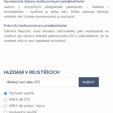
Opomenuté důkazy (exkluzivně pro předplatitele)
Jedním z nezbytných předpokladů jakéhokoliv – řádného i
mimořádného – vydržení je držba věci. Držba zahrnuje faktické
ovládání věci (corpus possessionis) a současně...
Právo EU (exkluzivně pro předplatitele)
Odmítl-li Nejvyšší soud dovolání stěžovatelky jako nepřípustné ve
vztahu k její námitce ohledně aplikace práva EU s odůvodněním, že na
uvedené otázce není napadené rozhodnutí...
HLEDÁNÍ V REJSTŘÍCÍCH
Obchodní rejstřík
ARES dle IČO
ARES dle jména / názvu
Insolvenční rejstřík