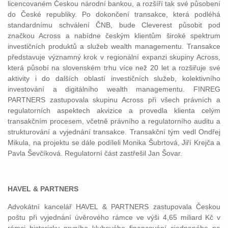
licencovaném Českou národní bankou, a rozšíří tak své působení
do České republiky. Po dokončení transakce, která podléhá
standardnímu schválení ČNB, bude Cleverest působit pod
značkou Across a nabídne českým klientům široké spektrum
investičních produktů a služeb wealth managementu. Transakce
představuje významný krok v regionální expanzi skupiny Across,
která působí na slovenském trhu více než 20 let a rozšiřuje své
aktivity i do dalších oblastí investičních služeb, kolektivního
investování a digitálního wealth managementu. FINREG
PARTNERS zastupovala skupinu Across při všech právních a
regulatorních aspektech akvizice a provedla klienta celým
transakčním procesem, včetně právního a regulatorního auditu a
strukturování a vyjednání transakce. Transakční tým vedl Ondřej
Mikula, na projektu se dále podíleli Monika Šubrtová, Jiří Krejča a
Pavla Ševčíková. Regulatorní část zastřešil Jan Šovar.
HAVEL & PARTNERS
Advokátní kancelář HAVEL & PARTNERS zastupovala Českou
poštu při vyjednání úvěrového rámce ve výši 4,65 miliard Kč v