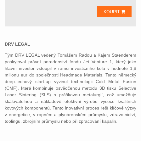
KOUPIT
DRV LEGAL
Tým DRV LEGAL vedený Tomášem Radou a Kajem Staenderem
poskytoval právní poradenství fondu Jet Venture 1, který jako
hlavní investor vstoupil v rámci investičního kola v hodnotě 1,8
milionu eur do společnosti Headmade Materials. Tento německý
deep-techový start-up vyvinul technologii Cold Metal Fusion
(CMF), která kombinuje osvědčenou metodu 3D tisku Selective
Laser Sintering (SLS) s práškovou metalurgií, což umožňuje
škálovatelnou a nákladově efektivní výrobu vysoce kvalitních
kovových komponentů. Tento inovativní proces řeší klíčové výzvy
v energetice, v ropném a plynárenském průmyslu, zdravotnictví,
toolingu, zbrojním průmyslu nebo při zpracování kapalin.