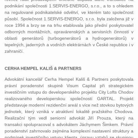
podnikání společnosti 1.SERVIS-ENERGO, s.r.o., a to s ohledem
na regulované podnikatelské odvětví, ve kterém tato společnost
působí. Společnost 1.SERVIS-ENERGO, s.r.o. byla založena již v
roce 1994 a brzy se na trhu etablovala jako přední poskytovatel
odborných montážních, opravárenských a servisních činností v
oblasti generátorů (turbogenerátorů a hydrogenerátorů) v
tepelných, jaderných a vodních elektrárnách v České republice i v
zahraničí.
CERHA HEMPEL KALIŠ & PARTNERS
Advokátní kancelář Cerha Hempel Kališ & Partners poskytovala
právní poradenství skupině Visum Capital při strategickém
investičním vstupu do developerského projektu City Lofts Chodov
realizovaného developerskou společností GARTAL. Projekt
představuje moderní rezidenční areál s více než stovkou bytových
jednotek, který vzniká v atraktivní lokalitě pražského Chodova.
Realizační tým vedl seniorní advokát Jiří Prouza, který na
transakci spolupracoval s advokátem Jáchymem Šimkem. Právní
poradenství zahrnovalo zejména komplexní nastavení struktury a
podmínek investičního vstupu klienta, úpravu vztahů se skupinou