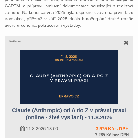
GARTAL a přípravu smluvní dokumentace související s realizací
záměru. Na konci června 2025 byla úspěšně uzavřena první fáze
transakce, přičemž v září 2025 došlo k načerpání druhé tranše
úvěru určené na pokračování výstavby.
Reklama
Claude (Anthropic) od A do Z v právní praxi
(online - živé vysílání) - 11.8.2026
11.8.2026 13:00
3 975 Kč s DPH
3 285 Kč bez DPH