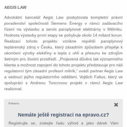
AEGIS LAW
Advokátní kancelář Aegis Law poskytovala kompletní právní
poradenství společnosti Siemens Energy v rámci zadávacího
řízení na výstavbu a servis paroplynové elektrárny v Mělníku.
Hodnota výstavby první etapy se pohybuje okolo 14 miliard korun.
Realizací tohoto projektu vznikne největší paroplynový
teplárenský zdroj v Česku, který zásadním způsobem přispěje k
ukončení výroby elektřiny a tepla z uhlí a přesunu ke zdrojům
šetrným pro životní prostředí. „Projevená důvěra tak významného
klienta a možnost zapojení do tohoto projektu představuje pro náš
regulatorní tým zásadní profesní milník,“ uvádí partner Aegis Law
a vedoucí jejího regulatorního oddělení, Vojtěch Faltus, který ve
spolupráci s Andreou Toncrovou projekt v rámci Aegis Law
realizoval.
Reklama
Nemáte ještě registraci na epravo.cz?
Registrujte se, získejte řadu výhod a jako dárek Vám