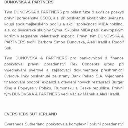
DUNOVSKÁ & PARTNERS
Tým DUNOVSKÁ & PARTNERS pro oblast fúze & akvizice poskytl
právní poradenství ČSOB, a.s. při poskytnutí akvizičního úvěru na
koupi spolumajitelského podílu a akcií společnosti MIBA holding,
a.s. od švýcarské skupiny Syma. Skupina MIBA patří k evropským
lídrům v segmentu veletržních expozic. Právní tým DUNOVSKÁ &
PARTNERS tvořili Barbora Simon Dunovská, Aleš Hradil a Rudolf
Suk.
Tým DUNOVSKÁ & PARTNERS pro bankovnictví & finance
poskytoval právní poradenství Rex Concepts group při
vyjednávání úvěrové a zajišťovací dokumentace přeshraniční
úvěrové linky poskytnuté ze strany Bank Pekao S.A. Vyjednané
financování podpoří expanzi a otevření nových restaurací Burger
King a Popeyes v Polsku, Rumunsku a České republice. Právní
tým DUNOVSKÁ & PARTNERS vedl Václav Mánek a Aleš Hradil.
EVERSHEDS SUTHERLAND
Eversheds Sutherland poskytovala komplexní právní poradenství