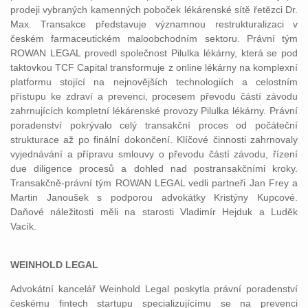
prodeji vybraných kamenných poboček lékárenské sítě řetězci Dr.
Max. Transakce představuje významnou restrukturalizaci v
českém farmaceutickém maloobchodním sektoru. Právní tým
ROWAN LEGAL provedl společnost Pilulka lékárny, která se pod
taktovkou TCF Capital transformuje z online lékárny na komplexní
platformu stojící na nejnovějších technologiích a celostním
přístupu ke zdraví a prevenci, procesem převodu částí závodu
zahrnujících kompletní lékárenské provozy Pilulka lékárny. Právní
poradenství pokrývalo celý transakční proces od počáteční
strukturace až po finální dokončení. Klíčové činnosti zahrnovaly
vyjednávání a přípravu smlouvy o převodu částí závodu, řízení
due diligence procesů a dohled nad postransakčními kroky.
Transakčně-právní tým ROWAN LEGAL vedli partneři Jan Frey a
Martin Janoušek s podporou advokátky Kristýny Kupcové.
Daňové náležitosti měli na starosti Vladimír Hejduk a Luděk
Vacík.
WEINHOLD LEGAL
Advokátní kancelář Weinhold Legal poskytla právní poradenství
českému fintech startupu specializujícímu se na prevenci