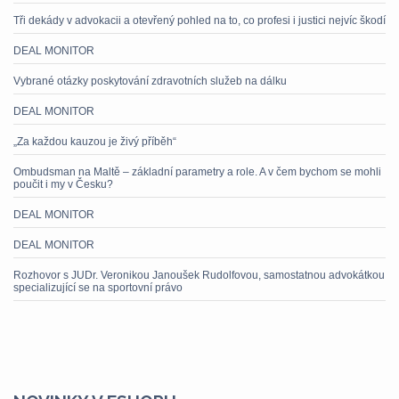
Tři dekády v advokacii a otevřený pohled na to, co profesi i justici nejvíc škodí
DEAL MONITOR
Vybrané otázky poskytování zdravotních služeb na dálku
DEAL MONITOR
„Za každou kauzou je živý příběh“
Ombudsman na Maltě – základní parametry a role. A v čem bychom se mohli
poučit i my v Česku?
DEAL MONITOR
DEAL MONITOR
Rozhovor s JUDr. Veronikou Janoušek Rudolfovou, samostatnou advokátkou
specializující se na sportovní právo