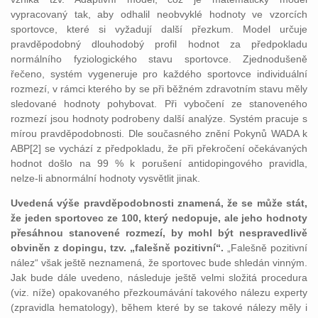
vypracovaný tak, aby odhalil neobvyklé hodnoty ve vzorcích
sportovce, které si vyžadují další přezkum. Model určuje
pravděpodobný dlouhodobý profil hodnot za předpokladu
normálního fyziologického stavu sportovce. Zjednodušeně
řečeno, systém vygeneruje pro každého sportovce individuální
rozmezí, v rámci kterého by se při běžném zdravotním stavu měly
sledované hodnoty pohybovat. Při vybočení ze stanoveného
rozmezí jsou hodnoty podrobeny další analýze. Systém pracuje s
mírou pravděpodobnosti. Dle současného znění Pokynů WADA k
ABP[2] se vychází z předpokladu, že při překročení očekávaných
hodnot došlo na 99 % k porušení antidopingového pravidla,
nelze-li abnormální hodnoty vysvětlit jinak.
Uvedená výše pravděpodobnosti znamená, že se může stát,
že jeden sportovec ze 100, který nedopuje, ale jeho hodnoty
přesáhnou stanovené rozmezí, by mohl být nespravedlivě
obviněn z dopingu, tzv. „falešně pozitivní“.
„Falešně pozitivní
nález“ však ještě neznamená, že sportovec bude shledán vinným.
Jak bude dále uvedeno, následuje ještě velmi složitá procedura
(viz. níže) opakovaného přezkoumávání takového nálezu experty
(zpravidla hematology), během které by se takové nálezy měly i