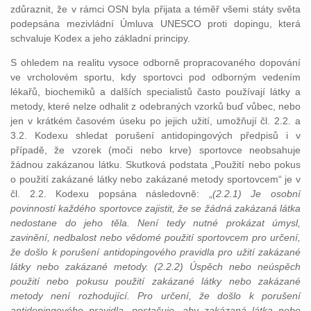
zdůraznit, že v rámci OSN byla přijata a téměř všemi státy světa
podepsána mezivládní Úmluva UNESCO proti dopingu, která
schvaluje Kodex a jeho základní principy.
S ohledem na realitu vysoce odborně propracovaného dopování
ve vrcholovém sportu, kdy sportovci pod odborným vedením
lékařů, biochemiků a dalších specialistů často používají látky a
metody, které nelze odhalit z odebraných vzorků buď vůbec, nebo
jen v krátkém časovém úseku po jejich užití, umožňují čl. 2.2. a
3.2. Kodexu shledat porušení antidopingových předpisů i v
případě, že vzorek (moči nebo krve) sportovce neobsahuje
žádnou zakázanou látku. Skutková podstata „Použití nebo pokus
o použití zakázané látky nebo zakázané metody sportovcem“ je v
čl. 2.2. Kodexu popsána následovně: „
(2.2.1) Je osobní
povinností každého sportovce zajistit, že se žádná zakázaná látka
nedostane do jeho těla. Není tedy nutné prokázat úmysl,
zavinění, nedbalost nebo vědomé použití sportovcem pro určení,
že došlo k porušení antidopingového pravidla pro užití zakázané
látky nebo zakázané metody. (2.2.2) Úspěch nebo neúspěch
použití nebo pokusu použití zakázané látky nebo zakázané
metody není rozhodující. Pro určení, že došlo k porušení
antidopingového pravidla, postačuje, aby zakázaná látka nebo