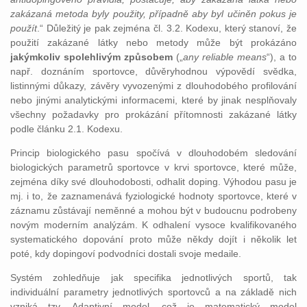
zakázaná metoda byly použity, případně aby byl učiněn pokus je
použít
.“ Důležitý je pak zejména čl. 3.2. Kodexu, který stanoví, že
použití zakázané látky nebo metody může být prokázáno
jakýmkoliv spolehlivým způsobem
(„
any reliable means
“), a to
např. doznáním sportovce, důvěryhodnou výpovědí svědka,
listinnými důkazy, závěry vyvozenými z dlouhodobého profilování
nebo jinými analytickými informacemi, které by jinak nesplňovaly
všechny požadavky pro prokázání přítomnosti zakázané látky
podle článku 2.1. Kodexu.
Princip biologického pasu spočívá v dlouhodobém sledování
biologických parametrů sportovce v krvi sportovce, které může,
zejména díky své dlouhodobosti, odhalit doping. Výhodou pasu je
mj. i to, že zaznamenává fyziologické hodnoty sportovce, které v
záznamu zůstávají neměnné a mohou být v budoucnu podrobeny
novým moderním analýzám. K odhalení vysoce kvalifikovaného
systematického dopování proto může někdy dojít i několik let
poté, kdy dopingoví podvodníci dostali svoje medaile.
Systém zohledňuje jak specifika jednotlivých sportů, tak
individuální parametry jednotlivých sportovců a na základě nich
vzniká tzv. Adaptivní model, což je matematický model