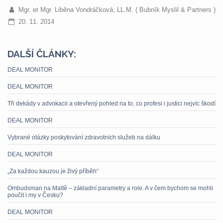
Mgr. et Mgr. Liběna Vondráčková, LL.M. ( Bubník Myslil & Partners )
20. 11. 2014
DALŠÍ ČLÁNKY:
DEAL MONITOR
DEAL MONITOR
Tři dekády v advokacii a otevřený pohled na to, co profesi i justici nejvíc škodí
DEAL MONITOR
Vybrané otázky poskytování zdravotních služeb na dálku
DEAL MONITOR
„Za každou kauzou je živý příběh“
Ombudsman na Maltě – základní parametry a role. A v čem bychom se mohli
poučit i my v Česku?
DEAL MONITOR