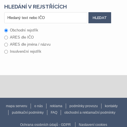
HLEDÁNÍ V REJSTŘÍCÍCH
Obchodní rejstřík
ARES dle IČO
ARES dle jména / názvu
Insolvenční rejstřík
mapa serveru
o nás
reklama
podmínky provozu
kontakty
publikační podmínky
FAQ
obchodní a reklamační podmínky
Ochrana osobních údajů - GDPR
Nastavení cookies