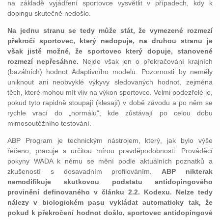
na základě vyjádření sportovce vysvětlit v případech, kdy k
dopingu skutečně nedošlo.
Na jednu stranu se tedy může stát, že vymezené rozmezí
překročí sportovec, který nedopuje, na druhou stranu je
však jistě možné, že sportovec který dopuje, stanovené
rozmezí nepřesáhne.
Nejde však jen o překračování krajních
(bazálních) hodnot Adaptivního modelu. Pozornosti by neměly
uniknout ani neobvyklé výkyvy sledovaných hodnot, zejména
těch, které mohou mít vliv na výkon sportovce. Velmi podezřelé je,
pokud tyto rapidně stoupají (klesají) v době závodu a po něm se
rychle vrací do „normálu“, kde zůstávají po celou dobu
mimosoutěžního testování.
ABP Program je technickým nástrojem, který, jak bylo výše
řečeno, pracuje s určitou mírou pravděpodobnosti. Prováděcí
pokyny WADA k němu se mění podle aktuálních poznatků a
zkušeností s dosavadním profilováním.
ABP nikterak
nemodifikuje skutkovou podstatu antidopingového
provinění definovaného v článku 2.2. Kodexu. Nelze tedy
nálezy v biologickém pasu vykládat automaticky tak, že
pokud k překročení hodnot došlo, sportovec antidopingové