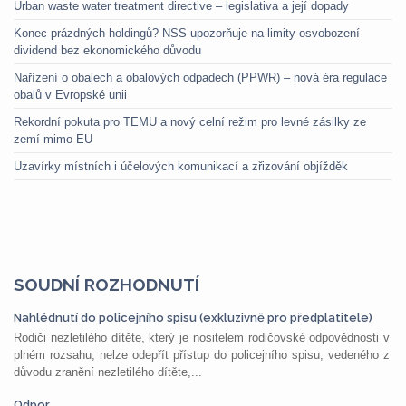
Urban waste water treatment directive – legislativa a její dopady
Konec prázdných holdingů? NSS upozorňuje na limity osvobození
dividend bez ekonomického důvodu
Nařízení o obalech a obalových odpadech (PPWR) – nová éra regulace
obalů v Evropské unii
Rekordní pokuta pro TEMU a nový celní režim pro levné zásilky ze
zemí mimo EU
Uzavírky místních i účelových komunikací a zřizování objížděk
SOUDNÍ ROZHODNUTÍ
Nahlédnutí do policejního spisu (exkluzivně pro předplatitele)
Rodiči nezletilého dítěte, který je nositelem rodičovské odpovědnosti v
plném rozsahu, nelze odepřít přístup do policejního spisu, vedeného z
důvodu zranění nezletilého dítěte,...
Odpor