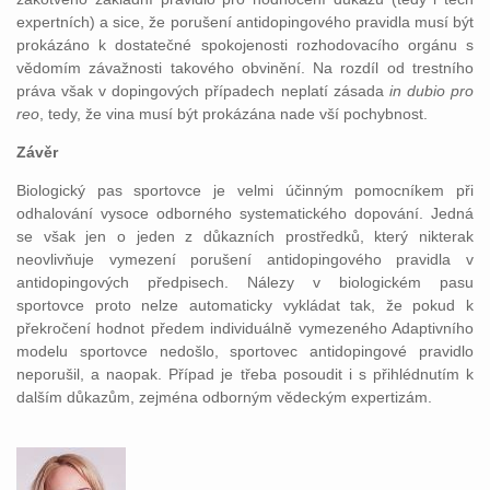
expertních) a sice, že porušení antidopingového pravidla musí být
prokázáno k dostatečné spokojenosti rozhodovacího orgánu s
vědomím závažnosti takového obvinění. Na rozdíl od trestního
práva však v dopingových případech neplatí zásada
in dubio pro
reo
, tedy, že vina musí být prokázána nade vší pochybnost.
Závěr
Biologický pas sportovce je velmi účinným pomocníkem při
odhalování vysoce odborného systematického dopování. Jedná
se však jen o jeden z důkazních prostředků, který nikterak
neovlivňuje vymezení porušení antidopingového pravidla v
antidopingových předpisech. Nálezy v biologickém pasu
sportovce proto nelze automaticky vykládat tak, že pokud k
překročení hodnot předem individuálně vymezeného Adaptivního
modelu sportovce nedošlo, sportovec antidopingové pravidlo
neporušil, a naopak. Případ je třeba posoudit i s přihlédnutím k
dalším důkazům, zejména odborným vědeckým expertizám.