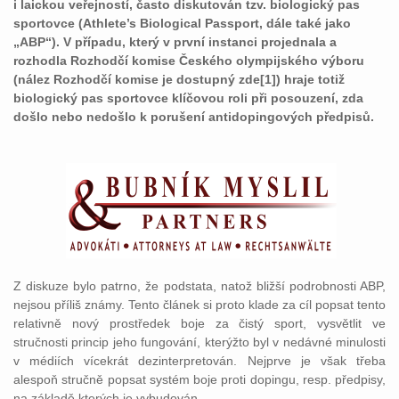
i laickou veřejností, často diskutován tzv. biologický pas
sportovce (Athlete’s Biological Passport, dále také jako
„ABP“). V případu, který v první instanci projednala a
rozhodla Rozhodčí komise Českého olympijského výboru
(nález Rozhodčí komise je dostupný zde[1]) hraje totiž
biologický pas sportovce klíčovou roli při posouzení, zda
došlo nebo nedošlo k porušení antidopingových předpisů.
Z diskuze bylo patrno, že podstata, natož bližší podrobnosti ABP,
nejsou příliš známy. Tento článek si proto klade za cíl popsat tento
relativně nový prostředek boje za čistý sport, vysvětlit ve
stručnosti princip jeho fungování, kterýžto byl v nedávné minulosti
v médiích vícekrát dezinterpretován. Nejprve je však třeba
alespoň stručně popsat systém boje proti dopingu, resp. předpisy,
na základě kterých je vybudován.