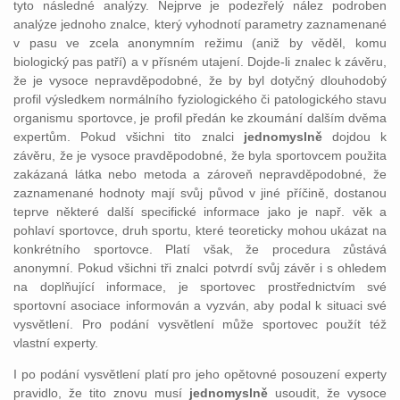
tyto následné analýzy. Nejprve je podezřelý nález podroben
analýze jednoho znalce, který vyhodnotí parametry zaznamenané
v pasu ve zcela anonymním režimu (aniž by věděl, komu
biologický pas patří) a v přísném utajení. Dojde-li znalec k závěru,
že je vysoce nepravděpodobné, že by byl dotyčný dlouhodobý
profil výsledkem normálního fyziologického či patologického stavu
organismu sportovce, je profil předán ke zkoumání dalším dvěma
expertům. Pokud všichni tito znalci
jednomyslně
dojdou k
závěru, že je vysoce pravděpodobné, že byla sportovcem použita
zakázaná látka nebo metoda a zároveň nepravděpodobné, že
zaznamenané hodnoty mají svůj původ v jiné příčině, dostanou
teprve některé další specifické informace jako je např. věk a
pohlaví sportovce, druh sportu, které teoreticky mohou ukázat na
konkrétního sportovce. Platí však, že procedura zůstává
anonymní. Pokud všichni tři znalci potvrdí svůj závěr i s ohledem
na doplňující informace, je sportovec prostřednictvím své
sportovní asociace informován a vyzván, aby podal k situaci své
vysvětlení. Pro podání vysvětlení může sportovec použít též
vlastní experty.
I po podání vysvětlení platí pro jeho opětovné posouzení experty
pravidlo, že tito znovu musí
jednomyslně
usoudit, že vysoce