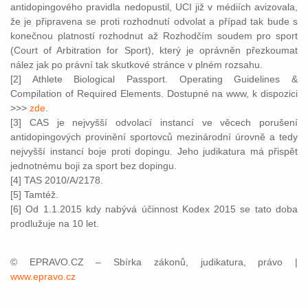
antidopingového pravidla nedopustil, UCI již v médiích avizovala,
že je připravena se proti rozhodnutí odvolat a případ tak bude s
konečnou platností rozhodnut až Rozhodčím soudem pro sport
(Court of Arbitration for Sport), který je oprávněn přezkoumat
nález jak po právní tak skutkové stránce v plném rozsahu.
[2] Athlete Biological Passport. Operating Guidelines &
Compilation of Required Elements. Dostupné na www, k dispozici
>>>
zde
.
[3] CAS je nejvyšší odvolací instancí ve věcech porušení
antidopingových provinění sportovců mezinárodní úrovně a tedy
nejvyšší instancí boje proti dopingu. Jeho judikatura má přispět
jednotnému boji za sport bez dopingu.
[4] TAS 2010/A/2178.
[5] Tamtéž.
[6] Od 1.1.2015 kdy nabývá účinnost Kodex 2015 se tato doba
prodlužuje na 10 let.
© EPRAVO.CZ – Sbírka zákonů, judikatura, právo |
www.epravo.cz