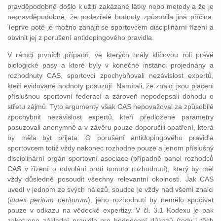
pravděpodobně došlo k užití zakázané látky nebo metody a že je
nepravděpodobné, že podezřelé hodnoty způsobila jiná příčina.
Teprve poté je možno zahájit se sportovcem disciplinární řízení a
obvinit jej z porušení antidopingového pravidla.
V rámci prvních případů, ve kterých hrály klíčovou roli právě
biologické pasy a které byly v konečné instanci projednány a
rozhodnuty CAS, sportovci zpochybňovali nezávislost expertů,
kteří evidované hodnoty posuzují. Namítali, že znalci jsou placeni
příslušnou sportovní federací a zároveň nepodepsali dohodu o
střetu zájmů. Tyto argumenty však CAS nepovažoval za způsobilé
zpochybnit nezávislost expertů, kteří předložené parametry
posuzovali anonymně a v závěru pouze doporučili opatření, která
by měla být přijata. O porušení antidopingového pravidla
sportovcem totiž vždy nakonec rozhodne pouze a jenom příslušný
disciplinární orgán sportovní asociace (případně panel rozhodců
CAS v řízení o odvolání proti tomuto rozhodnutí), který by měl
vždy důsledně posoudit všechny relevantní okolnosti. Jak CAS
uvedl v jednom ze svých nálezů, soudce je vždy nad všemi znalci
(
iudex peritum peritorum
), jeho rozhodnutí by nemělo spočívat
pouze v odkazu na vědecké expertizy. V čl. 3.1 Kodexu je pak
zakotveno základní pravidlo pro hodnocení důkazů (tedy i těch