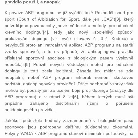
pravidlo porušil, a naopak.
K povaze ABP programu se již vyjádřil také Rozhodčí soud pro
sport (Court of Arbitration for Sport, dále jen „CAS“)[3], který
potvrdil jeho povahu coby „nové vědecké u metody pro odhalení
krevního dopingu“[4], tedy jako nový „spolehlivý způsob“
prokazování dopingu (viz. výše citovaný čl. 3.2. Kodexu) a
nevyloučil proto ani retroaktivní aplikaci ABP programu na starší
vzorky sportovců, a to i v případě, že antidopingová pravidla
příslušné sportovní asociace s biologickým pasem výslovně
nepočítají.[5] Použití nových vědeckých metod pro odhalení
dopingu je totiž zcela legitimní. Zásada lex mitior se zde
neuplatní, neboť ABP program nikterak nemění skutkovou
podstatu antidopingových provinění. Dříve odebrané vzorky však
mohou být použity jen za účelem boje proti dopingu (analýzy dle
ABP programu) a v rámci 8 let[6], během kterých musí být
případně zahájeno disciplinární řízení o porušení
antidopingového pravidla.
Jakékoli podezřelé hodnoty zaznamenané v biologickém pasu
sportovce jsou podrobeny dalšímu důkladnému zkoumání.
Pokyny WADA k ABP programu stanoví minimální požadavky na