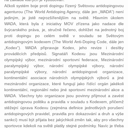
Ačkoli systém boje proti dopingu řízený Světovou antidopingovou
agenturou (The World Antidoping Agency, dále jen „WADA“) není
jediným, je jistě nejrozšířenějším na světě. Hlavním úkolem
WADA, která byla z iniciativy MOV zřízena jako nadace dle
švýcarského práva, je, stručně řečeno, dohlížet na jednotný boj
proti dopingu po celém světě v souladu se Světovým
antidopingovým kodexem (The World Anti-Doping Code, dále jen
„Kodex“). WADA připravuje Kodex, jeho revize i desítky
prováděcích předpisů. Signatáři Kodexu jsou Mezinárodní
olympijský výbor, mezinárodní sportovní federace, Mezinárodní
paralympijský výbor, národní olympijské výbory, národní
paralympijské výbory, národní antidopingové organizace,
kontinentální asociace národních olympijských výborů a jiné
mezinárodní organizace, které fungují jako řídící orgán jakékoli
kontinentální, regionální nebo jiné sportovní mezinárodní akce a
WADA. Všechny tyto organizace jsou povinny přijmout a zavést
antidopingovou politiku a pravidla v souladu s Kodexem, přičemž
stěžejní úprava Kodexu (zejména definice jednotlivých porušení
antidopingových pravidel, pravidla pro dokazování a druh a výše
sankcí) musí být přijata bez jakýchkoli změn tak, aby pro všechny
sportovce kdekoli na světě platily stejné podmínky. Navíc je třeba