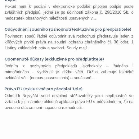
Pokud není k podání v elektronické podobě připojen podpis podle
zvláštních předpisů, jedná se po účinnosti zákona č. 298/2016 Sb. o
nedostatek obsahových náležitostí upravených v...
Odůvodnění soudního rozhodnutí (exkluzivně pro předplatitele)
Povinnost soudů řádně odůvodnit svá rozhodnutí představuje jeden z
klíčových prvků práva na soudní ochranu chráněného čl. 36 odst. 1
Listiny základních práv a svobod. Soudy mají...
Opomenuté důkazy (exkluzivně pro předplatitele)
Jedním z nezbytných předpokladů jakéhokoliv – řádného i
mimořádného – vydržení je držba věci. Držba zahrnuje faktické
ovládání věci (corpus possessionis) a současně...
Právo EU (exkluzivně pro předplatitele)
Odmítl-li Nejvyšší soud dovolání stěžovatelky jako nepřípustné ve
vztahu k její námitce ohledně aplikace práva EU s odůvodněním, že na
uvedené otázce není napadené rozhodnutí...