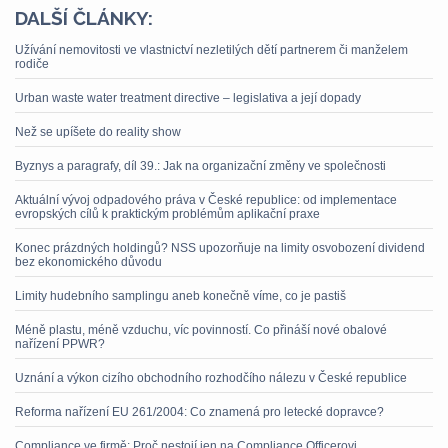
DALŠÍ ČLÁNKY:
Užívání nemovitosti ve vlastnictví nezletilých dětí partnerem či manželem
rodiče
Urban waste water treatment directive – legislativa a její dopady
Než se upíšete do reality show
Byznys a paragrafy, díl 39.: Jak na organizační změny ve společnosti
Aktuální vývoj odpadového práva v České republice: od implementace
evropských cílů k praktickým problémům aplikační praxe
Konec prázdných holdingů? NSS upozorňuje na limity osvobození dividend
bez ekonomického důvodu
Limity hudebního samplingu aneb konečně víme, co je pastiš
Méně plastu, méně vzduchu, víc povinností. Co přináší nové obalové
nařízení PPWR?
Uznání a výkon cizího obchodního rozhodčího nálezu v České republice
Reforma nařízení EU 261/2004: Co znamená pro letecké dopravce?
Compliance ve firmě: Proč nestojí jen na Compliance Officerovi