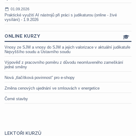
01.09.2026
Praktické využití AI nástrojů při práci s judikaturou (online - živé
vysílání) - 1.9.2026
ONLINE KURZY
Vnosy ze SJM a vnosy do SJM a jejich valorizace v aktuální judikatuře
Nejvyššího soudu a Ústavního soudu
Výpověď z pracovního poměru z důvodu neomluveného zameškání
jedné směny
Nová „tlačítková povinnost“ pro e-shopy
Změna cenových ujednání ve smlouvách v energetice
Černé stavby
LEKTOŘI KURZŮ