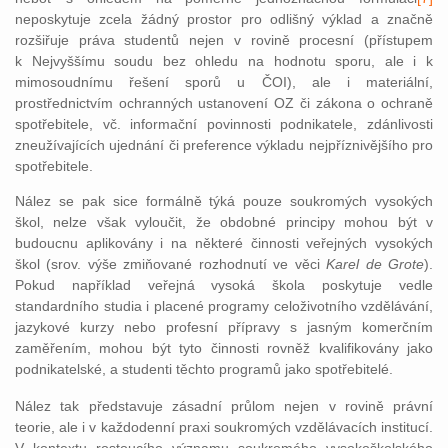
neposkytu
je zcela žádný prostor pro odlišný výklad a značně
rozšiřuje práva studentů nejen v rovině procesní (přístupem
k Nejvyššímu soudu bez ohledu na hodnotu sporu, ale i k
mimosoudnímu řešení sporů u ČOI), ale i materiální,
prostřednictvím ochranných ustanovení OZ či zákona o ochraně
spotřebitele, vč. informační povinnosti podnikatele, zdánlivosti
zneužívajících ujednání či preference výkladu nejpříznivějšího pro
spotřebitele.
Nález se pak sice formálně týká pouze soukromých vysokých
škol, nelze však vyloučit, že obdobné principy mohou být v
budoucnu aplikovány i na některé činnosti veřejných vysokých
škol (srov. výše zmiňované rozhodnutí ve věci
Karel de Grote
).
Pokud například veřejná vysoká škola poskytuje vedle
standardního studia i placené programy celoživotního vzdělávání,
jazykové kurzy nebo profesní přípravy s jasným komerčním
zaměřením, mohou být tyto činnosti rovněž kvalifikovány jako
podnikatelské, a studenti těchto programů jako spotřebitelé.
Nález tak představuje zásadní průlom nejen v rovině právní
teorie, ale i v každodenní praxi soukromých vzdělávacích institucí.