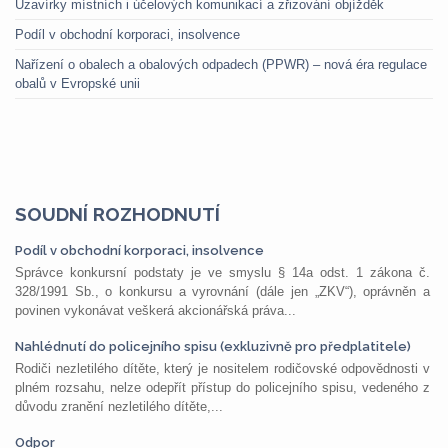
Uzavírky místních i účelových komunikací a zřizování objížděk
Podíl v obchodní korporaci, insolvence
Nařízení o obalech a obalových odpadech (PPWR) – nová éra regulace
obalů v Evropské unii
SOUDNÍ ROZHODNUTÍ
Podíl v obchodní korporaci, insolvence
Správce konkursní podstaty je ve smyslu § 14a odst. 1 zákona č.
328/1991 Sb., o konkursu a vyrovnání (dále jen „ZKV“), oprávněn a
povinen vykonávat veškerá akcionářská práva...
Nahlédnutí do policejního spisu (exkluzivně pro předplatitele)
Rodiči nezletilého dítěte, který je nositelem rodičovské odpovědnosti v
plném rozsahu, nelze odepřít přístup do policejního spisu, vedeného z
důvodu zranění nezletilého dítěte,...
Odpor