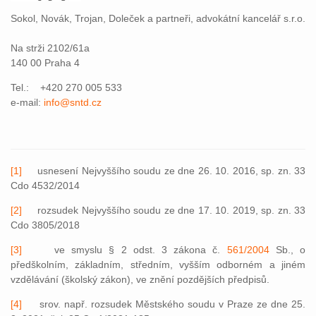
Sokol, Novák, Trojan, Doleček a partneři, advokátní kancelář s.r.o.
Na strži 2102/61a
140 00 Praha 4
Tel.: +420 270 005 533
e-mail:
info@sntd.cz
[1]
usnesení Nejvyššího soudu ze dne 26. 10. 2016, sp. zn. 33
Cdo 4532/2014
[2]
rozsudek Nejvyššího soudu ze dne 17. 10. 2019, sp. zn. 33
Cdo 3805/2018
[3]
ve smyslu § 2 odst. 3 zákona č.
561/2004
Sb., o
předškolním, základním, středním, vyšším odborném a jiném
vzdělávání (školský zákon), ve znění pozdějších předpisů.
[4]
srov. např. rozsudek Městského soudu v Praze ze dne 25.