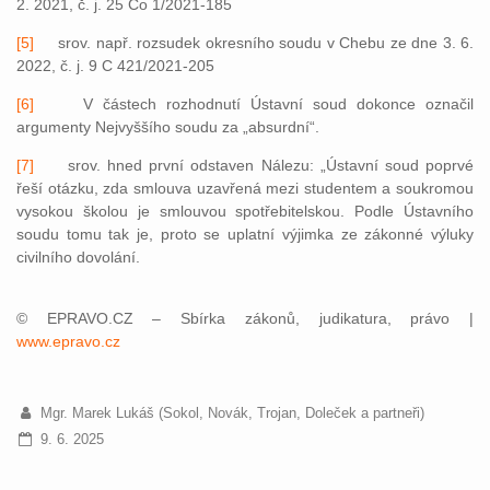
2. 2021, č. j. 25 Co 1/2021-185
[5]
srov. např. rozsudek okresního soudu v Chebu ze dne 3. 6.
2022, č. j. 9 C 421/2021-205
[6]
V částech rozhodnutí Ústavní soud dokonce označil
argumenty Nejvyššího soudu za „absurdní“.
[7]
srov. hned první odstaven Nálezu: „Ústavní soud poprvé
řeší otázku, zda smlouva uzavřená mezi studentem a soukromou
vysokou školou je smlouvou spotřebitelskou. Podle Ústavního
soudu tomu tak je, proto se uplatní výjimka ze zákonné výluky
civilního dovolání.
© EPRAVO.CZ – Sbírka zákonů, judikatura, právo |
www.epravo.cz
Mgr. Marek Lukáš (Sokol, Novák, Trojan, Doleček a partneři)
9. 6. 2025