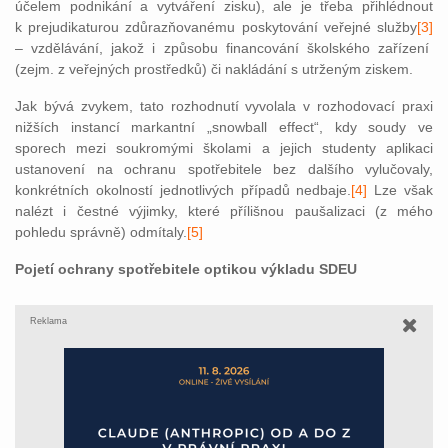
účelem podnikání a vytváření zisku), ale je třeba přihlédnout
k prejudikaturou zdůrazňovanému poskytování veřejné služby
[3]
– vzdělávání, jakož i způsobu financování školského zařízení
(zejm. z veřejných prostředků) či nakládání s utrženým ziskem.
Jak bývá zvykem, tato rozhodnutí vyvolala v rozhodovací praxi
nižších instancí markantní „snowball effect“, kdy soudy ve
sporech mezi soukromými školami a jejich studenty aplikaci
ustanovení na ochranu spotřebitele bez dalšího vylučovaly,
konkrétních okolností jednotlivých případů nedbaje.
[4]
Lze však
nalézt i čestné výjimky, které přílišnou paušalizaci (z mého
pohledu správně) odmítaly.
[5]
Pojetí ochrany spotřebitele optikou výkladu SDEU
Reklama