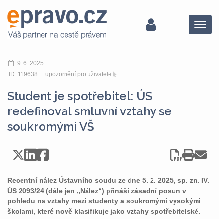
Menu
9. 6. 2025
ID: 119638
upozornění pro uživatele
Student je spotřebitel: ÚS
redefinoval smluvní vztahy se
soukromými VŠ
Recentní nález Ústavního soudu ze dne 5. 2. 2025, sp. zn. IV.
ÚS 2093/24 (dále jen „Nález“) přináší zásadní posun v
pohledu na vztahy mezi studenty a soukromými vysokými
školami, které nově klasifikuje jako vztahy spotřebitelské.