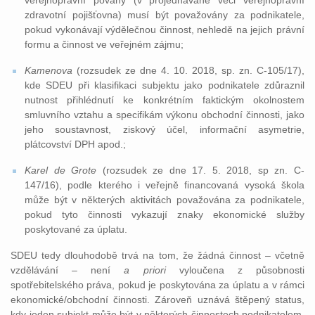
veřejnoprávní povahy (v projednávané věci veřejnoprávní
zdravotní pojišťovna) musí být považovány za podnikatele,
pokud vykonávají výdělečnou činnost, nehledě na jejich právní
formu a činnost ve veřejném zájmu;
Kamenova
(rozsudek ze dne 4. 10. 2018, sp. zn. C-105/17),
kde SDEU při klasifikaci subjektu jako podnikatele zdůraznil
nutnost přihlédnutí ke konkrétním faktickým okolnostem
smluvního vztahu a specifikám výkonu obchodní činnosti, jako
jeho soustavnost, ziskový účel, informační asymetrie,
plátcovství DPH apod.;
Karel de Grote
(rozsudek ze dne 17. 5. 2018, sp zn. C-
147/16), podle kterého i veřejně financovaná vysoká škola
může být v některých aktivitách považována za podnikatele,
pokud tyto činnosti vykazují znaky ekonomické služby
poskytované za úplatu.
SDEU tedy dlouhodobě trvá na tom, že žádná činnost – včetně
vzdělávání – není
a priori
vyloučena z působnosti
spotřebitelského práva, pokud je poskytována za úplatu a v rámci
ekonomické/obchodní činnosti. Zároveň uznává štěpený status,
kdy jeden subjekt může být v některých činnostech podnikatelem,