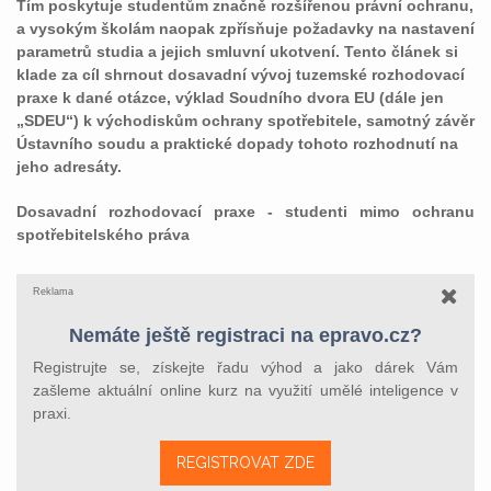
Tím poskytuje studentům značně rozšířenou právní ochranu,
a vysokým školám naopak zpřísňuje požadavky na nastavení
parametrů studia a jejich smluvní ukotvení. Tento článek si
klade za cíl shrnout dosavadní vývoj tuzemské rozhodovací
praxe k dané otázce, výklad Soudního dvora EU (dále jen
„SDEU“) k východiskům ochrany spotřebitele, samotný závěr
Ústavního soudu a praktické dopady tohoto rozhodnutí na
jeho adresáty.
Dosavadní rozhodovací praxe - studenti mimo ochranu
spotřebitelského práva
Reklama
Nemáte ještě registraci na epravo.cz?
Registrujte se, získejte řadu výhod a jako dárek Vám
zašleme aktuální online kurz na využití umělé inteligence v
praxi.
REGISTROVAT ZDE