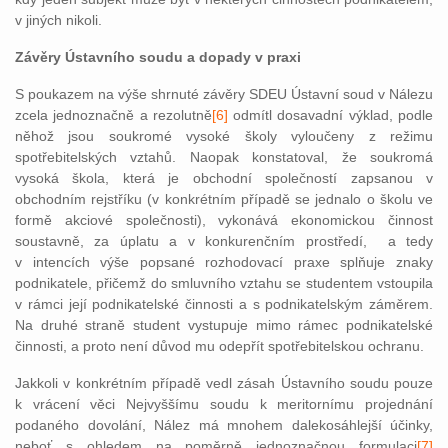
v jiných nikoli.
Závěry Ústavního soudu a dopady v praxi
S poukazem na výše shrnuté závěry SDEU Ústavní soud v Nálezu
zcela jednoznačně a rezolutně
[6]
odmítl dosavadní výklad, podle
něhož jsou soukromé vysoké školy vyloučeny z režimu
spotřebitelských vztahů. Naopak konstatoval, že soukromá
vysoká škola, která je obchodní společností zapsanou v
obchodním rejstříku (v konkrétním případě se jednalo o školu ve
formě akciové společnosti), vykonává ekonomickou činnost
soustavně, za úplatu a v konkurenčním prostředí, a tedy
v intencích výše popsané rozhodovací praxe splňuje znaky
podnikatele, přičemž do smluvního vztahu se studentem vstoupila
v rámci její podnikatelské činnosti a s podnikatelským záměrem.
Na druhé straně student vystupuje mimo rámec podnikatelské
činnosti, a proto není důvod mu odepřít spotřebitelskou ochranu.
Jakkoli v konkrétním případě vedl zásah Ústavního soudu pouze
k vrácení věci Nejvyššímu soudu k meritornímu projednání
podaného dovolání, Nález má mnohem dalekosáhlejší účinky,
neboť s ohledem na poměrně jednoznačnou formulaci
[7]