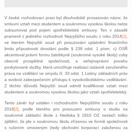
V české rozhodovací praxi byl dlouhodobě prosazován názor, že
smluvní vztah mezi studentem a soukromou vysokou školou nelze
subsumovat pod pojem spotřebitelské smlouvy. Ten v zásadě
pramenil z jediného rozhodnutí Nejvyššího soudu z roku 2014
[1]
,
ve kterém Nejvyšší soud při posuzování uplatnění finančního
limitu přípustnosti dovolání podle § 238 odst. 1 písm. c) OSŘ
akcentoval právní formu žalobkyně (soukromé vysoké školy) coby
obecně prospěšné společnosti, a veřejnoprávní povahu
poskytované služby, která umožňuje realizaci ústavně zaručeného
práva na vzdělání ve smyslu čl. 33 odst. 1 Listiny základních práv
a svobod zabezpečením přístupu k vysokoškolskému vzdělávání.
Z těchto důvodů Nejvyšší soud odmítl kvalifikovat vztah mezi
studentem a soukromou vysokou školou jako vztah spotřebitelský.
Tento závěr byl ustálen i rozhodnutím Nejvyššího soudu z roku
2018
[2]
, p
odle kterého pro posouzení smlouvy o studiu na
soukromé základní škole z hlediska § 1810 OZ nestačí toliko
zjištění, že jde o soukromou školu zřízenou ve formě společnosti
s ručením omezeným (tedy obchodní korporací založenou za