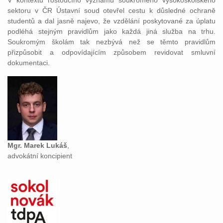
V kontextu rostoucího významu soukromého vysokoškolského
sektoru v ČR Ústavní soud otevřel cestu k důsledné ochraně
studentů a dal jasně najevo, že vzdělání poskytované za úplatu
podléhá stejným pravidlům jako každá jiná služba na trhu.
Soukromým školám tak nezbývá než se těmto pravidlům
přizpůsobit a odpovídajícím způsobem revidovat smluvní
dokumentaci.
Mgr. Marek Lukáš
,
advokátní koncipient