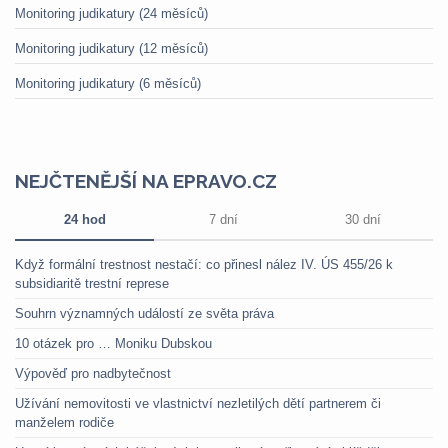
Monitoring judikatury (24 měsíců)
Monitoring judikatury (12 měsíců)
Monitoring judikatury (6 měsíců)
NEJČTENĚJŠÍ NA EPRAVO.CZ
24 hod
7 dní
30 dní
Když formální trestnost nestačí: co přinesl nález IV. ÚS 455/26 k
subsidiaritě trestní represe
Souhrn významných událostí ze světa práva
10 otázek pro … Moniku Dubskou
Výpověď pro nadbytečnost
Užívání nemovitosti ve vlastnictví nezletilých dětí partnerem či
manželem rodiče