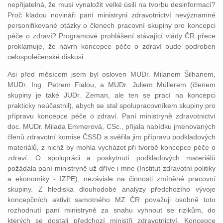
nepřijatelná, že musí vynaložit velké úsilí na tvorbu desinformací?
Proč kladou novináři paní ministryni zdravotnictví nevýznamné
personifikované otázky o členech pracovní skupiny pro koncepci
péče o zdraví? Programové prohlášení stávající vlády ČR přece
proklamuje, že návrh koncepce péče o zdraví bude podroben
celospolečenské diskusi.
Asi před měsícem jsem byl osloven MUDr. Milanem Šilhanem,
MUDr. Ing. Petrem Fialou, a MUDr. Juliem Müllerem (členem
skupiny je také JUDr. Zeman, ale ten se prací na koncepci
prakticky neúčastnil), abych se stal spolupracovníkem skupiny pro
přípravu koncepce péče o zdraví. Paní ministryně zdravotnictví
doc. MUDr. Milada Emmerová, CSc., přijala nabídku jmenovaných
členů zdravotní komise ČSSD a svěřila jim přípravu podkladových
materiálů, z nichž by mohla vycházet při tvorbě koncepce péče o
zdraví. O spolupráci a poskytnutí podkladových materiálů
požádala paní ministryně už dříve i mne (Institut zdravotní politiky
a ekonomiky - IZPE), nezávisle na činnosti zmíněné pracovní
skupiny. Z hlediska dlouhodobé analýzy předchozího vývoje
koncepčních aktivit samotného MZ ČR považuji osobně toto
rozhodnutí paní ministryně za snahu vyhnout se rizikům, do
kterých se dostali předchozí ministři zdravotnictví. Koncepce