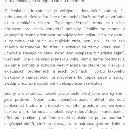
zdravotnictví jako veřejnou službu občanům.
O českém zdravotnictví je veřejnosti dostatečně známo, že
nehospodaří efektivně a že v něm dochází každoročně ke ztrátám
až v desítkách miliard. Tyto společenské ztráty jsou však
přínosem pro zcela konkrétní subjekty. Jestliže se máme v
koncepční rovině orientovat na objektivizaci existujících problémů
a zejména pak příčin existujících ztrát, není divu, že se tak
snadno dostaneme do střetu s existujícími zájmy, které sledují
uchování stávajícího stavu nebo jeho vylepšení z hlediska zájmů
vlastních. Jde o celospolečenskou volbu čemu dáme přednost a
jak jsme ochotni a schopni vést maximálně otevřenou diskusi o
existujících problémech a jejich příčinách. Tvorbu takového
diskusního rámce tvůrci připravované koncepce péče o zdraví
sledují a hodlají ji nabídnout k celospolečenské diskusi.
Snahy o diskreditaci takové práce ještě před jejím zveřejněním
jsou podivné. Nejen tvůrci desinformačních aktivit, ale celá
společnost budou mít dostatek volného prostoru pro veřejnou
diskusi a pro formulaci společensky odpovědných koncepčních
přístupů. Určitým problémem naší společnosti je, že podobně
smýšlející aktéři, kteří se skrývají za konstruovanými mediálními