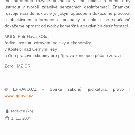
mezinárodního rozvoje poznatků v této oblasti a neměla by
ustrnout v tvorbě zdánlivě senzačních desinformací. Známkou
rozvoje naší demokracie je jakým způsobem dokážeme pracovat
s objektivními informace a poznatky a nakolik se současně
dokážeme oprostit od tvorby komerčně atraktivních desinformací.
MUDr. Petr Háva, CSc.,
ředitel Institutu zdravotní politiky a ekonomiky
v Kostelci nad Černými lesy
a člen pracovní skupiny pro přípravu koncepce péče o zdraví
Zdroj: MZ ČR
© EPRAVO.CZ – Sbírka zákonů, judikatura, právo |
www.epravo.cz
redakce (kp)
1. 11. 2004