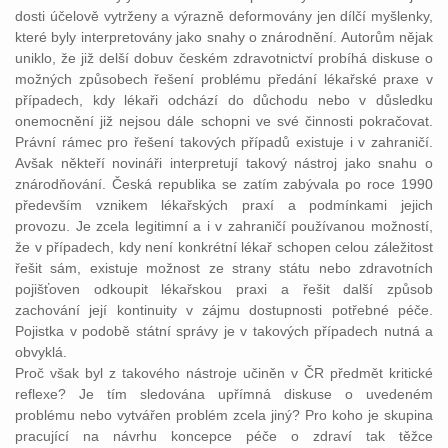
dosti účelově vytrženy a výrazně deformovány jen dílčí myšlenky,
které byly interpretovány jako snahy o znárodnění. Autorům nějak
uniklo, že již delší dobuv českém zdravotnictví probíhá diskuse o
možných způsobech řešení problému předání lékařské praxe v
případech, kdy lékaři odchází do důchodu nebo v důsledku
onemocnění již nejsou dále schopni ve své činnosti pokračovat.
Právní rámec pro řešení takových případů existuje i v zahraničí.
Avšak někteří novináři interpretují takový nástroj jako snahu o
znárodňování. Česká republika se zatím zabývala po roce 1990
především vznikem lékařských praxí a podmínkami jejich
provozu. Je zcela legitimní a i v zahraničí používanou možností,
že v případech, kdy není konkrétní lékař schopen celou záležitost
řešit sám, existuje možnost ze strany státu nebo zdravotních
pojišťoven odkoupit lékařskou praxi a řešit další způsob
zachování její kontinuity v zájmu dostupnosti potřebné péče.
Pojistka v podobě státní správy je v takových případech nutná a
obvyklá.
Proč však byl z takového nástroje učiněn v ČR předmět kritické
reflexe? Je tím sledována upřímná diskuse o uvedeném
problému nebo vytvářen problém zcela jiný? Pro koho je skupina
pracující na návrhu koncepce péče o zdraví tak těžce