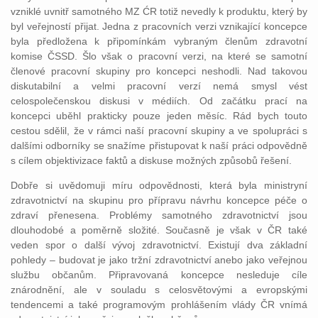
vzniklé uvnitř samotného MZ ĆR totiž nevedly k produktu, který by
byl veřejností přijat. Jedna z pracovních verzi vznikající koncepce
byla předložena k připomínkám vybraným členům zdravotní
komise ČSSD. Šlo však o pracovní verzi, na které se samotní
členové pracovní skupiny pro koncepci neshodli. Nad takovou
diskutabilní a velmi pracovní verzí nemá smysl vést
celospolečenskou diskusi v médiích. Od začátku prací na
koncepci uběhl prakticky pouze jeden měsíc. Rád bych touto
cestou sdělil, že v rámci naší pracovní skupiny a ve spolupráci s
dalšími odborníky se snažíme přistupovat k naší práci odpovědně
s cílem objektivizace faktů a diskuse možných způsobů řešení.
Dobře si uvědomuji míru odpovědnosti, která byla ministryní
zdravotnictví na skupinu pro přípravu návrhu koncepce péče o
zdraví přenesena. Problémy samotného zdravotnictví jsou
dlouhodobé a poměrně složité. Současně je však v ČR také
veden spor o další vývoj zdravotnictví. Existují dva základní
pohledy – budovat je jako tržní zdravotnictví anebo jako veřejnou
službu občanům. Připravovaná koncepce nesleduje cíle
znárodnění, ale v souladu s celosvětovými a evropskými
tendencemi a také programovým prohlášením vlády ČR vnímá