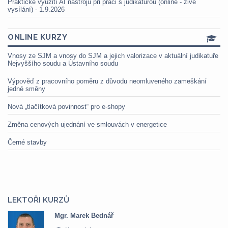
Praktické využití AI nástrojů při práci s judikaturou (online - živé
vysílání) - 1.9.2026
ONLINE KURZY
Vnosy ze SJM a vnosy do SJM a jejich valorizace v aktuální judikatuře
Nejvyššího soudu a Ústavního soudu
Výpověď z pracovního poměru z důvodu neomluveného zameškání
jedné směny
Nová „tlačítková povinnost“ pro e-shopy
Změna cenových ujednání ve smlouvách v energetice
Černé stavby
LEKTOŘI KURZŮ
Mgr. Marek Bednář