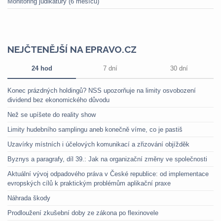
Monitoring judikatury (6 měsíců)
NEJČTENĚJŠÍ NA EPRAVO.CZ
24 hod
7 dní
30 dní
Konec prázdných holdingů? NSS upozorňuje na limity osvobození
dividend bez ekonomického důvodu
Než se upíšete do reality show
Limity hudebního samplingu aneb konečně víme, co je pastiš
Uzavírky místních i účelových komunikací a zřizování objížděk
Byznys a paragrafy, díl 39.: Jak na organizační změny ve společnosti
Aktuální vývoj odpadového práva v České republice: od implementace
evropských cílů k praktickým problémům aplikační praxe
Náhrada škody
Prodloužení zkušební doby ze zákona po flexinovele