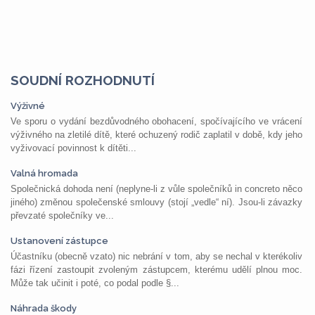
SOUDNÍ ROZHODNUTÍ
Výživné
Ve sporu o vydání bezdůvodného obohacení, spočívajícího ve vrácení
výživného na zletilé dítě, které ochuzený rodič zaplatil v době, kdy jeho
vyživovací povinnost k dítěti...
Valná hromada
Společnická dohoda není (neplyne-li z vůle společníků in concreto něco
jiného) změnou společenské smlouvy (stojí „vedle“ ní). Jsou-li závazky
převzaté společníky ve...
Ustanovení zástupce
Účastníku (obecně vzato) nic nebrání v tom, aby se nechal v kterékoliv
fázi řízení zastoupit zvoleným zástupcem, kterému udělí plnou moc.
Může tak učinit i poté, co podal podle §...
Náhrada škody