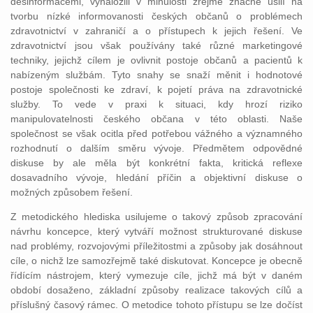
desinformacemi, vynaložili v minulosti zřejmě značné úsilí na
tvorbu nízké informovanosti českých občanů o problémech
zdravotnictví v zahraničí a o přístupech k jejich řešení. Ve
zdravotnictví jsou však používány také různé marketingové
techniky, jejichž cílem je ovlivnit postoje občanů a pacientů k
nabízeným službám. Tyto snahy se snaží měnit i hodnotové
postoje společnosti ke zdraví, k pojetí práva na zdravotnické
služby. To vede v praxi k situaci, kdy hrozí riziko
manipulovatelnosti českého občana v této oblasti. Naše
společnost se však ocitla před potřebou vážného a významného
rozhodnutí o dalším směru vývoje. Předmětem odpovědné
diskuse by ale měla být konkrétní fakta, kritická reflexe
dosavadního vývoje, hledání příčin a objektivní diskuse o
možných způsobem řešení.
Z metodického hlediska usilujeme o takový způsob zpracování
návrhu koncepce, který vytváří možnost strukturované diskuse
nad problémy, rozvojovými příležitostmi a způsoby jak dosáhnout
cíle, o nichž lze samozřejmě také diskutovat. Koncepce je obecně
řídícím nástrojem, který vymezuje cíle, jichž má být v daném
období dosaženo, základní způsoby realizace takových cílů a
příslušný časový rámec. O metodice tohoto přístupu se lze dočíst