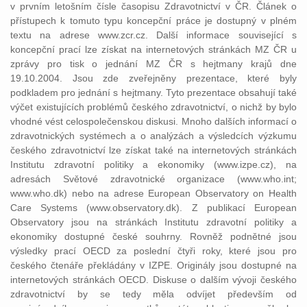
v prvním letošním čísle časopisu Zdravotnictví v ČR. Článek o
přístupech k tomuto typu koncepční práce je dostupný v plném
textu na adrese www.zcr.cz. Další informace související s
koncepční prací lze získat na internetových stránkách MZ ČR u
zprávy pro tisk o jednání MZ ČR s hejtmany krajů dne
19.10.2004. Jsou zde zveřejněny prezentace, které byly
podkladem pro jednání s hejtmany. Tyto prezentace obsahují také
výčet existujících problémů českého zdravotnictví, o nichž by bylo
vhodné vést celospolečenskou diskusi. Mnoho dalších informací o
zdravotnických systémech a o analýzách a výsledcích výzkumu
českého zdravotnictví lze získat také na internetových stránkách
Institutu zdravotní politiky a ekonomiky (www.izpe.cz), na
adresách Světové zdravotnické organizace (www.who.int;
www.who.dk) nebo na adrese European Observatory on Health
Care Systems (www.observatory.dk). Z publikací European
Observatory jsou na stránkách Institutu zdravotní politiky a
ekonomiky dostupné české souhrny. Rovněž podnětné jsou
výsledky prací OECD za poslední čtyři roky, které jsou pro
českého čtenáře překládány v IZPE. Originály jsou dostupné na
internetových stránkách OECD. Diskuse o dalším vývoji českého
zdravotnictví by se tedy měla odvíjet především od