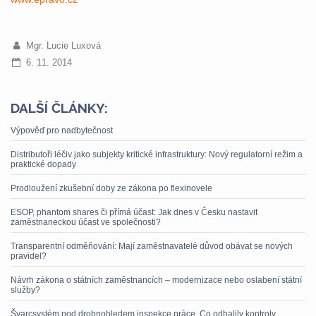
Mgr. Lucie Luxová
6. 11. 2014
DALŠÍ ČLÁNKY:
Výpověď pro nadbytečnost
Distributoři léčiv jako subjekty kritické infrastruktury: Nový regulatorní režim a
praktické dopady
Prodloužení zkušební doby ze zákona po flexinovele
ESOP, phantom shares či přímá účast: Jak dnes v Česku nastavit
zaměstnaneckou účast ve společnosti?
Transparentní odměňování: Mají zaměstnavatelé důvod obávat se nových
pravidel?
Návrh zákona o státních zaměstnancích – modernizace nebo oslabení státní
služby?
Švarcsystém pod drobnohledem inspekce práce. Co odhalily kontroly