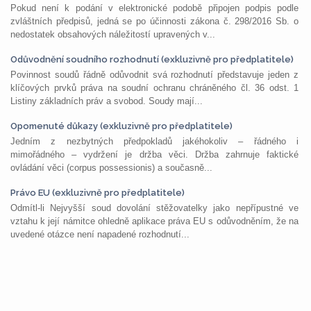
Pokud není k podání v elektronické podobě připojen podpis podle
zvláštních předpisů, jedná se po účinnosti zákona č. 298/2016 Sb. o
nedostatek obsahových náležitostí upravených v...
Odůvodnění soudního rozhodnutí (exkluzivně pro předplatitele)
Povinnost soudů řádně odůvodnit svá rozhodnutí představuje jeden z
klíčových prvků práva na soudní ochranu chráněného čl. 36 odst. 1
Listiny základních práv a svobod. Soudy mají...
Opomenuté důkazy (exkluzivně pro předplatitele)
Jedním z nezbytných předpokladů jakéhokoliv – řádného i
mimořádného – vydržení je držba věci. Držba zahrnuje faktické
ovládání věci (corpus possessionis) a současně...
Právo EU (exkluzivně pro předplatitele)
Odmítl-li Nejvyšší soud dovolání stěžovatelky jako nepřípustné ve
vztahu k její námitce ohledně aplikace práva EU s odůvodněním, že na
uvedené otázce není napadené rozhodnutí...