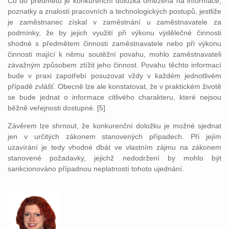
Co do předmětu je konkurenční doložka omezena na informace,
poznatky a znalosti pracovních a technologických postupů, jestliže
je zaměstnanec získal v zaměstnání u zaměstnavatele za
podmínky, že by jejich využití při výkonu výdělečné činnosti
shodné s předmětem činnosti zaměstnavatele nebo při výkonu
činnosti mající k němu soutěžní povahu, mohlo zaměstnavateli
závažným způsobem ztížit jeho činnost. Povahu těchto informací
bude v praxi zapotřebí posuzovat vždy v každém jednotlivém
případě zvlášť. Obecně lze ale konstatovat, že v praktickém životě
se bude jednat o informace citlivého charakteru, které nejsou
běžně veřejnosti dostupné. [5]
Závěrem lze shrnout, že konkurenční doložku je možné sjednat
jen v určitých zákonem stanovených případech. Při jejím
uzavírání je tedy vhodné dbát ve vlastním zájmu na zákonem
stanovené požadavky, jejichž nedodržení by mohlo být
sankcionováno případnou neplatností tohoto ujednání.