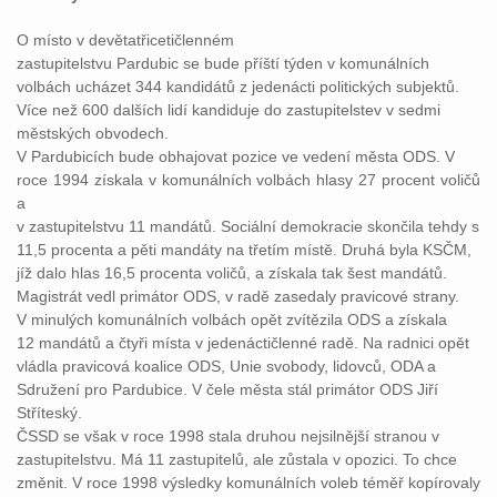
O místo v devětatřicetičlenném
zastupitelstvu Pardubic se bude příští týden v komunálních
volbách ucházet 344 kandidátů z jedenácti politických subjektů.
Více než 600 dalších lidí kandiduje do zastupitelstev v sedmi
městských obvodech.
V Pardubicích bude obhajovat pozice ve vedení města ODS. V
roce 1994 získala v komunálních volbách hlasy 27 procent voličů
a
v zastupitelstvu 11 mandátů. Sociální demokracie skončila tehdy s
11,5 procenta a pěti mandáty na třetím místě. Druhá byla KSČM,
jíž dalo hlas 16,5 procenta voličů, a získala tak šest mandátů.
Magistrát vedl primátor ODS, v radě zasedaly pravicové strany.
V minulých komunálních volbách opět zvítězila ODS a získala
12 mandátů a čtyři místa v jedenáctičlenné radě. Na radnici opět
vládla pravicová koalice ODS, Unie svobody, lidovců, ODA a
Sdružení pro Pardubice. V čele města stál primátor ODS Jiří
Stříteský.
ČSSD se však v roce 1998 stala druhou nejsilnější stranou v
zastupitelstvu. Má 11 zastupitelů, ale zůstala v opozici. To chce
změnit. V roce 1998 výsledky komunálních voleb téměř kopírovaly