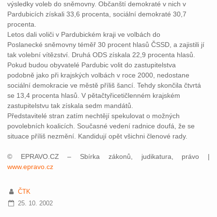
výsledky voleb do sněmovny. Občanští demokraté v nich v
Pardubicích získali 33,6 procenta, sociální demokraté 30,7
procenta.
Letos dali voliči v Pardubickém kraji ve volbách do
Poslanecké sněmovny téměř 30 procent hlasů ČSSD, a zajistili jí
tak volební vítězství. Druhá ODS získala 22,9 procenta hlasů.
Pokud budou obyvatelé Pardubic volit do zastupitelstva
podobně jako při krajských volbách v roce 2000, nedostane
sociální demokracie ve městě příliš šancí. Tehdy skončila čtvrtá
se 13,4 procenta hlasů. V pětačtyřicetičlenném krajském
zastupitelstvu tak získala sedm mandátů.
Představitelé stran zatím nechtějí spekulovat o možných
povolebních koalicích. Současné vedení radnice doufá, že se
situace příliš nezmění. Kandidují opět všichni členové rady.
© EPRAVO.CZ – Sbírka zákonů, judikatura, právo |
www.epravo.cz
ČTK
25. 10. 2002