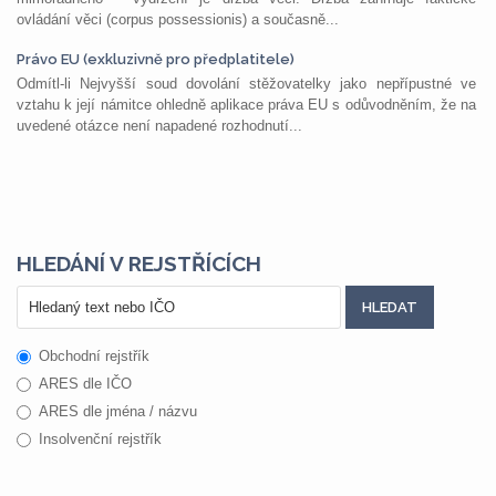
ovládání věci (corpus possessionis) a současně...
Právo EU (exkluzivně pro předplatitele)
Odmítl-li Nejvyšší soud dovolání stěžovatelky jako nepřípustné ve
vztahu k její námitce ohledně aplikace práva EU s odůvodněním, že na
uvedené otázce není napadené rozhodnutí...
HLEDÁNÍ V REJSTŘÍCÍCH
Obchodní rejstřík
ARES dle IČO
ARES dle jména / názvu
Insolvenční rejstřík