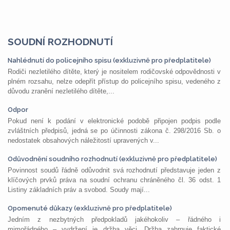
SOUDNÍ ROZHODNUTÍ
Nahlédnutí do policejního spisu (exkluzivně pro předplatitele)
Rodiči nezletilého dítěte, který je nositelem rodičovské odpovědnosti v
plném rozsahu, nelze odepřít přístup do policejního spisu, vedeného z
důvodu zranění nezletilého dítěte,...
Odpor
Pokud není k podání v elektronické podobě připojen podpis podle
zvláštních předpisů, jedná se po účinnosti zákona č. 298/2016 Sb. o
nedostatek obsahových náležitostí upravených v...
Odůvodnění soudního rozhodnutí (exkluzivně pro předplatitele)
Povinnost soudů řádně odůvodnit svá rozhodnutí představuje jeden z
klíčových prvků práva na soudní ochranu chráněného čl. 36 odst. 1
Listiny základních práv a svobod. Soudy mají...
Opomenuté důkazy (exkluzivně pro předplatitele)
Jedním z nezbytných předpokladů jakéhokoliv – řádného i
mimořádného – vydržení je držba věci. Držba zahrnuje faktické