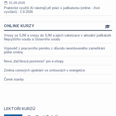
01.09.2026
Praktické využití AI nástrojů při práci s judikaturou (online - živé
vysílání) - 1.9.2026
ONLINE KURZY
Vnosy ze SJM a vnosy do SJM a jejich valorizace v aktuální judikatuře
Nejvyššího soudu a Ústavního soudu
Výpověď z pracovního poměru z důvodu neomluveného zameškání
jedné směny
Nová „tlačítková povinnost“ pro e-shopy
Změna cenových ujednání ve smlouvách v energetice
Černé stavby
LEKTOŘI KURZŮ