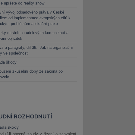
e upíšete do reality show
lní vývoj odpadového práva v České
lice: od implementace evropských cílů k
ickým problémům aplikační praxe
rky místních i účelových komunikací a
vání objížděk
s a paragrafy, díl 39.: Jak na organizační
y ve společnosti
ada škody
oužení zkušební doby ze zákona po
novele
UDNÍ ROZHODNUTÍ
ada škody
dují-li obecné soudy v řízení o schválení