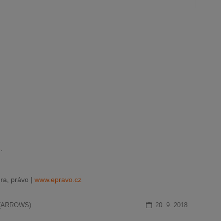
e
.
ra, právo |
www.epravo.cz
á (ARROWS)
20. 9. 2018