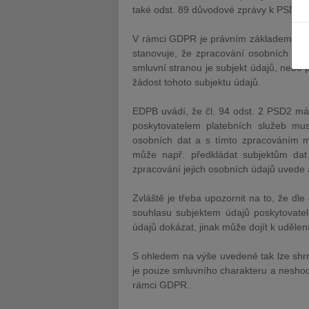
také odst. 89 důvodové zprávy k PSD2.
V rámci GDPR je právním základem pro z
stanovuje, že zpracování osobních údaj
smluvní stranou je subjekt údajů, nebo 
žádost tohoto subjektu údajů.
JUDr. Tomáš Nielsen
JUDr. Tom
EDPB uvádí, že čl. 94 odst. 2 PSD2 má 
Kurzy lektora
Kurzy le
poskytovatelem platebních služeb mus
osobních dat a s tímto zpracováním mu
může např. předkládat subjektům dat
zpracování jejich osobních údajů uvede 
Zvláště je třeba upozornit na to, že d
souhlasu subjektem údajů poskytovatel
údajů dokázat, jinak může dojít k udělen
S ohledem na výše uvedené tak lze shrno
je pouze smluvního charakteru a neshodu
rámci GDPR.