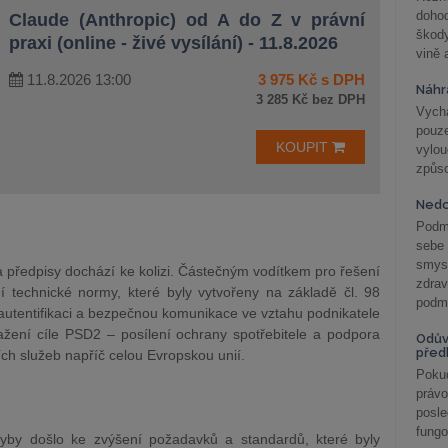
doho
Claude (Anthropic) od A do Z v právní
škod
praxi (online - živé vysílání) - 11.8.2026
vině 
11.8.2026 13:00
3 975 Kč s DPH
Náhr
3 285 Kč bez DPH
Vychá
pouze
KOUPIT
vylo
způs
Nedo
Podm
sebe
smys
 předpisy dochází ke kolizi. Částečným vodítkem pro řešení
zdra
ní technické normy, které byly vytvořeny na základě čl. 98
podmí
autentifikaci a bezpečnou komunikace ve vztahu podnikatele
sažení cíle PSD2 – posílení ochrany spotřebitele a podpora
Odův
před
ích služeb napříč celou Evropskou unií.
Pokud
práv
posle
fungo
by došlo ke zvýšení požadavků a standardů, které byly