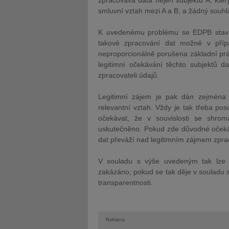
zpracovává data nejen subjektu A, který
smluvní vztah mezi A a B, a žádný souhla
K uvedenému problému se EDPB staví
takové zpracování dat možné v přípa
neproporcionálně porušena základní prá
legitimní očekávání těchto subjektů dat
zpracovateli údajů.
Legitimní zájem je pak dán zejména t
relevantní vztah. Vždy je tak třeba pos
očekávat, že v souvislosti se shro
uskutečněno. Pokud zde důvodné očekáv
dat převáží nad legitimním zájmem zpra
V souladu s výše uvedeným tak lze 
zakázáno, pokud se tak děje v souladu 
transparentnosti.
Reklama