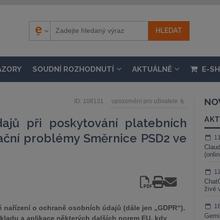
ÁZORY
SOUDNÍ ROZHODNUTÍ
AKTUÁLNĚ
E-S
NO
ID: 108131
upozornění pro uživatele
AKT
ajů při poskytování platebních
ační problémy Směrnice PSD2 ve
1
Claud
(onli
1
ChatG
živé 
1
 nařízení o ochraně osobních údajů (dále jen „GDPR“).
Gemin
výkladu a aplikace některých dalších norem EU, kdy