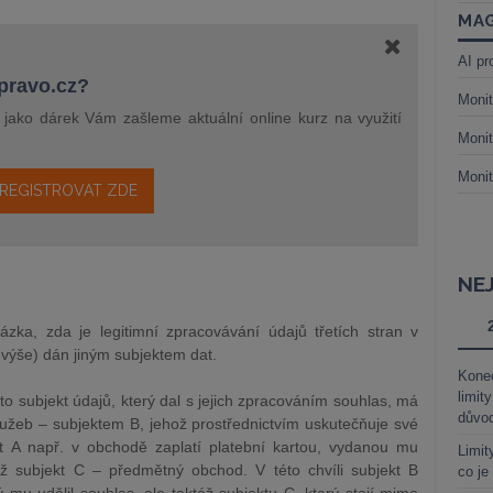
MAG
AI pr
epravo.cz?
Monit
a jako dárek Vám zašleme aktuální online kurz na využití
Monit
Monit
REGISTROVAT ZDE
NE
ázka, zda je legitimní zpracovávání údajů třetích stran v
 výše) dán jiným subjektem dat.
Kone
limit
žto subjekt údajů, který dal s jejich zpracováním souhlas, má
důvo
užeb – subjektem B, jehož prostřednictvím uskutečňuje své
t A např. v obchodě zaplatí platební kartou, vydanou mu
Limit
ž subjekt C – předmětný obchod. V této chvíli subjekt B
co je