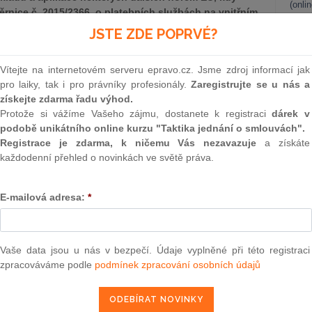
(onli
rnice č. 2015/2366, o platebních službách na vnitřním
2
JSTE ZDE POPRVÉ?
Prakt
smluv
Vítejte na internetovém serveru epravo.cz. Jsme zdroj informací jak
0
pro laiky, tak i pro právníky profesionály.
Zaregistrujte se u nás a
Prakt
získejte zdarma řadu výhod.
judik
Protože si vážíme Vašeho zájmu, dostanete k registraci
dárek v
podobě unikátního online kurzu "Taktika jednání o smlouvách".
ONL
Registrace je zdarma, k ničemu Vás nezavazuje
a získáte
ematická ustanovení a možná řešení případné kolize mezi
každodenní přehled o novinkách ve světě práva.
vropské rady pro ochranu údajů[1].
Vnos
valor
soud
E-mailová adresa:
*
Výpo
blematika udělování a odvolávání souhlasu, přičemž jednou
neom
slovný souhlas“ tak, jak je nastaven v čl. 94 odst. 2 PSD2,
Nová 
rmínu v rámci GDPR.
Vaše data jsou u nás v bezpečí. Údaje vyplněné při této registraci
zpracováváme podle
podmínek zpracování osobních údajů
Změn
jen „
EDPB
“) zastává stanovisko, že „výslovný souhlas“ tak,
energ
asem smluvním, když platební styk je umožněn na základě
Čern
a uživatelem platebních služeb. Tento názor pak posiluje