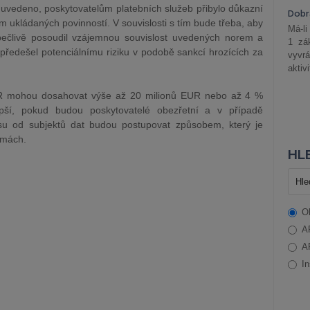
o uvedeno, poskytovatelům platebních služeb přibylo důkazní
Dobrá
 ukládaných povinností. V souvislosti s tím bude třeba, aby
Má-li
pečlivě posoudil vzájemnou souvislost uvedených norem a
1 zá
 předešel potenciálnímu riziku v podobě sankcí hrozících za
vyvrá
aktiv
R mohou dosahovat výše až 20 milionů EUR nebo až 4 %
pší, pokud budou poskytovatelé obezřetní a v případě
su od subjektů dat budou postupovat způsobem, který je
rmách.
HLE
O
A
A
In