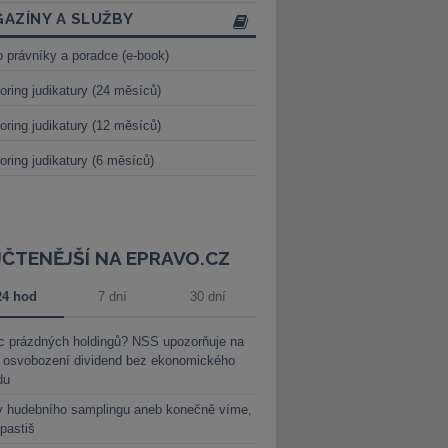
AZÍNY A SLUŽBY
o právníky a poradce (e-book)
oring judikatury (24 měsíců)
oring judikatury (12 měsíců)
oring judikatury (6 měsíců)
JČTENĚJŠÍ NA EPRAVO.CZ
24 hod
7 dní
30 dní
c prázdných holdingů? NSS upozorňuje na
y osvobození dividend bez ekonomického
du
y hudebního samplingu aneb konečně víme,
 pastiš