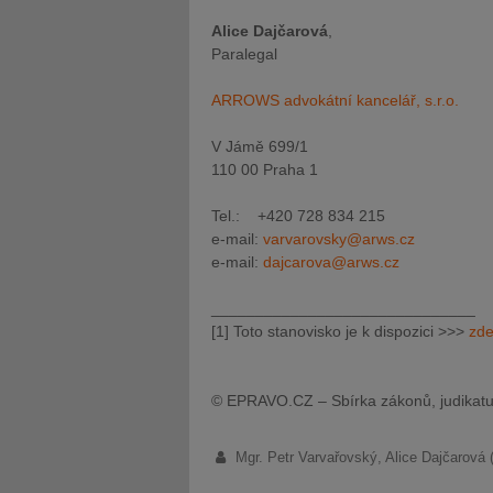
Alice Dajčarová
,
Paralegal
ARROWS advokátní kancelář, s.r.o.
V Jámě 699/1
110 00 Praha 1
Tel.: +420 728 834 215
e-mail:
varvarovsky@arws.cz
e-mail:
dajcarova@arws.cz
______________________________
[1] Toto stanovisko je k dispozici >>>
zd
© EPRAVO.CZ – Sbírka zákonů, judikatu
Mgr. Petr Varvařovský, Alice Dajčarov