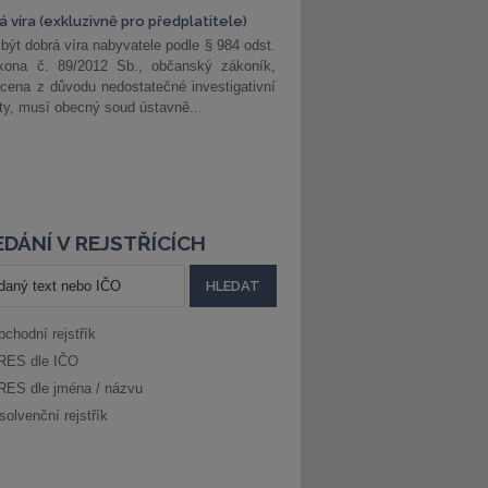
 víra (exkluzivně pro předplatitele)
 být dobrá víra nabyvatele podle § 984 odst.
kona č. 89/2012 Sb., občanský zákoník,
cena z důvodu nedostatečné investigativní
ity, musí obecný soud ústavně...
DÁNÍ V REJSTŘÍCÍCH
bchodní rejstřík
RES dle IČO
RES dle jména / názvu
solvenční rejstřík