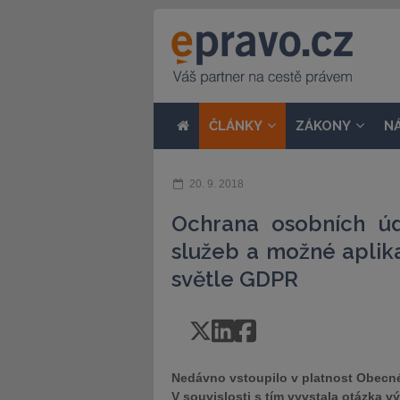
ČLÁNKY
ZÁKONY
N
20. 9. 2018
Ochrana osobních úd
služeb a možné aplik
světle GDPR
Nedávno vstoupilo v platnost Obecné
V souvislosti s tím vyvstala otázka 