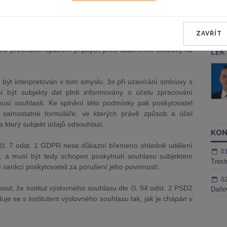
pracovávání osobních dat článek 6 odst. 1 písm. b), který
ZAVŘÍT
ů je zákonné, pokud je nezbytné pro plnění smlouvy, jejíž
pro provedení opatření přijatých před uzavřením smlouvy na
LEK
áš Sokol
JUDr. Martin Maisner, Ph.D.,
MCIArb
být interpretován v tom smyslu, že při uzavírání smlouvy s
ktora
í být subjekty dat plně informovány o účelu zpracování
Kurzy lektora
sí souhlasit. Ke splnění této podmínky pak poskytovatel
 samostatné formuláře, ve kterých právě způsob a účel
a který subjekt údajů odsouhlasí.
KON
le čl. 7 odst. 1 GDPR nese důkazní břemeno ohledně udělení
0
, a musí být tedy schopen poskytnutí souhlasu subjektem
Trest
í sankcí poskytovateli za porušení jeho povinností.
0
ut, že institut výslovného souhlasu dle čl. 94 odst. 2 PSD2
Daňov
je se s institutem výslovného souhlasu tak, jak je chápán v