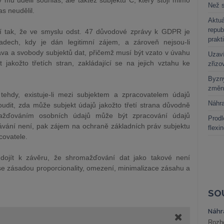
 mu udělil souhlas, ale taktéž subjektu C, který stojí mimo
Než s
s neudělil.
Aktuá
repub
 tak, že ve smyslu odst. 47 důvodové zprávy k GDPR je
prakt
dech, kdy je dán legitimní zájem, a zároveň nejsou-li
va a svobody subjektů dat, přičemž musí být vzato v úvahu
Uzaví
 jakožto třetích stran, zakládající se na jejich vztahu ke
zřizo
Byzny
změn
ehdy, existuje-li mezi subjektem a zpracovatelem údajů
Náhr
oudit, zda může subjekt údajů jakožto třetí strana důvodně
mažďováním osobních údajů může být zpracování údajů
Prodl
ání není, pak zájem na ochraně základních práv subjektu
flexi
covatele.
dojít k závěru, že shromažďování dat jako takové není
se zásadou proporcionality, omezení, minimalizace zásahu a
SO
Náhr
Rozho