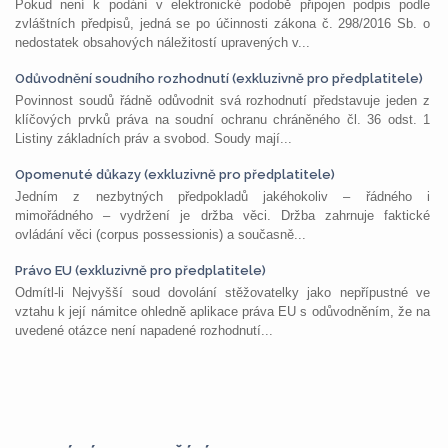
Pokud není k podání v elektronické podobě připojen podpis podle
zvláštních předpisů, jedná se po účinnosti zákona č. 298/2016 Sb. o
nedostatek obsahových náležitostí upravených v...
Odůvodnění soudního rozhodnutí (exkluzivně pro předplatitele)
Povinnost soudů řádně odůvodnit svá rozhodnutí představuje jeden z
klíčových prvků práva na soudní ochranu chráněného čl. 36 odst. 1
Listiny základních práv a svobod. Soudy mají...
Opomenuté důkazy (exkluzivně pro předplatitele)
Jedním z nezbytných předpokladů jakéhokoliv – řádného i
mimořádného – vydržení je držba věci. Držba zahrnuje faktické
ovládání věci (corpus possessionis) a současně...
Právo EU (exkluzivně pro předplatitele)
Odmítl-li Nejvyšší soud dovolání stěžovatelky jako nepřípustné ve
vztahu k její námitce ohledně aplikace práva EU s odůvodněním, že na
uvedené otázce není napadené rozhodnutí...