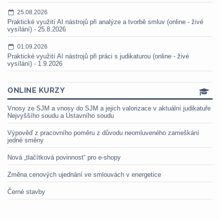
25.08.2026
Praktické využití AI nástrojů při analýze a tvorbě smluv (online - živé
vysílání) - 25.8.2026
01.09.2026
Praktické využití AI nástrojů při práci s judikaturou (online - živé
vysílání) - 1.9.2026
ONLINE KURZY
Vnosy ze SJM a vnosy do SJM a jejich valorizace v aktuální judikatuře
Nejvyššího soudu a Ústavního soudu
Výpověď z pracovního poměru z důvodu neomluveného zameškání
jedné směny
Nová „tlačítková povinnost“ pro e-shopy
Změna cenových ujednání ve smlouvách v energetice
Černé stavby