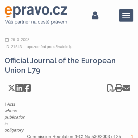
Menu
26. 3. 2003
ID: 21543
upozornění pro uživatele
Official Journal of the European
Union L79
I
Acts
whose
publication
is
obligatory
Commission Regulation (EC) No 530/2003 of 25
1