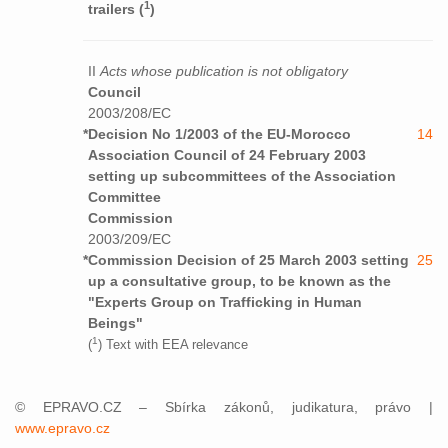
1
trailers (
)
II
Acts whose publication is not obligatory
Council
2003/208/EC
*
Decision No 1/2003 of the EU-Morocco
14
Association Council of 24 February 2003
setting up subcommittees of the Association
Committee
Commission
2003/209/EC
*
Commission Decision of 25 March 2003 setting
25
up a consultative group, to be known as the
"Experts Group on Trafficking in Human
Beings"
1
(
) Text with EEA relevance
© EPRAVO.CZ – Sbírka zákonů, judikatura, právo |
www.epravo.cz