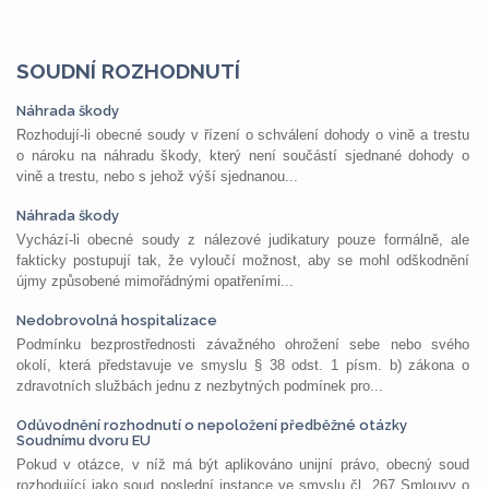
SOUDNÍ ROZHODNUTÍ
Náhrada škody
Rozhodují-li obecné soudy v řízení o schválení dohody o vině a trestu
o nároku na náhradu škody, který není součástí sjednané dohody o
vině a trestu, nebo s jehož výší sjednanou...
Náhrada škody
Vychází-li obecné soudy z nálezové judikatury pouze formálně, ale
fakticky postupují tak, že vyloučí možnost, aby se mohl odškodnění
újmy způsobené mimořádnými opatřeními...
Nedobrovolná hospitalizace
Podmínku bezprostřednosti závažného ohrožení sebe nebo svého
okolí, která představuje ve smyslu § 38 odst. 1 písm. b) zákona o
zdravotních službách jednu z nezbytných podmínek pro...
Odůvodnění rozhodnutí o nepoložení předběžné otázky
Soudnímu dvoru EU
Pokud v otázce, v níž má být aplikováno unijní právo, obecný soud
rozhodující jako soud poslední instance ve smyslu čl. 267 Smlouvy o