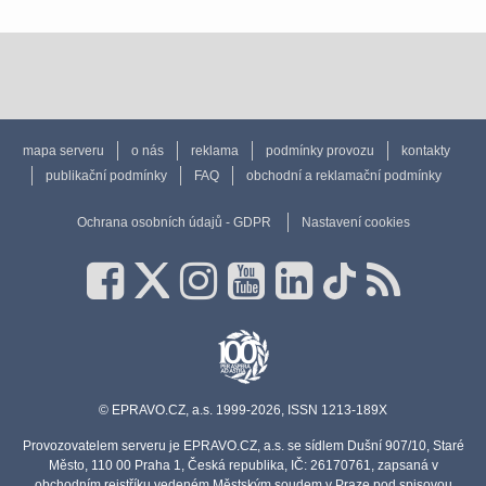
mapa serveru
o nás
reklama
podmínky provozu
kontakty
publikační podmínky
FAQ
obchodní a reklamační podmínky
Ochrana osobních údajů - GDPR
Nastavení cookies
© EPRAVO.CZ, a.s. 1999-2026, ISSN 1213-189X
Provozovatelem serveru je EPRAVO.CZ, a.s. se sídlem Dušní 907/10, Staré
Město, 110 00 Praha 1, Česká republika, IČ: 26170761, zapsaná v
obchodním rejstříku vedeném Městským soudem v Praze pod spisovou