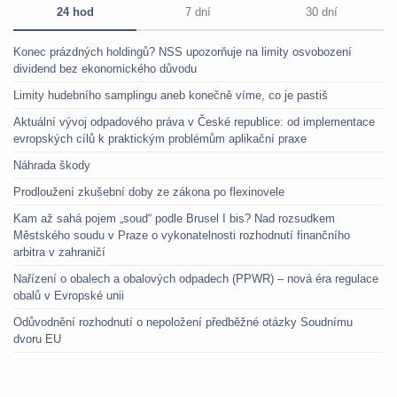
24 hod
7 dní
30 dní
Konec prázdných holdingů? NSS upozorňuje na limity osvobození
dividend bez ekonomického důvodu
Limity hudebního samplingu aneb konečně víme, co je pastiš
Aktuální vývoj odpadového práva v České republice: od implementace
evropských cílů k praktickým problémům aplikační praxe
Náhrada škody
Prodloužení zkušební doby ze zákona po flexinovele
Kam až sahá pojem „soud“ podle Brusel I bis? Nad rozsudkem
Městského soudu v Praze o vykonatelnosti rozhodnutí finančního
arbitra v zahraničí
Nařízení o obalech a obalových odpadech (PPWR) – nová éra regulace
obalů v Evropské unii
Odůvodnění rozhodnutí o nepoložení předběžné otázky Soudnímu
dvoru EU