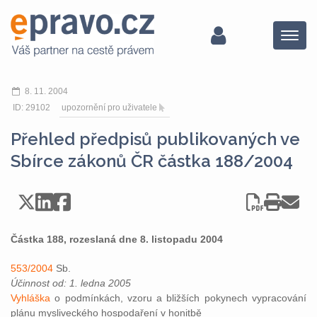
Menu
8. 11. 2004
ID: 29102
upozornění pro uživatele
Přehled předpisů publikovaných ve
Sbírce zákonů ČR částka 188/2004
Částka 188, rozeslaná dne 8. listopadu 2004
553/2004
Sb.
Účinnost od: 1. ledna 2005
Vyhláška
o podmínkách, vzoru a bližších pokynech vypracování
plánu mysliveckého hospodaření v honitbě