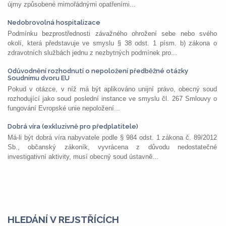
újmy způsobené mimořádnými opatřeními...
Nedobrovolná hospitalizace
Podmínku bezprostřednosti závažného ohrožení sebe nebo svého
okolí, která představuje ve smyslu § 38 odst. 1 písm. b) zákona o
zdravotních službách jednu z nezbytných podmínek pro...
Odůvodnění rozhodnutí o nepoložení předběžné otázky
Soudnímu dvoru EU
Pokud v otázce, v níž má být aplikováno unijní právo, obecný soud
rozhodující jako soud poslední instance ve smyslu čl. 267 Smlouvy o
fungování Evropské unie nepoložení...
Dobrá víra (exkluzivně pro předplatitele)
Má-li být dobrá víra nabyvatele podle § 984 odst. 1 zákona č. 89/2012
Sb., občanský zákoník, vyvrácena z důvodu nedostatečné
investigativní aktivity, musí obecný soud ústavně...
HLEDÁNÍ V REJSTŘÍCÍCH