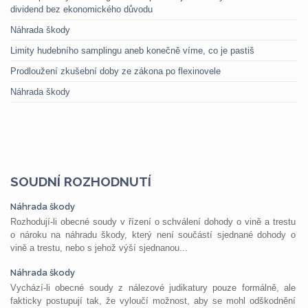
dividend bez ekonomického důvodu
Náhrada škody
Limity hudebního samplingu aneb konečně víme, co je pastiš
Prodloužení zkušební doby ze zákona po flexinovele
Náhrada škody
SOUDNÍ ROZHODNUTÍ
Náhrada škody
Rozhodují-li obecné soudy v řízení o schválení dohody o vině a trestu
o nároku na náhradu škody, který není součástí sjednané dohody o
vině a trestu, nebo s jehož výší sjednanou...
Náhrada škody
Vychází-li obecné soudy z nálezové judikatury pouze formálně, ale
fakticky postupují tak, že vyloučí možnost, aby se mohl odškodnění