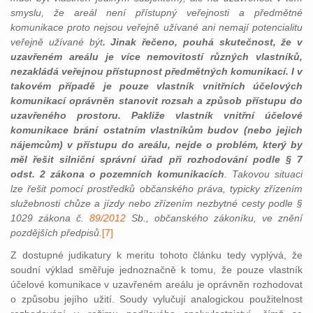
smyslu, že areál není přístupný veřejnosti a předmětné
komunikace proto nejsou veřejně užívané ani nemají potencialitu
veřejně užívané být
. Jinak řečeno, pouhá skutečnost, že v
uzavřeném areálu je více nemovitostí různých vlastníků,
nezakládá veřejnou přístupnost předmětných komunikací. I v
takovém případě je pouze vlastník vnitřních účelových
komunikací oprávněn stanovit rozsah a způsob přístupu do
uzavřeného prostoru. Pakliže vlastník vnitřní účelové
komunikace brání ostatním vlastníkům budov (nebo jejich
nájemcům) v přístupu do areálu, nejde o problém, který by
měl řešit silniční správní úřad při rozhodování podle § 7
odst. 2 zákona o pozemních komunikacích
. Takovou situaci
lze řešit pomocí prostředků občanského práva, typicky zřízením
služebnosti chůze a jízdy nebo zřízením nezbytné cesty podle §
1029 zákona č.
89/2012
Sb., občanského zákoníku, ve znění
pozdějších předpisů.
[7]
Z dostupné judikatury k meritu tohoto článku tedy vyplývá, že
soudní výklad směřuje jednoznačně k tomu, že pouze vlastník
účelové komunikace v uzavřeném areálu je oprávněn rozhodovat
o způsobu jejího užití. Soudy vylučují analogickou použitelnost