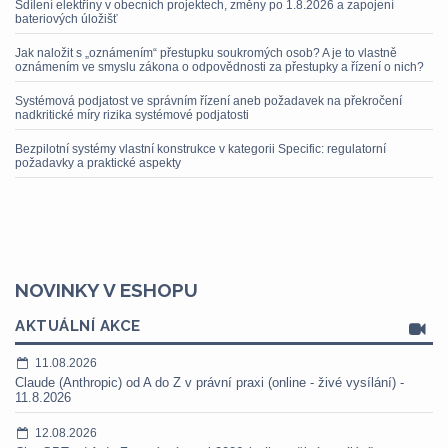
Sdílení elektřiny v obecních projektech, změny po 1.8.2026 a zapojení
bateriových úložišť
Jak naložit s „oznámením“ přestupku soukromých osob? A je to vlastně
oznámením ve smyslu zákona o odpovědnosti za přestupky a řízení o nich?
Systémová podjatost ve správním řízení aneb požadavek na překročení
nadkritické míry rizika systémové podjatosti
Bezpilotní systémy vlastní konstrukce v kategorii Specific: regulatorní
požadavky a praktické aspekty
NOVINKY V ESHOPU
AKTUÁLNÍ AKCE
11.08.2026
Claude (Anthropic) od A do Z v právní praxi (online - živé vysílání) -
11.8.2026
12.08.2026