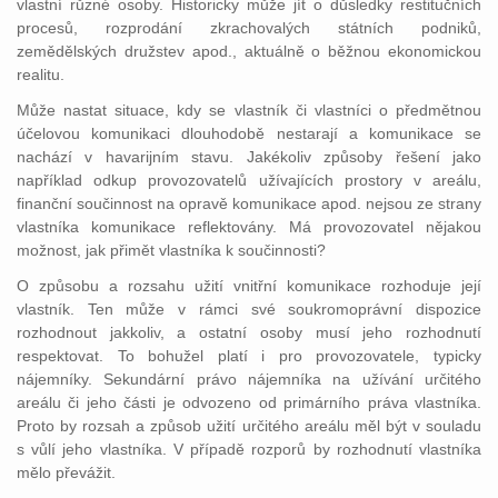
vlastní různé osoby. Historicky může jít o důsledky restitučních
procesů, rozprodání zkrachovalých státních podniků,
zemědělských družstev apod., aktuálně o běžnou ekonomickou
realitu.
Může nastat situace, kdy se vlastník či vlastníci o předmětnou
účelovou komunikaci dlouhodobě nestarají a komunikace se
nachází v havarijním stavu. Jakékoliv způsoby řešení jako
například odkup provozovatelů užívajících prostory v areálu,
finanční součinnost na opravě komunikace apod. nejsou ze strany
vlastníka komunikace reflektovány. Má provozovatel nějakou
možnost, jak přimět vlastníka k součinnosti?
O způsobu a rozsahu užití vnitřní komunikace rozhoduje její
vlastník. Ten může v rámci své soukromoprávní dispozice
rozhodnout jakkoliv, a ostatní osoby musí jeho rozhodnutí
respektovat. To bohužel platí i pro provozovatele, typicky
nájemníky. Sekundární právo nájemníka na užívání určitého
areálu či jeho části je odvozeno od primárního práva vlastníka.
Proto by rozsah a způsob užití určitého areálu měl být v souladu
s vůlí jeho vlastníka. V případě rozporů by rozhodnutí vlastníka
mělo převážit.