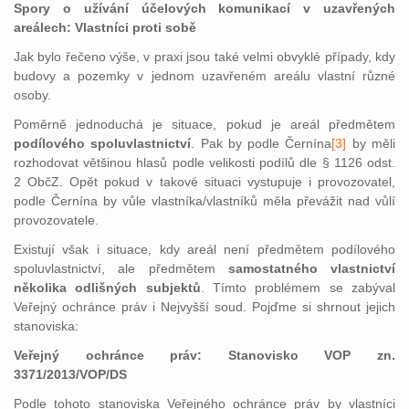
Spory o užívání účelových komunikací v uzavřených
areálech: Vlastníci proti sobě
Jak bylo řečeno výše, v praxi jsou také velmi obvyklé případy, kdy
budovy a pozemky v jednom uzavřeném areálu vlastní různé
osoby.
Poměrně jednoduchá je situace, pokud je areál předmětem
podílového spoluvlastnictví
. Pak by podle Černína
[3]
by měli
rozhodovat většinou hlasů podle velikosti podílů dle § 1126 odst.
2 ObčZ. Opět pokud v takové situaci vystupuje i provozovatel,
podle Černína by vůle vlastníka/vlastníků měla převážit nad vůlí
provozovatele.
Existují však i situace, kdy areál není předmětem podílového
spoluvlastnictví, ale předmětem
samostatného vlastnictví
několika odlišných subjektů
. Tímto problémem se zabýval
Veřejný ochránce práv i Nejvyšší soud. Pojďme si shrnout jejich
stanoviska:
Veřejný ochránce práv: Stanovisko VOP zn.
3371/2013/VOP/DS
Podle tohoto stanoviska Veřejného ochránce práv by vlastníci