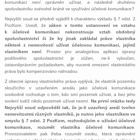
komunikaci není oprávněn užívat, a následně druhému
spoluvlastníku svévolně bránit ve využívání účelové komunikace?
Nejvyšší soud se předně vyjádřil k charakteru výkladu § 7 odst. 2
PozKom. Uvedl, že
zákon v tomto ustanovení ve vztahu
k účelové komunikaci nekonstruuje vztah obdobný
spoluvlastnictví či že by jinak zakládal právo vlastníka
některé z nemovitostí užívat účelovou komunikaci, jejímž
vlastníkem není
. Prostor pro analogickou aplikaci úpravy
podílového spoluvlastnictví je zúžen, ne-li vyloučen,
ústavněprávním požadavkem, aby nucené omezení vlastnického
práva bylo kompenzováno náhradou.
Z obecné úpravy vlastnického práva vyplývá, že vlastník pozemku
sloužícího v uzavřeném areálu jako účelová komunikace
svobodně rozhoduje o tom, kdo smí pozemek užívat, a bez jeho
svolení tudíž nikdo pozemek užívat nesmí.
Na první otázku tedy
Nejvyšší soud odpověděl tak, že je-li
uzavřený areál tvořen
nemovitostmi různých vlastníků, je nutno jeho vlastníkem ve
smyslu § 7 odst. 2 PozKom, rozhodujícím o užívání účelové
komunikace, rozumět vlastníka účelové komunikace
.
Provozovatelem pak třeba rozumět osobu, která oprávnění