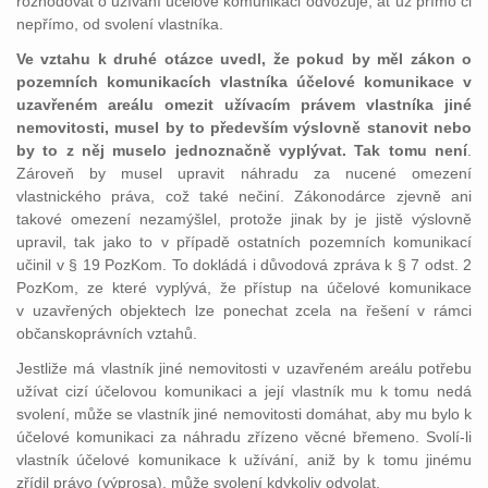
rozhodovat o užívání účelové komunikaci odvozuje, ať už přímo či
nepřímo, od svolení vlastníka.
Ve vztahu k druhé otázce uvedl, že pokud by měl zákon o
pozemních komunikacích vlastníka účelové komunikace v
uzavřeném areálu omezit užívacím právem vlastníka jiné
nemovitosti, musel by to především výslovně stanovit nebo
by to z něj muselo jednoznačně vyplývat. Tak tomu není
.
Zároveň by musel upravit náhradu za nucené omezení
vlastnického práva, což také nečiní. Zákonodárce zjevně ani
takové omezení nezamýšlel, protože jinak by je jistě výslovně
upravil, tak jako to v případě ostatních pozemních komunikací
učinil v § 19 PozKom. To dokládá i důvodová zpráva k § 7 odst. 2
PozKom, ze které vyplývá, že přístup na účelové komunikace
v uzavřených objektech lze ponechat zcela na řešení v rámci
občanskoprávních vztahů.
Jestliže má vlastník jiné nemovitosti v uzavřeném areálu potřebu
užívat cizí účelovou komunikaci a její vlastník mu k tomu nedá
svolení, může se vlastník jiné nemovitosti domáhat, aby mu bylo k
účelové komunikaci za náhradu zřízeno věcné břemeno. Svolí-li
vlastník účelové komunikace k užívání, aniž by k tomu jinému
zřídil právo (výprosa), může svolení kdykoliv odvolat.