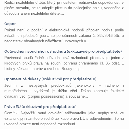
Rodiči nezletilého dítěte, který je nositelem rodičovské odpovědnosti v
plném rozsahu, nelze odepřít přístup do policejního spisu, vedeného z
důvodu zranění nezletilého dítěte,...
Odpor
Pokud není k podání v elektronické podobě připojen podpis podle
zvláštních předpisů, jedná se po účinnosti zákona č. 298/2016 Sb. o
nedostatek obsahových náležitostí upravených v...
Odůvodnění soudního rozhodnutí (exkluzivně pro předplatitele)
Povinnost soudů řádně odůvodnit svá rozhodnutí představuje jeden z
klíčových prvků práva na soudní ochranu chráněného čl. 36 odst. 1
Listiny základních práv a svobod. Soudy mají...
Opomenuté důkazy (exkluzivně pro předplatitele)
Jedním z nezbytných předpokladů jakéhokoliv – řádného i
mimořádného – vydržení je držba věci. Držba zahrnuje faktické
ovládání věci (corpus possessionis) a současně...
Právo EU (exkluzivně pro předplatitele)
Odmítl-li Nejvyšší soud dovolání stěžovatelky jako nepřípustné ve
vztahu k její námitce ohledně aplikace práva EU s odůvodněním, že na
uvedené otázce není napadené rozhodnutí...