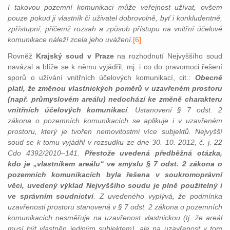
I takovou pozemní komunikaci může veřejnost užívat, ovšem
pouze pokud ji vlastník či uživatel dobrovolně, byť i konkludentně,
zpřístupní, přičemž rozsah a způsob přístupu na vnitřní účelové
komunikace náleží zcela jeho uvážení.
[
6]
Rovněž
Krajský soud v Praze
na rozhodnutí Nejvyššího soud
navázal a blíže se k němu vyjádřil, mj. i co do pravomoci řešení
sporů o užívání vnitřních účelových komunikací, cit.:
Obecně
platí, že změnou vlastnických poměrů v uzavřeném prostoru
(např. průmyslovém areálu) nedochází ke změně charakteru
vnitřních účelových komunikací
. Ustanovení § 7 odst. 2
zákona o pozemních komunikacích se aplikuje i v uzavřeném
prostoru, který je tvořen nemovitostmi více subjektů. Nejvyšší
soud se k tomu vyjádřil v rozsudku ze dne 30. 10. 2012, č. j. 22
Cdo 4392/2010–141.
Přestože uvedená předběžná otázka,
kdo je „vlastníkem areálu“ ve smyslu § 7 odst. 2 zákona o
pozemních komunikacích byla řešena v soukromoprávní
věci, uvedený výklad Nejvyššího soudu je plně použitelný i
ve správním soudnictví
. Z uvedeného vyplývá, že podmínka
uzavřenosti prostoru stanovená v § 7 odst. 2 zákona o pozemních
komunikacích nesměřuje na uzavřenost vlastnickou (tj. že areál
musí být vlastněn jediným subjektem), ale na uzavřenost v tom