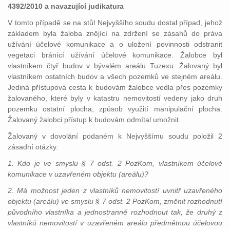
4392/2010 a navazující judikatura
V tomto případě se na stůl Nejvyššího soudu dostal případ, jehož
základem byla žaloba znějící na zdržení se zásahů do práva
užívání účelové komunikace a o uložení povinnosti odstranit
vegetaci bránící užívání účelové komunikace. Žalobce byl
vlastníkem čtyř budov v bývalém areálu Tuzexu. Žalovaný byl
vlastníkem ostatních budov a všech pozemků ve stejném areálu.
Jediná přístupová cesta k budovám žalobce vedla přes pozemky
žalovaného, které byly v katastru nemovitostí vedeny jako druh
pozemku ostatní plocha, způsob využití manipulační plocha.
Žalovaný žalobci přístup k budovám odmítal umožnit.
Žalovaný v dovolání podaném k Nejvyššímu soudu položil 2
zásadní otázky:
1. Kdo je ve smyslu § 7 odst. 2 PozKom, vlastníkem účelové
komunikace v uzavřeném objektu (areálu)?
2. Má možnost jeden z vlastníků nemovitostí uvnitř uzavřeného
objektu (areálu) ve smyslu § 7 odst. 2 PozKom, změnit rozhodnutí
původního vlastníka a jednostranně rozhodnout tak, že druhý z
vlastníků nemovitostí v uzavřeném areálu předmětnou účelovou