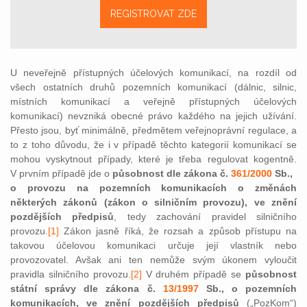
REGISTROVAT ZDE
U neveřejně přístupných účelových komunikací, na rozdíl od
všech ostatních druhů pozemních komunikací (dálnic, silnic,
místních komunikací a veřejně přístupných účelových
komunikací) nevzniká obecné právo každého na jejich užívání.
Přesto jsou, byť minimálně, předmětem veřejnoprávní regulace, a
to z toho důvodu, že i v případě těchto kategorií komunikací se
mohou vyskytnout případy, které je třeba regulovat kogentně.
V prvním případě jde o
působnost dle zákona č.
361/2000
Sb.,
o provozu na pozemních komunikacích o změnách
některých zákonů
(zákon o silničním provozu), ve znění
pozdějších předpisů
, tedy zachování pravidel silničního
provozu
.
[1]
Zákon jasně říká, že rozsah a způsob přístupu na
takovou účelovou komunikaci určuje její vlastník nebo
provozovatel. Avšak ani ten nemůže svým úkonem vyloučit
pravidla silničního provozu.
[2]
V
druhém případě se
působnost
státní správy dle zákona č.
13/1997
Sb., o pozemních
komunikacích, ve znění pozdějších předpisů
(„PozKom“)