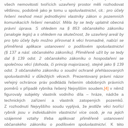
všech nemovitostí tvořících uzavřený prostor měli rozhodovat
většinou, podobně jako je tomu u spoluvlastnictví, cit.:
pro účely
řešení neshod mezi jednotlivými vlastníky zákon o pozemních
komunikacích řešení nenabízí. Měla by se tedy uplatnit obecná
právní úprava. S ohledem na § 853 občanského zákoníku
(analogie legis) a s ohledem na skutečnost, že uzavřený areál by
pro tyto účely bylo možno přirovnat k věci hromadné, nabízí se
přiměřená aplikace ustanovení o podílovém spoluvlastnictví
(§ 137 a násl. občanského zákoníku). Přiměřeně užít by se tedy
dal § 139 odst. 2 občanského zákoníku o hospodaření se
společnou věcí (dohoda, či princip majorizace), stejně jako § 139
odst. 3 občanského zákoníku o soudní ochraně přehlasovaných
spoluvlastníků v důležitých věcech
. Prezentovaný právní názor
veřejný ochránce práv podkládá řešením obdobných právních
poměrů v případě rybníka řešený Nejvyšším soudem,
[4]
v němž
figurovaly subjekty vlastník vodního díla – hráze, nádrže a
technických zařízení a vlastník zatopených pozemků.
Z rozhodnutí Nejvyššího soudu vyplývá, že
jestliže věci tvořící
rybník jsou v individuálním vlastnictví více osob, je na jejich
vzájemné vztahy třeba aplikovat přiměřeně ustanovení
občanského zákoníku o podílovém spoluvlastnictví.
K této