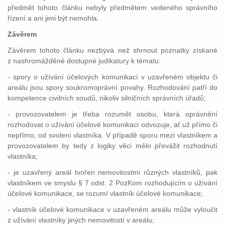
předmět tohoto článku nebyly předmětem vedeného správního
řízení a ani jimi být nemohla.
Závěrem
Závěrem tohoto článku nezbývá než shrnout poznatky získané
z nashromážděné dostupné judikatury k tématu:
- spory o užívání účelových komunikací v uzavřeném objektu či
areálu jsou spory soukromoprávní povahy. Rozhodování patří do
kompetence civilních soudů, nikoliv silničních správních úřadů;
- provozovatelem je třeba rozumět osobu, která oprávnění
rozhodovat o užívání účelové komunikaci odvozuje, ať už přímo či
nepřímo, od svolení vlastníka. V případě sporu mezi vlastníkem a
provozovatelem by tedy z logiky věci mělo převážit rozhodnutí
vlastníka;
- je uzavřený areál tvořen nemovitostmi různých vlastníků, pak
vlastníkem ve smyslu § 7 odst. 2 PozKom rozhodujícím o užívání
účelové komunikace, se rozumí vlastník účelové komunikace;
- vlastník účelové komunikace v uzavřeném areálu může vyloučit
z užívání vlastníky jiných nemovitostí v areálu;