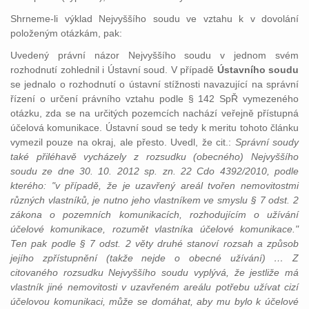
Shrneme-li výklad Nejvyššího soudu ve vztahu k v dovolání
položeným otázkám, pak:
Uvedený právní názor Nejvyššího soudu v jednom svém
rozhodnutí zohlednil i Ústavní soud. V případě
Ústavního soudu
se jednalo o rozhodnutí o ústavní stížnosti navazující na správní
řízení o určení právního vztahu podle § 142 SpŘ vymezeného
otázku, zda se na určitých pozemcích nachází veřejně přístupná
účelová komunikace. Ústavní soud se tedy k meritu tohoto článku
vymezil pouze na okraj, ale přesto. Uvedl, že cit.:
Správní soudy
také přiléhavě vycházely z rozsudku (obecného) Nejvyššího
soudu ze dne 30. 10. 2012 sp. zn. 22 Cdo 4392/2010, podle
kterého: "v případě, že je uzavřený areál tvořen nemovitostmi
různých vlastníků, je nutno jeho vlastníkem ve smyslu § 7 odst. 2
zákona o pozemních komunikacích, rozhodujícím o užívání
účelové komunikace, rozumět vlastníka účelové komunikace."
Ten pak podle § 7 odst. 2 věty druhé stanoví rozsah a způsob
jejího zpřístupnění (takže nejde o obecné užívání) … Z
citovaného rozsudku Nejvyššího soudu vyplývá, že jestliže má
vlastník jiné nemovitosti v uzavřeném areálu potřebu užívat cizí
účelovou komunikaci, může se domáhat, aby mu bylo k účelové