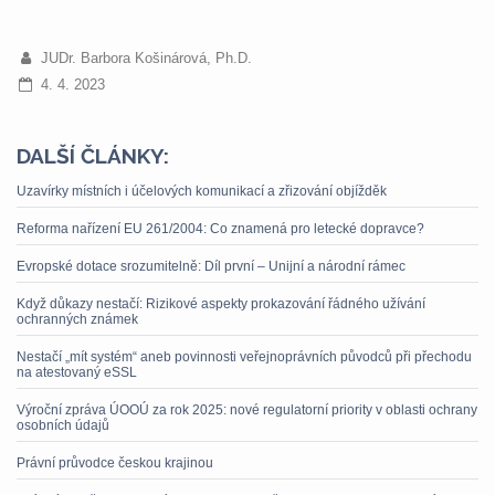
JUDr. Barbora Košinárová, Ph.D.
4. 4. 2023
DALŠÍ ČLÁNKY:
Uzavírky místních i účelových komunikací a zřizování objížděk
Reforma nařízení EU 261/2004: Co znamená pro letecké dopravce?
Evropské dotace srozumitelně: Díl první – Unijní a národní rámec
Když důkazy nestačí: Rizikové aspekty prokazování řádného užívání
ochranných známek
Nestačí „mít systém“ aneb povinnosti veřejnoprávních původců při přechodu
na atestovaný eSSL
Výroční zpráva ÚOOÚ za rok 2025: nové regulatorní priority v oblasti ochrany
osobních údajů
Právní průvodce českou krajinou