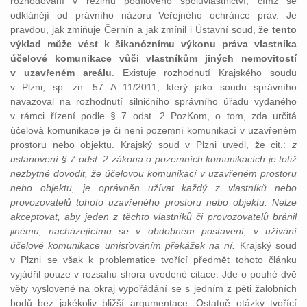
rozhodování v režimu podílového spoluvlastnictví, čímž se
odklánějí od právního názoru Veřejného ochránce práv. Je
pravdou, jak zmiňuje Černín a jak zmínil i Ústavní soud, že
tento
výklad může vést k šikanóznímu výkonu práva vlastníka
účelové komunikace vůči vlastníkům jiných nemovitostí
v uzavřeném areálu
. Existuje rozhodnutí Krajského soudu
v Plzni, sp. zn. 57 A 11/2011, který jako soudu správního
navazoval na rozhodnutí silničního správního úřadu vydaného
v rámci řízení podle § 7 odst. 2 PozKom, o tom, zda určitá
účelová komunikace je či není pozemní komunikací v uzavřeném
prostoru nebo objektu. Krajský soud v Plzni uvedl, že cit.:
z
ustanovení § 7 odst. 2 zákona o pozemních komunikacích je totiž
nezbytné dovodit, že účelovou komunikací v uzavřeném prostoru
nebo objektu, je oprávněn užívat každý z vlastníků nebo
provozovatelů tohoto uzavřeného prostoru nebo objektu. Nelze
akceptovat, aby jeden z těchto vlastníků či provozovatelů bránil
jinému, nacházejícímu se v obdobném postavení, v užívání
účelové komunikace umisťováním překážek na ní.
Krajský soud
v Plzni se však k problematice tvořící předmět tohoto článku
vyjádřil pouze v rozsahu shora uvedené citace. Jde o pouhé dvě
věty vyslovené na okraj vypořádání se s jedním z pěti žalobních
bodů bez jakékoliv bližší argumentace. Ostatně otázky tvořící