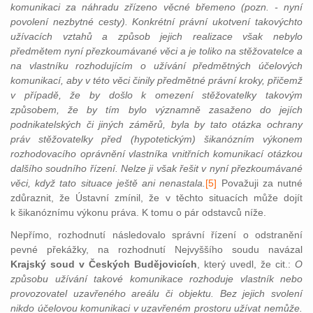
komunikaci za náhradu zřízeno věcné břemeno (pozn. - nyní
povolení nezbytné cesty). Konkrétní právní ukotvení takovýchto
užívacích vztahů a způsob jejich realizace však nebylo
předmětem nyní přezkoumávané věci a je toliko na stěžovatelce a
na vlastníku rozhodujícím o užívání předmětných účelových
komunikací, aby v této věci činily předmětné právní kroky, přičemž
v případě, že by došlo k omezení stěžovatelky takovým
způsobem, že by tím bylo významně zasaženo do jejích
podnikatelských či jiných záměrů, byla by tato otázka ochrany
práv stěžovatelky před (hypotetickým) šikanózním výkonem
rozhodovacího oprávnění vlastníka vnitřních komunikací otázkou
dalšího soudního řízení. Nelze ji však řešit v nyní přezkoumávané
věci, když tato situace ještě ani nenastala.
[5]
Považuji za nutné
zdůraznit, že Ústavní zmínil, že v těchto situacích může dojít
k šikanóznímu výkonu práva. K tomu o pár odstavců níže.
Nepřímo, rozhodnutí následovalo správní řízení o odstranění
pevné překážky, na rozhodnutí Nejvyššího soudu navázal
Krajský soud v Českých Budějovicích
, který uvedl, že cit.:
O
způsobu užívání takové komunikace rozhoduje vlastník nebo
provozovatel uzavřeného areálu či objektu. Bez jejich svolení
nikdo účelovou komunikaci v uzavřeném prostoru užívat nemůže.