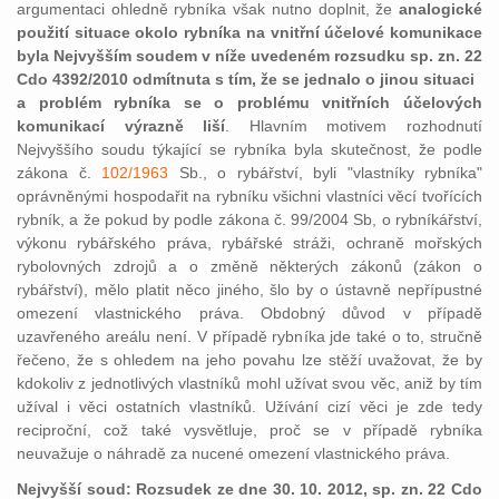
argumentaci ohledně rybníka však nutno doplnit, že
analogické
použití situace okolo rybníka na vnitřní účelové komunikace
byla Nejvyšším soudem v níže uvedeném rozsudku sp. zn. 22
Cdo 4392/2010 odmítnuta s tím, že se jednalo o jinou situaci
a problém rybníka se o problému vnitřních účelových
komunikací výrazně liší
. Hlavním motivem rozhodnutí
Nejvyššího soudu týkající se rybníka byla skutečnost, že podle
zákona č.
102/1963
Sb., o rybářství, byli "vlastníky rybníka"
oprávněnými hospodařit na rybníku všichni vlastníci věcí tvořících
rybník, a že pokud by podle zákona č. 99/2004 Sb, o rybníkářství,
výkonu rybářského práva, rybářské stráži, ochraně mořských
rybolovných zdrojů a o změně některých zákonů (zákon o
rybářství), mělo platit něco jiného, šlo by o ústavně nepřípustné
omezení vlastnického práva. Obdobný důvod v případě
uzavřeného areálu není. V případě rybníka jde také o to, stručně
řečeno, že s ohledem na jeho povahu lze stěží uvažovat, že by
kdokoliv z jednotlivých vlastníků mohl užívat svou věc, aniž by tím
užíval i věci ostatních vlastníků. Užívání cizí věci je zde tedy
reciproční, což také vysvětluje, proč se v případě rybníka
neuvažuje o náhradě za nucené omezení vlastnického práva.
Nejvyšší soud: Rozsudek ze dne 30. 10. 2012, sp. zn. 22 Cdo