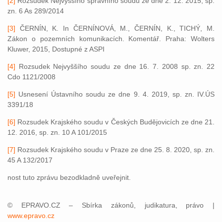
[2]
Rozsudek Nejvyššího správního soudu ze dne 2. 12. 2015, sp.
zn. 6 As 289/2014
[3]
ČERNÍN, K. In ČERNÍNOVÁ, M., ČERNÍN, K., TICHÝ, M.
Zákon o pozemních komunikacích. Komentář. Praha: Wolters
Kluwer, 2015, Dostupné z ASPI
[4]
Rozsudek Nejvyššího soudu ze dne 16. 7. 2008 sp. zn. 22
Cdo 1121/2008
[5]
Usnesení Ústavního soudu ze dne 9. 4. 2019, sp. zn. IV.ÚS
3391/18
[6]
Rozsudek Krajského soudu v Českých Budějovicích ze dne 21.
12. 2016, sp. zn. 10 A 101/2015
[7]
Rozsudek Krajského soudu v Praze ze dne 25. 8. 2020, sp. zn.
45 A 132/2017
nost tuto zprávu bezodkladně uveřejnit.
© EPRAVO.CZ – Sbírka zákonů, judikatura, právo |
www.epravo.cz