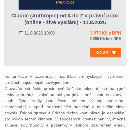
Claude (Anthropic) od A do Z v právní praxi
(online - živé vysílání) - 11.8.2026
11.8.2026 13:00
3 975 Kč s DPH
3 285 Kč bez DPH
KOUPIT
Komunikace v uzavřených například průmyslových, výrobních
areálech nejsou nijak bezvýjimečné.
O uzavřenosti těchto prostor svědčí často oplocení, ostraha a jiné
prvky zabraňující volnému pohybu jiných než zainteresovaných
osob. Tyto areály jsou často místem výkonu podnikání,
zaměstnání a apod. nejrůznějších subjektů v nejširším slova
smyslu. Řádná správa a údržba těchto komunikací je esenciální
pro výkon těchto činností. V současnosti rovněž není výjimečná
situace, kdy budovy a pozemky v jednom uzavřeném areálu