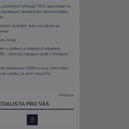
c prázdných holdingů? NSS upozorňuje na
y osvobození dividend bez ekonomického
du
oužení zkušební doby ze zákona po
novele
ada škody
ení o obalech a obalových odpadech
) – nová éra regulace obalů v Evropské
dní pokuta pro TEMU a nový celní režim
evné zásilky ze zemí mimo EU