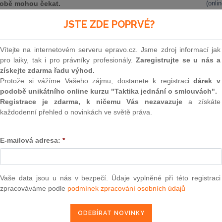
době mohou čekat.
(onli
2
JSTE ZDE POPRVÉ?
jpřívětivějších investičních prostředí na
světě,
[1]
a přímé
Prakt
í sílu ekonomického rozvoje. Hodnota přímých zahraničních
smluv
ci roku 2023 dosáhla 4 971,2 miliard Kč, přičemž příliv
Vítejte na internetovém serveru epravo.cz. Jsme zdroj informací jak
projevuje v odvětvích finančních a pojišťovacích činností,
0
pro laiky, tak i pro právníky profesionály.
Zaregistrujte se u nás a
tí.
[2]
Prakt
získejte zdarma řadu výhod.
judik
Protože si vážíme Vašeho zájmu, dostanete k registraci
dárek v
podobě unikátního online kurzu "Taktika jednání o smlouvách".
ONL
Registrace je zdarma, k ničemu Vás nezavazuje
a získáte
epravo.cz?
každodenní přehled o novinkách ve světě práva.
Vnos
a jako dárek Vám zašleme aktuální online kurz na využití
valor
soud
E-mailová adresa:
*
Výpo
neom
REGISTROVAT ZDE
Nová 
Vaše data jsou u nás v bezpečí. Údaje vyplněné při této registraci
zpracováváme podle
podmínek zpracování osobních údajů
Změn
energ
na v posledním desetiletí rostou obavy ze zneužití přímých
politického vlivu. Právě tyto obavy před pěti lety evropské
Čern
ího rámce pro prověřování zahraničních investic a ochranu