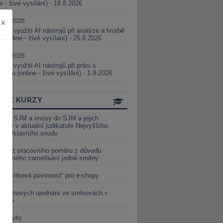
ne - živé vysílání) - 18.8.2026
5.08.2026
x
ické využití AI nástrojů při analýze a tvorbě
 (online - živé vysílání) - 25.8.2026
1.09.2026
ické využití AI nástrojů při práci s
aturou (online - živé vysílání) - 1.9.2026
INE KURZY
y ze SJM a vnosy do SJM a jejich
izace v aktuální judikatuře Nejvyššího
u a Ústavního soudu
věď z pracovního poměru z důvodu
luveného zameškání jedné směny
„tlačítková povinnost“ pro e-shopy
a cenových ujednání ve smlouvách v
etice
é stavby