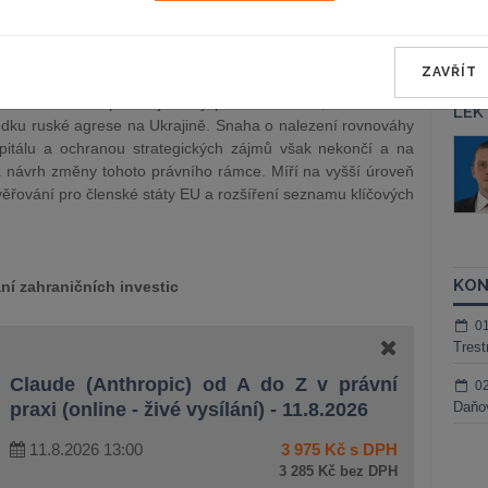
notlivých členských států, který je zakotven v
Nařízení (EU)
c pro prověřování přímých zahraničních investic do
ZAVŘÍT
ičních investic prošel již brzy po svém zrodu, a to během
LEK
ku ruské agrese na Ukrajině. Snaha o nalezení rovnováhy
áš Sokol
JUDr. Martin Maisner, Ph.D.,
pitálu a ochranou strategických zájmů však nekončí a na
MCIArb
á návrh změny tohoto právního rámce. Míří na vyšší úroveň
ktora
věřování pro členské státy EU a rozšíření seznamu klíčových
Kurzy lektora
KON
ní zahraničních investic
0
Trest
Claude (Anthropic) od A do Z v právní
0
praxi (online - živé vysílání) - 11.8.2026
Daňov
11.8.2026 13:00
3 975 Kč s DPH
3 285 Kč bez DPH