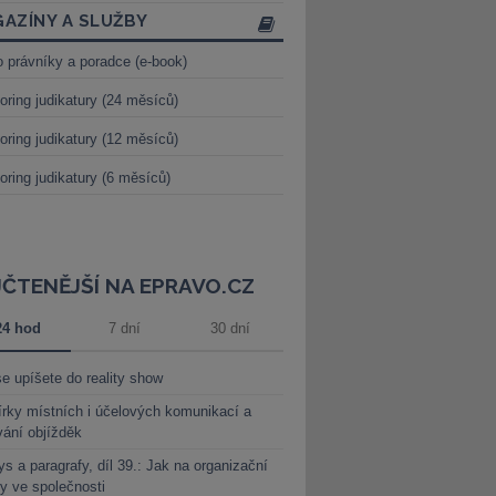
AZÍNY A SLUŽBY
o právníky a poradce (e-book)
oring judikatury (24 měsíců)
oring judikatury (12 měsíců)
oring judikatury (6 měsíců)
JČTENĚJŠÍ NA EPRAVO.CZ
24 hod
7 dní
30 dní
e upíšete do reality show
rky místních i účelových komunikací a
vání objížděk
s a paragrafy, díl 39.: Jak na organizační
y ve společnosti