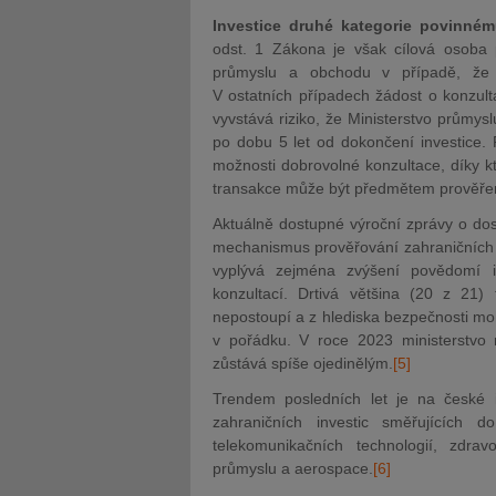
Investice druhé kategorie povinné
odst. 1 Zákona je však cílová osoba 
průmyslu a obchodu v případě, že s
V ostatních případech žádost o konzult
vyvstává riziko, že Ministerstvo průmys
po dobu 5 let od dokončení investice. P
možnosti dobrovolné konzultace, díky kt
transakce může být předmětem prověře
Aktuálně dostupné výroční zprávy o do
mechanismus prověřování zahraničních in
vyplývá zejména zvýšení povědomí i
konzultací. Drtivá většina (20 z 21)
nepostoupí a z hlediska bezpečnosti mohou
v pořádku. V roce 2023 ministerstvo n
zůstává spíše ojedinělý
m.
[5]
Trendem posledních let je na české 
zahraničních investic směřujících d
telekomunikačních technologií, zdravo
průmyslu a aerospace.
[6]