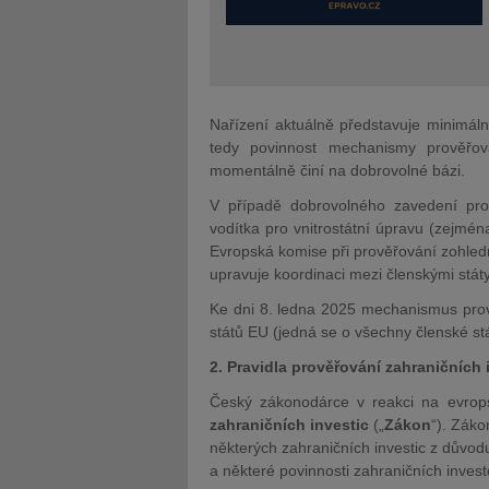
Nařízení aktuálně představuje minimál
tedy povinnost mechanismy prověřová
momentálně činí na dobrovolné bázi.
V případě dobrovolného zavedení pro
vodítka pro vnitrostátní úpravu (zejmén
Evropská komise při prověřování zohled
upravuje koordinaci mezi členskými státy
Ke dni 8. ledna 2025 mechanismus prov
států EU (jedná se o všechny členské s
2. Pravidla prověřování zahraničních 
Český zákonodárce v reakci na evrop
zahraničních investic
(„
Zákon
“). Záko
některých zahraničních investic z důvo
a některé povinnosti zahraničních invest