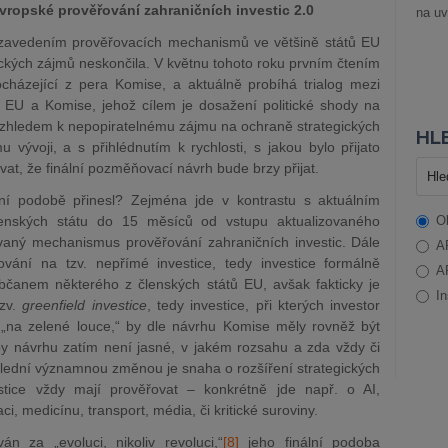
vropské prověřování zahraničních investic 2.0
na uv
 zavedením prověřovacích mechanismů ve většině států EU
ckých zájmů neskončila. V květnu tohoto roku prvním čtením
házející z pera Komise, a aktuálně probíhá trialog mezi
EU a Komise, jehož cílem je dosažení politické shody na
Vzhledem k nepopiratelnému zájmu na ochraně strategických
HLE
vývoji, a s přihlédnutím k rychlosti, s jakou bylo přijato
at, že finální pozměňovací návrh bude brzy přijat.
ní podobě přinesl? Zejména jde v kontrastu s aktuálním
enských státu do 15 měsíců od vstupu aktualizovaného
O
ovaný mechanismus prověřování zahraničních investic. Dále
A
ování na t
zv. nepřímé investice, tedy investice formálně
A
bčanem některého z členských států EU, avšak fakticky je
In
v.
greenfield investice
, tedy investice, při kterých investor
u „na zelené louce,“ by dle návrhu Komise měly rovněž být
 návrhu zatím není jasné, v jakém rozsahu a zda vždy či
lední významnou změnou je snaha o rozšíření strategických
estice vždy mají prověřovat – konkrétně jde např. o AI,
ci, medicínu, transport, média, či kritické suroviny.
án za „evoluci, nikoliv rev
oluci,“
[8]
jeho finální podoba