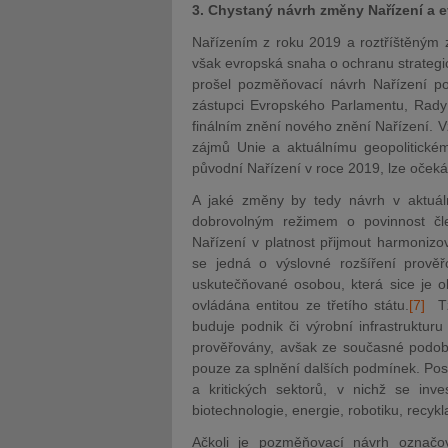
3. Chystaný návrh změny Nařízení a e
Nařízením z roku 2019 a roztříštěným
však evropská snaha o ochranu strategi
prošel pozměňovací návrh Nařízení poc
zástupci Evropského Parlamentu, Rady 
finálním znění nového znění Nařízení. 
zájmů Unie a aktuálnímu geopolitickému 
původní Nařízení v roce 2019, lze očekáv
A jaké změny by tedy návrh v aktuál
dobrovolným režimem o povinnost čl
Nařízení v platnost přijmout harmoniz
se jedná o výslovné rozšíření prověř
uskutečňované osobou, která sice je o
ovládána entitou ze třetího státu.
[7]
Tz
buduje podnik či výrobní infrastruktur
prověřovány, avšak ze současné podoby
pouze za splnění dalších podmínek. Pos
a kritických sektorů, v nichž se inv
biotechnologie, energie, robotiku, recykla
Ačkoli je pozměňovací návrh označov