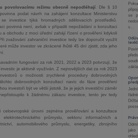
Poku
mu povolovacímu režimu obecně nepodléhají
. Dle § 10
připo
povinna podat návrh na zahájení konzultace Ministerstvu
se p
e investice týká hromadných sdělovacích prostředků.
nedo
aci povinná není, avšak v případě nepožádání o konzultaci
v...
lu a obchodu z moci úřední zahájí řízení o prověření kdykoli
Odův
ři zvažování zahraniční investice tedy lze doporučit využít
(exk
eré může investor ve zkrácené lhůtě 45 dní zjistit, zda jeho
Povin
ní.
před
soudn
savadním fungování za rok 2021, 2022 a 2023 potvrzují, že
zákla
vestic je aktivně využíván. Z nejnovějších dat za rok 2023
nvestorů o možnosti zrychlené procedury dobrovolných
Opom
 těchto dobrovolných konzultací navíc do fáze prověření
před
 investoři být ve větší jistotě, že je jejich investiční záměr
Jední
epřistoupilo k žádnému zákazu investice, tento jev tedy
řádné
Držba
posse
i celoevropské úrovni zejména prověřování a konzultace
o elektrotechnického průmyslu, sektoru informačních a
Práv
tnictví, automobilového průmyslu, energetiky, zbrojního
Odmít
jako
ohle