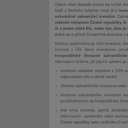
Zákon však dopadá pouze na určité inve
řadě z hlediska subjektu musí jít o
inve
uskutečnit zahraniční investor.
Zahran
státním občanem České republiky či 
či v jiném státě EU, nebo ten, kdo 
jedná se o přímé či nepřímé investice s
Druhou podmínkou je účel investice, k
činnosti v ČR, která investorovi um
hospodářské činnosti zahraničním
alternativní kritéria, při jejichž splnění 
možnost nakládat nejméně s 10% pod
odpovídající vliv v cílové osobě;
členství zahraničního investora nebo
možnost zahraničního investora nakl
prostřednictvím se hospodářská činn
jiná míra kontroly, jejímž důsledk
informacím, systémům nebo technolo
České republiky nebo vnitřního či ve