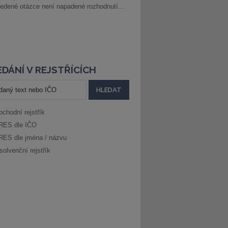
edené otázce není napadené rozhodnutí...
DÁNÍ V REJSTŘÍCÍCH
bchodní rejstřík
RES dle IČO
RES dle jména / názvu
solvenční rejstřík