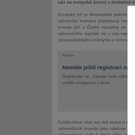
nás na evropské úrovni v dohledné 
Evropský trh je dlouhodobě jedním z ne
zahraniční investice představují hnac
investic jen v České republice ke kon
zahraničního kapitálu se u nás nejvíce 
zpracovatelského průmyslu a nemovitos
Reklama
Nemáte ještě registraci na 
Registrujte se, získejte řadu výhod 
umělé inteligence v praxi.
Každá mince však má dvě strany a zejmé
zahraničních investic jako nástroje geo
zákonodárce vedly k přijetí vůbec prvn