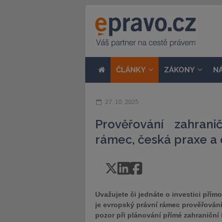
ČLÁNKY
ZÁKONY
N
27. 10. 2025
Prověřování zahrani
rámec, česká praxe a
Uvažujete či jednáte o investici přím
je evropský právní rámec prověřování 
pozor při plánování přímé zahraniční