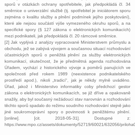
sporů v otázkách ochrany spotřebitele, jak předpokládá čl. 34
směrnice o univerzální službě (tj. spotřebitel je iniciátorem sporu
zejména o kvalitu služby a plnění podmínek jejího poskytování),
které ale nejsou součástí výše vymezeného okruhu sporů, a na
specifické spory (§ 127 zákona o elektronických komunikacích)
mezi podnikateli, jak předpokládá čl. 20 rámcové směrnice.
[2] Jak vyplývá z analýzy vypracované Ministerstvem průmyslu a
obchodu, jež se zabývá vývojem a současnou situací rozhodování
účastnických sporů o peněžitá plnění za služby elektronických
komunikací, skutečnost, že je předmětná agenda rozhodována
Úřadem, vychází z historického vývoje a poměrů panujících ve
společnosti před rokem 1989 (neexistence podnikatelského
prostředí apod.), nikoli „tradicí“, jak je někdy mylně uváděno.
Úřad, jakož i Ministerstvo informatiky coby předchozí gestor
zákona o elektronických komunikacích, se již dříve a opakovaně
snažily, aby byl současný nežádoucí stav narovnán a rozhodování
těchto sporů spadalo do režimu soudního rozhodování stejně jako
jiné soukromoprávní spory o povinnosti k peněžitému plnění.
[online]. [cit. 2018-05-31]. Dostupné z:
https://www.mpo.cz/assets/dokumenty/52719/60021/632056/priloha