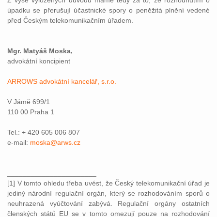
Z výše vyložených důvodů máme tedy za to, že rozhodnutím o
úpadku se přerušují účastnické spory o peněžitá plnění vedené
před Českým telekomunikačním úřadem.
Mgr. Matyáš Moska,
advokátní koncipient
ARROWS advokátní kancelář, s.r.o.
V Jámě 699/1
110 00 Praha 1
Tel.: + 420 605 006 807
e-mail:
moska@arws.cz
_______________________
[1] V tomto ohledu třeba uvést, že Český telekomunikační úřad je
jediný národní regulační orgán, který se rozhodováním sporů o
neuhrazená vyúčtování zabývá. Regulační orgány ostatních
členských států EU se v tomto omezují pouze na rozhodování