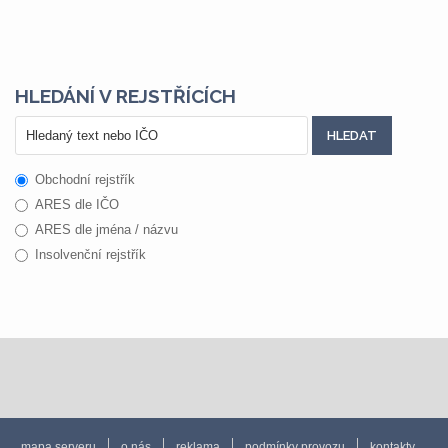
HLEDÁNÍ V REJSTŘÍCÍCH
Obchodní rejstřík
ARES dle IČO
ARES dle jména / názvu
Insolvenční rejstřík
mapa serveru
o nás
reklama
podmínky provozu
kontakty