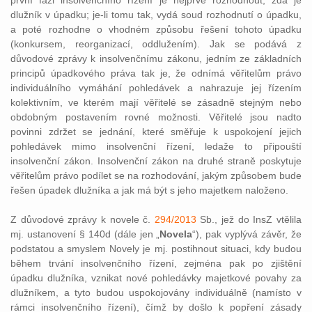
první fázi insolvenčního řízení je nejprve rozhodnout, zda je
dlužník v úpadku; je-li tomu tak, vydá soud rozhodnutí o úpadku,
a poté rozhodne o vhodném způsobu řešení tohoto úpadku
(konkursem, reorganizací, oddlužením). Jak se podává z
důvodové zprávy k insolvenčnímu zákonu, jedním ze základních
principů úpadkového práva tak je, že odnímá věřitelům právo
individuálního vymáhání pohledávek a nahrazuje jej řízením
kolektivním, ve kterém mají věřitelé se zásadně stejným nebo
obdobným postavením rovné možnosti. Věřitelé jsou nadto
povinni zdržet se jednání, které směřuje k uspokojení jejich
pohledávek mimo insolvenční řízení, ledaže to připouští
insolvenční zákon. Insolvenční zákon na druhé straně poskytuje
věřitelům právo podílet se na rozhodování, jakým způsobem bude
řešen úpadek dlužníka a jak má být s jeho majetkem naloženo.
Z důvodové zprávy k novele č.
294/2013
Sb., jež do InsZ vtělila
mj. ustanovení § 140d (dále jen „
Novela
“), pak vyplývá závěr, že
podstatou a smyslem Novely je mj. postihnout situaci, kdy budou
během trvání insolvenčního řízení, zejména pak po zjištění
úpadku dlužníka, vznikat nové pohledávky majetkové povahy za
dlužníkem, a tyto budou uspokojovány individuálně (namísto v
rámci insolvenčního řízení), čímž by došlo k popření zásady