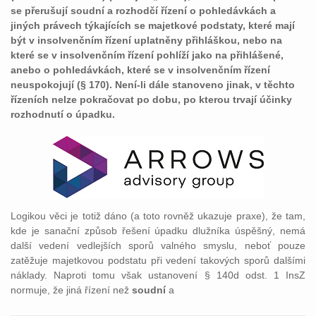
se přerušují soudní a rozhodčí řízení o pohledávkách a
jiných právech týkajících se majetkové podstaty, které mají
být v insolvenčním řízení uplatněny přihláškou, nebo na
které se v insolvenčním řízení pohlíží jako na přihlášené,
anebo o pohledávkách, které se v insolvenčním řízení
neuspokojují (§ 170). Není-li dále stanoveno jinak, v těchto
řízeních nelze pokračovat po dobu, po kterou trvají účinky
rozhodnutí o úpadku.
Logikou věci je totiž dáno (a toto rovněž ukazuje praxe), že tam,
kde je sanační způsob řešení úpadku dlužníka úspěšný, nemá
další vedení vedlejších sporů valného smyslu, neboť pouze
zatěžuje majetkovou podstatu při vedení takových sporů dalšími
náklady. Naproti tomu však ustanovení § 140d odst. 1 InsZ
normuje, že jiná řízení než
soudní
a