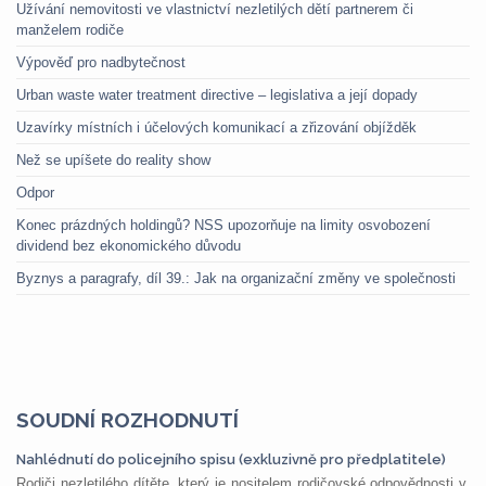
Užívání nemovitosti ve vlastnictví nezletilých dětí partnerem či
manželem rodiče
Výpověď pro nadbytečnost
Urban waste water treatment directive – legislativa a její dopady
Uzavírky místních i účelových komunikací a zřizování objížděk
Než se upíšete do reality show
Odpor
Konec prázdných holdingů? NSS upozorňuje na limity osvobození
dividend bez ekonomického důvodu
Byznys a paragrafy, díl 39.: Jak na organizační změny ve společnosti
SOUDNÍ ROZHODNUTÍ
Nahlédnutí do policejního spisu (exkluzivně pro předplatitele)
Rodiči nezletilého dítěte, který je nositelem rodičovské odpovědnosti v