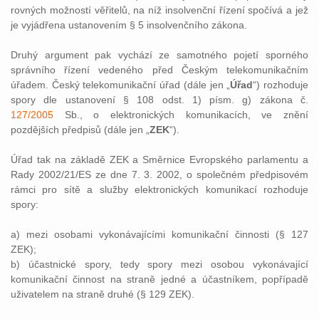
rovných možností věřitelů, na níž insolvenční řízení spočívá a jež
je vyjádřena ustanovením § 5 insolvenčního zákona.
Druhý argument pak vychází ze samotného pojetí sporného
správního řízení vedeného před Českým telekomunikačním
úřadem. Český telekomunikační úřad (dále jen „
Úřad
“) rozhoduje
spory dle ustanovení § 108 odst. 1) písm. g) zákona č.
127/2005
Sb., o elektronických komunikacích, ve znění
pozdějších předpisů (dále jen „
ZEK
“).
Úřad tak na základě ZEK a Směrnice Evropského parlamentu a
Rady 2002/21/ES ze dne 7. 3. 2002, o společném předpisovém
rámci pro sítě a služby elektronických komunikací rozhoduje
spory:
a) mezi osobami vykonávajícími komunikační činnosti (§ 127
ZEK);
b) účastnické spory, tedy spory mezi osobou vykonávající
komunikační činnost na straně jedné a účastníkem, popřípadě
uživatelem na straně druhé (§ 129 ZEK).