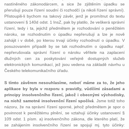
nastíněného zákonodárcem, a sice že zjištěním úpadku se
přerušují pouze řízení soudní či rozhodčí (a nikoli řízení správní).
Přistoupili-li bychom na takový závěr, jenž je promítnut do textu
ustanovení § 140d odst. 1 InsZ, pak by platilo, že veškerá správní
řízení, tedy i ta, jejichž předmětem je rozhodování o peněžitém
nároku, se rozhodnutím o úpadku nepřerušují a lze je nově
zahájit i v době, po kterou trvají účinky rozhodnutí o úpadku. V
posuzovaném případě by se tak rozhodnutím o úpadku např.
nepřerušovala správní řízení o nároku věřitele na zaplacení
dlužných cen za poskytování veřejně dostupných služeb
elektronických komunikací, jež jsou vedena na základě návrhu u
Českého telekomunikačního úřadu.
S tímto závěrem nesouhlasíme, neboť máme za to, že jeho
aplikace by byla v rozporu s pravidly, vůdčími zásadami a
principy insolvenčního řízení, jakož i obecnými východisky,
na nichž samotné insolvenční řízení spočívá
. Jsme totiž toho
názoru, že na správní řízení sporné, jehož předmětem je spor o
povinnost k peněžitému plnění, se vztahují účinky ustanovení §
109 odst. 1 písm. a) insolvenčního zákona, dle kterého platí, že
se zahájením insolvenčního řízení se spojují mj. tyto účinky: