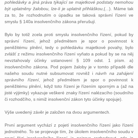
pohledávky a jiná práva týkající se majetkové podstaty nemohou
být uplatněny žalobou, lze-li je uplatnit přihláškou
,(...). Máme tak
za to, že rozhodnutím o úpadku se taková správní řízení ve
smyslu § 140a insolvenčního zákona přerušují.
Bylo by totiž zcela proti smyslu insolvenčního řízení, pokud by
správní řízení, jehož předmětem je spor o povinnost k
peněžitému plnění, tedy o pohledávku majetkové povahy, bylo
zvlášť z režimu insolvenčního řízení vyňato a pokud by se na něj
nevztahovaly účinky ustanovení § 109 odst. 1 písm. a)
insolvenčního zákona. Pod pojem žaloby je v tomto případě dle
našeho soudu nutné subsumovat rovněž i
návrh na zahájení
správního řízení
, jehož předmětem je spor o povinnost k
peněžitému plnění, když toto řízení je řízením sporným a (až na
jisté výjimky) vykazuje veškeré znaky řízení nalézacího (soudního
či rozhodčího, s nimiž insolvenční zákon tyto účinky spojuje).
Výše uvedený závěr je založen na dvou argumentech.
První argument vychází z pojetí insolvenčního řízení jako řízení
jednotného. To se projevuje tím, že úkolem insolvenčního soudu v