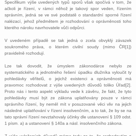
Specifikum výše uvedených typů sporů však spočívá v tom, že
ačkoli je řízení, v rámci něhož je takový spor veden, řízením
správním, jedná se ve své podstatě o standardní sporné řízení
nalézací, jehož předmětem je rozhodování o oprávněnosti toho
kterého nároku navrhovatele vůči odpůrci.
V uvedeném případě se tak jedná o zcela obvyklý závazek
soukromého práva, o kterém civilní soudy (mimo ČR[1])
pravidelně rozhodují.
Lze tak dovodit, že úmyslem zákonodárce nebylo ze
systematického a jednotného řešení úpadku dlužníka vyloučit ty
pohledávky věřitelů, o jejichž existenci a oprávněnosti má
pravomoc rozhodovat z výše uvedených důvodů toliko Úřad[2].
Proto nás i tento aspekt výkladu vede k závěru, že fakt, že tyto
pohledávky musí být ze zákona uplatňovány pouze v rámci
správního řízení, by neměl mít v posuzované věci vliv na jejich
následné uplatňování v řízení insolvenčním, a to tak, že by se na
tato správní řízení nevztahovaly účinky dle ustanovení § 109 odst.
1 písm. a) a ustanovení § 140a a násl. insolvenčního zákona.