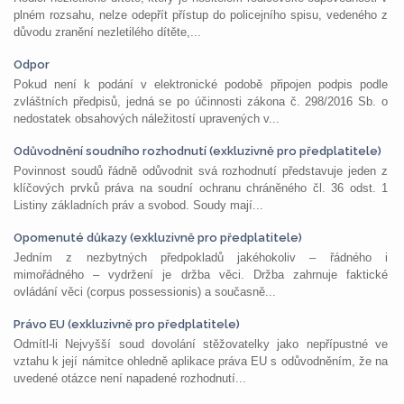
plném rozsahu, nelze odepřít přístup do policejního spisu, vedeného z
důvodu zranění nezletilého dítěte,...
Odpor
Pokud není k podání v elektronické podobě připojen podpis podle
zvláštních předpisů, jedná se po účinnosti zákona č. 298/2016 Sb. o
nedostatek obsahových náležitostí upravených v...
Odůvodnění soudního rozhodnutí (exkluzivně pro předplatitele)
Povinnost soudů řádně odůvodnit svá rozhodnutí představuje jeden z
klíčových prvků práva na soudní ochranu chráněného čl. 36 odst. 1
Listiny základních práv a svobod. Soudy mají...
Opomenuté důkazy (exkluzivně pro předplatitele)
Jedním z nezbytných předpokladů jakéhokoliv – řádného i
mimořádného – vydržení je držba věci. Držba zahrnuje faktické
ovládání věci (corpus possessionis) a současně...
Právo EU (exkluzivně pro předplatitele)
Odmítl-li Nejvyšší soud dovolání stěžovatelky jako nepřípustné ve
vztahu k její námitce ohledně aplikace práva EU s odůvodněním, že na
uvedené otázce není napadené rozhodnutí...