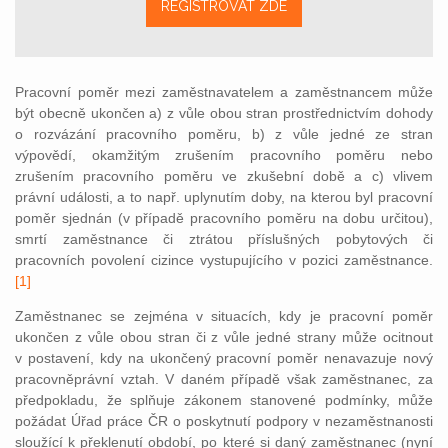
REGISTROVAT ZDE
Pracovní poměr mezi zaměstnavatelem a zaměstnancem může
být obecně ukončen a) z vůle obou stran prostřednictvím dohody
o rozvázání pracovního poměru, b) z vůle jedné ze stran
výpovědí, okamžitým zrušením pracovního poměru nebo
zrušením pracovního poměru ve zkušební době a c) vlivem
právní události, a to např. uplynutím doby, na kterou byl pracovní
p
oměr sjednán (v případě pracovního poměru na dobu určitou),
smrtí zaměstnance či ztrátou příslušných pobytových či
pracovních povolení cizince vystupujícího v pozici zaměstnance.
[1]
Zaměstnanec se zejména v situacích, kdy je pracovní poměr
ukončen z vůle obou stran či z vůle jedné strany může ocitnout
v postavení, kdy na ukončený pracovní poměr nenavazuje nový
pracovněprávní vztah. V daném případě však zaměstnanec, za
předpokladu, že splňuje zákonem stanovené podmínky, může
požádat Úřad práce ČR o poskytnutí podpory v nezaměstnanosti
sloužící k překlenutí období, po které si daný zaměstnanec (nyní