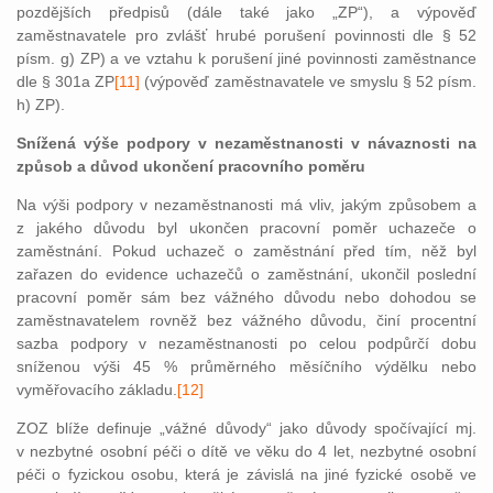
pozdějších předpisů (dále také jako „ZP“), a výpověď
zaměstnavatele pro zvlášť hrubé porušení povinnosti dle § 52
písm. g) ZP) a ve vztahu k porušení jiné povinnosti zaměstnance
dle § 301a ZP
[11]
(výpověď zaměstnavatele ve smyslu § 52 písm.
h) ZP).
Snížená výše podpory v nezaměstnanosti v návaznosti na
způsob a důvod ukončení pracovního poměru
Na výši podpory v nezaměstnanosti má vliv, jakým způsobem a
z jakého důvodu byl ukončen pracovní poměr uchazeče o
zaměstnání. Pokud uchazeč o zaměstnání před tím, něž byl
zařazen do evidence uchazečů o zaměstnání, ukončil poslední
pracovní poměr sám bez vážného důvodu nebo dohodou se
zaměstnavatelem rovněž bez vážného důvodu, činí procentní
sazba podpory v nezaměstnanosti po celou podpůrčí dobu
sníženou výši 45 % průměrného měsíčního výdělku nebo
vyměřovacího zákl
adu.
[12]
ZOZ blíže definuje „vážné důvody“ jako důvody spočívající mj.
v nezbytné osobní péči o dítě ve věku do 4 let, nezbytné osobní
péči o fyzickou osobu, která je závislá na jiné fyzické osobě ve