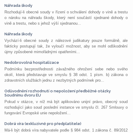
Náhrada škody
Rozhodují-li obecné soudy v řízení o schválení dohody o vině a trestu
o nároku na náhradu škody, který není součástí sjednané dohody o
vině a trestu, nebo s jehož výší sjednanou...
Náhrada škody
Vychází-li obecné soudy z nálezové judikatury pouze formálně, ale
fakticky postupují tak, že vyloučí možnost, aby se mohl odškodnění
újmy způsobené mimořádnými opatřeními...
Nedobrovolná hospitalizace
Podmínku bezprostřednosti závažného ohrožení sebe nebo svého
okolí, která představuje ve smyslu § 38 odst. 1 písm. b) zákona o
zdravotních službách jednu z nezbytných podmínek pro...
Odůvodnění rozhodnutí o nepoložení předběžné otázky
Soudnímu dvoru EU
Pokud v otázce, v níž má být aplikováno unijní právo, obecný soud
rozhodující jako soud poslední instance ve smyslu čl. 267 Smlouvy o
fungování Evropské unie nepoložení...
Dobrá víra (exkluzivně pro předplatitele)
Má-li být dobrá víra nabyvatele podle § 984 odst. 1 zákona č. 89/2012