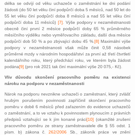
délka se odvíjí od věku uchazeče o zaměstnání ke dni podání
žádosti (do 50 let věku činí podpůrčí doba 5 měsíců, nad 50 let do
55 let věku činí podpůrčí doba 8 měsíců a nad 55 let věku činí
podpůrčí doba 11 měsíců)
[7]
. Výše podpory v nezaměstnanosti
obecně činí první 2 měsíce podpůrčí doby 65 % průměrného
měsíčního výdělku nebo vyměřovacího základu, další dva měsíce
podpůrčí dob 50 % a po zbývající dobu 45 %.
[8]
Maximální výše
podpory v nezaměstnanosti však může činit 0,58 násobek
průměrné mzdy v národním hospodářství za první až třetí čtvrtletí
kalendářního roku, který předchází roku, ve kterém byla žádost
podána
[9]
(pro rok 2021 tak činí maximální výše 20 075,- Kč).
Vliv důvodu skončení pracovního poměru na existenci
nároku na podporu v nezaměstnanosti
Nárok na podporu nevznikne uchazeči o zaměstnaní, který zvlášť
hrubým porušením povinnosti zapříčinil skončení pracovního
poměru v době 6 měsíců před zařazením do
evidence uchazečů
o zaměstnání, a to ve vztahu k povinnostem plynoucím z právních
předpisů vztahující se k jím konané práci
[10]
(okamžité zrušení
pracovního poměru ze strany zaměstnavatele dle § 55 odst. 1
písm. b) zákona č.
262/2006
Sb., zákoník práce ve znění