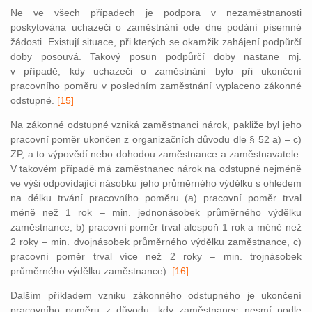
Ne ve všech případech je podpora v nezaměstnanosti
poskytována uchazeči o zaměstnání ode dne podání písemné
žádosti. Existují situace, při kterých se okamžik zahájení podpůrčí
doby posouvá. Takový posun podpůrčí doby nastane mj.
v případě, kdy uchazeči o zaměstnání bylo při ukončení
pracovního poměru v posledním z
aměstnání vyplaceno zákonné
odstupné.
[15]
Na zákonné odstupné vzniká zaměstnanci nárok, pakliže byl jeho
pracovní poměr ukončen z organizačních důvodu dle § 52 a) – c)
ZP, a to výpovědí nebo dohodou zaměstnance a zaměstnavatele.
V takovém případě má zaměstnanec nárok na odstupné nejméně
ve výši odpovídající násobku jeho průměrného výdělku s ohledem
na délku trvání pracovního poměru (a) pracovní poměr trval
méně než 1 rok – min. jednonásobek průměrného výdělku
zaměstnance, b) pracovní poměr trval alespoň 1 rok a méně než
2 roky – min. dvojnásobek průměrného výdělku zaměstnance, c)
pracovní poměr trval více než 2 roky – min. trojnásobek
průměrného výdělku zaměstnance).
[16]
Dalším příkladem vzniku zákonného odstupného je ukončení
pracovního poměru z důvodu, kdy zaměstnanec nesmí podle