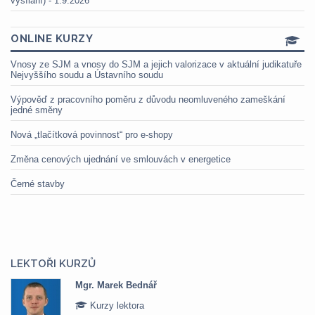
vysílání) - 1.9.2026
ONLINE KURZY
Vnosy ze SJM a vnosy do SJM a jejich valorizace v aktuální judikatuře
Nejvyššího soudu a Ústavního soudu
Výpověď z pracovního poměru z důvodu neomluveného zameškání
jedné směny
Nová „tlačítková povinnost“ pro e-shopy
Změna cenových ujednání ve smlouvách v energetice
Černé stavby
LEKTOŘI KURZŮ
Mgr. Marek Bednář
Mg
Kurzy lektora