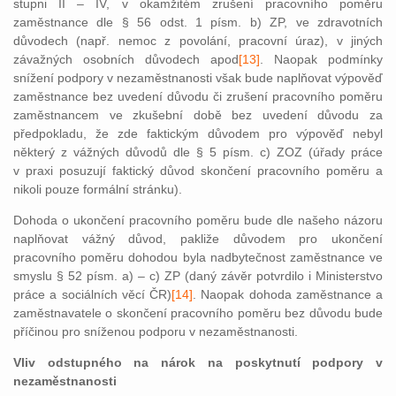
stupni II – IV, v okamžitém zrušení pracovního poměru
zaměstnance dle § 56 odst. 1 písm. b) ZP, ve zdravotních
důvodech (např. nemoc z povolání, pracovní úraz), v jiných
závažných osobních důvodech apod
[13]
. Naopak podmínky
snížení podpory v nezaměstnanosti však bude naplňovat výpověď
zaměstnance bez uvedení důvodu či zrušení pracovního poměru
zaměstnancem ve zkušební době bez uvedení důvodu za
předpokladu, že zde faktickým důvodem pro výpověď nebyl
některý z vážných důvodů dle § 5 písm. c) ZOZ (úřady práce
v praxi posuzují faktický důvod skončení pracovního poměru a
nikoli pouze formální stránku).
Dohoda o ukončení pracovního poměru bude dle našeho názoru
naplňovat vážný důvod, pakliže důvodem pro ukončení
pracovního poměru dohodou byla nadbytečnost zaměstnance ve
smyslu § 52 písm. a) – c) ZP (daný závěr potvrdilo i Ministerstvo
práce a sociálních věcí ČR)
[14]
. Naopak dohoda zaměstnance a
zaměstnavatele o skončení pracovního poměru bez důvodu bude
příčinou pro sníženou podporu v nezaměstnanosti.
Vliv odstupného na nárok na poskytnutí podpory v
nezaměstnanosti