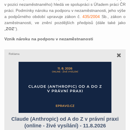
v pozici nezaměstnaného) hledá ve spolupráci s Úřadem práci ČR
práci. Podmínky nároku na podporu v nezaměstnanosti, jeho výše
a podpůrného období upravuje zákon č.
435/2004
Sb., zákon o
zaměstnanosti, ve znění pozdějších předpisů (dále také jako
„
ZOZ
“).
Vznik nároku na podporu v nezaměstnanosti
Reklama
Claude (Anthropic) od A do Z v právní praxi
(online - živé vysílání) - 11.8.2026