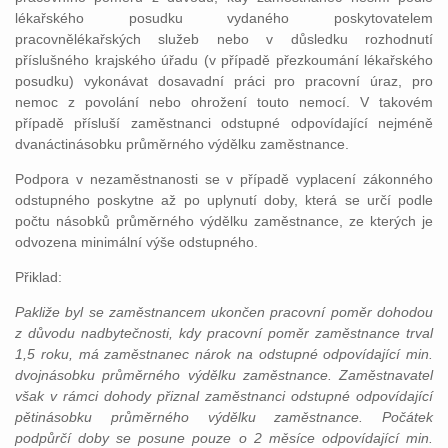
lékařského posudku vydaného poskytovatelem
pracovnělékařských služeb nebo v důsledku rozhodnutí
příslušného krajského úřadu (v případě přezkoumání lékařského
posudku) vykonávat dosavadní práci pro pracovní úraz, pro
nemoc z povolání nebo ohrožení touto nemocí. V takovém
případě přísluší zaměstnanci odstupné odpovídající nejméně
dvanáctinásobku průměrného výdělku zaměstnance.
Podpora v nezaměstnanosti se v případě vyplacení zákonného
odstupného poskytne až po uplynutí doby, která se určí podle
počtu násobků průměrného výdělku zaměstnance, ze kterých je
odvozena minimální výše odstupného.
Přiklad:
Pakliže byl se zaměstnancem ukončen pracovní poměr dohodou
z důvodu nadbytečnosti, kdy pracovní poměr zaměstnance trval
1,5 roku, má zaměstnanec nárok na odstupné odpovídající min.
dvojnásobku průměrného výdělku zaměstnance. Zaměstnavatel
však v rámci dohody přiznal zaměstnanci odstupné odpovídající
pětinásobku průměrného výdělku zaměstnance. Počátek
podpůrčí doby se posune pouze o 2 měsíce odpovídající min.