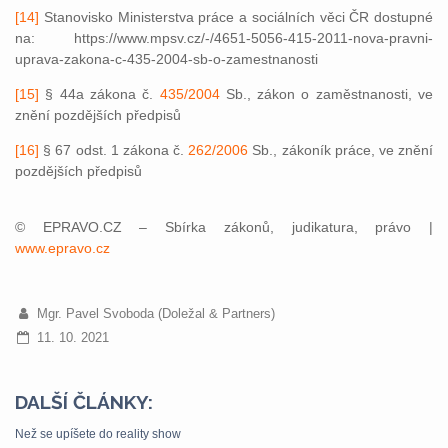
[14]
Stanovisko Ministerstva práce a sociálních věci ČR dostupné
na: https://www.mpsv.cz/-/4651-5056-415-2011-nova-pravni-
uprava-zakona-c-435-2004-sb-o-zamestnanosti
[15]
§ 44a zákona č.
435/2004
Sb., zákon o zaměstnanosti, ve
znění pozdějších předpisů
[16]
§ 67 odst. 1 zákona č.
262/2006
Sb., zákoník práce, ve znění
pozdějších předpisů
© EPRAVO.CZ – Sbírka zákonů, judikatura, právo |
www.epravo.cz
Mgr. Pavel Svoboda (Doležal & Partners)
11. 10. 2021
DALŠÍ ČLÁNKY:
Než se upíšete do reality show