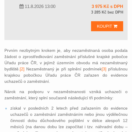
11.8.2026 13:00
3 975 Kč s DPH
3 285 Kč bez DPH
KOUPIT
Prvním nezbytným krokem je, aby nezaměstnaná osoba podala
žádost o zprostředkování zaměstnání příslušné krajské pobočce
Úřadu práce ČR, v jejímž územním obvodu má nezam
ěstnaný
bydliště.
[2]
Nezaměstnaný je při splnění podmínek
[3]
příslušnou
krajskou pobočkou Úřadu práce ČR zařazen do evidence
uchazečů o zaměstnání.
Nárok na podporu v nezaměstnanosti vzniká uchazeči o
zaměstnání, který splní současně následující tři podmínky:
získal v posledních 2 letech před zařazením do evidence
uchazečů o zaměstnání zaměstnáním nebo jinou výdělečnou
činností dobu důchodového pojištění v délce alespoň 12
měsíců (na danou dobu lze započítat i tzv. náhradní dobu –