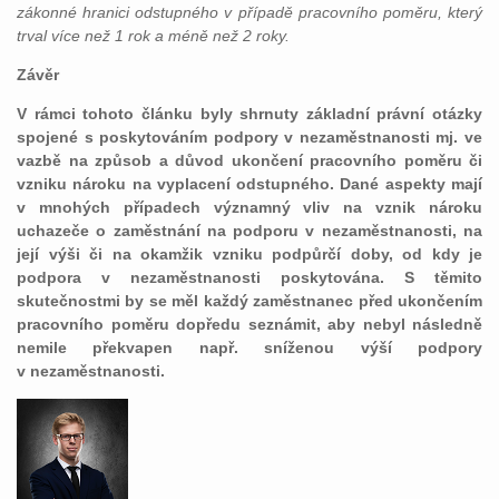
zákonné hranici odstupného v případě pracovního poměru, který
trval více než 1 rok a méně než 2 roky.
Závěr
V rámci tohoto článku byly shrnuty základní právní otázky
spojené s poskytováním podpory v nezaměstnanosti mj. ve
vazbě na způsob a důvod ukončení pracovního poměru či
vzniku nároku na vyplacení odstupného. Dané aspekty mají
v mnohých případech významný vliv na vznik nároku
uchazeče o zaměstnání na podporu v nezaměstnanosti, na
její výši či na okamžik vzniku podpůrčí doby, od kdy je
podpora v nezaměstnanosti poskytována. S těmito
skutečnostmi by se měl každý zaměstnanec před ukončením
pracovního poměru dopředu seznámit, aby nebyl následně
nemile překvapen např. sníženou výší podpory
v nezaměstnanosti.