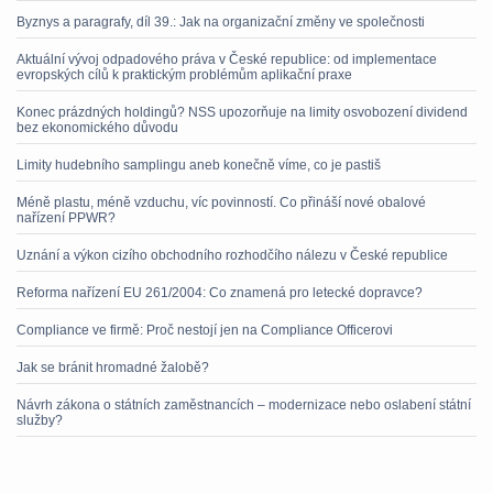
Byznys a paragrafy, díl 39.: Jak na organizační změny ve společnosti
Aktuální vývoj odpadového práva v České republice: od implementace
evropských cílů k praktickým problémům aplikační praxe
Konec prázdných holdingů? NSS upozorňuje na limity osvobození dividend
bez ekonomického důvodu
Limity hudebního samplingu aneb konečně víme, co je pastiš
Méně plastu, méně vzduchu, víc povinností. Co přináší nové obalové
nařízení PPWR?
Uznání a výkon cizího obchodního rozhodčího nálezu v České republice
Reforma nařízení EU 261/2004: Co znamená pro letecké dopravce?
Compliance ve firmě: Proč nestojí jen na Compliance Officerovi
Jak se bránit hromadné žalobě?
Návrh zákona o státních zaměstnancích – modernizace nebo oslabení státní
služby?