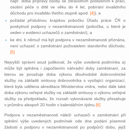
např. doba přípravy osoby se zdravotním postižením k práci,
osobní péče o dítě ve věku do 4 let, pobírání invalidního
důchodu pro invaliditu třetího stupně ap
od.
[4]
); a
požádal příslušnou krajskou pobočku Úřadu práce ČR o
poskytnutí podpory v nezaměstnanosti (pobočka, u které je
veden v evidenci uchazečů o zaměstnání); a
ke dni, k němuž má být podpora v nezaměstnanosti přiznána,
není uchazeč o zaměstnání poživatelem starobního dů
chodu.
[5]
Nejvyšší správní soud judikoval, že výše uvedená podmínka a)
může být splněna i započtením náhradní doby zaměstnaní, za
kterou se považuje doba výkonu dlouhodobé dobrovolnické
služby na základě smlouvy dobrovolníka s vysílající organizací,
které byla udělena akreditace Ministerstva vnitra, nebo dále také
doba výkonu veřejné služby na základě smlouvy o výkonu veřejné
služby za předpokladu, že rozsah vykonávané služby přesahuje
v průměru alespoň 20 hodin v kalendář
ním týdnu.
[6]
Podpora v nezaměstnanosti náleží uchazeči o zaměstnání při
splnění výše uvedených podmínek ode dne podání písemné
žádosti o podporu v nezaměstnanosti po podpůrčí dobu, jejíž