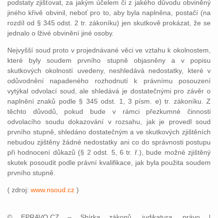
podstaty zjišťovat, za jakým účelem či z jakého důvodu obviněný
jiného křivě obvinil, neboť pro to, aby byla naplněna, postačí (na
rozdíl od § 345 odst. 2 tr. zákoníku) jen skutkově prokázat, že se
jednalo o lživé obvinění jiné osoby.
Nejvyšší soud proto v projednávané věci ve vztahu k okolnostem,
které byly soudem prvního stupně objasněny a v popisu
skutkových okolností uvedeny, neshledává nedostatky, které v
odůvodnění napadeného rozhodnutí k právnímu posouzení
vytýkal odvolací soud, ale shledává je dostatečnými pro závěr o
naplnění znaků podle § 345 odst. 1, 3 písm. e) tr. zákoníku. Z
těchto důvodů, pokud bude v rámci přezkumné činnosti
odvolacího soudu dokazování v rozsahu, jak je provedl soud
prvního stupně, shledáno dostatečným a ve skutkových zjištěních
nebudou zjištěny žádné nedostatky ani co do správnosti postupu
při hodnocení důkazů (§ 2 odst. 5, 6 tr. ř.), bude možné zjištěný
skutek posoudit podle právní kvalifikace, jak byla použita soudem
prvního stupně.
( zdroj:
www.nsoud.cz
)
© EPRAVO.CZ – Sbírka zákonů, judikatura, právo |