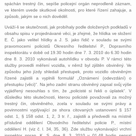
spáchán trestný čin, sepíše policejní orgán neprodleně záznam,
ve kterém uvede skutkové okolnosti, pro které řízení zahajuje, a
způsob, jakým se o nich dověděl.
Uváží-li se skutečnosti, jak probíhaly podle doložených podkladů v
obsahu spisu v projednávané věci, je zřejmé, že hlídka ve složení
E. Č. jako velitel hlídky a J. S. jako řidič v souladu se svými
pravomocemi policistů Okresního ředitelství P., Dopravního
inspektorátu v době od 19.30 hodin dne 7. 3. 2010 do 6.30 hodin
dne 8. 3. 2010 vykonávali autohlídku v obvodu P. V rámci této
služby provedli měření vozidla, v němž byl zjištěn obviněný. Ve
způsobu jeho jízdy shledali přestupek, proto vozidlo obviněným
řízené zajistili a vyplnili formulář „Oznámení (odevzdání) o
přestupku (věci)“. Na jeho zadní stranu obviněný zapsal svůj výše
vyjádřený nesouhlas s tím, že „policisté si řekli o úplatek“. V
důsledku této skutečnosti, kterou policisté považovali za možný
trestný čin, obviněného, zcela v souladu se svými právy a
povinnostmi vyplývající ze shora citovaných ustanovení § 157
odst. 1, § 158 odst. 1, 2, 3 tr. ř., zajistili a předvedli na místně
příslušné oddělení Obvodního ředitelství policie P., místní
oddělení H. (viz č. l. 34, 35, 36). Zde službu vykonávající vrchní
inspektor nprap. K. S. dne 8. 3. 2010 v 01.48 hodin sepsal