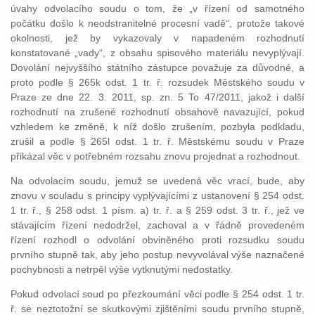
úvahy odvolacího soudu o tom, že „v řízení od samotného
počátku došlo k neodstranitelné procesní vadě“, protože takové
okolnosti, jež by vykazovaly v napadeném rozhodnutí
konstatované „vady“, z obsahu spisového materiálu nevyplývají.
Dovolání nejvyššího státního zástupce považuje za důvodné, a
proto podle § 265k odst. 1 tr. ř. rozsudek Městského soudu v
Praze ze dne 22. 3. 2011, sp. zn. 5 To 47/2011, jakož i další
rozhodnutí na zrušené rozhodnutí obsahově navazující, pokud
vzhledem ke změně, k níž došlo zrušením, pozbyla podkladu,
zrušil a podle § 265l odst. 1 tr. ř. Městskému soudu v Praze
přikázal věc v potřebném rozsahu znovu projednat a rozhodnout.
Na odvolacím soudu, jemuž se uvedená věc vrací, bude, aby
znovu v souladu s principy vyplývajícími z ustanovení § 254 odst.
1 tr. ř., § 258 odst. 1 písm. a) tr. ř. a § 259 odst. 3 tr. ř., jež ve
stávajícím řízení nedodržel, zachoval a v řádně provedeném
řízení rozhodl o odvolání obviněného proti rozsudku soudu
prvního stupně tak, aby jeho postup nevyvolával výše naznačené
pochybnosti a netrpěl výše vytknutými nedostatky.
Pokud odvolací soud po přezkoumání věci podle § 254 odst. 1 tr.
ř. se neztotožní se skutkovými zjištěními soudu prvního stupně,