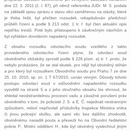
dne 22. 3. 2011 (č. l. 87), při němž referentka JUDr. M. S. podala
na základě spisu zprávu o stavu věci zaměřenou na otázky, které
je třeba řešit, byl přečten rozsudek, rekapitulován předchozí
průběh řízení a podle § 213 odst. 1 tr. ř. byl čten aktuální opis
rejstříku trestů. Poté bylo přistoupeno k závěrečným návrhům a
byl vyhlášen dovoláním napadený rozsudek.
Z obsahu rozsudku odvolacího soudu vzešlého z takto
provedeného odvolacího řízení plyne, že odvolací soud
obviněného obžaloby zprostil podle § 226 písm. a) tr. ř. proto, že
nebylo prokázáno, že se stal skutek, pro nějž byl obviněný stíhán
a pro který byl rozsudkem Obvodního soudu pro Prahu 7 ze dne
25. 10. 2010, sp. zn. 1 T 67/2010, uznán vinným. Důvody tohoto
postupu odvolací soud v odůvodnění napadeného rozsudku
vysvětlil na straně 5 a z jeho stručného obsahu lze shrnout, že
shledal neodstranitelnou procesní vadu a závažné porušení práv
obviněného v tom, že policisté J. S. a E. Č. nejednali nestranným
způsobem, neboť nepřivolali příslušníky Inspekce Ministra vnitra
či jinou policejní složku, ale sami věc bez dalšího zhodnotili,
obviněnému nasadili pouta a převezli ho na Obvodní ředitelství
policie P., Místní oddělení H., kde byl obviněný vyslechnut jiným