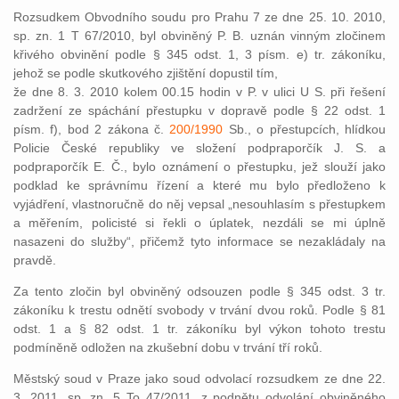
Rozsudkem Obvodního soudu pro Prahu 7 ze dne 25. 10. 2010,
sp. zn. 1 T 67/2010, byl obviněný P. B. uznán vinným zločinem
křivého obvinění podle § 345 odst. 1, 3 písm. e) tr. zákoníku,
jehož se podle skutkového zjištění dopustil tím,
že dne 8. 3. 2010 kolem 00.15 hodin v P. v ulici U S. při řešení
zadržení ze spáchání přestupku v dopravě podle § 22 odst. 1
písm. f), bod 2 zákona č.
200/1990
Sb., o přestupcích, hlídkou
Policie České republiky ve složení podpraporčík J. S. a
podpraporčík E. Č., bylo oznámení o přestupku, jež slouží jako
podklad ke správnímu řízení a které mu bylo předloženo k
vyjádření, vlastnoručně do něj vepsal „nesouhlasím s přestupkem
a měřením, policisté si řekli o úplatek, nezdáli se mi úplně
nasazeni do služby“, přičemž tyto informace se nezakládaly na
pravdě.
Za tento zločin byl obviněný odsouzen podle § 345 odst. 3 tr.
zákoníku k trestu odnětí svobody v trvání dvou roků. Podle § 81
odst. 1 a § 82 odst. 1 tr. zákoníku byl výkon tohoto trestu
podmíněně odložen na zkušební dobu v trvání tří roků.
Městský soud v Praze jako soud odvolací rozsudkem ze dne 22.
3. 2011, sp. zn. 5 To 47/2011, z podnětu odvolání obviněného