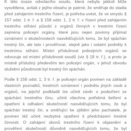
K této úvaze odvolacího soudu, která nebyla jakkoli blíže
vysvětlena, avšak z jejího obsahu je patrné, že směřuje do stadia
před zahájením trestního řízení, je potřeba uvést, že ve smyslu §
157 odst. 1 tr. ř. a § 158 odst. 1, 2 tr. ř. v řízení před zahájením
trestního stíhání působí z orgánů činných v trestním řízení
zejména policejní orgány, které jsou nejen povinny přijímat
oznámení o skutečnostech nasvědčujících tomu, že byl spáchán
trestný čin, ale tato i prověřovat, stejně jako i ostatní podněty k
trestnímu stíhání. Místní příslušnost policejních orgánů se
odvozuje od místní příslušnosti soudů (viz § 18 tr. ř.), a proto je
místně příslušný především ten policejní orgán, v jehož obvodu
služební působnosti byl trestný čin spáchán.
Podle § 158 odst. 1, 3 tr. ř. je policejní orgán povinen na základě
vlastních poznatků, trestních oznámení i podnětu jiných osob a
orgánů, na jejichž podkladě lze učinit závěr o podezření ze
spáchání trestného činu, učinit všechna potřebná šetření a
opatření k odhalení skutečností nasvědčujících tomu, že byl
spáchán trestný čin, a směřující ke zjištění jeho pachatele, je
povinen též učinit nezbytná opatření k předcházení trestné
činnosti. O zahájení úkonů trestního řízení k objasnění a
prověření skutečností důvodně nasvědčujících tomu, že byl