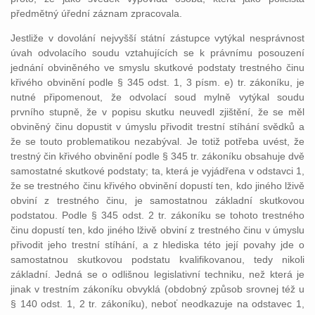
předmětný úřední záznam zpracovala.
Jestliže v dovolání nejvyšší státní zástupce vytýkal nesprávnost
úvah odvolacího soudu vztahujících se k právnímu posouzení
jednání obviněného ve smyslu skutkové podstaty trestného činu
křivého obvinění podle § 345 odst. 1, 3 písm. e) tr. zákoníku, je
nutné připomenout, že odvolací soud mylně vytýkal soudu
prvního stupně, že v popisu skutku neuvedl zjištění, že se měl
obviněný činu dopustit v úmyslu přivodit trestní stíhání svědků a
že se touto problematikou nezabýval. Je totiž potřeba uvést, že
trestný čin křivého obvinění podle § 345 tr. zákoníku obsahuje dvě
samostatné skutkové podstaty; ta, která je vyjádřena v odstavci 1,
že se trestného činu křivého obvinění dopustí ten, kdo jiného lživě
obviní z trestného činu, je samostatnou základní skutkovou
podstatou. Podle § 345 odst. 2 tr. zákoníku se tohoto trestného
činu dopustí ten, kdo jiného lživě obviní z trestného činu v úmyslu
přivodit jeho trestní stíhání, a z hlediska této její povahy jde o
samostatnou skutkovou podstatu kvalifikovanou, tedy nikoli
základní. Jedná se o odlišnou legislativní techniku, než která je
jinak v trestním zákoníku obvyklá (obdobný způsob srovnej též u
§ 140 odst. 1, 2 tr. zákoníku), neboť neodkazuje na odstavec 1,