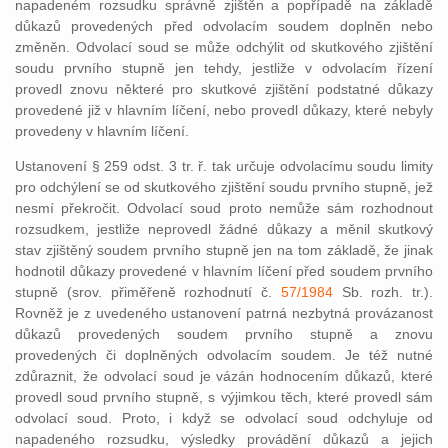
napadeném rozsudku správně zjištěn a popřípadě na základě
důkazů provedených před odvolacím soudem doplněn nebo
změněn. Odvolací soud se může odchýlit od skutkového zjištění
soudu prvního stupně jen tehdy, jestliže v odvolacím řízení
provedl znovu některé pro skutkové zjištění podstatné důkazy
provedené již v hlavním líčení, nebo provedl důkazy, které nebyly
provedeny v hlavním líčení.
Ustanovení § 259 odst. 3 tr. ř. tak určuje odvolacímu soudu limity
pro odchýlení se od skutkového zjištění soudu prvního stupně, jež
nesmí překročit. Odvolací soud proto nemůže sám rozhodnout
rozsudkem, jestliže neprovedl žádné důkazy a měnil skutkový
stav zjištěný soudem prvního stupně jen na tom základě, že jinak
hodnotil důkazy provedené v hlavním líčení před soudem prvního
stupně (srov. přiměřeně rozhodnutí č.
57/1984
Sb. rozh. tr.).
Rovněž je z uvedeného ustanovení patrná nezbytná provázanost
důkazů provedených soudem prvního stupně a znovu
provedených či doplněných odvolacím soudem. Je též nutné
zdůraznit, že odvolací soud je vázán hodnocením důkazů, které
provedl soud prvního stupně, s výjimkou těch, které provedl sám
odvolací soud. Proto, i když se odvolací soud odchyluje od
napadeného rozsudku, výsledky provádění důkazů a jejich