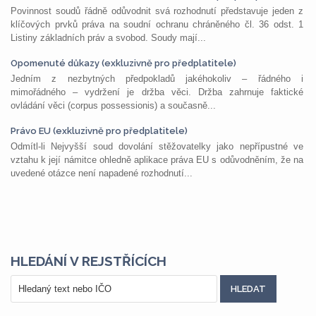
Povinnost soudů řádně odůvodnit svá rozhodnutí představuje jeden z
klíčových prvků práva na soudní ochranu chráněného čl. 36 odst. 1
Listiny základních práv a svobod. Soudy mají...
Opomenuté důkazy (exkluzivně pro předplatitele)
Jedním z nezbytných předpokladů jakéhokoliv – řádného i
mimořádného – vydržení je držba věci. Držba zahrnuje faktické
ovládání věci (corpus possessionis) a současně...
Právo EU (exkluzivně pro předplatitele)
Odmítl-li Nejvyšší soud dovolání stěžovatelky jako nepřípustné ve
vztahu k její námitce ohledně aplikace práva EU s odůvodněním, že na
uvedené otázce není napadené rozhodnutí...
HLEDÁNÍ V REJSTŘÍCÍCH