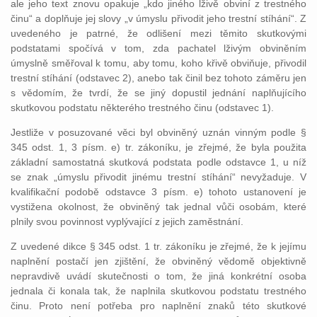
ale jeho text znovu opakuje „kdo jiného lživě obviní z trestného
činu“ a doplňuje jej slovy „v úmyslu přivodit jeho trestní stíhání“. Z
uvedeného je patrné, že odlišení mezi těmito skutkovými
podstatami spočívá v tom, zda pachatel lživým obviněním
úmyslně směřoval k tomu, aby tomu, koho křivě obviňuje, přivodil
trestní stíhání (odstavec 2), anebo tak činil bez tohoto záměru jen
s vědomím, že tvrdí, že se jiný dopustil jednání naplňujícího
skutkovou podstatu některého trestného činu (odstavec 1).
Jestliže v posuzované věci byl obviněný uznán vinným podle §
345 odst. 1, 3 písm. e) tr. zákoníku, je zřejmé, že byla použita
základní samostatná skutková podstata podle odstavce 1, u níž
se znak „úmyslu přivodit jinému trestní stíhání“ nevyžaduje. V
kvalifikační podobě odstavce 3 písm. e) tohoto ustanovení je
vystižena okolnost, že obviněný tak jednal vůči osobám, které
plnily svou povinnost vyplývající z jejich zaměstnání.
Z uvedené dikce § 345 odst. 1 tr. zákoníku je zřejmé, že k jejímu
naplnění postačí jen zjištění, že obviněný vědomě objektivně
nepravdivě uvádí skutečnosti o tom, že jiná konkrétní osoba
jednala či konala tak, že naplnila skutkovou podstatu trestného
činu. Proto není potřeba pro naplnění znaků této skutkové