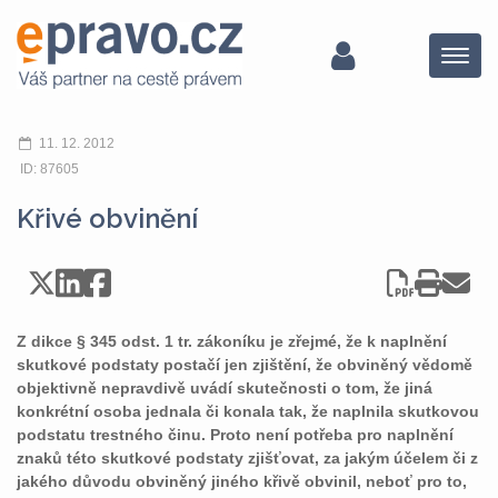
Menu
11. 12. 2012
ID: 87605
Křivé obvinění
Z dikce § 345 odst. 1 tr. zákoníku je zřejmé, že k naplnění
skutkové podstaty postačí jen zjištění, že obviněný vědomě
objektivně nepravdivě uvádí skutečnosti o tom, že jiná
konkrétní osoba jednala či konala tak, že naplnila skutkovou
podstatu trestného činu. Proto není potřeba pro naplnění
znaků této skutkové podstaty zjišťovat, za jakým účelem či z
jakého důvodu obviněný jiného křivě obvinil, neboť pro to,