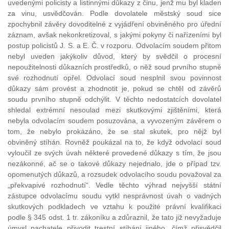
uvedenými policisty a listinnými důkazy z činu, jenž mu byl kladen
za vinu, usvědčován. Podle dovolatele městský soud sice
zpochybnil závěry dovoditelné z vyjádření obviněného pro úřední
záznam, avšak nekonkretizoval, s jakými pokyny či nařízeními byl
postup policistů J. S. a E. Č. v rozporu. Odvolacím soudem přitom
nebyl uveden jakýkoliv důvod, který by svědčil o procesní
nepoužitelnosti důkazních prostředků, o něž soud prvního stupně
své rozhodnutí opřel. Odvolací soud nesplnil svou povinnost
důkazy sám provést a zhodnotit je, pokud se chtěl od závěrů
soudu prvního stupně odchýlit. V těchto nedostatcích dovolatel
shledal extrémní nesoulad mezi skutkovými zjištěními, která
nebyla odvolacím soudem posuzována, a vyvozeným závěrem o
tom, že nebylo prokázáno, že se stal skutek, pro nějž byl
obviněný stíhán. Rovněž poukázal na to, že když odvolací soud
vyloučil ze svých úvah některé provedené důkazy s tím, že jsou
nezákonné, ač se o takové důkazy nejednalo, jde o případ tzv.
opomenutých důkazů, a rozsudek odvolacího soudu považoval za
„překvapivé rozhodnutí“. Vedle těchto výhrad nejvyšší státní
zástupce odvolacímu soudu vytkl nesprávnost úvah o vadných
skutkových podkladech ve vztahu k použité právní kvalifikaci
podle § 345 odst. 1 tr. zákoníku a zdůraznil, že tato již nevyžaduje
úmysl pachatele přivodit trestní stíhání jiného, čímž přisvědčil