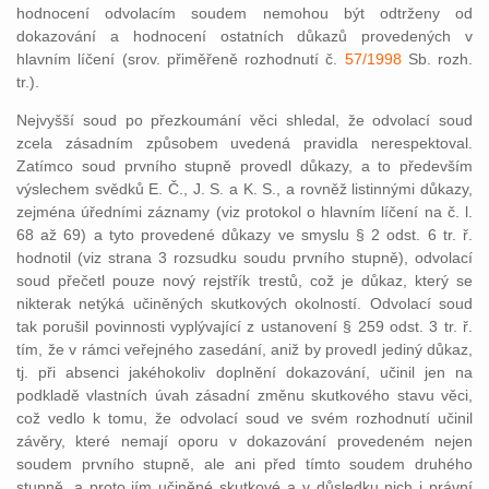
hodnocení odvolacím soudem nemohou být odtrženy od
dokazování a hodnocení ostatních důkazů provedených v
hlavním líčení (srov. přiměřeně rozhodnutí č.
57/1998
Sb. rozh.
tr.).
Nejvyšší soud po přezkoumání věci shledal, že odvolací soud
zcela zásadním způsobem uvedená pravidla nerespektoval.
Zatímco soud prvního stupně provedl důkazy, a to především
výslechem svědků E. Č., J. S. a K. S., a rovněž listinnými důkazy,
zejména úředními záznamy (viz protokol o hlavním líčení na č. l.
68 až 69) a tyto provedené důkazy ve smyslu § 2 odst. 6 tr. ř.
hodnotil (viz strana 3 rozsudku soudu prvního stupně), odvolací
soud přečetl pouze nový rejstřík trestů, což je důkaz, který se
nikterak netýká učiněných skutkových okolností. Odvolací soud
tak porušil povinnosti vyplývající z ustanovení § 259 odst. 3 tr. ř.
tím, že v rámci veřejného zasedání, aniž by provedl jediný důkaz,
tj. při absenci jakéhokoliv doplnění dokazování, učinil jen na
podkladě vlastních úvah zásadní změnu skutkového stavu věci,
což vedlo k tomu, že odvolací soud ve svém rozhodnutí učinil
závěry, které nemají oporu v dokazování provedeném nejen
soudem prvního stupně, ale ani před tímto soudem druhého
stupně, a proto jím učiněné skutkové a v důsledku nich i právní