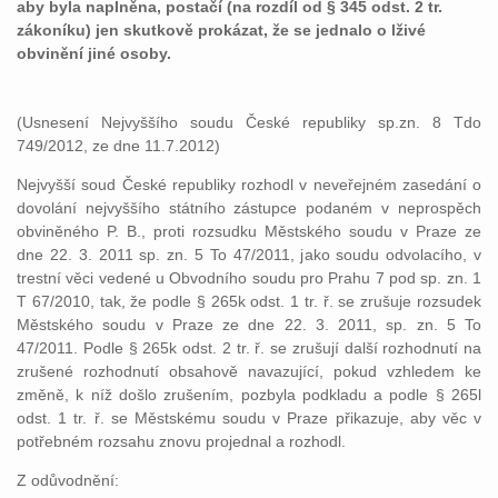
aby byla naplněna, postačí (na rozdíl od § 345 odst. 2 tr.
zákoníku) jen skutkově prokázat, že se jednalo o lživé
obvinění jiné osoby.
(Usnesení Nejvyššího soudu České republiky sp.zn. 8 Tdo
749/2012, ze dne 11.7.2012)
Nejvyšší soud České republiky rozhodl v neveřejném zasedání o
dovolání nejvyššího státního zástupce podaném v neprospěch
obviněného P. B., proti rozsudku Městského soudu v Praze ze
dne 22. 3. 2011 sp. zn. 5 To 47/2011, jako soudu odvolacího, v
trestní věci vedené u Obvodního soudu pro Prahu 7 pod sp. zn. 1
T 67/2010, tak, že podle § 265k odst. 1 tr. ř. se zrušuje rozsudek
Městského soudu v Praze ze dne 22. 3. 2011, sp. zn. 5 To
47/2011. Podle § 265k odst. 2 tr. ř. se zrušují další rozhodnutí na
zrušené rozhodnutí obsahově navazující, pokud vzhledem ke
změně, k níž došlo zrušením, pozbyla podkladu a podle § 265l
odst. 1 tr. ř. se Městskému soudu v Praze přikazuje, aby věc v
potřebném rozsahu znovu projednal a rozhodl.
Z odůvodnění: