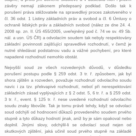
závěry nemají zákonem předepsaný podklad. Došlo tak k
porušení práva stěžovatele na spravedlivý proces zakotveného v
čl. 36 odst. 1 Listiny základních práv a svobod a čl. 6 Úmluvy o
ochraně lidských práv a základních svobod (nález ze dne 24. 4.
2008 sp. zn. II. ÚS 455/2005, uveřejněný pod č. 74 ve sv. 49 Sb.
nál. a usn. ÚS ČR) a odvolacím soudem tak nebyly respektovány
základní povinnosti zajišťující spravedlivé rozhodnutí, v čemž je
nutné shledávat podstatnou vadu a vážné pochybení, pro které
napadené rozhodnutí nemohlo obstát.
Nejvyšší soud ze všech rozvedených důvodů, v důsledku
porušení postupu podle § 259 odst. 3 tr. ř. způsobem, jak byl
shora zjištěn a rozveden, považuje rozhodnutí odvolacího soudu
navíc i za tzv. překvapivé rozhodnutí, neboť při nerespektování
základních zásad vyplývajících z § 2 odst. 5, 6 tr. ř. a § 259 odst.
3 tr. ř., event. § 125 tr. ř. nese uvedené rozhodnutí odvolacího
soudu znaky libovůle. Tak je tomu právě tehdy, když se odvolací
soud odchýlí od hodnocení důkazů provedeného soudem prvého
stupně a tyto důkazy hodnotí jinak, aniž by je sám opakoval nebo
doplnil. Jinými slovy, odchýlil-li se odvolací soud nejen od
skutkových zjištění, jaká učinil soud prvého stupně na základě