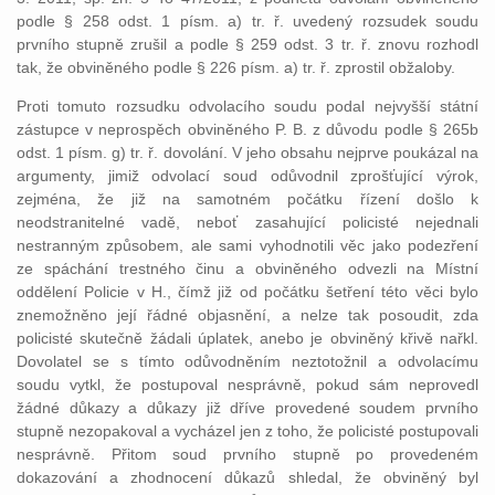
podle § 258 odst. 1 písm. a) tr. ř. uvedený rozsudek soudu
prvního stupně zrušil a podle § 259 odst. 3 tr. ř. znovu rozhodl
tak, že obviněného podle § 226 písm. a) tr. ř. zprostil obžaloby.
Proti tomuto rozsudku odvolacího soudu podal nejvyšší státní
zástupce v neprospěch obviněného P. B. z důvodu podle § 265b
odst. 1 písm. g) tr. ř. dovolání. V jeho obsahu nejprve poukázal na
argumenty, jimiž odvolací soud odůvodnil zprošťující výrok,
zejména, že již na samotném počátku řízení došlo k
neodstranitelné vadě, neboť zasahující policisté nejednali
nestranným způsobem, ale sami vyhodnotili věc jako podezření
ze spáchání trestného činu a obviněného odvezli na Místní
oddělení Policie v H., čímž již od počátku šetření této věci bylo
znemožněno její řádné objasnění, a nelze tak posoudit, zda
policisté skutečně žádali úplatek, anebo je obviněný křivě nařkl.
Dovolatel se s tímto odůvodněním neztotožnil a odvolacímu
soudu vytkl, že postupoval nesprávně, pokud sám neprovedl
žádné důkazy a důkazy již dříve provedené soudem prvního
stupně nezopakoval a vycházel jen z toho, že policisté postupovali
nesprávně. Přitom soud prvního stupně po provedeném
dokazování a zhodnocení důkazů shledal, že obviněný byl