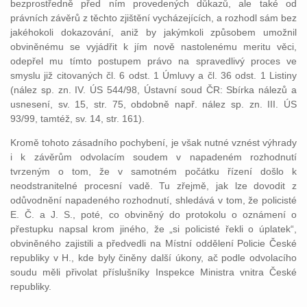
bezprostředně před ním provedených důkazů, ale také od
právních závěrů z těchto zjištění vycházejících, a rozhodl sám bez
jakéhokoli dokazování, aniž by jakýmkoli způsobem umožnil
obviněnému se vyjádřit k jím nově nastolenému meritu věci,
odepřel mu tímto postupem právo na spravedlivý proces ve
smyslu již citovaných čl. 6 odst. 1 Úmluvy a čl. 36 odst. 1 Listiny
(nález sp. zn. IV. ÚS 544/98, Ústavní soud ČR: Sbírka nálezů a
usnesení, sv. 15, str. 75, obdobně např. nález sp. zn. III. ÚS
93/99, tamtéž, sv. 14, str. 161).
Kromě tohoto zásadního pochybení, je však nutné vznést výhrady
i k závěrům odvolacím soudem v napadeném rozhodnutí
tvrzeným o tom, že v samotném počátku řízení došlo k
neodstranitelné procesní vadě. Tu zřejmě, jak lze dovodit z
odůvodnění napadeného rozhodnutí, shledává v tom, že policisté
E. Č. a J. S., poté, co obviněný do protokolu o oznámení o
přestupku napsal krom jiného, že „si policisté řekli o úplatek“,
obviněného zajistili a předvedli na Místní oddělení Policie České
republiky v H., kde byly činěny další úkony, ač podle odvolacího
soudu měli přivolat příslušníky Inspekce Ministra vnitra České
republiky.