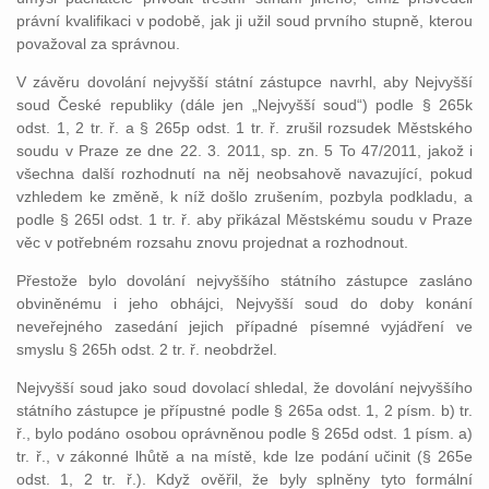
právní kvalifikaci v podobě, jak ji užil soud prvního stupně, kterou
považoval za správnou.
V závěru dovolání nejvyšší státní zástupce navrhl, aby Nejvyšší
soud České republiky (dále jen „Nejvyšší soud“) podle § 265k
odst. 1, 2 tr. ř. a § 265p odst. 1 tr. ř. zrušil rozsudek Městského
soudu v Praze ze dne 22. 3. 2011, sp. zn. 5 To 47/2011, jakož i
všechna další rozhodnutí na něj neobsahově navazující, pokud
vzhledem ke změně, k níž došlo zrušením, pozbyla podkladu, a
podle § 265l odst. 1 tr. ř. aby přikázal Městskému soudu v Praze
věc v potřebném rozsahu znovu projednat a rozhodnout.
Přestože bylo dovolání nejvyššího státního zástupce zasláno
obviněnému i jeho obhájci, Nejvyšší soud do doby konání
neveřejného zasedání jejich případné písemné vyjádření ve
smyslu § 265h odst. 2 tr. ř. neobdržel.
Nejvyšší soud jako soud dovolací shledal, že dovolání nejvyššího
státního zástupce je přípustné podle § 265a odst. 1, 2 písm. b) tr.
ř., bylo podáno osobou oprávněnou podle § 265d odst. 1 písm. a)
tr. ř., v zákonné lhůtě a na místě, kde lze podání učinit (§ 265e
odst. 1, 2 tr. ř.). Když ověřil, že byly splněny tyto formální