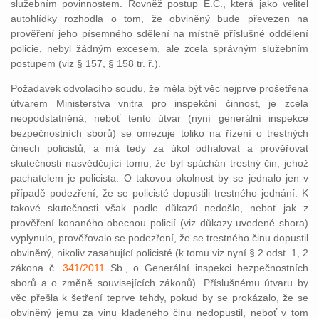
služebním povinnostem. Rovněž postup E.Č., která jako velitel
autohlídky rozhodla o tom, že obviněný bude převezen na
prověření jeho písemného sdělení na místně příslušné oddělení
policie, nebyl žádným excesem, ale zcela správným služebním
postupem (viz § 157, § 158 tr. ř.).
Požadavek odvolacího soudu, že měla být věc nejprve prošetřena
útvarem Ministerstva vnitra pro inspekční činnost, je zcela
neopodstatněná, neboť tento útvar (nyní generální inspekce
bezpečnostních sborů) se omezuje toliko na řízení o trestných
činech policistů, a má tedy za úkol odhalovat a prověřovat
skutečnosti nasvědčující tomu, že byl spáchán trestný čin, jehož
pachatelem je policista. O takovou okolnost by se jednalo jen v
případě podezření, že se policisté dopustili trestného jednání. K
takové skutečnosti však podle důkazů nedošlo, neboť jak z
prověření konaného obecnou policií (viz důkazy uvedené shora)
vyplynulo, prověřovalo se podezření, že se trestného činu dopustil
obviněný, nikoliv zasahující policisté (k tomu viz nyní § 2 odst. 1, 2
zákona č.
341/2011
Sb., o Generální inspekci bezpečnostních
sborů a o změně souvisejících zákonů). Příslušnému útvaru by
věc přešla k šetření teprve tehdy, pokud by se prokázalo, že se
obviněný jemu za vinu kladeného činu nedopustil, neboť v tom