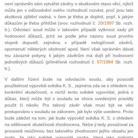
není oprávněn sám vytvářet závěry o skutkovém stavu věci, nýbrž
může jen v odůvodnění svého rozhodnutí rozvést, proč jsou tato
skutková zjištění vadná, v čem je třeba je doplnit, popř. k jakým
důkazům je třeba přihlížet (srov. rozhodnutí č.
20/1997
Sb. rozh.
tr.). Odvolací soud může v takovém případě vytknout vady při
hodnocení důkazů, jichž se podle jeho názoru soud prvního
stupně dopustil, zejména v případě nelogičnosti závěrů,
opomenutí některých okolností apod. Není však oprávněn dávat
mu závazné pokyny, k jakým závěrům má dojít při hodnocení
jednotlivých důkazů (přiměřeně rozhodnutí č.
57/1984
Sb. rozh.
tr.).
V dalším řízení bude na odvolacím soudu, aby posoudil
použitelnost výpovědi svědka K. S., zejména zda se s ohledem na
konkrétní skutečnosti, o nichž tento svědek vypovídal, jedná o
důkaz, který může být v souladu se shora uvedenými pravidly
použit či nikoliv. Pro takový závěr však musí být ve věci
postupováno v souladu se zákonem, jak bylo výše uvedeno. Proto
bude záležet na tom, jak bude výpověď svědka K. S. s ohledem
na sdělované skutečnosti zhodnocena. Nelze ji tedy považovat za
procesně neúčinnou bez takového zhodnocení jejího obsahu jen
proto, že jako svědek vypovídá osoba, která jako policista