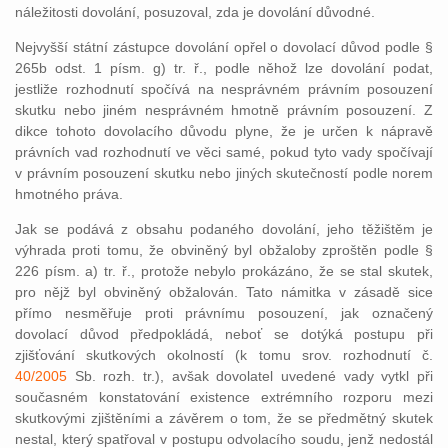
náležitosti dovolání, posuzoval, zda je dovolání důvodné.
Nejvyšší státní zástupce dovolání opřel o dovolací důvod podle §
265b odst. 1 písm. g) tr. ř., podle něhož lze dovolání podat,
jestliže rozhodnutí spočívá na nesprávném právním posouzení
skutku nebo jiném nesprávném hmotně právním posouzení. Z
dikce tohoto dovolacího důvodu plyne, že je určen k nápravě
právních vad rozhodnutí ve věci samé, pokud tyto vady spočívají
v právním posouzení skutku nebo jiných skutečností podle norem
hmotného práva.
Jak se podává z obsahu podaného dovolání, jeho těžištěm je
výhrada proti tomu, že obviněný byl obžaloby zproštěn podle §
226 písm. a) tr. ř., protože nebylo prokázáno, že se stal skutek,
pro nějž byl obviněný obžalován. Tato námitka v zásadě sice
přímo nesměřuje proti právnímu posouzení, jak označený
dovolací důvod předpokládá, neboť se dotýká postupu při
zjišťování skutkových okolností (k tomu srov. rozhodnutí č.
40/2005
Sb. rozh. tr.), avšak dovolatel uvedené vady vytkl při
současném konstatování existence extrémního rozporu mezi
skutkovými zjištěními a závěrem o tom, že se předmětný skutek
nestal, který spatřoval v postupu odvolacího soudu, jenž nedostál