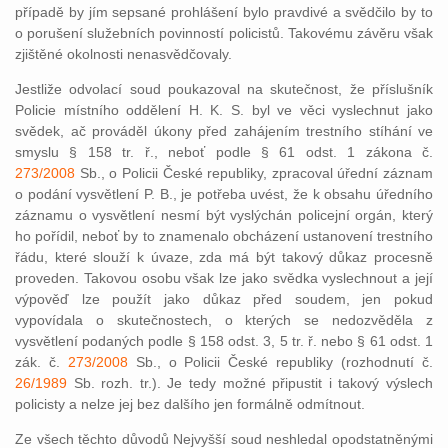
případě by jím sepsané prohlášení bylo pravdivé a svědčilo by to
o porušení služebních povinností policistů. Takovému závěru však
zjištěné okolnosti nenasvědčovaly.
Jestliže odvolací soud poukazoval na skutečnost, že příslušník
Policie místního oddělení H. K. S. byl ve věci vyslechnut jako
svědek, ač prováděl úkony před zahájením trestního stíhání ve
smyslu § 158 tr. ř., neboť podle § 61 odst. 1 zákona č.
273/2008
Sb., o Policii České republiky, zpracoval úřední záznam
o podání vysvětlení P. B., je potřeba uvést, že k obsahu úředního
záznamu o vysvětlení nesmí být vyslýchán policejní orgán, který
ho pořídil, neboť by to znamenalo obcházení ustanovení trestního
řádu, které slouží k úvaze, zda má být takový důkaz procesně
proveden. Takovou osobu však lze jako svědka vyslechnout a její
výpověď lze použít jako důkaz před soudem, jen pokud
vypovídala o skutečnostech, o kterých se nedozvěděla z
vysvětlení podaných podle § 158 odst. 3, 5 tr. ř. nebo § 61 odst. 1
zák. č.
273/2008
Sb., o Policii České republiky (rozhodnutí č.
26/1989
Sb. rozh. tr.). Je tedy možné připustit i takový výslech
policisty a nelze jej bez dalšího jen formálně odmítnout.
Ze všech těchto důvodů Nejvyšší soud neshledal opodstatněnými