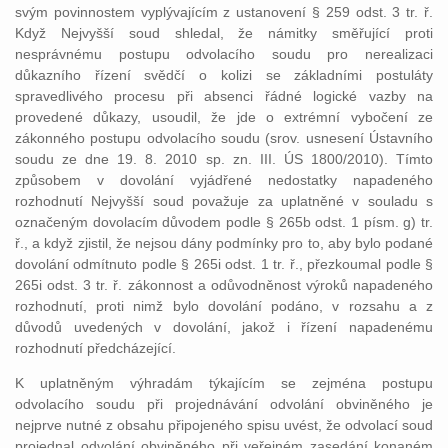
svým povinnostem vyplývajícím z ustanovení § 259 odst. 3 tr. ř.
Když Nejvyšší soud shledal, že námitky směřující proti
nesprávnému postupu odvolacího soudu pro nerealizaci
důkazního řízení svědčí o kolizi se základními postuláty
spravedlivého procesu při absenci řádné logické vazby na
provedené důkazy, usoudil, že jde o extrémní vybočení ze
zákonného postupu odvolacího soudu (srov. usnesení Ústavního
soudu ze dne 19. 8. 2010 sp. zn. III. ÚS 1800/2010). Tímto
způsobem v dovolání vyjádřené nedostatky napadeného
rozhodnutí Nejvyšší soud považuje za uplatněné v souladu s
označeným dovolacím důvodem podle § 265b odst. 1 písm. g) tr.
ř., a když zjistil, že nejsou dány podmínky pro to, aby bylo podané
dovolání odmítnuto podle § 265i odst. 1 tr. ř., přezkoumal podle §
265i odst. 3 tr. ř. zákonnost a odůvodněnost výroků napadeného
rozhodnutí, proti nimž bylo dovolání podáno, v rozsahu a z
důvodů uvedených v dovolání, jakož i řízení napadenému
rozhodnutí předcházející.
K uplatněným výhradám týkajícím se zejména postupu
odvolacího soudu při projednávání odvolání obviněného je
nejprve nutné z obsahu připojeného spisu uvést, že odvolací soud
projednal odvolání obviněného při veřejném zasedání konaném