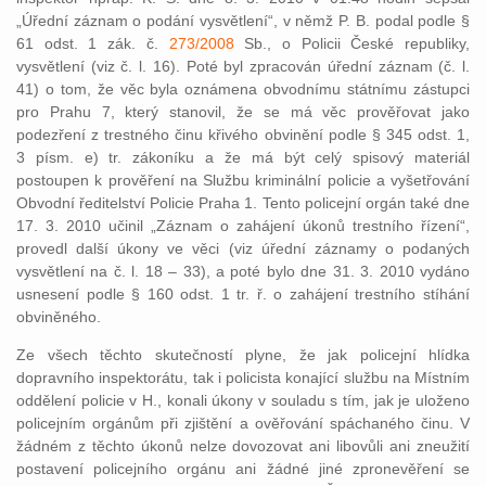
„Úřední záznam o podání vysvětlení“, v němž P. B. podal podle §
61 odst. 1 zák. č.
273/2008
Sb., o Policii České republiky,
vysvětlení (viz č. l. 16). Poté byl zpracován úřední záznam (č. l.
41) o tom, že věc byla oznámena obvodnímu státnímu zástupci
pro Prahu 7, který stanovil, že se má věc prověřovat jako
podezření z trestného činu křivého obvinění podle § 345 odst. 1,
3 písm. e) tr. zákoníku a že má být celý spisový materiál
postoupen k prověření na Službu kriminální policie a vyšetřování
Obvodní ředitelství Policie Praha 1. Tento policejní orgán také dne
17. 3. 2010 učinil „Záznam o zahájení úkonů trestního řízení“,
provedl další úkony ve věci (viz úřední záznamy o podaných
vysvětlení na č. l. 18 – 33), a poté bylo dne 31. 3. 2010 vydáno
usnesení podle § 160 odst. 1 tr. ř. o zahájení trestního stíhání
obviněného.
Ze všech těchto skutečností plyne, že jak policejní hlídka
dopravního inspektorátu, tak i policista konající službu na Místním
oddělení policie v H., konali úkony v souladu s tím, jak je uloženo
policejním orgánům při zjištění a ověřování spáchaného činu. V
žádném z těchto úkonů nelze dovozovat ani libovůli ani zneužití
postavení policejního orgánu ani žádné jiné zpronevěření se