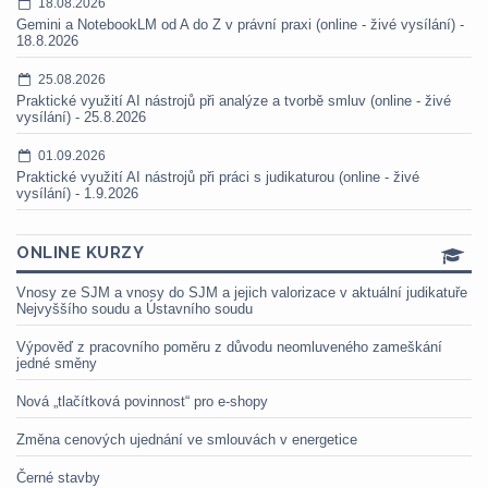
18.08.2026
Gemini a NotebookLM od A do Z v právní praxi (online - živé vysílání) -
18.8.2026
25.08.2026
Praktické využití AI nástrojů při analýze a tvorbě smluv (online - živé
vysílání) - 25.8.2026
01.09.2026
Praktické využití AI nástrojů při práci s judikaturou (online - živé
vysílání) - 1.9.2026
ONLINE KURZY
Vnosy ze SJM a vnosy do SJM a jejich valorizace v aktuální judikatuře
Nejvyššího soudu a Ústavního soudu
Výpověď z pracovního poměru z důvodu neomluveného zameškání
jedné směny
Nová „tlačítková povinnost“ pro e-shopy
Změna cenových ujednání ve smlouvách v energetice
Černé stavby