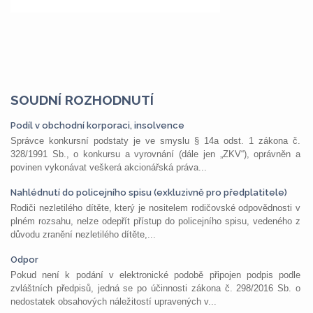
SOUDNÍ ROZHODNUTÍ
Podíl v obchodní korporaci, insolvence
Správce konkursní podstaty je ve smyslu § 14a odst. 1 zákona č.
328/1991 Sb., o konkursu a vyrovnání (dále jen „ZKV“), oprávněn a
povinen vykonávat veškerá akcionářská práva...
Nahlédnutí do policejního spisu (exkluzivně pro předplatitele)
Rodiči nezletilého dítěte, který je nositelem rodičovské odpovědnosti v
plném rozsahu, nelze odepřít přístup do policejního spisu, vedeného z
důvodu zranění nezletilého dítěte,...
Odpor
Pokud není k podání v elektronické podobě připojen podpis podle
zvláštních předpisů, jedná se po účinnosti zákona č. 298/2016 Sb. o
nedostatek obsahových náležitostí upravených v...