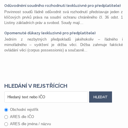
Odůvodnění soudního rozhodnutí (exkluzivně pro předplatitele)
Povinnost soudů řádně odůvodnit svá rozhodnutí představuje jeden z
klíčových prvků práva na soudní ochranu chráněného čl. 36 odst. 1
Listiny základních práv a svobod. Soudy mají...
Opomenuté důkazy (exkluzivně pro předplatitele)
Jedním z nezbytných předpokladů jakéhokoliv – řádného i
mimořádného – vydržení je držba věci. Držba zahrnuje faktické
ovládání věci (corpus possessionis) a současně...
HLEDÁNÍ V REJSTŘÍCÍCH
Obchodní rejstřík
ARES dle IČO
ARES dle jména / názvu