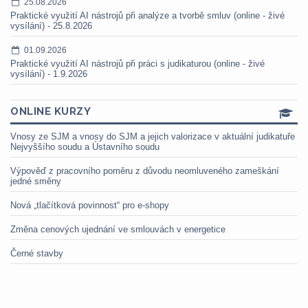
25.08.2026
Praktické využití AI nástrojů při analýze a tvorbě smluv (online - živé
vysílání) - 25.8.2026
01.09.2026
Praktické využití AI nástrojů při práci s judikaturou (online - živé
vysílání) - 1.9.2026
ONLINE KURZY
Vnosy ze SJM a vnosy do SJM a jejich valorizace v aktuální judikatuře
Nejvyššího soudu a Ústavního soudu
Výpověď z pracovního poměru z důvodu neomluveného zameškání
jedné směny
Nová „tlačítková povinnost“ pro e-shopy
Změna cenových ujednání ve smlouvách v energetice
Černé stavby