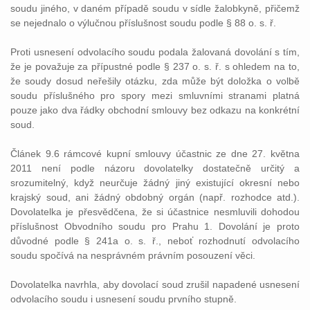
soudu jiného, v daném případě soudu v sídle žalobkyně, přičemž
se nejednalo o výlučnou příslušnost soudu podle § 88 o. s. ř.
Proti usnesení odvolacího soudu podala žalovaná dovolání s tím,
že je považuje za přípustné podle § 237 o. s. ř. s ohledem na to,
že soudy dosud neřešily otázku, zda může být doložka o volbě
soudu příslušného pro spory mezi smluvními stranami platná
pouze jako dva řádky obchodní smlouvy bez odkazu na konkrétní
soud.
Článek 9.6 rámcové kupní smlouvy účastnic ze dne 27. května
2011 není podle názoru dovolatelky dostatečně určitý a
srozumitelný, když neurčuje žádný jiný existující okresní nebo
krajský soud, ani žádný obdobný orgán (např. rozhodce atd.).
Dovolatelka je přesvědčena, že si účastnice nesmluvili dohodou
příslušnost Obvodního soudu pro Prahu 1. Dovolání je proto
důvodné podle § 241a o. s. ř., neboť rozhodnutí odvolacího
soudu spočívá na nesprávném právním posouzení věci.
Dovolatelka navrhla, aby dovolací soud zrušil napadené usnesení
odvolacího soudu i usnesení soudu prvního stupně.