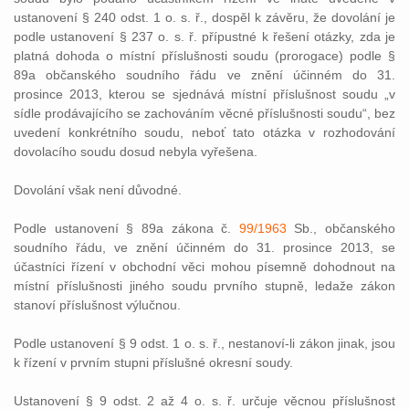
ustanovení § 240 odst. 1 o. s. ř., dospěl k závěru, že dovolání je
podle ustanovení § 237 o. s. ř. přípustné k řešení otázky, zda je
platná dohoda o místní příslušnosti soudu (prorogace) podle §
89a občanského soudního řádu ve znění účinném do 31.
prosince 2013, kterou se sjednává místní příslušnost soudu „v
sídle prodávajícího se zachováním věcné příslušnosti soudu“, bez
uvedení konkrétního soudu, neboť tato otázka v rozhodování
dovolacího soudu dosud nebyla vyřešena.
Dovolání však není důvodné.
Podle ustanovení § 89a zákona č.
99/1963
Sb., občanského
soudního řádu, ve znění účinném do 31. prosince 2013, se
účastníci řízení v obchodní věci mohou písemně dohodnout na
místní příslušnosti jiného soudu prvního stupně, ledaže zákon
stanoví příslušnost výlučnou.
Podle ustanovení § 9 odst. 1 o. s. ř., nestanoví-li zákon jinak, jsou
k řízení v prvním stupni příslušné okresní soudy.
Ustanovení § 9 odst. 2 až 4 o. s. ř. určuje věcnou příslušnost