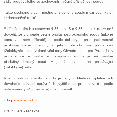
sídle prodávajícího se zachováním věcné příslušnosti soudu.
Takto sjednané určení místně příslušného soudu mezi podnikateli
je dostatečně určité.
S přihlédnutím k ustanovení § 85 odst. 3 a § 85a o. s. ř. nelze než
dovodit, že v případě věcné příslušnosti okresního soudu (jako je
tomu v daném případě) je podle dohody o prorogaci místně
příslušný okresní soud, v jehož obvodu má prodávající
(žalobkyně) sídlo (v dané věci tedy Obvodní soud pro Prahu 1), v
případě věcné příslušnosti krajského soudu je pak místně
příslušný krajský soud, v jehož obvodu má prodávající
(žalobkyně) sídlo.
Rozhodnutí odvolacího soudu je tedy z hlediska uplatněných
dovolacích důvodů správné. Nejvyšší soud proto dovolání podle
ustanovení § 243d písm. a) o. s. ř. zamítl.
zdroj:
www.nsoud.cz
Právní věta - redakce.