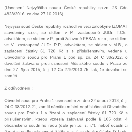
(Usnesení Nejvyššího soudu České republiky sp.zn. 23 Cdo
4828/2016, ze dne 27.10.2016)
Nejvyšší soud České republiky rozhodl ve věci žalobkyně IZOMAT
stavebniny s.r.o., se sídlem v P., zastoupené JUDr. T.Ch.,
advokátem, se sídlem v P., proti žalované FESAN s.r.o., se sídlem
ve V., zastoupené JUDr. R.P., advokátem, se sídlem v M.B., o
zaplacení částky 61 720 Kč s s příslušenstvím, vedené u
Obvodního soudu pro Prahu 1 pod sp. zn. 24 C 38/2012, o
dovolání žalované proti usnesení Městského soudu v Praze ze
dne 27. října 2015, č. j. 12 Co 279/2013-75, tak, že dovolání se
zamítá.
Z odůvodnění :
Obvodní soud pro Prahu 1 usnesením ze dne 22 února 2013, č. j.
24 C 38/2012-21, zamítl námitku místní nepříslušnosti Obvodního
soudu pro Prahu 1 v řízení o zaplacení částky 61 720 Kč s
příslušenstvím, kterou vznesla žalovaná podle § 105 odst. 4
občanského soudního řádu (dále jen „o. s. ř.“), neboť účastníci
řízení si podle ustanovení § 89a o. s. ř. sjednali v článku IX bodu