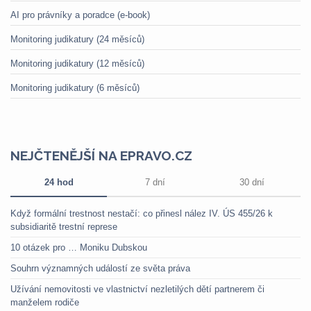
AI pro právníky a poradce (e-book)
Monitoring judikatury (24 měsíců)
Monitoring judikatury (12 měsíců)
Monitoring judikatury (6 měsíců)
NEJČTENĚJŠÍ NA EPRAVO.CZ
24 hod
7 dní
30 dní
Když formální trestnost nestačí: co přinesl nález IV. ÚS 455/26 k
subsidiaritě trestní represe
10 otázek pro … Moniku Dubskou
Souhrn významných událostí ze světa práva
Užívání nemovitosti ve vlastnictví nezletilých dětí partnerem či
manželem rodiče