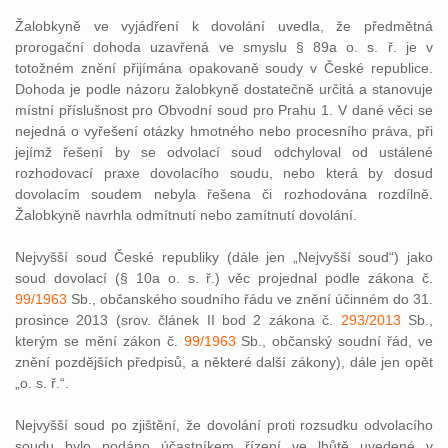
Žalobkyně ve vyjádření k dovolání uvedla, že předmětná
prorogační dohoda uzavřená ve smyslu § 89a o. s. ř. je v
totožném znění přijímána opakovaně soudy v České republice.
Dohoda je podle názoru žalobkyně dostatečně určitá a stanovuje
místní příslušnost pro Obvodní soud pro Prahu 1. V dané věci se
nejedná o vyřešení otázky hmotného nebo procesního práva, při
jejímž řešení by se odvolací soud odchyloval od ustálené
rozhodovací praxe dovolacího soudu, nebo která by dosud
dovolacím soudem nebyla řešena či rozhodována rozdílně.
Žalobkyně navrhla odmítnutí nebo zamítnutí dovolání.
Nejvyšší soud České republiky (dále jen „Nejvyšší soud“) jako
soud dovolací (§ 10a o. s. ř.) věc projednal podle zákona č.
99/1963
Sb., občanského soudního řádu ve znění účinném do 31.
prosince 2013 (srov. článek II bod 2 zákona č.
293/2013
Sb.,
kterým se mění zákon č.
99/1963
Sb., občanský soudní řád, ve
znění pozdějších předpisů, a některé další zákony), dále jen opět
„o. s. ř.“.
Nejvyšší soud po zjištění, že dovolání proti rozsudku odvolacího
soudu bylo podáno účastníkem řízení ve lhůtě uvedené v