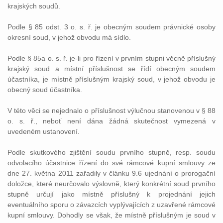
krajských soudů.
Podle § 85 odst. 3 o. s. ř. je obecným soudem právnické osoby
okresní soud, v jehož obvodu má sídlo.
Podle § 85a o. s. ř. je-li pro řízení v prvním stupni věcně příslušný
krajský soud a místní příslušnost se řídí obecným soudem
účastníka, je místně příslušným krajský soud, v jehož obvodu je
obecný soud účastníka.
V této věci se nejednalo o příslušnost výlučnou stanovenou v § 88
o. s. ř., neboť není dána žádná skutečnost vymezená v
uvedeném ustanovení.
Podle skutkového zjištění soudu prvního stupně, resp. soudu
odvolacího účastnice řízení do své rámcové kupní smlouvy ze
dne 27. května 2011 zařadily v článku 9.6 ujednání o prorogační
doložce, které neurčovalo výslovně, který konkrétní soud prvního
stupně určují jako místně příslušný k projednání jejich
eventuálního sporu o závazcích vyplývajících z uzavřené rámcové
kupní smlouvy. Dohodly se však, že místně příslušným je soud v