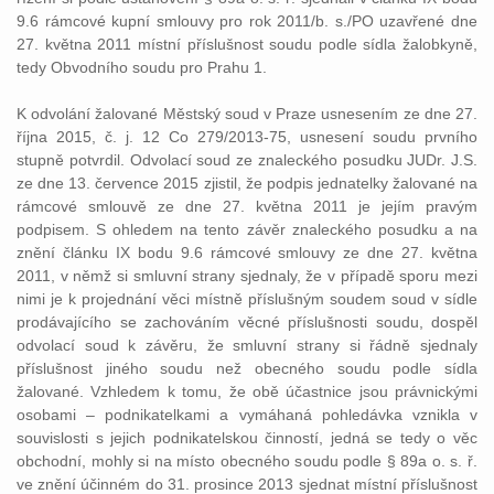
9.6 rámcové kupní smlouvy pro rok 2011/b. s./PO uzavřené dne
27. května 2011 místní příslušnost soudu podle sídla žalobkyně,
tedy Obvodního soudu pro Prahu 1.
K odvolání žalované Městský soud v Praze usnesením ze dne 27.
října 2015, č. j. 12 Co 279/2013-75, usnesení soudu prvního
stupně potvrdil. Odvolací soud ze znaleckého posudku JUDr. J.S.
ze dne 13. července 2015 zjistil, že podpis jednatelky žalované na
rámcové smlouvě ze dne 27. května 2011 je jejím pravým
podpisem. S ohledem na tento závěr znaleckého posudku a na
znění článku IX bodu 9.6 rámcové smlouvy ze dne 27. května
2011, v němž si smluvní strany sjednaly, že v případě sporu mezi
nimi je k projednání věci místně příslušným soudem soud v sídle
prodávajícího se zachováním věcné příslušnosti soudu, dospěl
odvolací soud k závěru, že smluvní strany si řádně sjednaly
příslušnost jiného soudu než obecného soudu podle sídla
žalované. Vzhledem k tomu, že obě účastnice jsou právnickými
osobami – podnikatelkami a vymáhaná pohledávka vznikla v
souvislosti s jejich podnikatelskou činností, jedná se tedy o věc
obchodní, mohly si na místo obecného soudu podle § 89a o. s. ř.
ve znění účinném do 31. prosince 2013 sjednat místní příslušnost