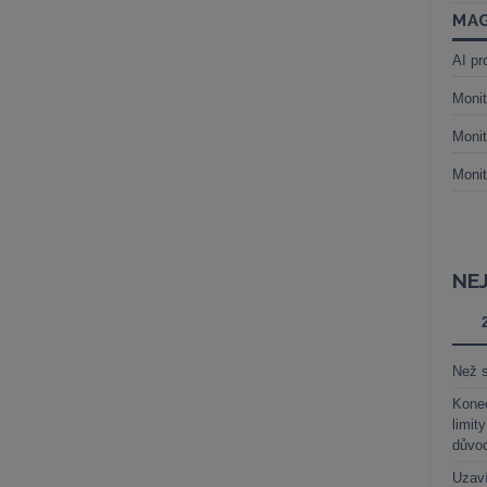
MAG
AI pr
Monit
Monit
Monit
NE
Než s
Kone
limit
důvo
Uzaví