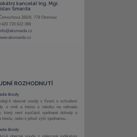
UDNÍ ROZHODNUTÍ
ada škody
dují-li obecné soudy v řízení o schválení
dy o vině a trestu o nároku na náhradu
y, který není součástí sjednané dohody o
a trestu, nebo s jehož výší sjednanou...
ada škody
zí-li obecné soudy z nálezové judikatury