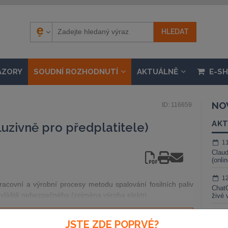
ÁZORY
SOUDNÍ ROZHODNUTÍ
AKTUÁLNĚ
E-S
NO
ID: 116659
AKT
uzivně pro předplatitele)
1
Claud
(onli
1
racovní a výrobní procesy metodu spalování fosilních paliv
ChatG
zvláště nebezpečného (zejména výroba elektri
živé 
1
JSTE ZDE POPRVÉ?
Gemin