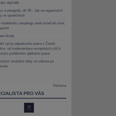
vání objížděk
s a paragrafy, díl 39.: Jak na organizační
y ve společnosti
y hudebního samplingu aneb konečně víme,
 pastiš
ada škody
lní vývoj odpadového práva v České
lice: od implementace evropských cílů k
ickým problémům aplikační praxe
oužení zkušební doby ze zákona po
novele