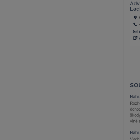
SO
Náhr
Rozho
doho
škod
vině 
Náhr
Vychá