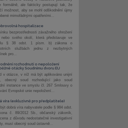
 formálně, ale fakticky postupují tak, že
učí možnost, aby se mohl odškodnění újmy
obené mimořádnými opatřeními...
brovolná hospitalizace
ínku bezprostřednosti závažného ohrožení
 nebo svého okolí, která představuje ve
lu § 38 odst. 1 písm. b) zákona o
votních službách jednu z nezbytných
nek pro...
odnění rozhodnutí o nepoložení
běžné otázky Soudnímu dvoru EU
 v otázce, v níž má být aplikováno unijní
o, obecný soud rozhodující jako soud
dní instance ve smyslu čl. 267 Smlouvy o
vání Evropské unie nepoložení...
 víra (exkluzivně pro předplatitele)
 být dobrá víra nabyvatele podle § 984 odst.
kona č. 89/2012 Sb., občanský zákoník,
cena z důvodu nedostatečné investigativní
ity, musí obecný soud ústavně...