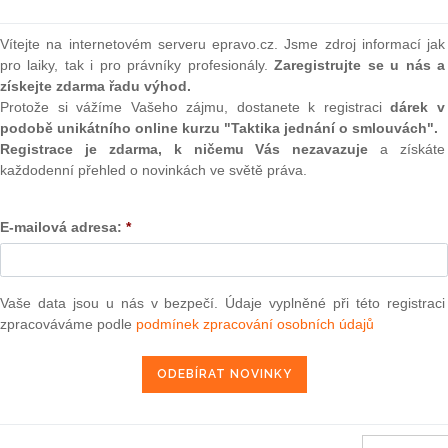
 tento aktuální judikát?
(onli
určena naše služba „
Monitoring judikatury
“.
2
Vítejte na internetovém serveru epravo.cz. Jsme zdroj informací jak
Prakt
pro laiky, tak i pro právníky profesionály.
Zaregistrujte se u nás a
eré jsou určené pouze předplatitelům a nejsou přístupné
smluv
získejte zdarma řadu výhod.
veřejně.
Protože si vážíme Vašeho zájmu, dostanete k registraci
dárek v
0
ce informací navštivte náš
podobě unikátního online kurzu "Taktika jednání o smlouvách".
Prakt
judik
Registrace je zdarma, k ničemu Vás nezavazuje
a získáte
každodenní přehled o novinkách ve světě práva.
E-SHOP
ONL
m předplatné -
přihlásit se
E-mailová adresa:
*
Vnos
valor
soud
ra, právo |
Vaše data jsou u nás v bezpečí. Údaje vyplněné při této registraci
www.epravo.cz
Výpo
neom
zpracováváme podle
podmínek zpracování osobních údajů
Nová 
14. 7. 2023
Změn
energ
Čern