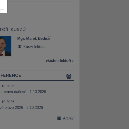
TOŘI KURZŮ
Mgr. Marek Bednář
Mgr. Veronika 
Kurzy lektora
Kurzy lektora
všichni lektoři
FERENCE
1.10.2026
ní právo daňové - 1.10.2026
2.10.2026
é právo 2026 - 2.10.2026
Archiv