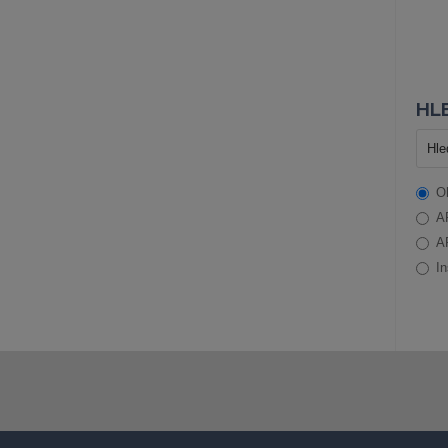
HLE
O
A
A
In