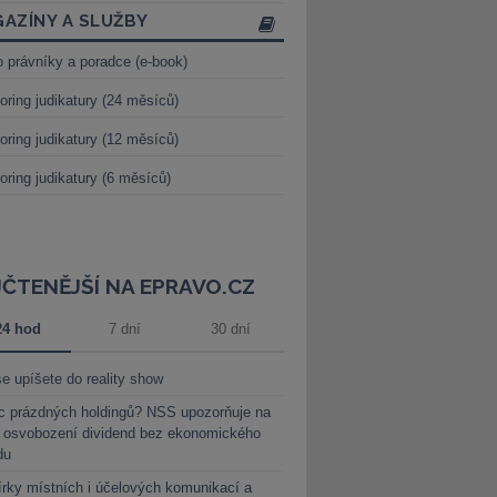
AZÍNY A SLUŽBY
o právníky a poradce (e-book)
oring judikatury (24 měsíců)
oring judikatury (12 měsíců)
oring judikatury (6 měsíců)
JČTENĚJŠÍ NA EPRAVO.CZ
24 hod
7 dní
30 dní
e upíšete do reality show
c prázdných holdingů? NSS upozorňuje na
y osvobození dividend bez ekonomického
du
rky místních i účelových komunikací a