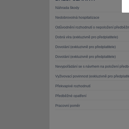
Náhrada škody
Nedobrovolná hospitalizace
Odůvodnění rozhodnutí o nepoložení předběž
Dobrá víra (exkluzivně pro předplatitele)
JUDr. Tomáš Nielsen
JUDr. Tom
Kurzy lektora
Kurzy le
Dovolání (exkluzivně pro předplatitele)
Dovolání (exkluzivně pro předplatitele)
Nevypořádání se s návrhem na položení před
Vyživovací povinnost (exkluzivně pro předplatit
Překvapivé rozhodnutí
Předběžné opatření
Pracovní poměr