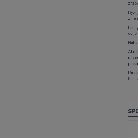
zřizo
Byzny
změn
Limit
co je
Náhr
Aktuá
repub
prakt
Prodl
flexi