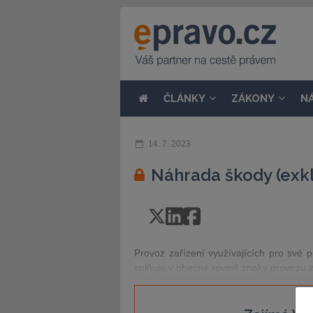
ČLÁNKY
ZÁKONY
N
14. 7. 2023
Náhrada škody (exkl
Provoz zařízení využívajících pro své p
splňuje v obecné rovině znaky provozu 