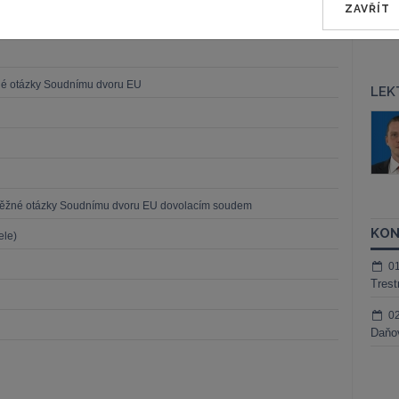
ZAVŘÍT
né otázky Soudnímu dvoru EU
LEK
áš Sokol
JUDr. Martin Maisner, Ph.D.,
MCIArb
ktora
Kurzy lektora
běžné otázky Soudnímu dvoru EU dovolacím soudem
KON
ele)
0
Trest
0
Daňov