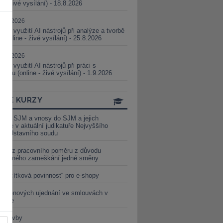
ne - živé vysílání) - 18.8.2026
5.08.2026
ické využití AI nástrojů při analýze a tvorbě
 (online - živé vysílání) - 25.8.2026
1.09.2026
ické využití AI nástrojů při práci s
aturou (online - živé vysílání) - 1.9.2026
INE KURZY
y ze SJM a vnosy do SJM a jejich
izace v aktuální judikatuře Nejvyššího
u a Ústavního soudu
věď z pracovního poměru z důvodu
luveného zameškání jedné směny
„tlačítková povinnost“ pro e-shopy
a cenových ujednání ve smlouvách v
etice
é stavby