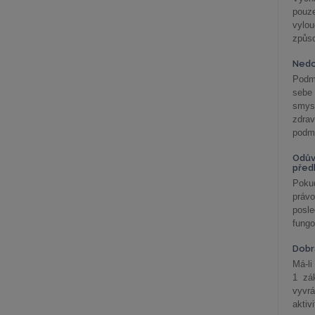
pouze
vylo
způs
Nedo
Podm
sebe
smys
zdra
podmí
Odův
před
Pokud
práv
posle
fungo
Dobrá
Má-li
1 zá
vyvrá
aktiv