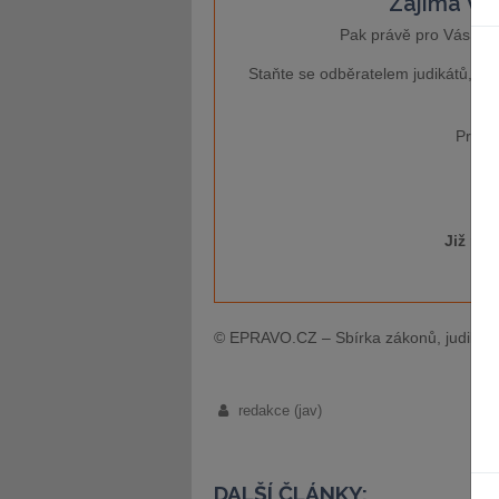
Zajímá Vás
Pak právě pro Vás je 
Staňte se odběratelem judikátů, kt
Pro ví
Již má
© EPRAVO.CZ – Sbírka zákonů, judikatu
redakce (jav)
DALŠÍ ČLÁNKY: