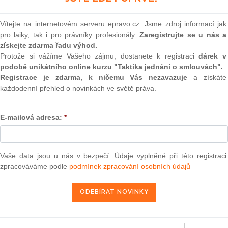
 tento aktuální judikát?
(onli
určena naše služba „
Monitoring judikatury
“.
2
Vítejte na internetovém serveru epravo.cz. Jsme zdroj informací jak
Prakt
eré jsou určené pouze předplatitelům a nejsou přístupné
pro laiky, tak i pro právníky profesionály.
Zaregistrujte se u nás a
smluv
veřejně.
získejte zdarma řadu výhod.
Protože si vážíme Vašeho zájmu, dostanete k registraci
dárek v
0
ce informací navštivte náš
podobě unikátního online kurzu "Taktika jednání o smlouvách".
Prakt
judik
Registrace je zdarma, k ničemu Vás nezavazuje
a získáte
E-SHOP
každodenní přehled o novinkách ve světě práva.
ONL
m předplatné -
přihlásit se
E-mailová adresa:
*
Vnos
valor
soud
Výpo
Vaše data jsou u nás v bezpečí. Údaje vyplněné při této registraci
8. 2. 2019
neom
zpracováváme podle
podmínek zpracování osobních údajů
Nová 
Změn
energ
 předplatitele)
Čern