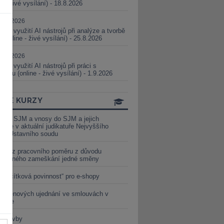
ne - živé vysílání) - 18.8.2026
5.08.2026
ické využití AI nástrojů při analýze a tvorbě
 (online - živé vysílání) - 25.8.2026
1.09.2026
ické využití AI nástrojů při práci s
aturou (online - živé vysílání) - 1.9.2026
INE KURZY
y ze SJM a vnosy do SJM a jejich
izace v aktuální judikatuře Nejvyššího
u a Ústavního soudu
věď z pracovního poměru z důvodu
luveného zameškání jedné směny
„tlačítková povinnost“ pro e-shopy
a cenových ujednání ve smlouvách v
etice
é stavby