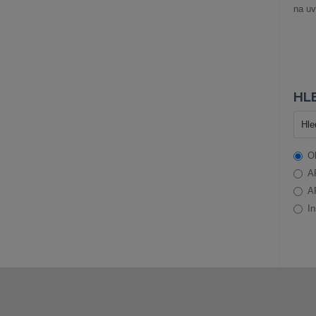
na uv
HLE
O
A
A
In