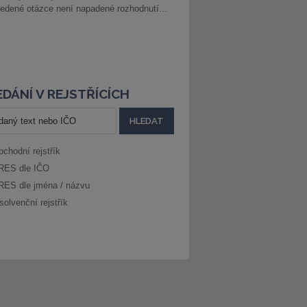
edené otázce není napadené rozhodnutí...
DÁNÍ V REJSTŘÍCÍCH
bchodní rejstřík
RES dle IČO
RES dle jména / názvu
solvenční rejstřík