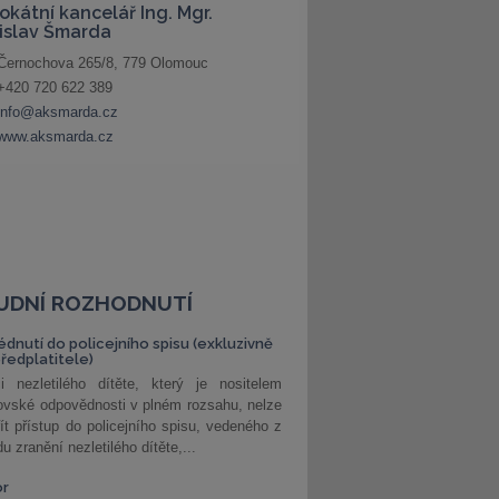
UDNÍ ROZHODNUTÍ
édnutí do policejního spisu (exkluzivně
předplatitele)
i nezletilého dítěte, který je nositelem
ovské odpovědnosti v plném rozsahu, nelze
ít přístup do policejního spisu, vedeného z
u zranění nezletilého dítěte,...
or