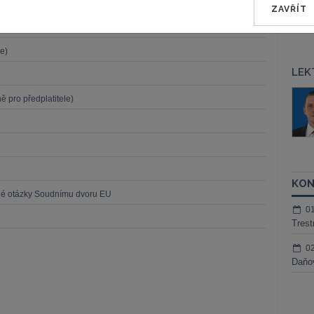
ZAVŘÍT
o předplatitele)
e)
LEK
áš Sokol
JUDr. Martin Maisner, Ph.D.,
 pro předplatitele)
MCIArb
ktora
Kurzy lektora
KON
né otázky Soudnímu dvoru EU
0
Trest
0
Daňov