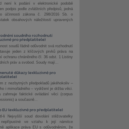
d není k podání v elektronické podobě
jen podpis podle zvláštních předpisů, jedná
o účinnosti zákona č. 298/2016 Sb. o
statek obsahových náležitostí upravených
odnění soudního rozhodnutí
luzivně pro předplatitele)
nost soudů řádně odůvodnit svá rozhodnutí
stavuje jeden z klíčových prvků práva na
í ochranu chráněného čl. 36 odst. 1 Listiny
dních práv a svobod. Soudy mají...
enuté důkazy (exkluzivně pro
platitele)
m z nezbytných předpokladů jakéhokoliv –
ho i mimořádného – vydržení je držba věci.
 zahrnuje faktické ovládání věci (corpus
ssionis) a současně...
o EU (exkluzivně pro předplatitele)
l-li Nejvyšší soud dovolání stěžovatelky
 nepřípustné ve vztahu k její námitce
dně aplikace práva EU s odůvodněním, že