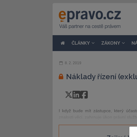
ČLÁNKY
ZÁKONY
N
8. 2. 2019
Náklady řízení (exkl
I když bude mít zástupce, který účast
znalosti věci, zahrnuje úkon právní služ