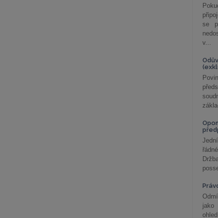
Poku
připo
se p
nedo
v...
Odův
(exk
Povin
před
soudn
zákla
Opom
před
Jední
řádné
Držba
posse
Práv
Odmít
jako
ohle