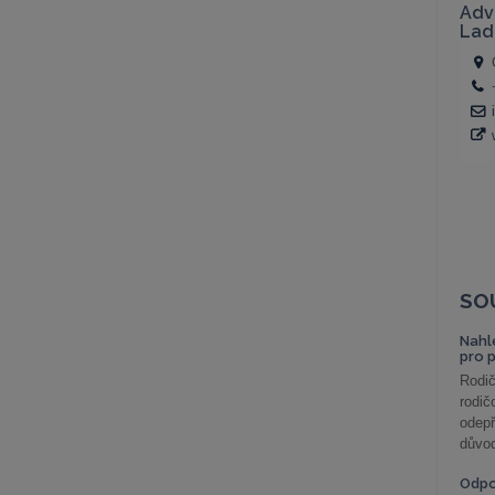
SO
Nahl
pro 
Rodič
rodič
odepř
důvod
Odp