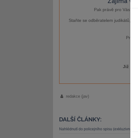
Zajímá Vás
Pak právě pro Vás je 
Staňte se odběratelem judikátů, kt
Pro ví
Již má
redakce (jav)
DALŠÍ ČLÁNKY:
Nahlédnutí do policejního spisu (exkluzivně pro