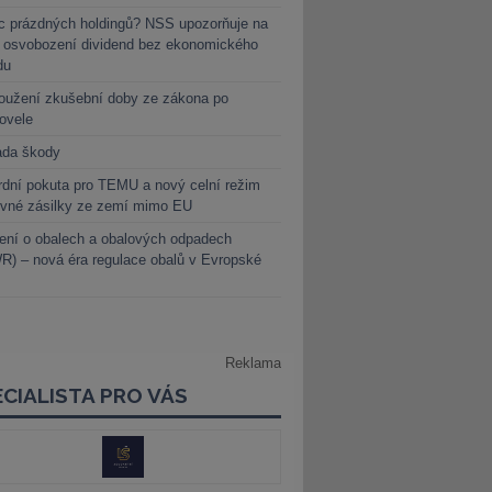
c prázdných holdingů? NSS upozorňuje na
y osvobození dividend bez ekonomického
du
oužení zkušební doby ze zákona po
novele
ada škody
dní pokuta pro TEMU a nový celní režim
evné zásilky ze zemí mimo EU
ení o obalech a obalových odpadech
) – nová éra regulace obalů v Evropské