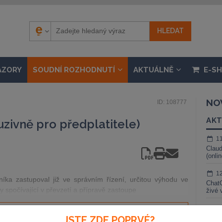
ÁZORY
SOUDNÍ ROZHODNUTÍ
AKTUÁLNĚ
E-S
NO
ID: 108777
AKT
uzivně pro předplatitele)
1
Claud
(onli
1
níka zastupoval již ve správním řízení, určitou výhodu ve
ChatG
by spočívající v převzetí a přípravě zastoupe
živé 
1
JSTE ZDE POPRVÉ?
Gemin