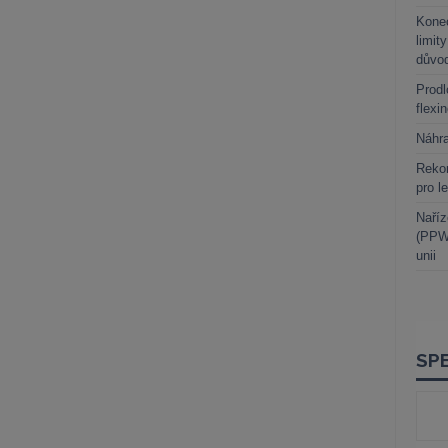
Kone
limit
důvo
Prodl
flexi
Náhr
Rekor
pro l
Naříz
(PPWR
unii