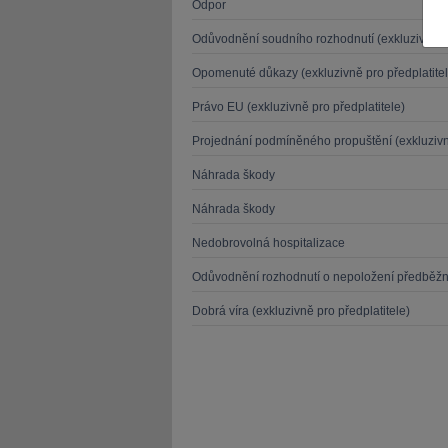
Odpor
Odůvodnění soudního rozhodnutí (exkluzivně pr
Opomenuté důkazy (exkluzivně pro předplatitel
Právo EU (exkluzivně pro předplatitele)
JUDr. Tomáš Nielsen
JUDr. Tom
Projednání podmíněného propuštění (exkluzivně
Kurzy lektora
Kurzy le
Náhrada škody
Náhrada škody
Nedobrovolná hospitalizace
Odůvodnění rozhodnutí o nepoložení předběž
Dobrá víra (exkluzivně pro předplatitele)