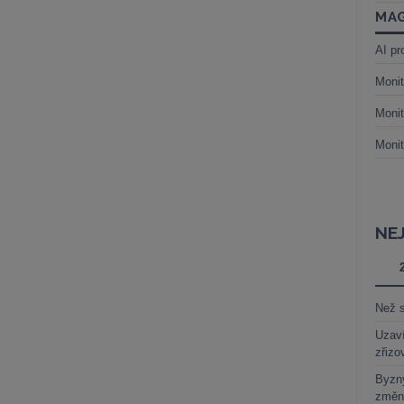
MAG
AI pr
Monit
Monit
Monit
NE
Než s
Uzaví
zřizo
Byzny
změn