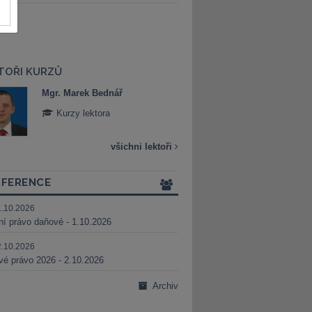
TOŘI KURZŮ
Mgr. Marek Bednář
Mgr. Veronika 
Kurzy lektora
Kurzy lektora
všichni lektoři
FERENCE
1.10.2026
ní právo daňové - 1.10.2026
2.10.2026
é právo 2026 - 2.10.2026
Archiv