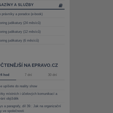
AZÍNY A SLUŽBY
o právníky a poradce (e-book)
oring judikatury (24 měsíců)
oring judikatury (12 měsíců)
oring judikatury (6 měsíců)
JČTENĚJŠÍ NA EPRAVO.CZ
24 hod
7 dní
30 dní
e upíšete do reality show
rky místních i účelových komunikací a
vání objížděk
s a paragrafy, díl 39.: Jak na organizační
y ve společnosti