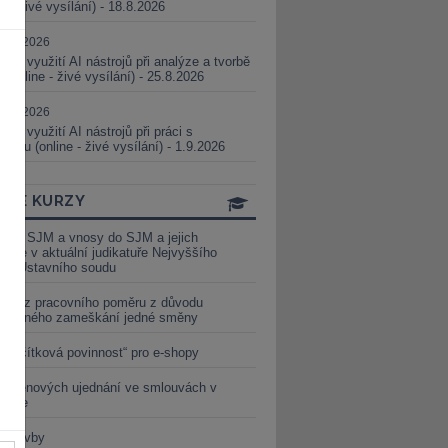
ne - živé vysílání) - 18.8.2026
5.08.2026
ické využití AI nástrojů při analýze a tvorbě
 (online - živé vysílání) - 25.8.2026
1.09.2026
ické využití AI nástrojů při práci s
aturou (online - živé vysílání) - 1.9.2026
INE KURZY
y ze SJM a vnosy do SJM a jejich
izace v aktuální judikatuře Nejvyššího
u a Ústavního soudu
věď z pracovního poměru z důvodu
luveného zameškání jedné směny
„tlačítková povinnost“ pro e-shopy
a cenových ujednání ve smlouvách v
etice
é stavby