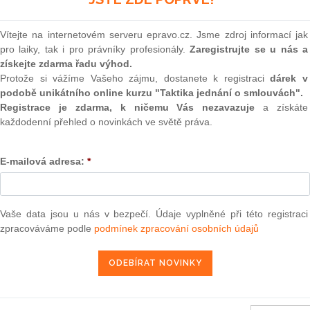
 tento aktuální judikát?
(onli
určena naše služba „
Monitoring judikatury
“.
2
Vítejte na internetovém serveru epravo.cz. Jsme zdroj informací jak
Prakt
eré jsou určené pouze předplatitelům a nejsou přístupné
pro laiky, tak i pro právníky profesionály.
Zaregistrujte se u nás a
smluv
veřejně.
získejte zdarma řadu výhod.
0
Protože si vážíme Vašeho zájmu, dostanete k registraci
dárek v
ce informací navštivte náš
Prakt
podobě unikátního online kurzu "Taktika jednání o smlouvách".
judik
Registrace je zdarma, k ničemu Vás nezavazuje
a získáte
E-SHOP
každodenní přehled o novinkách ve světě práva.
ONL
m předplatné -
přihlásit se
E-mailová adresa:
*
Vnos
valor
soud
ra, právo |
www.epravo.cz
Výpo
Vaše data jsou u nás v bezpečí. Údaje vyplněné při této registraci
neom
zpracováváme podle
podmínek zpracování osobních údajů
Nová 
3. 11. 2023
Změn
energ
Čern