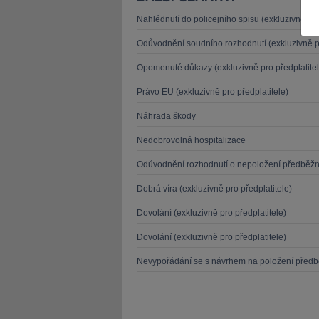
Nahlédnutí do policejního spisu (exkluzivně pro
Odůvodnění soudního rozhodnutí (exkluzivně pr
Opomenuté důkazy (exkluzivně pro předplatitel
Právo EU (exkluzivně pro předplatitele)
JUDr. Tomáš Nielsen
JUDr. Tom
Kurzy lektora
Kurzy le
Náhrada škody
Nedobrovolná hospitalizace
Odůvodnění rozhodnutí o nepoložení předběž
Dobrá víra (exkluzivně pro předplatitele)
Dovolání (exkluzivně pro předplatitele)
Dovolání (exkluzivně pro předplatitele)
Nevypořádání se s návrhem na položení před