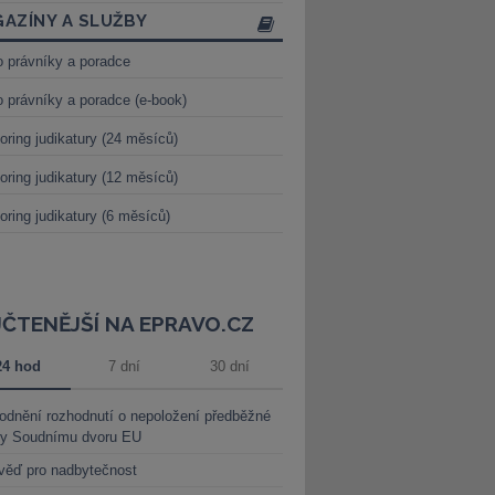
AZÍNY A SLUŽBY
o právníky a poradce
o právníky a poradce (e-book)
oring judikatury (24 měsíců)
oring judikatury (12 měsíců)
oring judikatury (6 měsíců)
JČTENĚJŠÍ NA EPRAVO.CZ
24 hod
7 dní
30 dní
dnění rozhodnutí o nepoložení předběžné
ky Soudnímu dvoru EU
věď pro nadbytečnost