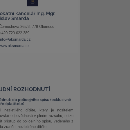
UDNÍ ROZHODNUTÍ
édnutí do policejního spisu (exkluzivně
předplatitele)
i nezletilého dítěte, který je nositelem
ovské odpovědnosti v plném rozsahu, nelze
ít přístup do policejního spisu, vedeného z
u zranění nezletilého dítěte,...