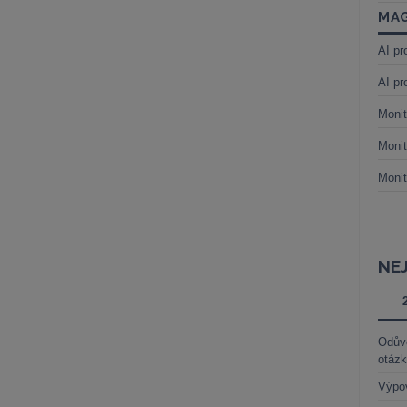
MAG
AI pr
AI pr
Monit
Monit
Monit
NE
Odůvo
otáz
Výpo