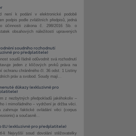
or
d není k podání v elektronické podobě
jen podpis podle zvláštních předpisů, jedná
o účinnosti zákona č. 298/2016 Sb. o
statek obsahových náležitostí upravených
odnění soudního rozhodnutí
luzivně pro předplatitele)
nost soudů řádně odůvodnit svá rozhodnutí
stavuje jeden z klíčových prvků práva na
í ochranu chráněného čl. 36 odst. 1 Listiny
dních práv a svobod. Soudy mají...
enuté důkazy (exkluzivně pro
platitele)
m z nezbytných předpokladů jakéhokoliv –
ho i mimořádného – vydržení je držba věci.
 zahrnuje faktické ovládání věci (corpus
ssionis) a současně...
o EU (exkluzivně pro předplatitele)
l-li Nejvyšší soud dovolání stěžovatelky