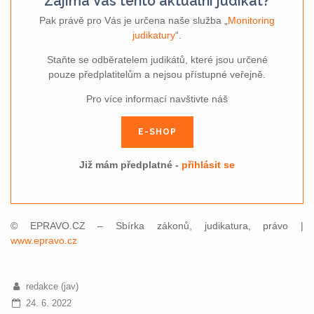
Zajímá Vás tento aktuální judikát?
Pak právě pro Vás je určena naše služba „
Monitoring
judikatury
“.
Staňte se odběratelem judikátů, které jsou určené
pouze předplatitelům a nejsou přístupné veřejně.
Pro více informací navštivte náš
E-SHOP
Již mám předplatné -
přihlásit se
© EPRAVO.CZ – Sbírka zákonů, judikatura, právo |
www.epravo.cz
redakce (jav)
24. 6. 2022