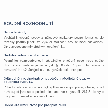
SOUDNÍ ROZHODNUTÍ
Náhrada škody
Vychází-li obecné soudy z nálezové judikatury pouze formálně, ale
fakticky postupují tak, že vyloučí možnost, aby se mohl odškodnění
újmy způsobené mimořádnými opatřeními...
Nedobrovolná hospitalizace
Podmínku bezprostřednosti závažného ohrožení sebe nebo svého
okolí, která představuje ve smyslu § 38 odst. 1 písm. b) zákona o
zdravotních službách jednu z nezbytných podmínek pro...
Odůvodnění rozhodnutí o nepoložení předběžné otázky
Soudnímu dvoru EU
Pokud v otázce, v níž má být aplikováno unijní právo, obecný soud
rozhodující jako soud poslední instance ve smyslu čl. 267 Smlouvy o
fungování Evropské unie nepoložení...
Dobrá víra (exkluzivně pro předplatitele)