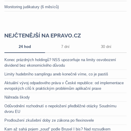
Monitoring judikatury (6 měsíců)
NEJČTENĚJŠÍ NA EPRAVO.CZ
24 hod
7 dní
30 dní
Konec prázdných holdingů? NSS upozorňuje na limity osvobození
dividend bez ekonomického důvodu
Limity hudebního samplingu aneb konečně víme, co je pastiš
Aktuální vývoj odpadového práva v České republice: od implementace
evropských cílů k praktickým problémům aplikační praxe
Náhrada škody
Odůvodnění rozhodnutí o nepoložení předběžné otázky Soudnímu
dvoru EU
Prodloužení zkušební doby ze zákona po flexinovele
Kam až sahá pojem „soud“ podle Brusel I bis? Nad rozsudkem