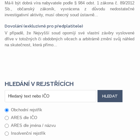
Má-li být dobrá víra nabyvatele podle § 984 odst. 1 zákona č. 89/2012
Sb., občanský zákoník, vyvrácena z důvodu nedostatečné
investigativní aktivity, musí obecný soud ústavně...
Dovolání (exkluzivně pro předplatitele)
V případě, že Nejvyšší soud opomíjí své vlastní závěry vyslovené
dříve v totožných či obdobných věcech a arbitrárně změní svůj náhled
na skutečnost, která přímo...
HLEDÁNÍ V REJSTŘÍCÍCH
Obchodní rejstřík
ARES dle IČO
ARES dle jména / názvu
Insolvenční rejstřík