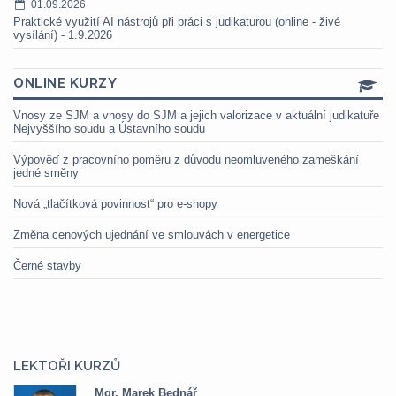
01.09.2026
Praktické využití AI nástrojů při práci s judikaturou (online - živé
vysílání) - 1.9.2026
ONLINE KURZY
Vnosy ze SJM a vnosy do SJM a jejich valorizace v aktuální judikatuře
Nejvyššího soudu a Ústavního soudu
Výpověď z pracovního poměru z důvodu neomluveného zameškání
jedné směny
Nová „tlačítková povinnost“ pro e-shopy
Změna cenových ujednání ve smlouvách v energetice
Černé stavby
LEKTOŘI KURZŮ
Mgr. Marek Bednář