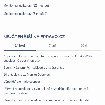
Monitoring judikatury (12 měsíců)
Monitoring judikatury (6 měsíců)
NEJČTENĚJŠÍ NA EPRAVO.CZ
24 hod
7 dní
30 dní
Když formální trestnost nestačí: co přinesl nález IV. ÚS 455/26 k
subsidiaritě trestní represe
Souhrn významných událostí ze světa práva
10 otázek pro … Moniku Dubskou
Výpověď pro nadbytečnost
Užívání nemovitosti ve vlastnictví nezletilých dětí partnerem či
manželem rodiče
Uzavírky místních i účelových komunikací a zřizování objížděk