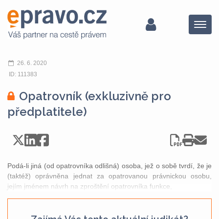
Menu
26. 6. 2020
ID: 111383
Opatrovník (exkluzivně pro
předplatitele)
Podá-li jiná (od opatrovníka odlišná) osoba, jež o sobě tvrdí, že je
(taktéž) oprávněna jednat za opatrovanou právnickou osobu,
jejím jménem návrh na zproštění opatrovníka funkce,