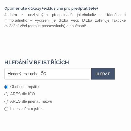
Opomenuté důkazy (exkluzivně pro předplatitele)
Jedním z nezbytných předpokladů jakéhokoliv – řádného i
mimořádného – vydržení je držba věci. Držba zahrnuje faktické
ovládání věci (corpus possessionis) a současně...
HLEDÁNÍ V REJSTŘÍCÍCH
Obchodní rejstřík
ARES dle IČO
ARES dle jména / názvu
Insolvenční rejstřík