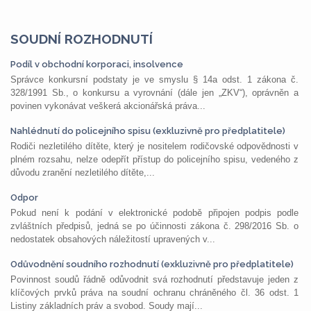
SOUDNÍ ROZHODNUTÍ
Podíl v obchodní korporaci, insolvence
Správce konkursní podstaty je ve smyslu § 14a odst. 1 zákona č.
328/1991 Sb., o konkursu a vyrovnání (dále jen „ZKV“), oprávněn a
povinen vykonávat veškerá akcionářská práva...
Nahlédnutí do policejního spisu (exkluzivně pro předplatitele)
Rodiči nezletilého dítěte, který je nositelem rodičovské odpovědnosti v
plném rozsahu, nelze odepřít přístup do policejního spisu, vedeného z
důvodu zranění nezletilého dítěte,...
Odpor
Pokud není k podání v elektronické podobě připojen podpis podle
zvláštních předpisů, jedná se po účinnosti zákona č. 298/2016 Sb. o
nedostatek obsahových náležitostí upravených v...
Odůvodnění soudního rozhodnutí (exkluzivně pro předplatitele)
Povinnost soudů řádně odůvodnit svá rozhodnutí představuje jeden z
klíčových prvků práva na soudní ochranu chráněného čl. 36 odst. 1
Listiny základních práv a svobod. Soudy mají...