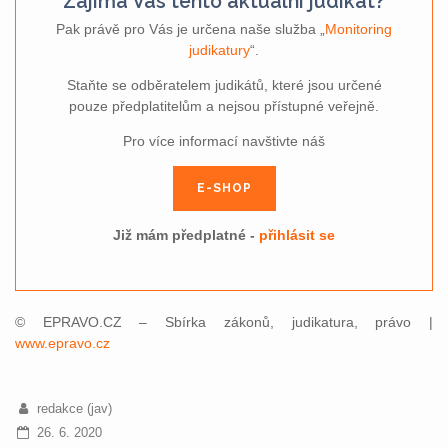
Zajímá Vás tento aktuální judikát?
Pak právě pro Vás je určena naše služba „
Monitoring
judikatury
“.
Staňte se odběratelem judikátů, které jsou určené
pouze předplatitelům a nejsou přístupné veřejně.
Pro více informací navštivte náš
E-SHOP
Již mám předplatné -
přihlásit se
© EPRAVO.CZ – Sbírka zákonů, judikatura, právo |
www.epravo.cz
redakce (jav)
26. 6. 2020