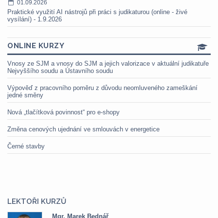
01.09.2026
Praktické využití AI nástrojů při práci s judikaturou (online - živé
vysílání) - 1.9.2026
ONLINE KURZY
Vnosy ze SJM a vnosy do SJM a jejich valorizace v aktuální judikatuře
Nejvyššího soudu a Ústavního soudu
Výpověď z pracovního poměru z důvodu neomluveného zameškání
jedné směny
Nová „tlačítková povinnost“ pro e-shopy
Změna cenových ujednání ve smlouvách v energetice
Černé stavby
LEKTOŘI KURZŮ
Mgr. Marek Bednář