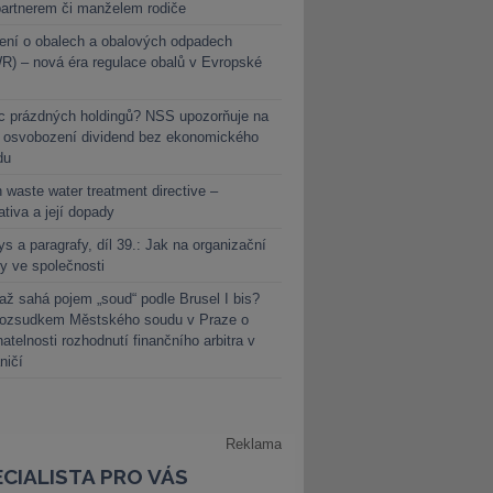
partnerem či manželem rodiče
ení o obalech a obalových odpadech
) – nová éra regulace obalů v Evropské
c prázdných holdingů? NSS upozorňuje na
y osvobození dividend bez ekonomického
du
 waste water treatment directive –
lativa a její dopady
s a paragrafy, díl 39.: Jak na organizační
y ve společnosti
ž sahá pojem „soud“ podle Brusel I bis?
rozsudkem Městského soudu v Praze o
atelnosti rozhodnutí finančního arbitra v
ničí