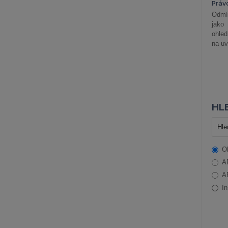
Práv
Odmít
jako
ohle
na uv
HLE
O
A
A
In