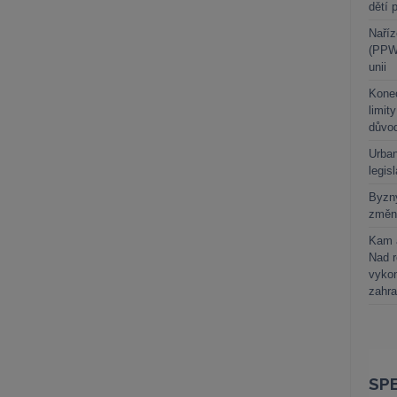
dětí 
Naříz
(PPWR
unii
Kone
limit
důvo
Urban
legis
Byzny
změn
Kam a
Nad 
vykon
zahra