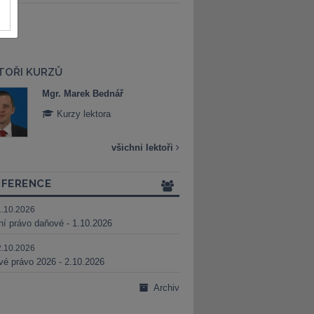
TOŘI KURZŮ
Mgr. Marek Bednář
Mgr. Veronika 
Kurzy lektora
Kurzy lektora
všichni lektoři
FERENCE
1.10.2026
ní právo daňové - 1.10.2026
2.10.2026
é právo 2026 - 2.10.2026
Archiv