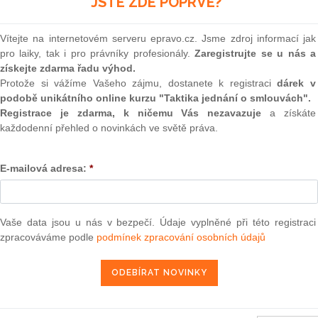
JSTE ZDE POPRVÉ?
 tento aktuální judikát?
(onli
určena naše služba „
Monitoring judikatury
“.
2
Vítejte na internetovém serveru epravo.cz. Jsme zdroj informací jak
Prakt
eré jsou určené pouze předplatitelům a nejsou přístupné
pro laiky, tak i pro právníky profesionály.
Zaregistrujte se u nás a
smluv
veřejně.
získejte zdarma řadu výhod.
0
Protože si vážíme Vašeho zájmu, dostanete k registraci
dárek v
ce informací navštivte náš
Prakt
podobě unikátního online kurzu "Taktika jednání o smlouvách".
judik
Registrace je zdarma, k ničemu Vás nezavazuje
a získáte
E-SHOP
každodenní přehled o novinkách ve světě práva.
ONL
m předplatné -
přihlásit se
E-mailová adresa:
*
Vnos
valor
soud
Výpo
1. 2. 2019
Vaše data jsou u nás v bezpečí. Údaje vyplněné při této registraci
neom
zpracováváme podle
podmínek zpracování osobních údajů
Nová 
Změn
energ
 předplatitele)
Čern