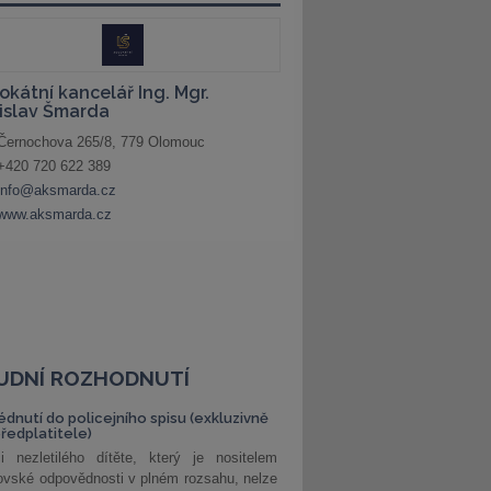
UDNÍ ROZHODNUTÍ
édnutí do policejního spisu (exkluzivně
předplatitele)
i nezletilého dítěte, který je nositelem
ovské odpovědnosti v plném rozsahu, nelze