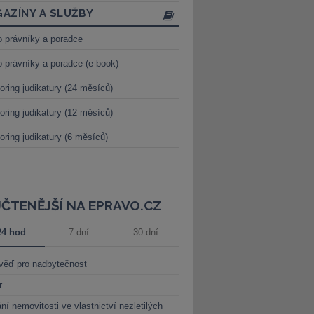
AZÍNY A SLUŽBY
o právníky a poradce
o právníky a poradce (e-book)
oring judikatury (24 měsíců)
oring judikatury (12 měsíců)
oring judikatury (6 měsíců)
JČTENĚJŠÍ NA EPRAVO.CZ
24 hod
7 dní
30 dní
věď pro nadbytečnost
r
ní nemovitosti ve vlastnictví nezletilých