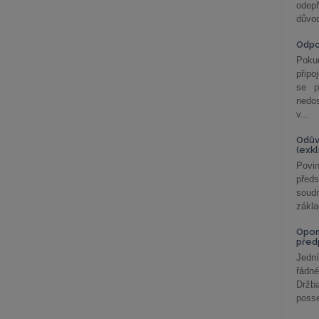
odepř
důvod
Odp
Poku
připo
se p
nedo
v...
Odův
(exk
Povin
před
soudn
zákla
Opom
před
Jední
řádné
Držba
posse