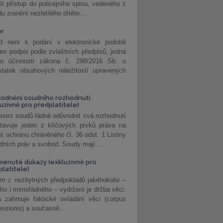
ít přístup do policejního spisu, vedeného z
u zranění nezletilého dítěte,...
or
d není k podání v elektronické podobě
jen podpis podle zvláštních předpisů, jedná
o účinnosti zákona č. 298/2016 Sb. o
statek obsahových náležitostí upravených
odnění soudního rozhodnutí
luzivně pro předplatitele)
nost soudů řádně odůvodnit svá rozhodnutí
stavuje jeden z klíčových prvků práva na
í ochranu chráněného čl. 36 odst. 1 Listiny
dních práv a svobod. Soudy mají...
enuté důkazy (exkluzivně pro
platitele)
m z nezbytných předpokladů jakéhokoliv –
ho i mimořádného – vydržení je držba věci.
 zahrnuje faktické ovládání věci (corpus
ssionis) a současně...