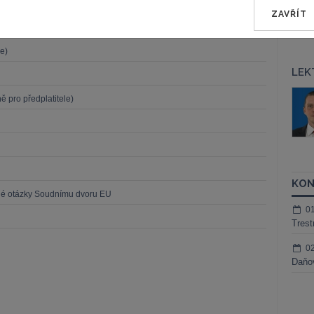
ZAVŘÍT
o předplatitele)
e)
LEK
áš Sokol
JUDr. Martin Maisner, Ph.D.,
 pro předplatitele)
MCIArb
ktora
Kurzy lektora
KON
né otázky Soudnímu dvoru EU
0
Trest
0
Daňov