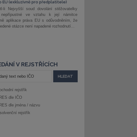
o EU (exkluzivně pro předplatitele)
l-li Nejvyšší soud dovolání stěžovatelky
 nepřípustné ve vztahu k její námitce
dně aplikace práva EU s odůvodněním, že
edené otázce není napadené rozhodnutí...
DÁNÍ V REJSTŘÍCÍCH
bchodní rejstřík
RES dle IČO
RES dle jména / názvu
solvenční rejstřík