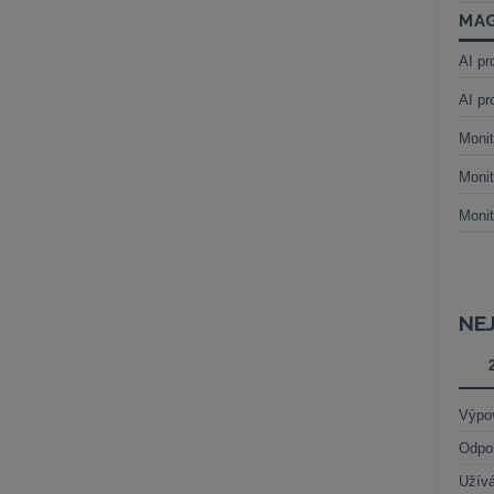
MAG
AI pr
AI pr
Monit
Monit
Monit
NE
Výpo
Odpo
Užívá