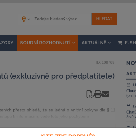
ÁZORY
SOUDNÍ ROZHODNUTÍ
AKTUÁLNĚ
E-S
NO
ID: 108769
AKT
ů (exkluzivně pro předplatitele)
1
Claud
(onli
1
erých přesto shledá, že se jedná o vnitřní pokyny dle § 11
ChatG
ístupu k informacím, vede toto jeho pochybení
živé 
1
Gemin