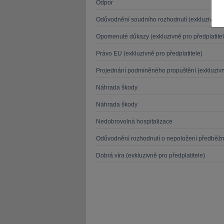
Odpor
Odůvodnění soudního rozhodnutí (exkluzivně pr
Opomenuté důkazy (exkluzivně pro předplatitel
Právo EU (exkluzivně pro předplatitele)
JUDr. Tomáš Nielsen
JUDr. Tom
Projednání podmíněného propuštění (exkluzivně
Kurzy lektora
Kurzy le
Náhrada škody
Náhrada škody
Nedobrovolná hospitalizace
Odůvodnění rozhodnutí o nepoložení předběž
Dobrá víra (exkluzivně pro předplatitele)