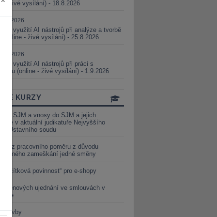
ne - živé vysílání) - 18.8.2026
5.08.2026
ické využití AI nástrojů při analýze a tvorbě
 (online - živé vysílání) - 25.8.2026
1.09.2026
ické využití AI nástrojů při práci s
aturou (online - živé vysílání) - 1.9.2026
INE KURZY
y ze SJM a vnosy do SJM a jejich
izace v aktuální judikatuře Nejvyššího
u a Ústavního soudu
věď z pracovního poměru z důvodu
luveného zameškání jedné směny
„tlačítková povinnost“ pro e-shopy
a cenových ujednání ve smlouvách v
etice
é stavby