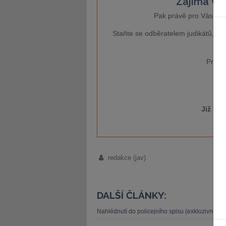
Zajímá Vás
Pak právě pro Vás je 
Staňte se odběratelem judikátů, kt
Pro ví
Již má
redakce (jav)
DALŠÍ ČLÁNKY:
Nahlédnutí do policejního spisu (exkluzivně pro