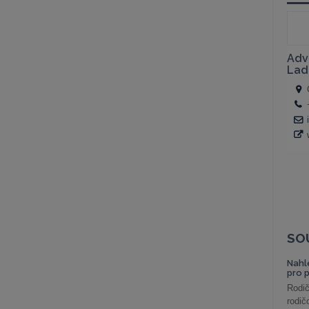
SO
Nahl
pro 
Rodič
rodič