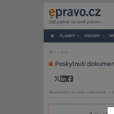
ČLÁNKY
ZÁKONY
N
1. 2. 2019
Poskytnutí dokument
Neseznámí-li se soud s dokumenty, u kt
odst. 1 písm. a) zákona o svobodném př