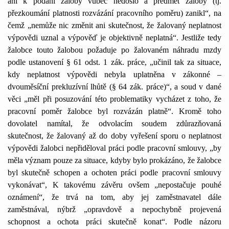
ani k podání žaloby vůbec nedošlo a předmět žaloby (tj.
přezkoumání platnosti rozvázání pracovního poměru) zanikl“, na
čemž „nemůže nic změnit ani skutečnost, že žalovaný neplatnost
výpovědi uznal a výpověď je objektivně neplatná“. Jestliže tedy
žalobce touto žalobou požaduje po žalovaném náhradu mzdy
podle ustanovení § 61 odst. 1 zák. práce, „učinil tak za situace,
kdy neplatnost výpovědi nebyla uplatněna v zákonné –
dvouměsíční prekluzívní lhůtě (§ 64 zák. práce)“, a soud v dané
věci „měl při posuzování této problematiky vycházet z toho, že
pracovní poměr žalobce byl rozvázán platně“. Kromě toho
dovolatel namítal, že odvolacím soudem zdůrazňovaná
skutečnost, že žalovaný až do doby vyřešení sporu o neplatnost
výpovědi žalobci nepřiděloval práci podle pracovní smlouvy, „by
měla význam pouze za situace, kdyby bylo prokázáno, že žalobce
byl skutečně schopen a ochoten práci podle pracovní smlouvy
vykonávat“, K takovému závěru ovšem „nepostačuje pouhé
oznámení“, že trvá na tom, aby jej zaměstnavatel dále
zaměstnával, nýbrž „opravdově a nepochybně projevená
schopnost a ochota práci skutečně konat“. Podle názoru