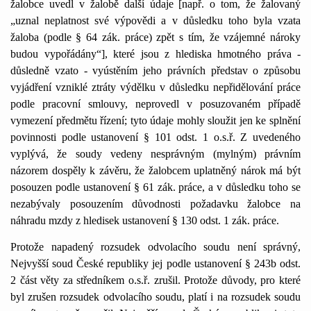
žalobce uvedl v žalobě další údaje [např. o tom, že žalovaný
„uznal neplatnost své výpovědi a v důsledku toho byla vzata
žaloba (podle § 64 zák. práce) zpět s tím, že vzájemné nároky
budou vypořádány“], které jsou z hlediska hmotného práva -
důsledně vzato - vyústěním jeho právních představ o způsobu
vyjádření vzniklé ztráty výdělku v důsledku nepřidělování práce
podle pracovní smlouvy, neprovedl v posuzovaném případě
vymezení předmětu řízení; tyto údaje mohly sloužit jen ke splnění
povinnosti podle ustanovení § 101 odst. 1 o.s.ř. Z uvedeného
vyplývá, že soudy vedeny nesprávným (mylným) právním
názorem dospěly k závěru, že žalobcem uplatněný nárok má být
posouzen podle ustanovení § 61 zák. práce, a v důsledku toho se
nezabývaly posouzením důvodnosti požadavku žalobce na
náhradu mzdy z hledisek ustanovení § 130 odst. 1 zák. práce.
Protože napadený rozsudek odvolacího soudu není správný,
Nejvyšší soud České republiky jej podle ustanovení § 243b odst.
2 část věty za středníkem o.s.ř. zrušil. Protože důvody, pro které
byl zrušen rozsudek odvolacího soudu, platí i na rozsudek soudu