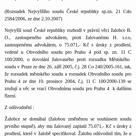
(Rozsudek Nejvyššího soudu České republiky sp.zn. 21 Cdo
2584/2006, ze dne 2.10.2007)
Nejvyšší soud České republiky rozhodl v právní věci žalobce B.
O., zastoupeného advokátem, proti žalovanému H. s.r.o,
zastoupenému advokátem, o 75.071,- Kč s úroky z prodlení,
vedené u Obvodního soudu pro Prahu 4 pod sp. zn.
11 C
100/2000, o dovolání žalovaného proti rozsudku Městského
soudu v Praze ze dne 26. září 2005, č.j. 28 Co 240/2005-161, tak,
že rozsudek městského soudu a rozsudek Obvodního soudu pro
Prahu 4 ze dne 10. prosince 2004, č.j.
11 C
100/2000-139 se
zrušují a věc se vrací Obvodnímu soudu pro Prahu 4
k dalšímu
řízení.
Z odůvodnění :
Žalobce se domáhal (žalobou změněnou se souhlasem soudu
prvního stupně), aby mu žalovaný zaplatil 75.071,- Kč s úroky z
prodlení, které v žalobě specifikoval. Žalobu odůvodnil tím, že u