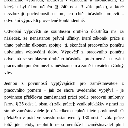
kterých byl úkon učiněn (§ 240 odst. 3 zák. práce), a které
nevzbuzují pochybnosti o tom, co chtěl účastník projevit -
odvolání výpovědi provedené konkludentně.
Odvolání výpovědi se souhlasem druhého účastníka má za
následek, že nenastanou právní účinky, které zákoník práce s
tímto právním úkonem spojuje, tj. skončení pracovního poměru
uplynutím výpovědní doby. Výpověď z pracovního poměru
odvolaná se souhlasem druhého účastníka proto nemá na trvání
pracovního poměru mezi zaměstnancem a zaměstnavatelem žádný
vliv.
Jednou z povinností vyplývajících pro zaměstnavatele z
pracovního poměru – jak ze shora uvedeného vyplývá - je
povinnost přidělovat zaměstnanci práci podle pracovní smlouvy
[srov. § 35 odst. 1 písm. a) zák. práce]; vznik překážky v práci na
straně zaměstnavatele je důsledkem neplnění této povinnosti. O
překážku v práci ve smyslu ustanovení § 130 odst. 1 zák. práce
totiž jde tehdy, neplní-li nebo nemůže-li zaměstnavatel plnit