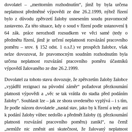
dovolatel – „meritorním rozhodnutím“, jímž by byla určena
neplatnost předmětné výpovědi ze dne 26.2.1999, nýbrž řízení
bylo z důvodu zpětvzetí žaloby usnesením soudu pravomocně
zastaveno. Za této situace, kdy o soud v řízení podle ustanovení §
64 zák. práce nerozhodl rozsudkem ve věci samé (tedy o
předmětu řízení, jímž je určení neplatnosti rozvázání pracovního
poměru – srov. § 152 odst. 1 o.s.ř.) ve prospěch žalobce, však
nelze dovozovat, že pravomocným soudním rozhodnutím byla
určena neplatnost rozvázání pracovního poměru účastníků
výpovědí žalovaného ze dne 26.2.1999.
Dovolatel za tohoto stavu dovozuje, že zpětvzetím žaloby žalobce
„vyjádřil rezignaci na původní záměr“ požadovat přezkoumání
platnosti výpovědi a „věc se tak vrátila do stadia před podáním
žaloby“. Souhlasit lze – jak ze shora uvedeného vyplývá – i s tím,
že podle názoru dovolatele „nastal stav, jako by k řízení a tedy ani
k podání žaloby vůbec nedošlo a předmět žaloby (tj. přezkoumání
platnosti rozvázání pracovního poměru) zanikl“, na čemž
„nemůže nic změnit ani skutečnost, že žalovaný neplatnost