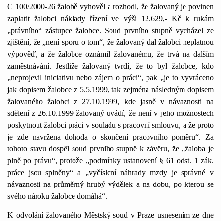
C
100/2000-26 žalobě vyhověl a rozhodl, že žalovaný je povinen
zaplatit žalobci náklady řízení ve výši 12.629,- Kč k rukám
„právního“ zástupce žalobce. Soud prvního stupně vycházel ze
zjištění, že „není sporu o tom“, že žalovaný dal žalobci neplatnou
výpověď, a že žalobce oznámil žalovanému, že trvá na dalším
zaměstnávání. Jestliže žalovaný tvrdí, že to byl žalobce, kdo
„neprojevil iniciativu nebo zájem o práci“, pak „je to vyvráceno
jak dopisem žalobce z 5.5.1999, tak zejména následným dopisem
žalovaného žalobci z 27.10.1999, kde jasně v návaznosti na
sdělení z 26.10.1999 žalovaný uvádí, že není v jeho možnostech
poskytnout žalobci práci v souladu s pracovní smlouvu, a že proto
je zde navržena dohoda o skončení pracovního poměru“. Za
tohoto stavu dospěl soud prvního stupně k závěru, že „žaloba je
plně po právu“, protože „podmínky ustanovení § 61 odst. 1 zák.
práce jsou splněny“ a „vyčíslení náhrady mzdy je správné v
návaznosti na průměrný hrubý výdělek a na dobu, po kterou se
svého nároku žalobce domáhá“.
K odvolání žalovaného Městský soud v Praze usnesením ze dne