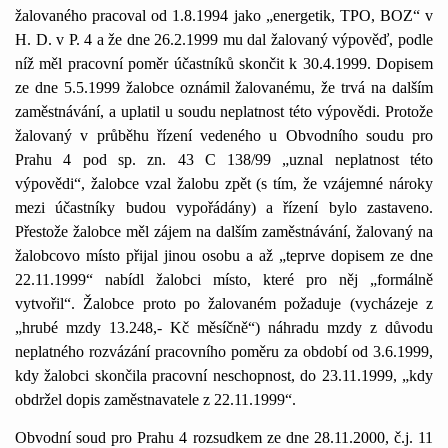
žalovaného pracoval od 1.8.1994 jako „energetik, TPO, BOZ“ v
H. D. v P.
4 a
že dne 26.2.1999 mu dal žalovaný výpověď, podle
níž měl pracovní poměr účastníků skončit k 30.4.1999. Dopisem
ze dne 5.5.1999 žalobce oznámil žalovanému, že trvá na dalším
zaměstnávání, a uplatil u soudu neplatnost této výpovědi. Protože
žalovaný v průběhu řízení vedeného u Obvodního soudu pro
Prahu 4 pod sp. zn.
43 C
138/99 „uznal neplatnost této
výpovědi“, žalobce vzal žalobu zpět (s tím, že vzájemné nároky
mezi účastníky budou vypořádány) a řízení bylo zastaveno.
Přestože žalobce měl zájem na dalším zaměstnávání, žalovaný na
žalobcovo místo přijal jinou osobu a až „teprve dopisem ze dne
22.11.1999“ nabídl žalobci místo, které pro něj „formálně
vytvořil“. Žalobce proto po žalovaném požaduje (vycházeje z
„hrubé mzdy 13.248,- Kč měsíčně“) náhradu mzdy z důvodu
neplatného rozvázání pracovního poměru za období od 3.6.1999,
kdy žalobci skončila pracovní neschopnost, do 23.11.1999, „kdy
obdržel dopis zaměstnavatele z 22.11.1999“.
Obvodní soud pro Prahu 4 rozsudkem ze dne 28.11.2000, č.j.
11