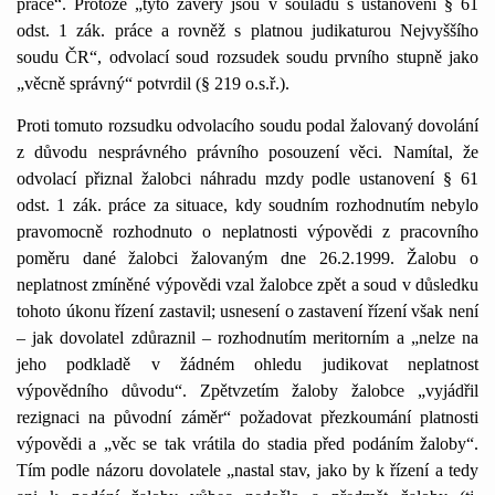
práce“. Protože „tyto závěry jsou v souladu s ustanovení § 61
odst. 1 zák. práce a rovněž s platnou judikaturou Nejvyššího
soudu ČR“, odvolací soud rozsudek soudu prvního stupně jako
„věcně správný“ potvrdil (§ 219 o.s.ř.).
Proti tomuto rozsudku odvolacího soudu podal žalovaný dovolání
z důvodu nesprávného právního posouzení věci. Namítal, že
odvolací přiznal žalobci náhradu mzdy podle ustanovení § 61
odst. 1 zák. práce za situace, kdy soudním rozhodnutím nebylo
pravomocně rozhodnuto o neplatnosti výpovědi z pracovního
poměru dané žalobci žalovaným dne 26.2.1999. Žalobu o
neplatnost zmíněné výpovědi vzal žalobce zpět a soud v důsledku
tohoto úkonu řízení zastavil; usnesení o zastavení řízení však není
– jak dovolatel zdůraznil – rozhodnutím meritorním a „nelze na
jeho podkladě v žádném ohledu judikovat neplatnost
výpovědního důvodu“. Zpětvzetím žaloby žalobce „vyjádřil
rezignaci na původní záměr“ požadovat přezkoumání platnosti
výpovědi a „věc se tak vrátila do stadia před podáním žaloby“.
Tím podle názoru dovolatele „nastal stav, jako by k řízení a tedy