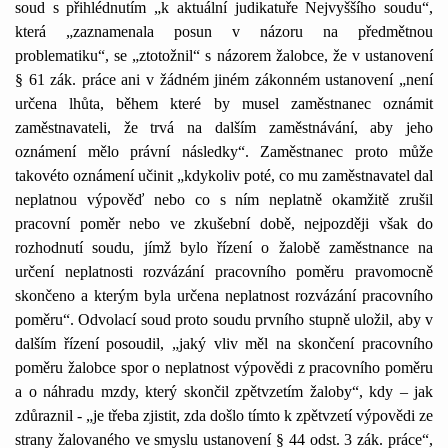
soud s přihlédnutím „k aktuální judikatuře Nejvyššího soudu“,
která „zaznamenala posun v názoru na předmětnou
problematiku“, se „ztotožnil“ s názorem žalobce, že v ustanovení
§ 61 zák. práce ani v žádném jiném zákonném ustanovení „není
určena lhůta, během které by musel zaměstnanec oznámit
zaměstnavateli, že trvá na dalším zaměstnávání, aby jeho
oznámení mělo právní následky“. Zaměstnanec proto může
takovéto oznámení učinit „kdykoliv poté, co mu zaměstnavatel dal
neplatnou výpověď nebo co s ním neplatně okamžitě zrušil
pracovní poměr nebo ve zkušební době, nejpozději však do
rozhodnutí soudu, jímž bylo řízení o žalobě zaměstnance na
určení neplatnosti rozvázání pracovního poměru pravomocně
skončeno a kterým byla určena neplatnost rozvázání pracovního
poměru“. Odvolací soud proto soudu prvního stupně uložil, aby v
dalším řízení posoudil, „jaký vliv měl na skončení pracovního
poměru žalobce spor o neplatnost výpovědi z pracovního poměru
a o náhradu mzdy, který skončil zpětvzetím žaloby“, kdy – jak
zdůraznil - „je třeba zjistit, zda došlo tímto k zpětvzetí výpovědi ze
strany žalovaného ve smyslu ustanovení § 44 odst. 3 zák. práce“,