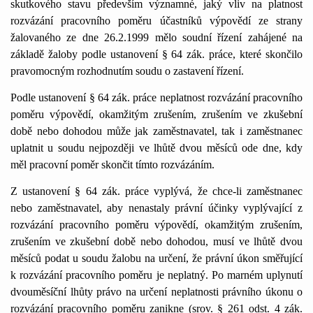
skutkového stavu především významné, jaký vliv na platnost
rozvázání pracovního poměru účastníků výpovědí ze strany
žalovaného ze dne 26.2.1999 mělo soudní řízení zahájené na
základě žaloby podle ustanovení § 64 zák. práce, které skončilo
pravomocným rozhodnutím soudu o zastavení řízení.
Podle ustanovení § 64 zák. práce neplatnost rozvázání pracovního
poměru výpovědí, okamžitým zrušením, zrušením ve zkušební
době nebo dohodou může jak zaměstnavatel, tak i zaměstnanec
uplatnit u soudu nejpozději ve lhůtě dvou měsíců ode dne, kdy
měl pracovní poměr skončit tímto rozvázáním.
Z ustanovení § 64 zák. práce vyplývá, že chce-li zaměstnanec
nebo zaměstnavatel, aby nenastaly právní účinky vyplývající z
rozvázání pracovního poměru výpovědí, okamžitým zrušením,
zrušením ve zkušební době nebo dohodou, musí ve lhůtě dvou
měsíců podat u soudu žalobu na určení, že právní úkon směřující
k rozvázání pracovního poměru je neplatný. Po marném uplynutí
dvouměsíční lhůty právo na určení neplatnosti právního úkonu o
rozvázání pracovního poměru zanikne (srov. § 261 odst. 4 zák.