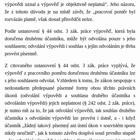
výpovědi uznal a výpověď je objektivně neplatná“. Jeho názoru,
že z tohoto důvodu je na místě závěr, že „pracovní poměr byl
rozvázán platně, však dosud přisvědčit nelze.
Podle ustanovení § 44 odst. 3 zák. práce výpověď, která byla
doručena druhému účastníku, může být odvolána pouze s jeho
souhlasem; odvolání výpovědi i souhlas s jejím odvoláním je třeba
provést písemně.
Z citovaného ustanovení § 44 odst. 3 zák. práce vyplývá, že
výpověď z pracovního poměru doručenou druhému účastníku lze
s jeho souhlasem odvolat. Vzhledem k tomu, že zákon nespojuje s
nedostatkem předepsané písemné formy obou těchto právních
úkonů (odvolání výpovědi a souhlasu druhého účastníka s
odvoláním výpovědi) jejich neplatnost (§ 242 odst. 2 zák. práce),
je nutno mít za to, že jak odvolání výpovědi, tak souhlas druhého
účastníka s odvoláním výpovědi lze provést i ústně, a - i když
účastník „žádný takový písemný ani ústní úkon v souvislém sporu
nikdy neučinil“, jak k tomuto závěru dospívá soud prvního stupně