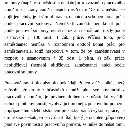
smlouvy (např. v souvislosti s neplatným rozvázáním pracovního
poměru ze strany zaměstnavatele) ovšem může u zaměstnance
dojít jen tehdy, je-li sám připraven, ochoten a schopen konat práci
podle pracovní smlouvy. Nemůže-li zaměstnanec konat práci
podle pracovní smlouvy, nemá nárok ani na náhradu mzdy podle
ustanovení § 130 odst. 1 zák. práce. Příčina toho, proč
zaměstnanec nemůže v rozhodném období konat práci pro
zaměstnavatele, totiž nespočívá v tom, že by zaměstnavatel v
rozporu s ustanovením § 35 odst. 1 písm. a) zák. práce
nepřiděloval (nemohl přidělovat) zaměstnanci práci podle
pracovní smlouvy.
Pracovněprávní předpisy předpokládají, že ten z účastníků, který
způsobil, že druhý z účastníků nemůže plnit své povinnosti z
pracovního poměru, je povinen druhému z účastníků vyjádřit
ochotu plnit povinnosti, vyplývající pro něj z pracovního poměru,
popřípadě mu sdělit odstranění překážky bránící výkonu práce; na
druhé straně však jen ten z účastníků, který je ochoten (připraven)
plnit své povinnosti z pracovního poměru, se může domáhat tomu