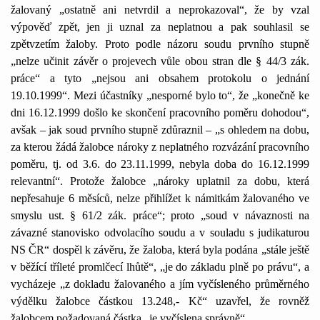
žalovaný „ostatně ani netvrdil a neprokazoval“, že by vzal
výpověď zpět, jen ji uznal za neplatnou a pak souhlasil se
zpětvzetím žaloby. Proto podle názoru soudu prvního stupně
„nelze učinit závěr o projevech vůle obou stran dle § 44/3 zák.
práce“ a tyto „nejsou ani obsahem protokolu o jednání
19.10.1999“. Mezi účastníky „nesporné bylo to“, že „konečně ke
dni 16.12.1999 došlo ke skončení pracovního poměru dohodou“,
avšak – jak soud prvního stupně zdůraznil – „s ohledem na dobu,
za kterou žádá žalobce nároky z neplatného rozvázání pracovního
poměru, tj. od 3.6. do 23.11.1999, nebyla doba do 16.12.1999
relevantní“. Protože žalobce „nároky uplatnil za dobu, která
nepřesahuje 6 měsíců, nelze přihlížet k námitkám žalovaného ve
smyslu ust. § 61/2 zák. práce“; proto „soud v návaznosti na
závazné stanovisko odvolacího soudu a v souladu s judikaturou
NS ČR“ dospěl k závěru, že žaloba, která byla podána „stále ještě
v běžící tříleté promlčecí lhůtě“, „je do základu plně po právu“, a
vycházeje „z dokladu žalovaného a jím vyčísleného průměrného
výdělku žalobce částkou 13.248,- Kč“ uzavřel, že rovněž
žalobcem požadovaná částka „je vyčíslena správně“.