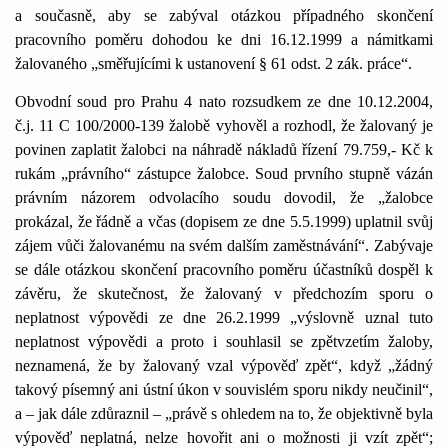
a současně, aby se zabýval otázkou případného skončení
pracovního poměru dohodou ke dni 16.12.1999 a námitkami
žalovaného „směřujícími k ustanovení § 61 odst. 2 zák. práce“.
Obvodní soud pro Prahu 4 nato rozsudkem ze dne 10.12.2004,
č.j.
11 C
100/2000-139 žalobě vyhověl a rozhodl, že žalovaný je
povinen zaplatit žalobci na náhradě nákladů řízení 79.759,- Kč k
rukám „právního“ zástupce žalobce. Soud prvního stupně vázán
právním názorem odvolacího soudu dovodil, že „žalobce
prokázal, že řádně a včas (dopisem ze dne 5.5.1999) uplatnil svůj
zájem vůči žalovanému na svém dalším zaměstnávání“. Zabývaje
se dále otázkou skončení pracovního poměru účastníků dospěl k
závěru, že skutečnost, že žalovaný v předchozím sporu o
neplatnost výpovědi ze dne 26.2.1999 „výslovně uznal tuto
neplatnost výpovědi a proto i souhlasil se zpětvzetím žaloby,
neznamená, že by žalovaný vzal výpověď zpět“, když „žádný
takový písemný ani ústní úkon v souvislém sporu nikdy neučinil“,
a – jak dále zdůraznil – „právě s ohledem na to, že objektivně byla
výpověď neplatná, nelze hovořit ani o možnosti ji vzít zpět“;