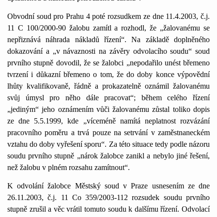
Obvodní soud pro Prahu 4 poté rozsudkem ze dne 11.4.2003, č.j.
11 C
100/2000-90 žalobu zamítl a rozhodl, že „žalovanému se
nepřiznává náhrada nákladů řízení“. Na základě doplněného
dokazování a „v návaznosti na závěry odvolacího soudu“ soud
prvního stupně dovodil, že se žalobci „nepodařilo unést břemeno
tvrzení i důkazní břemeno o tom, že do doby konce výpovědní
lhůty kvalifikovaně, řádně a prokazatelně oznámil žalovanému
svůj úmysl pro něho dále pracovat“; během celého řízení
„jediným“ jeho oznámením vůči žalovanému zůstal toliko dopis
ze dne 5.5.1999, kde „víceméně namítá neplatnost rozvázání
pracovního poměru a trvá pouze na setrvání v zaměstnaneckém
vztahu do doby vyřešení sporu“. Za této situace tedy podle názoru
soudu prvního stupně „nárok žalobce zanikl a nebylo jiné řešení,
než žalobu v plném rozsahu zamítnout“.
K odvolání žalobce Městský soud v Praze usnesením ze dne
26.11.2003, č.j. 11 Co 359/2003-112 rozsudek soudu prvního
stupně zrušil a věc vrátil tomuto soudu k dalšímu řízení. Odvolací