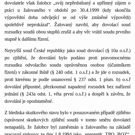
dovolatele však žalobce „svůj nepředstíraný a upřímný zájem o
práci u žalovaného v období po 30.4.1999 (kdy skončila
výpovědní doba odvíjející se od výše zmíněné výpovědi)
spolehlivě neprokázal“. Žalovaný navrhl, aby dovolací soud
rozsudky soudů obou stupňů zrušil a aby věc vrátil soudu prvního
stupně k dalšímu řízení.
Nejvyšší soud České republiky jako soud dovolací (§ 10a o.s.ř.)
po zjištění, že dovolání bylo podáno proti pravomocnému
rozsudku odvolacího soudu oprávněnou osobou (účastníkem
řízení) v zákonné lhůtě (§ 240 odst. 1 o.s.ř.) a že jde o rozsudek,
proti kterému je podle ustanovení § 237 odst. 1 písm. b) o.s.ř
dovolání přípustné, přezkoumal napadený rozsudek bez nařízení
jednání (§ 243a odst. 1, věta první o.s.ř.) a dospěl k závěru, že
dovolání je opodstatněné.
Z hlediska skutkového stavu bylo v posuzovaném případě zjištěno
(správnost skutkových zjištění soudů v tomto směru dovolatel
nenapadá), že žalobce byl zaměstnán u žalovaného na základě
pracovní smlouvy ze dne 1.8.1994 jako „energetik, TPO, BOZ“.