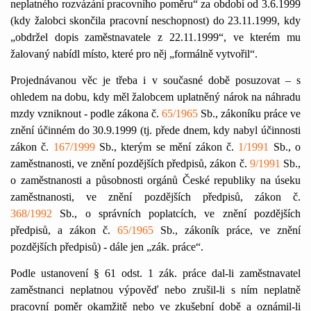
neplatného rozvázání pracovního poměru“ za období od 3.6.1999
(kdy žalobci skončila pracovní neschopnost) do 23.11.1999, kdy
„obdržel dopis zaměstnavatele z 22.11.1999“, ve kterém mu
žalovaný nabídl místo, které pro něj „formálně vytvořil“.
Projednávanou věc je třeba i v současné době posuzovat – s
ohledem na dobu, kdy měl žalobcem uplatněný nárok na náhradu
mzdy vzniknout - podle zákona č.
65/1965
Sb., zákoníku práce ve
znění účinném do 30.9.1999 (tj. přede dnem, kdy nabyl účinnosti
zákon č.
167/1999
Sb., kterým se mění zákon č.
1/1991
Sb., o
zaměstnanosti, ve znění pozdějších předpisů, zákon č.
9/1991
Sb.,
o zaměstnanosti a působnosti orgánů České republiky na úseku
zaměstnanosti, ve znění pozdějších předpisů, zákon č.
368/1992
Sb., o správních poplatcích, ve znění pozdějších
předpisů, a zákon č.
65/1965
Sb., zákoník práce, ve znění
pozdějších předpisů) - dále jen „zák. práce“.
Podle ustanovení § 61 odst. 1 zák. práce dal-li zaměstnavatel
zaměstnanci neplatnou výpověď nebo zrušil-li s ním neplatně
pracovní poměr okamžitě nebo ve zkušební době a oznámil-li