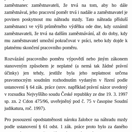
zaměstnanec zaměstnavateli, že trvá na tom, aby ho dále
zaměstnával, jeho pracovní poměr trvá i nadále a zaměstnavatel je
povinen poskytnout mu náhradu mzdy. Tato náhrada přísluší
zaměstnanci ve výši průměrného výdělku ode dne, kdy oznámil
zaměstnavateli, že trvá na dalším zaměstnávání, až do doby, kdy
mu zaměstnavatel umožní pokračovat v práci, nebo kdy dojde k
platnému skončení pracovního poměru.
Rozvázání pracovního poměru výpovědí nebo jiným zákonem
stanoveným způsobem je neplatné (a nemá tak žádné právní
účinky) jen tehdy, jestliže byla jeho neplatnost určena
pravomocným soudním rozhodnutím vydaným v řízení podle
ustanovení § 64 zák. práce (srov. například právní názor uvedený
v rozsudku Nejvyššího soudu České republiky ze dne 19. 3. 1997
sp. zn. 2 Cdon 475/96, uveřejněný pod č. 75 v časopise Soudní
judikatura, roč. 1997).
Pro posouzení opodstatněnosti nároku žalobce na náhradu mzdy
podle ustanovení § 61 odst. 1 zák. práce proto bylo za daného