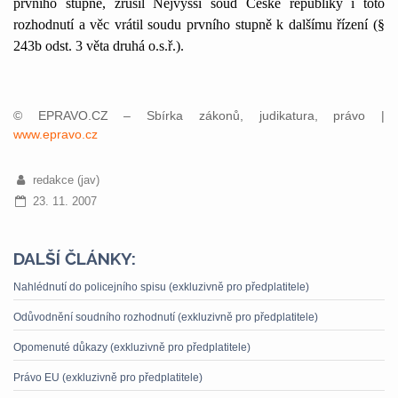
prvního stupně, zrušil Nejvyšší soud České republiky i toto
rozhodnutí a věc vrátil soudu prvního stupně k dalšímu řízení (§
243b odst. 3 věta druhá o.s.ř.).
© EPRAVO.CZ – Sbírka zákonů, judikatura, právo |
www.epravo.cz
redakce (jav)
23. 11. 2007
DALŠÍ ČLÁNKY:
Nahlédnutí do policejního spisu (exkluzivně pro předplatitele)
Odůvodnění soudního rozhodnutí (exkluzivně pro předplatitele)
Opomenuté důkazy (exkluzivně pro předplatitele)
Právo EU (exkluzivně pro předplatitele)