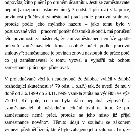
odpovídajícího plnění po druhém účastníku. Jestliže zaměstnavatel
neplní [v rozporu s ustanovením § 35 odst. 1 písm. a) zák. práce]
povinnost přidělovat zaměstnanci práci podle pracovní smlouvy,
protože podle jeho mylného názoru – jako tomu bylo v
posuzované věci – pracovní poměr účastníků skončil, má porušení
této povinnosti za následek, že ani zaměstnanec nemůže „podle
pokynů zaměstnavatele konat osobně práci podle pracovní
smlouvy“; zaměstnanec je povinen znovu nastoupit do práce poté,
co jej zaměstnavatel k tomu vyzval a vyjádřil tak ochotu
zaměstnanci práci opět přidělovat.
V projednávané věci je nepochybné, že žalobce vylíčil v žalobě
rozhodující skutečnosti (§ 79 odst. 1 o.s.ř.) tak, že uvedl, že mu v
době od 3.6.1999 do 23.11.1999 vznikla ztráta na výdělku ve výši
75.071 Kč poté, co mu byla dána neplatná výpověď, a
„zaměstnavatel při následném jednání trval na tom, že pro
zaměstnance nemá práci, protože na jeho místo již přijal
zaměstnance nového“. Těmito údaji v souladu se zákonem
vymezil předmět řízení, které bylo zahájeno jeho žalobou. Tím, že