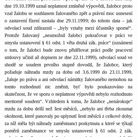
dne 19.10.1999 uznal neplatnost zmíněné výpovědi, žalobce proto
vzal žalobu se souhlasem žalovaného zpět a právní moc usnesení
o zastavení řízení nastala dne 29.11.1999; do tohoto data – jak
odvolací soud zdůraznil – „byly vztahy mezi účastníky sporné“.
Protože žalovaný „neumožnil žalobci pokračovat v práci ve
smyslu ustanovení § 61 odst. 1 věta druhá zák. práce“ (oznámení
o tom, že žalobci bude znovu přidělovat práci podle pracovní
smlouvy učinil až dopisem ze dne 22.11.1999), odvolací soud ve
shodě se soudem prvního stupně dovodil, že žalobce, který
požaduje náhradu mzdy za dobu od 3.6.1999 do 23.11.1999,
„žaluje po právu a ani odvolací námitky žalovaného nemohou na
tomto rozhodnutí nic změnit, byť bylo poukazováno na
skutečnost, že ve sporu o neplatnost výpovědi nebylo rozhodnuto
meritorně soudem“. Vzhledem k tomu, že žalobce „nenárokuje“
mzdu za dobu delší než šest měsíců, „nebylo ani třeba zkoumat
okolnosti, které panovaly po uplynutí šesti měsíců z celkové doby,
za níž měla být náhrady zaměstnanci poskytnuta a které se týkají
poměrů zaměstnance ve smyslu ustanovení § 61 odst. 2 zák.