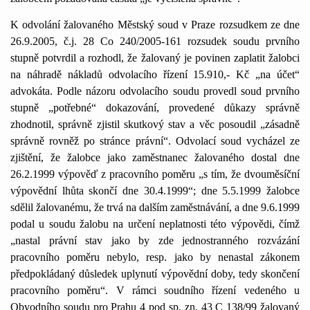
K odvolání žalovaného Městský soud v Praze rozsudkem ze dne
26.9.2005, č.j. 28 Co 240/2005-161 rozsudek soudu prvního
stupně potvrdil a rozhodl, že žalovaný je povinen zaplatit žalobci
na náhradě nákladů odvolacího řízení 15.910,- Kč „na účet“
advokáta. Podle názoru odvolacího soudu provedl soud prvního
stupně „potřebné“ dokazování, provedené důkazy správně
zhodnotil, správně zjistil skutkový stav a věc posoudil „zásadně
správně rovněž po stránce právní“. Odvolací soud vycházel ze
zjištění, že žalobce jako zaměstnanec žalovaného dostal dne
26.2.1999 výpověď z pracovního poměru „s tím, že dvouměsíční
výpovědní lhůta skončí dne 30.4.1999“; dne 5.5.1999 žalobce
sdělil žalovanému, že trvá na dalším zaměstnávání, a dne 9.6.1999
podal u soudu žalobu na určení neplatnosti této výpovědi, čímž
„nastal právní stav jako by zde jednostranného rozvázání
pracovního poměru nebylo, resp. jako by nenastal zákonem
předpokládaný důsledek uplynutí výpovědní doby, tedy skončení
pracovního poměru“. V rámci soudního řízení vedeného u
Obvodního soudu pro Prahu 4 pod sp. zn.
43 C
138/99 žalovaný