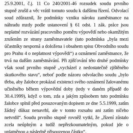
25.9.2001, č.j. 11 Co 240/2001-46 rozsudek soudu prvního
stupně zrušil a věc vrátil tomuto soudu k dalšímu řízení. Odvolací
soud zdůraznil, že podmínky vzniku nároku zaměstnance na
náhradu mzdy podle ustanovení § 61 odst. 1 zák. práce jsou
neplatné rozvázání pracovního poměru výpovědí nebo okamžitým
zrušením ze strany zaměstnavatele (tato podmínka „byla mezi
účastníky nesporná a doložena i obsahem spisu Obvodního soudu
pro Prahu 4 o neplatnost výpovědi“) a oznámení zaměstnance, že
trvá na dalším zaměstnávání. Při zjišťování této druhé podmínky
však soud prvního stupně „vycházel z nedostatečně zjištěného
skutkového stavu“, neboť podle názoru odvolacího soudu „bylo
třeba, aby žalobce prokázal existenci svého oznámení žalovanému
učiněného během výpovědní doby (tedy v daném případě do
30.4.1999), když o tom, zda a jakým způsobem tuto podmínku
žalobce splnil před posuzovaným dopisem ze dne 5.5.1999, zatím
žádný důkaz nenavrhl, ale v tomto rozsahu ani zatím ničeho
netvrdil“. Soudu prvního stupně rovněž vytkl, že „řízení zůstalo
zcela neúplným a tudíž nepřezkoumatelným, pokud jde o
uplatněnou a následně přisouzenou částku“.