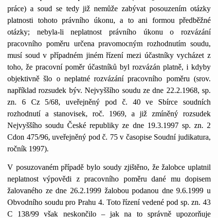
práce) a soud se tedy již nemůže zabývat posouzením otázky
platnosti tohoto právního úkonu, a to ani formou předběžné
otázky; nebyla-li neplatnost právního úkonu o rozvázání
pracovního poměru určena pravomocným rozhodnutím soudu,
musí soud v případném jiném řízení mezi účastníky vycházet z
toho, že pracovní poměr účastníků byl rozvázán platně, i kdyby
objektivně šlo o neplatné rozvázání pracovního poměru (srov.
například rozsudek býv. Nejvyššího soudu ze dne 22.2.1968, sp.
zn. 6 Cz 5/68, uveřejněný pod č. 40 ve Sbírce soudních
rozhodnutí a stanovisek, roč.
1969, a
již zmíněný rozsudek
Nejvyššího soudu České republiky ze dne 19.3.1997 sp. zn. 2
Cdon 475/96, uveřejněný pod č. 75 v časopise Soudní judikatura,
ročník 1997).
V posuzovaném případě bylo soudy zjištěno, že žalobce uplatnil
neplatnost výpovědi z pracovního poměru dané mu dopisem
žalovaného ze dne 26.2.1999 žalobou podanou dne 9.6.1999 u
Obvodního soudu pro Prahu 4. Toto řízení vedené pod sp. zn.
43
C
138/99 však neskončilo – jak na to správně upozorňuje