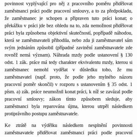
povinnost vyplývající pro něj z pracovního poměru přidělovat
zaměstnanci práci podle pracovní smlouvy, a to za předpokladu,
že zaměstnanec je schopen a připraven tuto práci konat; o
překážku v práci jde bez ohledu na to, zda nemožnost přidělovat
práci byla způsobena objektivní skutečností, popřípadě náhodou,
která se zaměstnavateli přihodila, nebo zda ji zaměstnavatel sám
svým jednáním způsobil (případné zavinění zaměstnavatele zde
rovněž nemá význam). Náhrada mzdy podle ustanovení § 130
odst. 1 zák. práce má tedy charakter ekvivalentu mzdy, kterou si
zaměstnanec nemohl vydělat v důsledku toho, že mu
zaměstnavatel (např. proto, že podle jeho mylného názoru
pracovní poměr skončil) v rozporu s ustanovením § 35 odst. 1
písm. a) zák. práce neumožnil konat práci, k níž se zavázal podle
pracovní smlouvy; zákon tímto způsobem sleduje, aby
zaměstnanci byla reparována újma, kterou utrpěl následkem
protiprávního postupu zaměstnavatele.
Ke ztrátě na výdělku následkem nesplnění povinnosti
zaměstnavatele přidělovat zaměstnanci práci podle pracovní