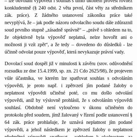
– lze odvolání výpovědi i souhlas s tímto úkonem provést rovněž
konkludentně (§ 240 odst. 2 věta první, část věty za středníkem
zák. práce). Z žádného ustanovení zákoníku práce také
nevyplývá, že – jak podle názoru odvolacího soudu dále zdůraznil
soud prvního stupně „zásadně správně“ – „právě s ohledem na to,
že objektivně byla výpověď neplatná, nelze hovořit ani o
možnosti ji vzít zpět“, a že tedy – dovedeno do důsledků - lze
účinně odvolat pouze výpověď, která nevykazuje právní vady.
Dovolací soud dospěl již v minulosti k závěru (srov. odůvodnění
rozsudku ze dne 15.4.1999, sp. zn. 21 Cdo 2625/98), že projevem
vůle účastníka, ve kterém lze spatřovat souhlas s odvoláním
výpovědi, je proto např. i zpětvzetí jím podané žaloby o
neplatnost výpovědi učiněné poté, co mu došlo odvolání
výpovědi, aniž by výslovně prohlásil, že s odvoláním výpovědi
souhlasí. Obdobně není vyloučeno v úkonu učiněném do
protokolu před soudem, jímž žalovaný v řízení podle ustanovení §
64 zák. práce prohlašuje, že uznává neplatnost jím podané
výpovědi, a jehož následkem je zpětvzetí žaloby o neplatnost
předmětné výpovědi, spatřovat - vzhledem k okolnostem, za