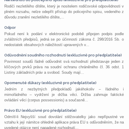
Rodiči nezletilého dítěte, který je nositelem rodičovské odpovědnosti v
plném rozsahu, nelze odepřít přístup do policejního spisu, vedeného z
důvodu zranění nezletilého dítěte,...
Odpor
Pokud není k podání v elektronické podobě připojen podpis podle
zvláštních předpisů, jedná se po účinnosti zákona č. 298/2016 Sb. o
nedostatek obsahových náležitostí upravených v...
Odůvodnění soudního rozhodnutí (exkluzivně pro předplatitele)
Povinnost soudů řádně odůvodnit svá rozhodnutí představuje jeden z
klíčových prvků práva na soudní ochranu chráněného čl. 36 odst. 1
Listiny základních práv a svobod. Soudy mají...
Opomenuté důkazy (exkluzivně pro předplatitele)
Jedním z nezbytných předpokladů jakéhokoliv – řádného i
mimořádného – vydržení je držba věci. Držba zahrnuje faktické
ovládání věci (corpus possessionis) a současně...
Právo EU (exkluzivně pro předplatitele)
Odmítl-li Nejvyšší soud dovolání stěžovatelky jako nepřípustné ve
vztahu k její námitce ohledně aplikace práva EU s odůvodněním, že na
uvedené otázce není napadené rozhodnutí...