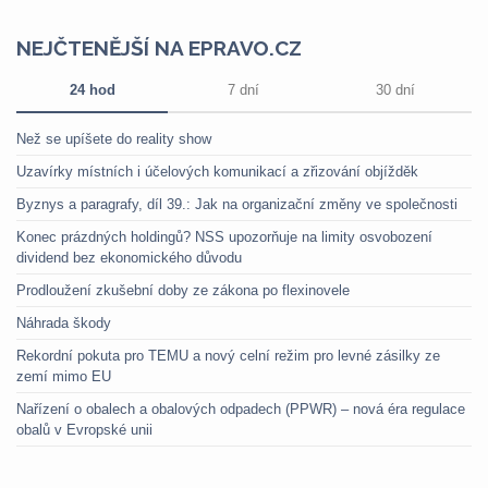
NEJČTENĚJŠÍ NA EPRAVO.CZ
24 hod
7 dní
30 dní
Než se upíšete do reality show
Uzavírky místních i účelových komunikací a zřizování objížděk
Byznys a paragrafy, díl 39.: Jak na organizační změny ve společnosti
Konec prázdných holdingů? NSS upozorňuje na limity osvobození
dividend bez ekonomického důvodu
Prodloužení zkušební doby ze zákona po flexinovele
Náhrada škody
Rekordní pokuta pro TEMU a nový celní režim pro levné zásilky ze
zemí mimo EU
Nařízení o obalech a obalových odpadech (PPWR) – nová éra regulace
obalů v Evropské unii