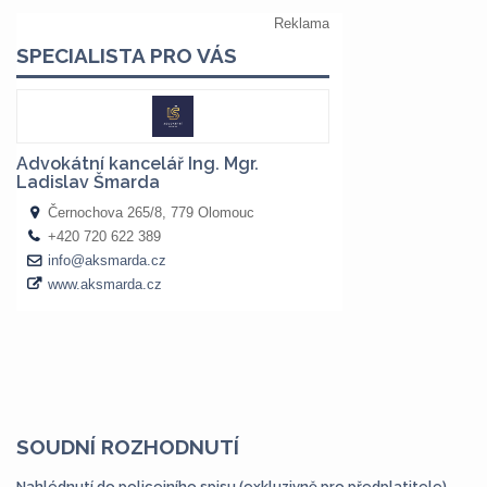
SOUDNÍ ROZHODNUTÍ
Nahlédnutí do policejního spisu (exkluzivně pro předplatitele)