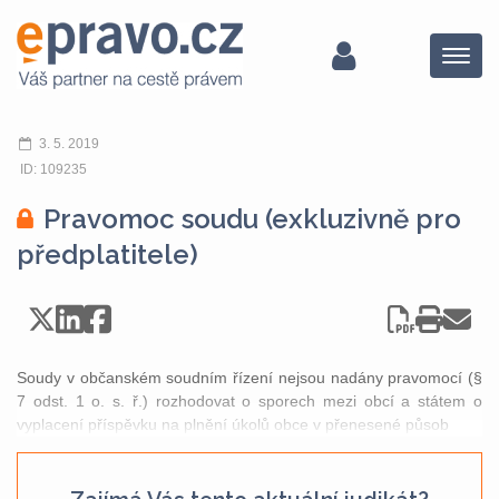
Menu
3. 5. 2019
ID: 109235
Pravomoc soudu (exkluzivně pro
předplatitele)
Soudy v občanském soudním řízení nejsou nadány pravomocí (§
7 odst. 1 o. s. ř.) rozhodovat o sporech mezi obcí a státem o
vyplacení příspěvku na plnění úkolů obce v přenesené působ