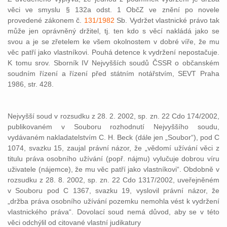
věci ve smyslu § 132a odst. 1 ObčZ ve znění po novele
provedené zákonem č.
131/1982
Sb. Vydržet vlastnické právo tak
může jen oprávněný držitel, tj. ten kdo s věcí nakládá jako se
svou a je se zřetelem ke všem okolnostem v dobré víře, že mu
věc patří jako vlastníkovi. Pouhá detence k vydržení nepostačuje.
K tomu srov. Sborník IV Nejvyšších soudů ČSSR o občanském
soudním řízení a řízení před státním notářstvím, SEVT Praha
1986, str. 428.
Nejvyšší soud v rozsudku z 28. 2. 2002, sp. zn. 22 Cdo 174/2002,
publikovaném v Souboru rozhodnutí Nejvyššího soudu,
vydávaném nakladatelstvím C. H. Beck (dále jen „Soubor“), pod C
1074, svazku 15, zaujal právní názor, že „vědomí užívání věci z
titulu práva osobního užívání (popř. nájmu) vylučuje dobrou víru
uživatele (nájemce), že mu věc patří jako vlastníkovi“. Obdobně v
rozsudku z 28. 8. 2002, sp. zn. 22 Cdo 1317/2002, uveřejněném
v Souboru pod C 1367, svazku 19, vyslovil právní názor, že
„držba práva osobního užívání pozemku nemohla vést k vydržení
vlastnického práva“. Dovolací soud nemá důvod, aby se v této
věci odchýlil od citované vlastní judikatury