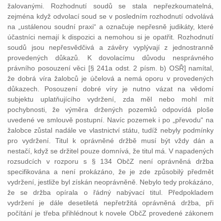
žalovanými. Rozhodnutí soudů se stala nepřezkoumatelná,
zejména když odvolací soud se v posledním rozhodnutí odvolává
na „ustálenou soudní praxi“ a označuje nepřesně judikáty, které
účastníci nemají k dispozici a nemohou si je opatřit. Rozhodnutí
soudů jsou nepřesvědčivá a závěry vyplývají z jednostranně
provedených důkazů. K dovolacímu důvodu nesprávného
právního posouzení věci [§ 241a odst. 2 písm. b) OSŘ] namítal,
že dobrá víra žalobců je účelová a nemá oporu v provedených
důkazech. Posouzení dobré víry je nutno vázat na vědomí
subjektu uplatňujícího vydržení, zda měl nebo mohl mít
pochybnosti, že výměra držených pozemků odpovídá ploše
uvedené ve smlouvě postupní. Navíc pozemek i po „převodu“ na
žalobce zůstal nadále ve vlastnictví státu, tudíž nebyly podmínky
pro vydržení. Titul k oprávněné držbě musí být vždy dán a
nestačí, když se držitel pouze domnívá, že titul má. V napadených
rozsudcích v rozporu s § 134 ObčZ není oprávněná držba
specifikována a není prokázáno, že je zde způsobilý předmět
vydržení, jestliže byl získán neoprávněně. Nebylo tedy prokázáno,
že se držba opírala o řádný nabývací titul. Předpokladem
vydržení je dále desetiletá nepřetržitá oprávněná držba, při
počítání je třeba přihlédnout k novele ObčZ provedené zákonem