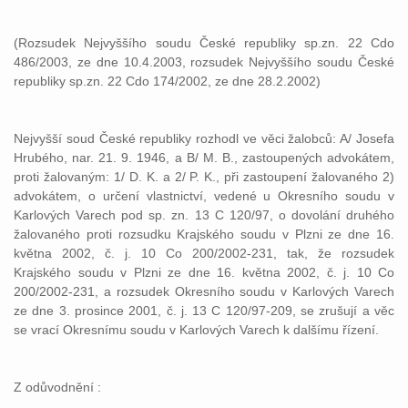
(Rozsudek Nejvyššího soudu České republiky sp.zn. 22 Cdo
486/2003, ze dne 10.4.2003, rozsudek Nejvyššího soudu České
republiky sp.zn. 22 Cdo 174/2002, ze dne 28.2.2002)
Nejvyšší soud České republiky rozhodl ve věci žalobců: A/ Josefa
Hrubého, nar. 21. 9. 1946, a B/ M. B., zastoupených advokátem,
proti žalovaným: 1/ D. K. a 2/ P. K., při zastoupení žalovaného 2)
advokátem, o určení vlastnictví, vedené u Okresního soudu v
Karlových Varech pod sp. zn. 13 C 120/97, o dovolání druhého
žalovaného proti rozsudku Krajského soudu v Plzni ze dne 16.
května 2002, č. j. 10 Co 200/2002-231, tak, že rozsudek
Krajského soudu v Plzni ze dne 16. května 2002, č. j. 10 Co
200/2002-231, a rozsudek Okresního soudu v Karlových Varech
ze dne 3. prosince 2001, č. j. 13 C 120/97-209, se zrušují a věc
se vrací Okresnímu soudu v Karlových Varech k dalšímu řízení.
Z odůvodnění :