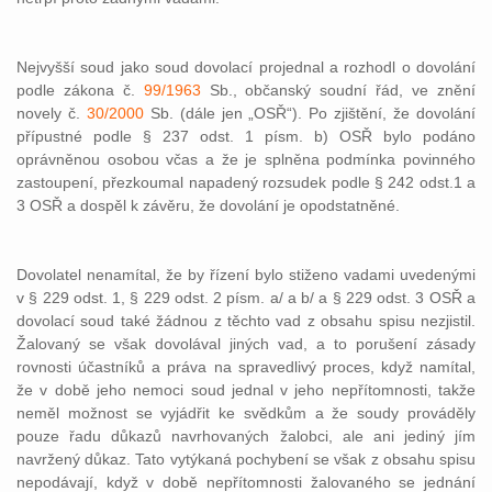
Nejvyšší soud jako soud dovolací projednal a rozhodl o dovolání
podle zákona č.
99/1963
Sb., občanský soudní řád, ve znění
novely č.
30/2000
Sb. (dále jen „OSŘ“). Po zjištění, že dovolání
přípustné podle § 237 odst. 1 písm. b) OSŘ bylo podáno
oprávněnou osobou včas a že je splněna podmínka povinného
zastoupení, přezkoumal napadený rozsudek podle § 242 odst.1 a
3 OSŘ a dospěl k závěru, že dovolání je opodstatněné.
Dovolatel nenamítal, že by řízení bylo stiženo vadami uvedenými
v § 229 odst. 1, § 229 odst. 2 písm. a/ a b/ a § 229 odst. 3 OSŘ a
dovolací soud také žádnou z těchto vad z obsahu spisu nezjistil.
Žalovaný se však dovolával jiných vad, a to porušení zásady
rovnosti účastníků a práva na spravedlivý proces, když namítal,
že v době jeho nemoci soud jednal v jeho nepřítomnosti, takže
neměl možnost se vyjádřit ke svědkům a že soudy prováděly
pouze řadu důkazů navrhovaných žalobci, ale ani jediný jím
navržený důkaz. Tato vytýkaná pochybení se však z obsahu spisu
nepodávají, když v době nepřítomnosti žalovaného se jednání