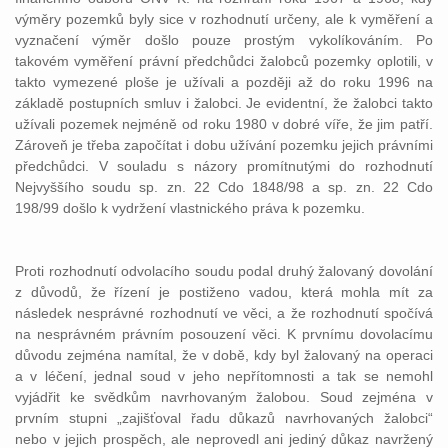
výměry pozemků byly sice v rozhodnutí určeny, ale k vyměření a
vyznačení výměr došlo pouze prostým vykolíkováním. Po
takovém vyměření právní předchůdci žalobců pozemky oplotili, v
takto vymezené ploše je užívali a později až do roku 1996 na
základě postupních smluv i žalobci. Je evidentní, že žalobci takto
užívali pozemek nejméně od roku 1980 v dobré víře, že jim patří.
Zároveň je třeba započítat i dobu užívání pozemku jejich právními
předchůdci. V souladu s názory promítnutými do rozhodnutí
Nejvyššího soudu sp. zn. 22 Cdo 1848/98 a sp. zn. 22 Cdo
198/99 došlo k vydržení vlastnického práva k pozemku.
Proti rozhodnutí odvolacího soudu podal druhý žalovaný dovolání
z důvodů, že řízení je postiženo vadou, která mohla mít za
následek nesprávné rozhodnutí ve věci, a že rozhodnutí spočívá
na nesprávném právním posouzení věci. K prvnímu dovolacímu
důvodu zejména namítal, že v době, kdy byl žalovaný na operaci
a v léčení, jednal soud v jeho nepřítomnosti a tak se nemohl
vyjádřit ke svědkům navrhovaným žalobou. Soud zejména v
prvním stupni „zajišťoval řadu důkazů navrhovaných žalobci“
nebo v jejich prospěch, ale neprovedl ani jediný důkaz navržený