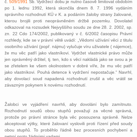
č.
509/1991
Sb. Vydržecí dobu je nutno časově limitovat obdobím
po 1. lednu 1992, která skončila dnem 8. 7. 1996 vydáním
správního rozhodnutí KÚ v K. a podáním žaloby strany žalované,
kterou brojili proti neoprávněném držbě pozemku. Dovolatel
odkazoval na rozsudek Nejvyššího soudu ze dne 28. 2. 2002, sp.
zn. 22 Cdo 174/2002, publikovaný v č. 6/2002 časopisu Právní
rozhledy, kde se v právní větě uvádí: „Vědomí užívání věci z titulu
osobního užívání (popř. nájmu) vylučuje víru uživatele ( nájemce),
že mu věc patří jako vlastníkovi. Vydržet vlastnické právo může
jen oprávněný držitel, tj. ten, kdo s věcí nakládá jako se svou a je
se zřetelem ke všem okolnostem v dobré víře, že mu věc patří
jako vlastníkovi. Pouhá detence k vydržení nepostačuje.“ Navrhl,
aby dovolací soud napadená rozhodnutí zrušil a věc vrátil se
závazným pokynem k novému rozhodnutí.
Žalobci ve vyjádření navrhli, aby dovolání bylo zamítnuto.
Rozhodnutí soudů obou stupňů považují za věcné správná,
protože po právní stránce byla věc posouzena správně. Nelze
akceptovat výtky, které žalovaní vyslovili proti řízení před soudy
obou stupňů. To proběhlo řádně bez procesních pochybení a
netrpí proto žádnými vadami.