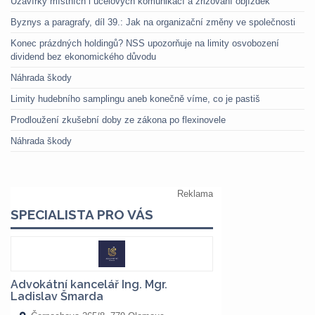
Uzavírky místních i účelových komunikací a zřizování objížděk
Byznys a paragrafy, díl 39.: Jak na organizační změny ve společnosti
Konec prázdných holdingů? NSS upozorňuje na limity osvobození
dividend bez ekonomického důvodu
Náhrada škody
Limity hudebního samplingu aneb konečně víme, co je pastiš
Prodloužení zkušební doby ze zákona po flexinovele
Náhrada škody