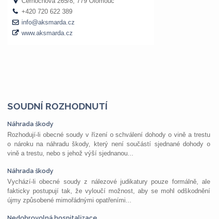
SOUDNÍ ROZHODNUTÍ
Náhrada škody
Rozhodují-li obecné soudy v řízení o schválení dohody o vině a trestu
o nároku na náhradu škody, který není součástí sjednané dohody o
vině a trestu, nebo s jehož výší sjednanou...
Náhrada škody
Vychází-li obecné soudy z nálezové judikatury pouze formálně, ale
fakticky postupují tak, že vyloučí možnost, aby se mohl odškodnění
újmy způsobené mimořádnými opatřeními...
Nedobrovolná hospitalizace