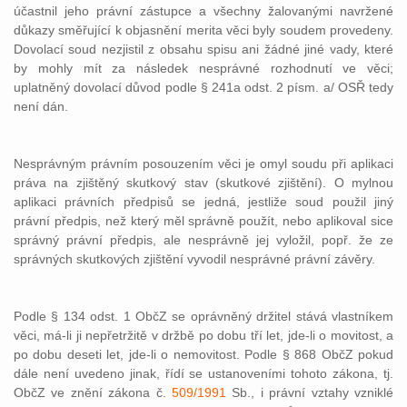
účastnil jeho právní zástupce a všechny žalovanými navržené
důkazy směřující k objasnění merita věci byly soudem provedeny.
Dovolací soud nezjistil z obsahu spisu ani žádné jiné vady, které
by mohly mít za následek nesprávné rozhodnutí ve věci;
uplatněný dovolací důvod podle § 241a odst. 2 písm. a/ OSŘ tedy
není dán.
Nesprávným právním posouzením věci je omyl soudu při aplikaci
práva na zjištěný skutkový stav (skutkové zjištění). O mylnou
aplikaci právních předpisů se jedná, jestliže soud použil jiný
právní předpis, než který měl správně použít, nebo aplikoval sice
správný právní předpis, ale nesprávně jej vyložil, popř. že ze
správných skutkových zjištění vyvodil nesprávné právní závěry.
Podle § 134 odst. 1 ObčZ se oprávněný držitel stává vlastníkem
věci, má-li ji nepřetržitě v držbě po dobu tří let, jde-li o movitost, a
po dobu deseti let, jde-li o nemovitost. Podle § 868 ObčZ pokud
dále není uvedeno jinak, řídí se ustanoveními tohoto zákona, tj.
ObčZ ve znění zákona č.
509/1991
Sb., i právní vztahy vzniklé