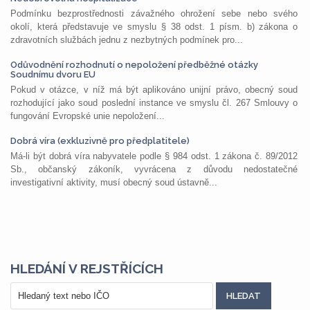
Podmínku bezprostřednosti závažného ohrožení sebe nebo svého
okolí, která představuje ve smyslu § 38 odst. 1 písm. b) zákona o
zdravotních službách jednu z nezbytných podmínek pro...
Odůvodnění rozhodnutí o nepoložení předběžné otázky
Soudnímu dvoru EU
Pokud v otázce, v níž má být aplikováno unijní právo, obecný soud
rozhodující jako soud poslední instance ve smyslu čl. 267 Smlouvy o
fungování Evropské unie nepoložení...
Dobrá víra (exkluzivně pro předplatitele)
Má-li být dobrá víra nabyvatele podle § 984 odst. 1 zákona č. 89/2012
Sb., občanský zákoník, vyvrácena z důvodu nedostatečné
investigativní aktivity, musí obecný soud ústavně...
HLEDÁNÍ V REJSTŘÍCÍCH