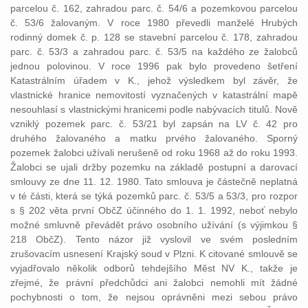
parcelou č. 162, zahradou parc. č. 54/6 a pozemkovou parcelou
č. 53/6 žalovaným. V roce 1980 převedli manželé Hrubých
rodinný domek č. p. 128 se stavební parcelou č. 178, zahradou
parc. č. 53/3 a zahradou parc. č. 53/5 na každého ze žalobců
jednou polovinou. V roce 1996 pak bylo provedeno šetření
Katastrálním úřadem v K., jehož výsledkem byl závěr, že
vlastnické hranice nemovitostí vyznačených v katastrální mapě
nesouhlasí s vlastnickými hranicemi podle nabývacích titulů. Nově
vzniklý pozemek parc. č. 53/21 byl zapsán na LV č. 42 pro
druhého žalovaného a matku prvého žalovaného. Sporný
pozemek žalobci užívali nerušeně od roku 1968 až do roku 1993.
Žalobci se ujali držby pozemku na základě postupní a darovací
smlouvy ze dne 11. 12. 1980. Tato smlouva je částečně neplatná
v té části, která se týká pozemků parc. č. 53/5 a 53/3, pro rozpor
s § 202 věta první ObčZ účinného do 1. 1. 1992, neboť nebylo
možné smluvně převádět právo osobního užívání (s výjimkou §
218 ObčZ). Tento názor již vyslovil ve svém posledním
zrušovacím usnesení Krajský soud v Plzni. K citované smlouvě se
vyjadřovalo několik odborů tehdejšího Měst NV K., takže je
zřejmé, že právní předchůdci ani žalobci nemohli mít žádné
pochybnosti o tom, že nejsou oprávněni mezi sebou právo