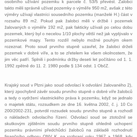
osobního užívání pozemku k parcele č. 53/5 převést. Žalobci
takto měli správně užívat pozemky o výměře 950 m2, avšak z této
výměry užívají vlastníci sousedního pozemku (manželé H.) část v
rozsahu 89 m2. Pokud pak žalobci měli v držbě i pozemek
žalovaných o výměře 192 m2, pak fakticky užívali po celou dobu
pozemek, který byl o necelou 1/10 plochy větší než jak vyplývalo v
pozemkové mapy. Tento rozdíl nebylo možné pouhým okem
rozeznat. Proto soud prvního stupně uzavřel, že žalobci drželi
pozemek v dobré víře, a to se zřetelem ke všem okolnostem, že
jim věc patří. Splnili i podmínku držby deseti let počítáno od 1. 1.
1992 zpětně do 11. 2. 1980 podle § 134 odst. 1 ObčZ.
Krajský soud v Plzni jako soud odvolací k odvolání žalovaného 2),
který zpochybnil závěr soudu prvního stupně o dobré víře žalobců
a tedy o vydržení vlastnického práva k pozemku, když se jednalo
o majetek státu, rozsudkem ze dne 16. května 2002, č. j. 10 Co
200/2002-231, potvrdil rozsudek soudu prvního stupně a rozhodl
o nákladech odvolacího řízení. Odvolací soud se ztotožnil se
skutkovým zjištěním soudu prvního stupně ohledně uchopení
pozemku právními předchůdci žalobců na základě rozhodnutí
finančního odboru ONV K. na rozhraní roku 1967 a 1968, kdy