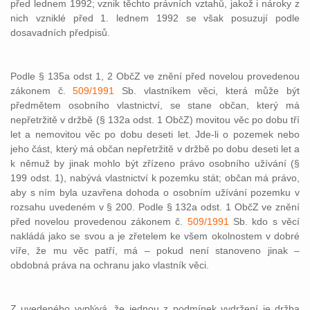
před lednem 1992; vznik těchto právních vztahů, jakož i nároky z
nich vzniklé před 1. lednem 1992 se však posuzují podle
dosavadních předpisů.
Podle § 135a odst 1, 2 ObčZ ve znění před novelou provedenou
zákonem č.
509/1991
Sb. vlastníkem věci, která může být
předmětem osobního vlastnictví, se stane občan, který má
nepřetržitě v držbě (§ 132a odst. 1 ObčZ) movitou věc po dobu tří
let a nemovitou věc po dobu deseti let. Jde-li o pozemek nebo
jeho část, který má občan nepřetržitě v držbě po dobu deseti let a
k němuž by jinak mohlo být zřízeno právo osobního užívání (§
199 odst. 1), nabývá vlastnictví k pozemku stát; občan má právo,
aby s ním byla uzavřena dohoda o osobním užívání pozemku v
rozsahu uvedeném v § 200. Podle § 132a odst. 1 ObčZ ve znění
před novelou provedenou zákonem č.
509/1991
Sb. kdo s věcí
nakládá jako se svou a je zřetelem ke všem okolnostem v dobré
víře, že mu věc patří, má – pokud není stanoveno jinak –
obdobná práva na ochranu jako vlastník věci.
Z uvedeného vyplývá, že jednou z podmínek vydržení je držba