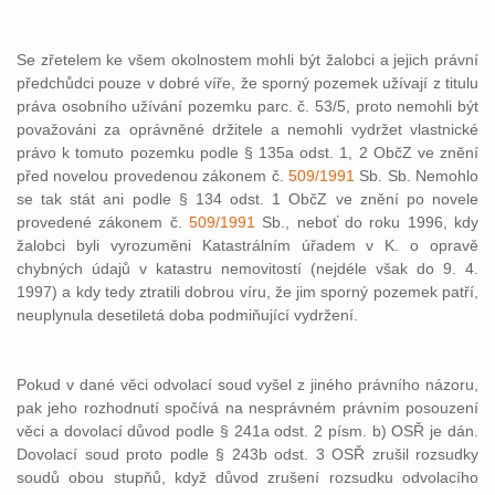
Se zřetelem ke všem okolnostem mohli být žalobci a jejich právní
předchůdci pouze v dobré víře, že sporný pozemek užívají z titulu
práva osobního užívání pozemku parc. č. 53/5, proto nemohli být
považováni za oprávněné držitele a nemohli vydržet vlastnické
právo k tomuto pozemku podle § 135a odst. 1, 2 ObčZ ve znění
před novelou provedenou zákonem č.
509/1991
Sb. Sb. Nemohlo
se tak stát ani podle § 134 odst. 1 ObčZ ve znění po novele
provedené zákonem č.
509/1991
Sb., neboť do roku 1996, kdy
žalobci byli vyrozuměni Katastrálním úřadem v K. o opravě
chybných údajů v katastru nemovitostí (nejdéle však do 9. 4.
1997) a kdy tedy ztratili dobrou víru, že jim sporný pozemek patří,
neuplynula desetiletá doba podmiňující vydržení.
Pokud v dané věci odvolací soud vyšel z jiného právního názoru,
pak jeho rozhodnutí spočívá na nesprávném právním posouzení
věci a dovolací důvod podle § 241a odst. 2 písm. b) OSŘ je dán.
Dovolací soud proto podle § 243b odst. 3 OSŘ zrušil rozsudky
soudů obou stupňů, když důvod zrušení rozsudku odvolacího