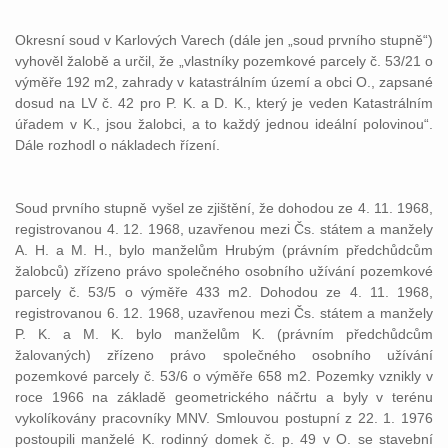
Okresní soud v Karlových Varech (dále jen „soud prvního stupně“)
vyhověl žalobě a určil, že „vlastníky pozemkové parcely č. 53/21 o
výměře 192 m2, zahrady v katastrálním území a obci O., zapsané
dosud na LV č. 42 pro P. K. a D. K., který je veden Katastrálním
úřadem v K., jsou žalobci, a to každý jednou ideální polovinou“.
Dále rozhodl o nákladech řízení.
Soud prvního stupně vyšel ze zjištění, že dohodou ze 4. 11. 1968,
registrovanou 4. 12. 1968, uzavřenou mezi Čs. státem a manžely
A. H. a M. H., bylo manželům Hrubým (právním předchůdcům
žalobců) zřízeno právo společného osobního užívání pozemkové
parcely č. 53/5 o výměře 433 m2. Dohodou ze 4. 11. 1968,
registrovanou 6. 12. 1968, uzavřenou mezi Čs. státem a manžely
P. K. a M. K. bylo manželům K. (právním předchůdcům
žalovaných) zřízeno právo společného osobního užívání
pozemkové parcely č. 53/6 o výměře 658 m2. Pozemky vznikly v
roce 1966 na základě geometrického náčrtu a byly v terénu
vykolíkovány pracovníky MNV. Smlouvou postupní z 22. 1. 1976
postoupili manželé K. rodinný domek č. p. 49 v O. se stavební