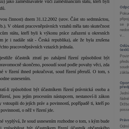
iku) jako zaměstnavatele vůči zaměstnancům státu, kteří byli
Odp
dů.
Poku
svou činnost) dnem 31.12.2002 (srov. Část sto sedmnáctou,
připo
se p
b.). V oblasti pracovněprávních vztahů měla tato skutečnost
nedo
cům státu, kteří byli k výkonu práce zařazeni u okresních
v...
ím je i nadále stát - Česká republika), ale že byla zrušena
Odův
 těchto pracovněprávních vztazích jednala.
(exk
Povin
estliže účastník ztratí po zahájení řízení způsobilost být
před
o pravomocně skončeno, posoudí soud podle povahy věci, zda
soudn
é v řízení ihned pokračovat, soud řízení přeruší. O tom, s
zákla
hodne usnesením.
Opom
před
ratí-li způsobilost být účastníkem řízení právnická osoba a
Jední
ízení, jsou jejím procesním nástupcem, nestanoví-li zákon
řádné
y vstoupili do jejích práv a povinností, popřípadě ti, kteří po
Držba
posse
povinnosti, o něž v řízení jde.
Práv
jiné vyplývá, že soud usnesením rozhodne o tom, s kým bude
Odmít
-li způsobilost být účastníkem řízení účastník občanského