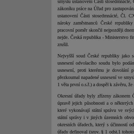
smyslu ustanovení Části stosedmnácté,
zákoníku práce na Úřad pro zastupování 
ustanovení Části stosedmnácté, Čl. 
nároky zaměstnanců České republiky z
pracovní poměr skončil nejpozději dne
nejde. Česká republika - Ministerstvo f
zrušil.
Nejvyšší soud České republiky jako so
usnesení odvolacího soudu bylo podán
usnesení, proti kterému je dovolání p
přezkoumal napadené usnesení ve smyslu 
1 věta první o.s.ř.) a dospěl k závěru, ž
Okresní úřady byly zřízeny zákonem 
úpravě jejich působnosti a o některých 
které vykonávají státní správu ve sv
státní správy i v jiných územních obv
okresních úřadech, který s účinností 
úřady definoval (srov. § 1 odst.1 tohot