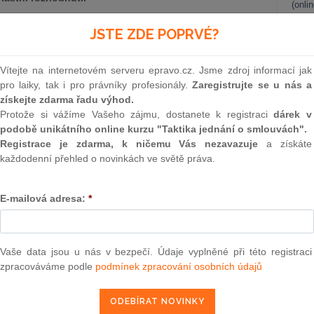
(onli
2
JSTE ZDE POPRVÉ?
liky sp.zn. 21 Cdo 298/2004, ze dne 23.6.2004)
Prakt
smluv
v právní věci žalobkyně R. M., proti žalovanému Okresnímu
Vítejte na internetovém serveru epravo.cz. Jsme zdroj informací jak
0
pro laiky, tak i pro právníky profesionály.
Zaregistrujte se u nás a
stvím, vedené u Okresního soudu ve Frýdku - Místku pod sp.
Prakt
získejte zdarma řadu výhod.
publiky - Ministerstva financí v Praze 1, Letenská č. 15,
judik
Protože si vážíme Vašeho zájmu, dostanete k registraci
dárek v
vokátem se sídlem v Praze 5, Nám. 14. října č. 3, proti
podobě unikátního online kurzu "Taktika jednání o smlouvách".
ne 21. října 2003 č.j. 16 Co 243/2003-25, tak, že usnesení
ONL
Registrace je zdarma, k ničemu Vás nezavazuje
a získáte
soudu ve Frýdku - Místku ze dne 24. června 2003 č.j. 8 C
každodenní přehled o novinkách ve světě práva.
Vnos
kresnímu soudu ve Frýdku - Místku k dalšímu řízení.
valor
soud
E-mailová adresa:
*
Výpo
neom
Nová 
Vaše data jsou u nás v bezpečí. Údaje vyplněné při této registraci
zpracováváme podle
podmínek zpracování osobních údajů
Změn
ího soudu ve Frýdku - Místku dne 4.6.2002 domáhala, aby
energ
obu zdůvodnila zejména tím, že u žalovaného (jeho právních
Čern
mostatná referentka. S účinností od 1.1.1999 byla zařazena