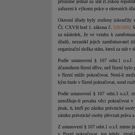
příslušné jednat za stát (Českou republ
zařazeni k výkonu práce u okresních úřa
Okresní úřady byly zrušeny (ukončily 
Čl. CXVII bod 1. zákona č.
320/2002
S
za následek, že ve vztahu k zaměstnan
úřadů, nezanikl jejich zaměstnavatel (t
organizační složka státu, která za stát v
Podle ustanovení § 107 odst.1 o.s.ř. j
účastníkem řízení dříve, než řízení byl
v řízení může pokračovat. Není-li možn
kým bude v řízení pokračovat, soud roz
Podle ustanovení § 107 odst.3 o.s.ř. zt
umožňuje-li povaha věci pokračovat v ř
jinak, ti, kteří po zániku právnické osob
zániku právnické osoby převzali práva a 
Z ustanovení § 107 odst.1 o.s.ř. mimo 
v řízení pokračovat, jen tehdy, ztratí