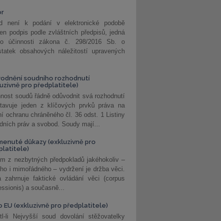
or
d není k podání v elektronické podobě
jen podpis podle zvláštních předpisů, jedná
o účinnosti zákona č. 298/2016 Sb. o
statek obsahových náležitostí upravených
odnění soudního rozhodnutí
luzivně pro předplatitele)
nost soudů řádně odůvodnit svá rozhodnutí
stavuje jeden z klíčových prvků práva na
í ochranu chráněného čl. 36 odst. 1 Listiny
dních práv a svobod. Soudy mají...
enuté důkazy (exkluzivně pro
platitele)
m z nezbytných předpokladů jakéhokoliv –
ho i mimořádného – vydržení je držba věci.
 zahrnuje faktické ovládání věci (corpus
ssionis) a současně...
o EU (exkluzivně pro předplatitele)
l-li Nejvyšší soud dovolání stěžovatelky