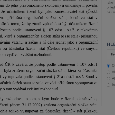
jako
ízení do jeho pravomocného skončení) a umožňuje-li povaha
ohle
 že účastníkem řízení byl jako zaměstnavatel stát (Česká
na uv
na příslušná organizační složka státu, která za stát v
šlo k tomu, že by ztratil způsobilost být účastníkem řízení
Postup podle ustanovení § 107 odst.1 o.s.ř. v takovémto
, která z organizačních složek státu je (se stala) příslušnou
ávním vztahu, a začne s ní dále jednat jako s organizační
HLE
u za účastníka řízení - stát (Českou republiku) ve smyslu
 tom vydával zvláštní rozhodnutí.
d ČR k závěru, že postup podle ustanovení § 107 odst.1
O
zení byla zrušena organizační složka státu, která za účastníka
A
ní vystupovala podle ustanovení § 21a odst.1 o.s.ř. Soud v
A
ačních složek státu se stala ve věci příslušnou vystupovat za
In
 by o tom vydával zvláštní rozhodnutí.
ly rozhodovat o tom, s kým bude v řízení pokračováno,
 řízení (dnem 31.12.2002) zrušena organizační složka státu
ohla toliko vystupovat za účastníka řízení - stát (Českou