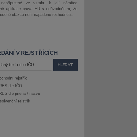
 nepřípustné ve vztahu k její námitce
dně aplikace práva EU s odůvodněním, že
edené otázce není napadené rozhodnutí...
DÁNÍ V REJSTŘÍCÍCH
bchodní rejstřík
RES dle IČO
RES dle jména / názvu
solvenční rejstřík