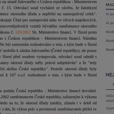
o na straně žalovaného s Českou republikou - Ministerstvem
MAG
á č. 15. Odvolací soud vycházel ze závěru, že žalobkyní
stence okresního úřadu a nepřešel na samosprávný celek".
AI pr
okojuje Úřad pro zastupování státu ve věcech majetkových,
AI pr
 pracovněprávních vztahů bývalého zaměstnance okresního
zákona č.
320/2002
Sb. Ministerstvo financí. V řízení proto
Monit
o s Českou republikou - Ministerstvem financí. Námitku
Monit
mělo být usnesením rozhodováno o tom, s kým bude v řízení
Monit
ť nedošlo k zániku žalovaného (České republiky), ale pouze
 v řízení před soudem vystupovala, odvolací soud odmítl s
atury okresní úřady měly právní subjektivitu" a že "tedy
ční složku České republiky". Protože okresní úřady byly
NE
ení § 107 o.s.ř. rozhodnout o tom, s kým bude v řízení
u podala Česká republika - Ministerstvo financí dovolání.
Odůvo
2.2002 zaměstnancem České republiky, zařazeným k výkonu
otáz
edu na to, že okresní úřady zanikly, zůstala i v době od
Výpo
s tím, že výkon práv a povinností zaměstnavatele přešel ve