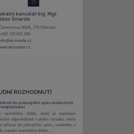
UDNÍ ROZHODNUTÍ
édnutí do policejního spisu (exkluzivně
předplatitele)
i nezletilého dítěte, který je nositelem
ovské odpovědnosti v plném rozsahu, nelze
ít přístup do policejního spisu, vedeného z
u zranění nezletilého dítěte,...