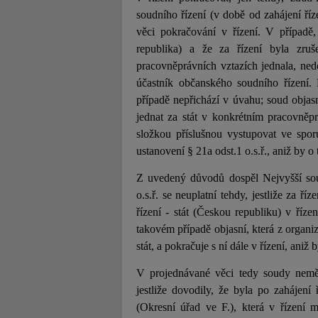
soudního řízení (v době od zahájení ř
věci pokračování v řízení. V případě,
republika) a že za řízení byla zruše
pracovněprávních vztazích jednala, nedo
účastník občanského soudního řízení. 
případě nepřichází v úvahu; soud objasní
jednat za stát v konkrétním pracovněpr
složkou příslušnou vystupovat ve spor
ustanovení § 21a odst.1 o.s.ř., aniž by o
Z uvedený důvodů dospěl Nejvyšší sou
o.s.ř. se neuplatní tehdy, jestliže za ří
řízení - stát (Českou republiku) v říze
takovém případě objasní, která z organiz
stát, a pokračuje s ní dále v řízení, aniž
V projednávané věci tedy soudy nemě
jestliže dovodily, že byla po zahájení
(Okresní úřad ve F.), která v řízení m