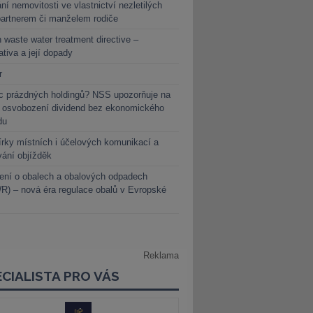
ní nemovitosti ve vlastnictví nezletilých
partnerem či manželem rodiče
 waste water treatment directive –
lativa a její dopady
r
c prázdných holdingů? NSS upozorňuje na
y osvobození dividend bez ekonomického
du
rky místních i účelových komunikací a
vání objížděk
ení o obalech a obalových odpadech
) – nová éra regulace obalů v Evropské