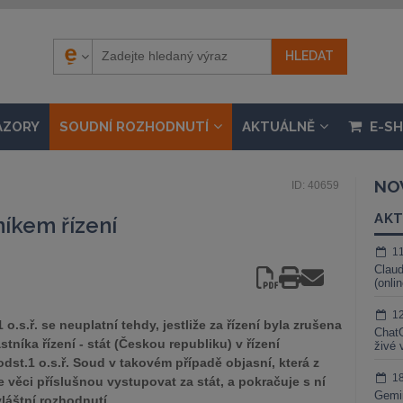
ÁZORY
SOUDNÍ ROZHODNUTÍ
AKTUÁLNĚ
E-S
NO
ID: 40659
AKT
níkem řízení
1
Claud
(onli
1
.s.ř. se neuplatní tehdy, jestliže za řízení byla zrušena
ChatG
stníka řízení - stát (Českou republiku) v řízení
živé 
dst.1 o.s.ř. Soud v takovém případě objasní, která z
1
e věci příslušnou vystupovat za stát, a pokračuje s ní
Gemin
vláštní rozhodnutí.