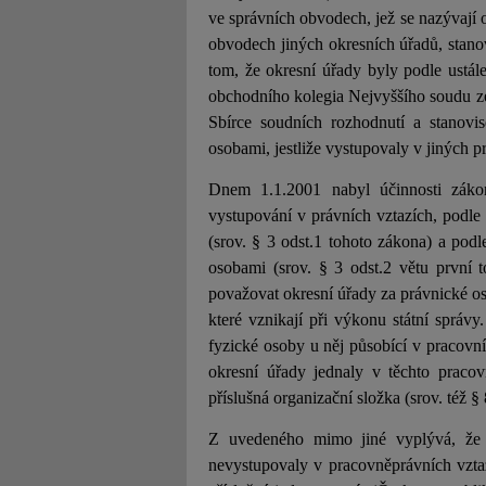
ve správních obvodech, jež se nazývají 
obvodech jiných okresních úřadů, stanov
tom, že okresní úřady byly podle ustál
obchodního kolegia Nejvyššího soudu ze
Sbírce soudních rozhodnutí a stanovis
osobami, jestliže vystupovaly v jiných p
Dnem 1.1.2001 nabyl účinnosti zák
vystupování v právních vztazích, podle 
(srov. § 3 odst.1 tohoto zákona) a podl
osobami (srov. § 3 odst.2 větu první 
považovat okresní úřady za právnické os
které vznikají při výkonu státní správ
fyzické osoby u něj působící v pracovní
okresní úřady jednaly v těchto pracov
příslušná organizační složka (srov. též §
Z uvedeného mimo jiné vyplývá, že 
nevystupovaly v pracovněprávních vztazí