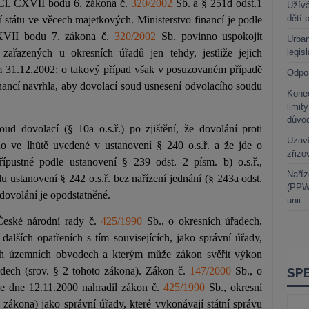
 Čl. CXVII bodu 6. zákona č.
320/2002
Sb. a § 251d odst.1
Užívá
dětí 
státu ve věcech majetkových. Ministerstvo financí je podle
CXVII bodu 7. zákona č.
320/2002
Sb. povinno uspokojit
Urban
ařazených u okresních úřadů jen tehdy, jestliže jejich
legis
m 31.12.2002; o takový případ však v posuzovaném případě
Odpo
inancí navrhla, aby dovolací soud usnesení odvolacího soudu
Kone
limit
důvo
ud dovolací (§ 10a o.s.ř.) po zjištění, že dovolání proti
Uzaví
o ve lhůtě uvedené v ustanovení § 240 o.s.ř. a že jde o
zřizo
řípustné podle ustanovení § 239 odst. 2 písm. b) o.s.ř.,
Naříz
ustanovení § 242 o.s.ř. bez nařízení jednání (§ 243a odst.
(PPWR
e dovolání je opodstatněné.
unii
České národní rady č.
425/1990
Sb., o okresních úřadech,
dalších opatřeních s tím souvisejících, jako správní úřady,
ých územních obvodech a kterým může zákon svěřit výkon
odech (srov. § 2 tohoto zákona). Zákon č.
147/2000
Sb., o
ode dne 12.11.2000 nahradil zákon č.
425/1990
Sb., okresní
o zákona) jako správní úřady, které vykonávají státní správu