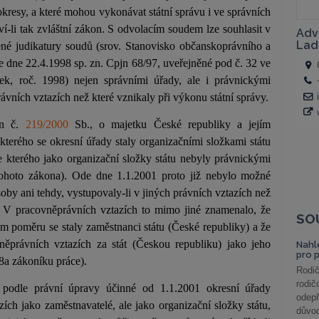
okresy, a které mohou vykonávat státní správu i ve správních
í-li tak zvláštní zákon. S odvolacím soudem lze souhlasit v
ené judikatury soudů (srov. Stanovisko občanskoprávního a
 dne 22.4.1998 sp. zn. Cpjn 68/97, uveřejněné pod č. 32 ve
ek, roč. 1998) nejen správními úřady, ale i právnickými
rávních vztazích než které vznikaly při výkonu státní správy.
on č.
219/2000
Sb., o majetku České republiky a jejím
kterého se okresní úřady staly organizačními složkami státu
e kterého jako organizační složky státu nebyly právnickými
tohoto zákona). Ode dne 1.1.2001 proto již nebylo možné
oby ani tehdy, vystupovaly-li v jiných právních vztazích než
y. V pracovněprávních vztazích to mimo jiné znamenalo, že
SO
m poměru se staly zaměstnanci státu (České republiky) a že
něprávních vztazích za stát (Českou republiku) jako jeho
Nahl
pro 
 8a zákoníku práce).
Rodič
rodič
podle právní úpravy účinné od 1.1.2001 okresní úřady
odepř
ch jako zaměstnavatelé, ale jako organizační složky státu,
důvod