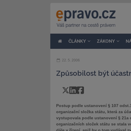
ČLÁNKY
ZÁKONY
N
22. 5. 2006
Způsobilost být účast
Postup podle ustanovení § 107 odst.1 o
organizační složka státu, která za úča
vystupovala podle ustanovení § 21a o
organizačních složek státu se stala v
dále v řízení, aniž by o tom vydával z