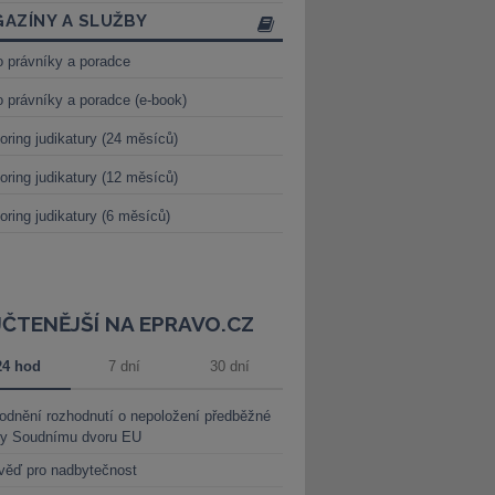
AZÍNY A SLUŽBY
o právníky a poradce
o právníky a poradce (e-book)
oring judikatury (24 měsíců)
oring judikatury (12 měsíců)
oring judikatury (6 měsíců)
JČTENĚJŠÍ NA EPRAVO.CZ
24 hod
7 dní
30 dní
dnění rozhodnutí o nepoložení předběžné
ky Soudnímu dvoru EU
věď pro nadbytečnost