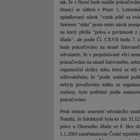
tak, že v řízení bude nadále pokračován
financí se sídlem v Praze 1, Letensk
uplatňovaný nárok "vznik ještě za exi
Jménem "státu" proto tento nárok neusp
na který přešla "práva a povinnosti z
úřadu", ale podle Čl. CXVII bodu 7. 
bude pokračováno na straně žalovanéh
odvolatele, že v projednávané věci ne
pokračováno na straně žalovaného, nebo
organizační složky státu, která za něj
odůvodněním, že "podle ustálené judik
nebyly považovány toliko za organiza
zrušeny, bylo potřebné podle ustanov
pokračováno.
Proti tomuto usnesení odvolacího soud
Namítá, že žalobkyně byla ke dni 31.1
práce u Okresního úřadu ve F. Bez ohl
1.1.2003 zaměstnancem České republiky 