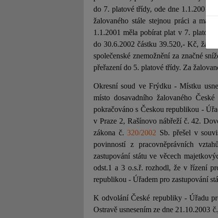
do 7. platové třídy, ode dne 1.1.2001 v
žalovaného stále stejnou práci a má "
1.1.2001 měla pobírat plat v 7. platové
do 30.6.2002 částku 39.520,- Kč, žalob
společenské znemožnění za značné sníže
JUDr. Tomáš Nielsen
JUDr. Tom
přeřazení do 5. platové třídy. Za žalova
Kurzy lektora
Kurzy le
Okresní soud ve Frýdku - Místku usne
místo dosavadního žalovaného České 
pokračováno s Českou republikou - Úřa
v Praze 2, Rašínovo nábřeží č. 42. Dov
zákona č.
320/2002
Sb. přešel v souvi
povinností z pracovněprávních vzta
zastupování státu ve věcech majetkový
odst.1 a 3 o.s.ř. rozhodl, že v řízení
republikou - Úřadem pro zastupování st
K odvolání České republiky - Úřadu pr
Ostravě usnesením ze dne 21.10.2003 č.