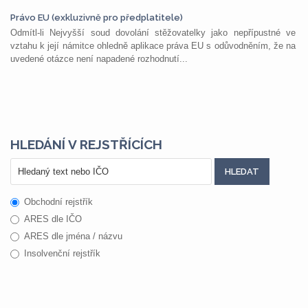
Právo EU (exkluzivně pro předplatitele)
Odmítl-li Nejvyšší soud dovolání stěžovatelky jako nepřípustné ve
vztahu k její námitce ohledně aplikace práva EU s odůvodněním, že na
uvedené otázce není napadené rozhodnutí...
HLEDÁNÍ V REJSTŘÍCÍCH
Obchodní rejstřík
ARES dle IČO
ARES dle jména / názvu
Insolvenční rejstřík