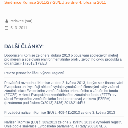
Směrnice Komise 2011/27-28/EU ze dne 4. března 2011
redakce (sar)
5. 3. 2011
DALŠÍ ČLÁNKY:
Doporučení Komise ze dne 9. dubna 2013 o používání společných metod
pro měření a sdělování environmentálního profilu životního cyklu produktů a
organizací (1) 2013/179/EU
Revize jednacího řádu Výboru regionů
Prováděcí rozhodnutí Komise ze dne 2. května 2013, kterým se z financování
Evropskou unií vylučují některé výdaje vynaložené členskými státy v rámci
záruční sekce Evropského zemědělského orientačního a záručního fondu
(EZOZF), v rámci Evropského zemědělského záručního fondu (EZZF) a v
rámci Evropského zemědělského fondu pro rozvoj venkova (EZFRV)
(oznámeno pod číslem C(2013) 2436) 2013/214/EU
Prováděcí nařízení Komise (EU) č. 409-411/2013 ze dne 3. května 2013
Nařízení Komise (EU) č. 389/2013 ze dne 2. květnu 2013 o vytvoření registru
Unie podle směrnice Evropského parlamentu a Rady 2003/87/ES,