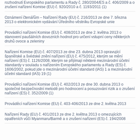
rozhodnutí Evropského parlamentu a Rady č. 280/2004/ES a č. 406/2009 a o
zrušení nařízení Komise (EU) č. 920/2010 a č. 1193/2011 (1)
Oznámení čtenářům – Nařízení Rady (EU) č. 216/2013 ze dne 7. března
2013 o elektronickém vydávání Úředního věstníku Evropské unie
Prováděcí nařízení Komise (EU) č. 408/2013 ze dne 2. května 2013 o
stanovení paušálních dovozních hodnot pro určení vstupní ceny některých
druhů ovoce a zeleniny
Nařízení Komise (EU) č. 407/2013 ze dne 23. dubna 2013 opravující
španělské a švédské znění nařízení (EU) č. 475/2012, kterým se mění
nařízení (ES) č. 1126/2008, kterým se přijímají některé mezinárodní účetní
standardy v souladu s nařízením Evropského parlamentu a Rady (ES) č.
1606/2002, pokud jde o mezinárodní účetní standard (IAS) 1 a mezinárodní
účetní standard (IAS) 19 (1)
Prováděcí nařízení Komise (EU) č. 402/2013 ze dne 30. dubna 2013 o
společné bezpečnostní metodě pro hodnocení a posuzování rizik a o zrušení
nařízení (ES) č. 352/2009 (1)
Prováděcí nařízení Komise (EU) č. 403-406/2013 ze dne 2. května 2013
Nařízení Rady (EU) č. 401/2013 ze dne 2. května 2013 o omezujících
opatřeních vůči Myanmaru/Barmě a o zrušení nařízení (ES) č. 194/2008