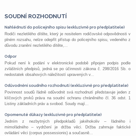
SOUDNÍ ROZHODNUTÍ
Nahlédnutí do policejního spisu (exkluzivně pro předplatitele)
Rodiči nezletilého dítěte, který je nositelem rodičovské odpovědnosti v
plném rozsahu, nelze odepřít přístup do policejního spisu, vedeného z
důvodu zranění nezletilého dítěte,...
Odpor
Pokud není k podání v elektronické podobě připojen podpis podle
zvláštních předpisů, jedná se po účinnosti zákona č. 298/2016 Sb. o
nedostatek obsahových náležitostí upravených v...
Odůvodnění soudního rozhodnutí (exkluzivně pro předplatitele)
Povinnost soudů řádně odůvodnit svá rozhodnutí představuje jeden z
klíčových prvků práva na soudní ochranu chráněného čl. 36 odst. 1
Listiny základních práv a svobod. Soudy mají...
Opomenuté důkazy (exkluzivně pro předplatitele)
Jedním z nezbytných předpokladů jakéhokoliv – řádného i
mimořádného – vydržení je držba věci. Držba zahrnuje faktické
ovládání věci (corpus possessionis) a současně...