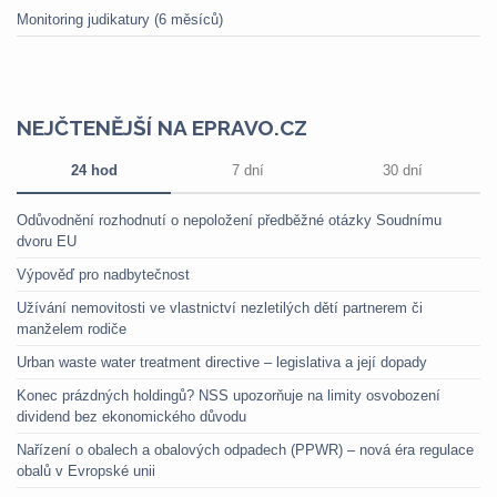
Monitoring judikatury (6 měsíců)
NEJČTENĚJŠÍ NA EPRAVO.CZ
24 hod
7 dní
30 dní
Odůvodnění rozhodnutí o nepoložení předběžné otázky Soudnímu
dvoru EU
Výpověď pro nadbytečnost
Užívání nemovitosti ve vlastnictví nezletilých dětí partnerem či
manželem rodiče
Urban waste water treatment directive – legislativa a její dopady
Konec prázdných holdingů? NSS upozorňuje na limity osvobození
dividend bez ekonomického důvodu
Nařízení o obalech a obalových odpadech (PPWR) – nová éra regulace
obalů v Evropské unii