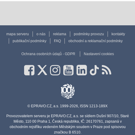
mapa serveru
o nás
reklama
podmínky provozu
kontakty
publikační podmínky
FAQ
obchodní a reklamační podmínky
Ochrana osobních údajů - GDPR
Nastavení cookies
© EPRAVO.CZ, a.s. 1999-2026, ISSN 1213-189X
Provozovatelem serveru je EPRAVO.CZ, a.s. se sídlem Dušní 907/10, Staré
Město, 110 00 Praha 1, Česká republika, IČ: 26170761, zapsaná v
obchodním rejstříku vedeném Městským soudem v Praze pod spisovou
značkou B 6510.