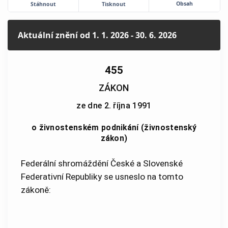
Obsah
Stáhnout
Tisknout
Aktuální znění
od 1. 1. 2026 - 30. 6. 2026
455
ZÁKON
ze dne 2. října 1991
o živnostenském podnikání (živnostenský
zákon)
Federální shromáždění České a Slovenské
Federativní Republiky se usneslo na tomto
zákoně: