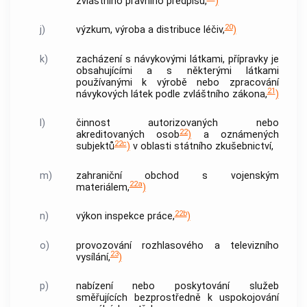
zvláštního právního předpisu,
)
20
j)
výzkum, výroba a distribuce léčiv,
)
k)
zacházení s návykovými látkami, přípravky je
obsahujícími a s některými látkami
používanými k výrobě nebo zpracování
21
návykových látek podle zvláštního zákona,
)
l)
činnost autorizovaných nebo
22
akreditovaných osob
)
a oznámených
22c
subjektů
)
v oblasti státního zkušebnictví,
m)
zahraniční obchod s vojenským
22a
materiálem,
)
22b
n)
výkon inspekce práce,
)
o)
provozování rozhlasového a televizního
23
vysílání,
)
p)
nabízení nebo poskytování služeb
směřujících bezprostředně k uspokojování