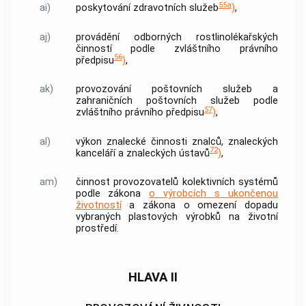
55a
ai)
poskytování zdravotních služeb
)
,
aj)
provádění odborných rostlinolékařských
činností podle zvláštního právního
56
předpisu
)
,
ak)
provozování poštovních služeb a
zahraničních poštovních služeb podle
57
zvláštního právního předpisu
)
,
al)
výkon znalecké činnosti znalců, znaleckých
72
kanceláří a znaleckých ústavů
)
,
am)
činnost provozovatelů kolektivních systémů
podle zákona
o výrobcích s ukončenou
životností
a zákona o omezení dopadu
vybraných plastových výrobků na životní
prostředí.
HLAVA II