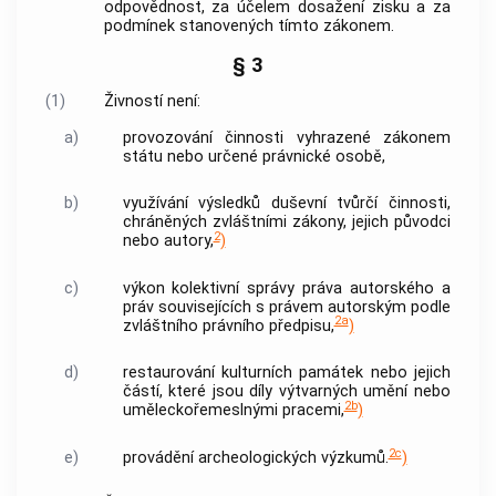
odpovědnost, za účelem dosažení zisku a za
podmínek stanovených tímto zákonem.
§ 3
(1)
Živností
není:
a)
provozování činnosti vyhrazené zákonem
státu nebo určené právnické osobě,
b)
využívání výsledků duševní tvůrčí činnosti,
chráněných zvláštními zákony, jejich původci
2
nebo
autory
,
)
c)
výkon kolektivní správy práva autorského a
práv souvisejících s právem autorským podle
2a
zvláštního právního předpisu,
)
d)
restaurování kulturních památek nebo jejich
částí, které jsou díly výtvarných umění nebo
2b
uměleckořemeslnými pracemi,
)
2c
e)
provádění archeologických výzkumů.
)