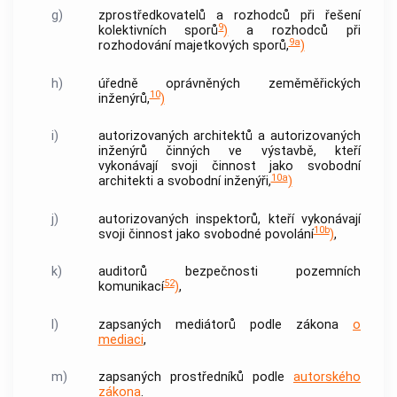
g)
zprostředkovatelů a rozhodců při řešení
9
kolektivních sporů
)
a rozhodců při
9a
rozhodování majetkových sporů,
)
h)
úředně oprávněných zeměměřických
10
inženýrů,
)
i)
autorizovaných architektů a autorizovaných
inženýrů činných ve výstavbě, kteří
vykonávají svoji činnost jako svobodní
10a
architekti a svobodní inženýři,
)
j)
autorizovaných inspektorů, kteří vykonávají
10b
svoji činnost jako svobodné povolání
)
,
k)
auditorů bezpečnosti pozemních
52
komunikací
)
,
l)
zapsaných
mediátorů
podle zákona
o
mediaci
,
m)
zapsaných prostředníků podle
autorského
zákona
.