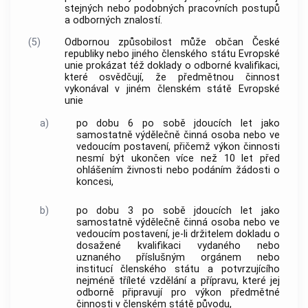
stejných nebo podobných pracovních postupů
a odborných znalostí.
(5)
Odbornou způsobilost může občan České
republiky nebo jiného členského státu Evropské
unie prokázat též doklady o odborné kvalifikaci,
které osvědčují, že předmětnou činnost
vykonával v jiném členském státě Evropské
unie
a)
po dobu 6 po sobě jdoucích let jako
samostatně výdělečně činná osoba nebo ve
vedoucím postavení, přičemž výkon činnosti
nesmí být ukončen více než 10 let před
ohlášením
živnosti
nebo podáním žádosti o
koncesi,
b)
po dobu 3 po sobě jdoucích let jako
samostatně výdělečně činná osoba nebo ve
vedoucím postavení, je-li držitelem dokladu o
dosažené kvalifikaci vydaného nebo
uznaného příslušným orgánem nebo
institucí členského státu a potvrzujícího
nejméně tříleté vzdělání a přípravu, které jej
odborně připravují pro výkon předmětné
činnosti v členském státě původu,