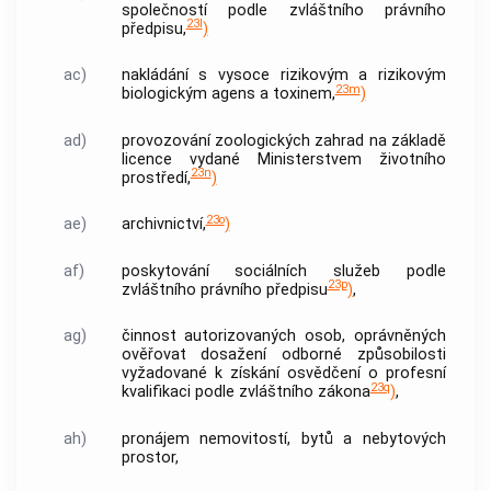
společností podle zvláštního právního
23l
předpisu,
)
ac)
nakládání s vysoce rizikovým a rizikovým
23m
biologickým agens a toxinem,
)
ad)
provozování zoologických zahrad na základě
licence vydané Ministerstvem životního
23n
prostředí,
)
23o
ae)
archivnictví,
)
af)
poskytování sociálních služeb podle
23p
zvláštního právního předpisu
)
,
ag)
činnost autorizovaných osob, oprávněných
ověřovat dosažení odborné způsobilosti
vyžadované k získání osvědčení o profesní
23q
kvalifikaci podle zvláštního zákona
)
,
ah)
pronájem
nemovitostí
, bytů a nebytových
prostor,