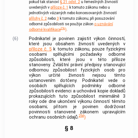
pokud tak stanoví
§ 21 odst. 2
u řemeslných
živností
uvedených v
příloze č. 1
k tomuto zákonu nebo u
jednotlivých vázaných nebo koncesovaných
živností
přílohy č. 2
nebo
3
k tomuto zákonu; při posuzování
odborné způsobilosti se použije zákon
o uznávání
25c
odborné kvalifikace
)
.
(6)
Podnikatel je povinen zajistit výkon činností,
které jsou obsahem
živností
uvedených v
příloze č. 5
k tomuto zákonu, pouze fyzickými
osobami splňujícími požadavky odborné
způsobilosti, které jsou v této příloze
stanoveny. Zvláštní právní předpisy stanovující
odbornou způsobilost fyzických osob pro
výkon určité
živnosti
nejsou tímto
ustanovením dotčeny. Podnikatel vede o
osobách splňujících podmínky odborné
způsobilosti evidenci a uchovává kopie dokladů
prokazujících tuto způsobilost minimálně 3
roky ode dne ukončení výkonu činností těmito
osobami; přitom je povinen dodržovat
povinnosti stanovené zákonem upravujícím
25d
ochranu
osobních údajů
.
)
§ 8