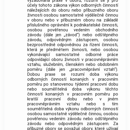
vyžadována praxe v oboru, rozumí se jí pro
účely tohoto zákona výkon odborných činností
náležejících do oboru nebo příbuzného oboru
živnosti
osobou samostatně výdělečně činnou
v oboru nebo v příbuzném oboru na základě
příslušného oprávnění k podnikatelské činnosti,
osobou pověřenou vedením
obchodního
závodu
(dále jen „závod“) nebo odštěpného
závodu, odpovědným zástupcem, osobou
bezprostředně odpovědnou za řízení činnosti,
která je předmětem
živnosti
, nebo osobou
vykonávající samostatné odborné práce
odpovídající oboru
živnosti
v pracovněprávním
vztahu, služebním, členském nebo obdobném
poměru (dále jen „pracovněprávní vztah“).
Dobou praxe
se rozumí doba výkonu
odborných činností konaných v pracovním
poměru po stanovenou týdenní pracovní dobu
nebo souměřitelná doba výkonu těchto
činností konaných v pracovním poměru po
kratší pracovní dobu nebo v jiném
pracovněprávním vztahu nebo s tím
souměřitelná doba výkonu odborných činností
osobou samostatně výdělečně činnou, osobou
pověřenou vedením závodu nebo odštěpného
závodu nebo odpovědným zástupcem. Za
příbuzné obory se považují obory, které užívají