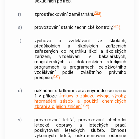
sexuálních potřeb,
23a
r)
zprostředkování zaměstnání,
)
23c
s)
provozování stanic technické kontroly,
)
t)
výchova a vzdělávání ve školách,
předškolních a školských zařízeních
zařazených do rejstříku škol a školských
zařízení, vzdělávání v bakalářských,
magisterských a doktorských studijních
programech a programech celoživotního
vzdělávání podle zvláštního právního
23d
předpisu,
)
u)
nakládání s látkami zařazenými do seznamu
1 v příloze
Úmluvy o zákazu vývoje, výroby,
hromadění zásob a použití chemických
23e
zbraní a o jejich zničení
,
)
v)
provozování letišť, provozování obchodní
letecké dopravy a leteckých prací,
poskytování leteckých služeb, činnost
výkonných letců, uskutečňování odborné