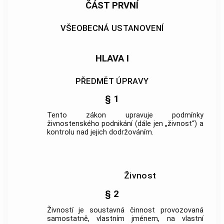
ČÁST PRVNÍ
VŠEOBECNÁ USTANOVENÍ
HLAVA I
PŘEDMĚT ÚPRAVY
§ 1
Tento zákon upravuje podmínky
živnostenského podnikání (dále jen „
živnost
“) a
kontrolu nad jejich dodržováním.
Živnost
§ 2
Živností
je soustavná činnost provozovaná
samostatně, vlastním jménem, na vlastní