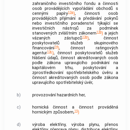
zahraničního investičního fondu a činnosti
osob provádějících vypořádání obchodů s
13
a
cennými papíry
)
, činnosti osob
provádějících přijímání a předávání pokynů
nebo investičního poradenství týkající se
investičních nástrojů za podmínek
13b
stanovených zvláštním zákonem
)
a jejich
13b
vázaných zástupců
)
, činnost
poskytovatelů služeb skupinového
74
financování
)
, činnost ratingových
13c
agentur
)
, činnost poskytovatelů služeb
hlášení údajů, činnost akreditovaných osob
podle zákona upravujícího podnikání na
kapitálovém trhu, poskytování a
zprostředkování
spotřebitelského úvěru
a
činnost akreditovaných osob podle zákona
upravujícího
spotřebitelský úvěr
,
b)
provozování hazardních her,
c)
hornická činnost a činnost prováděná
15
hornickým způsobem,
)
d)
výroba elektřiny, výroba plynu, přenos
elektřiny, přeprava plynu, distribuce elektřiny,