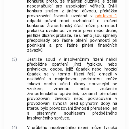
konkursu proto, že majetek dlužníka je zcela
nepostačující pro uspokojení věřitelů. Byl-li
konkurs zrušen z jiného důvodu, překážka
provozování
živnosti
uvedená v
odstavci 1
odpadá právní mocí rozhodnutí o zrušení
konkursu. Živnostenský úřad může prominout
překážku uvedenou ve větě první nebo druhé,
jestliže dlužník prokáže, že u něho jsou splněny
předpoklady pro řádné plnění povinností při
podnikání a pro řádné plnění finančních
závazků.
(3)
Jestliže soud v
insolvenčním řízení
nařídil
předběžné opatření, jímž fyzickou nebo
právnickou osobu, jejíž úpadek nebo hrozící
úpadek se v tomto řízení řeší, omezil v
nakládání s majetkovou podstatou, může
taková osoba učinit úkony související se
vznikem, změnou nebo zrušením
živnostenského oprávnění, oznámit přerušení
provozování
živnosti
nebo pokračování v
provozování
živnosti
před uplynutím doby, na
kterou bylo provozování
živnosti
přerušeno, jen
s písemným souhlasem předběžného
insolvenčního správce
.
(4)
V průběhu
insolvenčního řízení
může fyzická