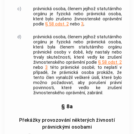
c)
právnická osoba, členem jejíhož statutárního
orgánu je fyzická nebo právnická osoba,
které bylo zrušeno živnostenské oprávnění
podle
§ 58 odst. 2
nebo
3
,
d)
právnická osoba, členem jejíhož statutárního
orgánu je fyzická nebo právnická osoba,
která byla členem statutárního orgánu
právnické osoby v době, kdy nastaly nebo
trvaly skutečnosti, které vedly ke zrušení
živnostenského oprávnění podle
§ 58 odst. 2
nebo
3
této právnické osobě; to neplatí v
případě, že právnická osoba prokáže, že
tento člen vynaložil veškeré úsilí, které bylo
možno požadovat, aby porušení právní
povinnosti, které vedlo ke zrušení
živnostenského oprávnění, zabránil.
§ 8a
Překážky provozování některých živností
právnickými osobami