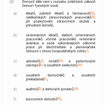
(2)
Živností
dále není v rozsahu zvláštních zákonů
činnost fyzických osob:
2d
a)
lékařů, zubních lékařů a farmaceutů
)
,
2e
nelékařských zdravotnických pracovníků
)
při poskytování zdravotních služeb a
přírodních léčitelů,
b)
veterinárních lékařů, dalších veterinárních
pracovníků včetně pracovníků veterinární
asanace a osob vykonávajících odborné
práce při šlechtitelské a plemenářské
3
činnosti v chovu hospodářských zvířat,
)
4
5a
c)
advokátů
,
)
notářů
)
a patentových
6
6a
zástupců
)
a soudních exekutorů,
)
d)
soudních tlumočníků a soudních
7
překladatelů
)
,
8
8a
e)
auditorů
)
a daňových poradců,
)
8b
f)
burzovních dohodců
)
,