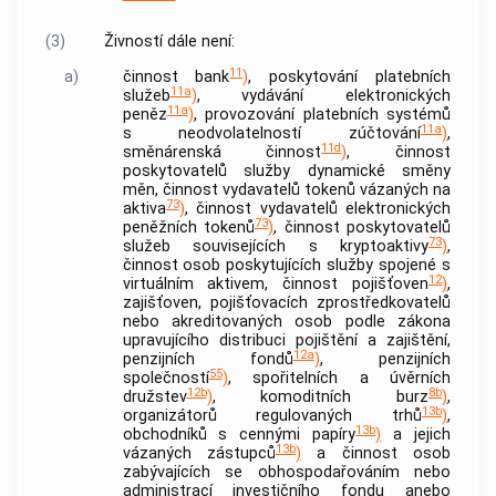
(3)
Živností
dále není:
11
a)
činnost
bank
)
, poskytování platebních
11a
služeb
)
, vydávání elektronických
11a
peněz
)
, provozování platebních systémů
11a
s neodvolatelností zúčtování
)
,
11d
směnárenská činnost
)
, činnost
poskytovatelů služby dynamické směny
měn, činnost vydavatelů tokenů vázaných na
73
aktiva
)
, činnost vydavatelů elektronických
73
peněžních tokenů
)
, činnost poskytovatelů
73
služeb souvisejících s kryptoaktivy
)
,
činnost osob poskytujících služby spojené s
12
virtuálním aktivem, činnost pojišťoven
)
,
zajišťoven, pojišťovacích zprostředkovatelů
nebo akreditovaných osob podle zákona
upravujícího distribuci pojištění a zajištění,
12a
penzijních fondů
)
, penzijních
55
společností
)
, spořitelních a úvěrních
12b
8b
družstev
)
, komoditních burz
)
,
13b
organizátorů regulovaných trhů
)
,
13b
obchodníků s cennými papíry
)
a jejich
13b
vázaných zástupců
)
a činnost osob
zabývajících se obhospodařováním nebo
administrací investičního fondu anebo