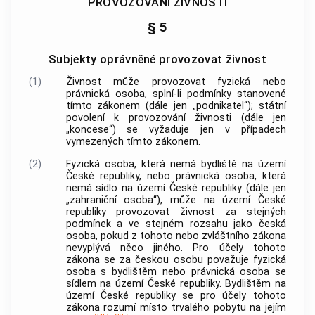
PROVOZOVÁNÍ ŽIVNOSTI
§ 5
Subjekty oprávněné provozovat živnost
(1)
Živnost
může provozovat fyzická nebo
právnická osoba, splní-li podmínky stanovené
tímto zákonem (dále jen „podnikatel“); státní
povolení k provozování
živnosti
(dále jen
„koncese“) se vyžaduje jen v případech
vymezených tímto zákonem.
(2)
Fyzická osoba, která nemá
bydliště na území
České republiky
, nebo právnická osoba, která
nemá sídlo na území České republiky (dále jen
„zahraniční osoba“), může na území České
republiky provozovat
živnost
za stejných
podmínek a ve stejném rozsahu jako česká
osoba, pokud z tohoto nebo zvláštního zákona
nevyplývá něco jiného. Pro účely tohoto
zákona se za českou osobu považuje fyzická
osoba s bydlištěm nebo právnická osoba se
sídlem na území České republiky.
Bydlištěm na
území České republiky
se pro účely tohoto
zákona rozumí místo trvalého pobytu na jejím