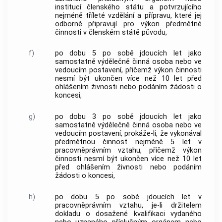
institucí členského státu a potvrzujícího
nejméně tříleté vzdělání a přípravu, které jej
odborně připravují pro výkon předmětné
činnosti v členském státě původu,
f)
po dobu 5 po sobě jdoucích let jako
samostatně výdělečně činná osoba nebo ve
vedoucím postavení, přičemž výkon činnosti
nesmí být ukončen více než 10 let před
ohlášením
živnosti
nebo podáním žádosti o
koncesi,
g)
po dobu 3 po sobě jdoucích let jako
samostatně výdělečně činná osoba nebo ve
vedoucím postavení, prokáže-li, že vykonával
předmětnou činnost nejméně 5 let v
pracovněprávním vztahu, přičemž výkon
činnosti nesmí být ukončen více než 10 let
před ohlášením
živnosti
nebo podáním
žádosti o koncesi,
h)
po dobu 5 po sobě jdoucích let v
pracovněprávním vztahu, je-li držitelem
dokladu o dosažené kvalifikaci vydaného