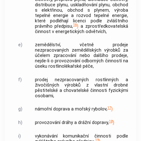
distribuce plynu, uskladňování plynu, obchod
s elektřinou, obchod s plynem, výroba
tepelné energie a rozvod tepelné energie,
které podléhají licenci podle zvláštního
16
právního předpisu,
)
a zprostředkovatelská
činnost v energetických odvětvích,
e)
zemědělství, včetně prodeje
nezpracovaných zemědělských výrobků za
účelem zpracování nebo dalšího prodeje,
nejde-li o provozování odborných činností na
úseku rostlinolékařské péče,
f)
prodej nezpracovaných rostlinných a
živočišných výrobků z vlastní drobné
pěstitelské a chovatelské činnosti fyzickými
osobami,
17
g)
námořní doprava a mořský rybolov,
)
18
h)
provozování dráhy a drážní dopravy,
)
i)
vykonávání komunikační činnosti podle
19