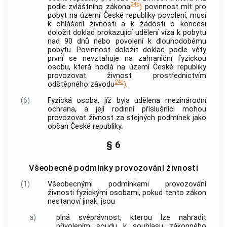
24b
podle zvláštního zákona
)
povinnost mít pro
pobyt na území České republiky povolení, musí
k ohlášení
živnosti
a k žádosti o koncesi
doložit doklad prokazující udělení víza k pobytu
nad 90 dnů nebo povolení k dlouhodobému
pobytu. Povinnost doložit doklad podle věty
první se nevztahuje na zahraniční fyzickou
osobu, která hodlá na území České republiky
provozovat
živnost
prostřednictvím
24c
odštěpného závodu
)
.
(6)
Fyzická osoba, jíž byla udělena mezinárodní
ochrana, a její rodinní příslušníci mohou
provozovat
živnost
za stejných podmínek jako
občan České republiky.
§ 6
Všeobecné podmínky provozování živnosti
(1)
Všeobecnými podmínkami provozování
živnosti
fyzickými osobami, pokud tento zákon
nestanoví jinak, jsou
a)
plná svéprávnost, kterou lze nahradit
přivolením soudu k souhlasu zákonného