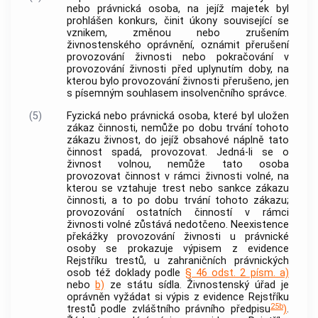
nebo právnická osoba, na jejíž majetek byl
prohlášen konkurs, činit úkony související se
vznikem, změnou nebo zrušením
živnostenského oprávnění, oznámit přerušení
provozování
živnosti
nebo pokračování v
provozování
živnosti
před uplynutím doby, na
kterou bylo provozování
živnosti
přerušeno, jen
s písemným souhlasem
insolvenčního správce
.
(5)
Fyzická nebo právnická osoba, které byl uložen
zákaz činnosti, nemůže po dobu trvání tohoto
zákazu
živnost
, do jejíž obsahové náplně tato
činnost spadá, provozovat. Jedná-li se o
živnost
volnou, nemůže tato osoba
provozovat činnost v rámci
živnosti
volné, na
kterou se vztahuje trest nebo sankce zákazu
činnosti, a to po dobu trvání tohoto zákazu;
provozování ostatních činností v rámci
živnosti
volné zůstává nedotčeno. Neexistence
překážky provozování
živnosti
u právnické
osoby se prokazuje výpisem z evidence
Rejstříku trestů, u zahraničních právnických
osob též doklady podle
§ 46 odst. 2 písm. a)
nebo
b)
ze státu sídla. Živnostenský úřad je
oprávněn vyžádat si výpis z evidence Rejstříku
25b
trestů podle zvláštního právního předpisu
)
.