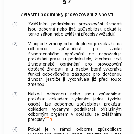
§ 7
Zvláštní podmínky provozování živnosti
(1)
Zvláštními podmínkami provozování
živnosti
jsou odborná nebo jiná způsobilost, pokud je
tento zákon nebo zvláštní předpisy vyžadují.
(2)
V případě změny nebo doplnění požadavků na
odbornou způsobilost po vzniku
živnostenského oprávnění se nepožaduje
prokázání praxe u podnikatele, kterému trvá
živnostenské oprávnění pro provozování
dotčené
živnosti
, a u osoby, která vykonává
funkci odpovědného zástupce pro dotčenou
živnost
, jestliže ji vykonávala již před touto
změnou.
(3)
Nelze-li odbornou nebo jinou způsobilost
prokázat dokladem vydaným jedné fyzické
osobě, lze odbornou způsobilost prokázat
dokladem vydaným podnikateli příslušným
odborným orgánem v souladu se zvláštními
22b
předpisy.
)
(4)
Pokud je v rámci odborné způsobilosti