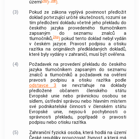
24b
,
38e
území
)
)
.
(3)
Pokud ze zákona vyplývá povinnost předložit
doklad potvrzující určité skutečnosti, rozumí se
tím předložení dokladu včetně jeho překladu do
českého jazyka provedeného tlumočníkem
zapsaným do seznamu znalců a
24a
tlumočníků,
)
pokud tento doklad nebyl vydán
v českém jazyce. Pravost podpisu a otisku
razítka na originálech předkládaných dokladů,
které byly vydány v zahraničí, musí být ověřena.
(4)
Požadavek na provedení překladu do českého
jazyka tlumočníkem zapsaným do seznamu
znalců a tlumočníků a požadavek na ověření
pravosti podpisu a otisku razítka podle
odstavce 3
se nevztahuje na doklady
předložené občanem členského státu
Evropské unie nebo právnickou osobou se
sídlem, ústřední správou nebo hlavním místem
své podnikatelské činnosti v členském státu
Evropské unie, nejsou-li pochybnosti o
správnosti překladu, popřípadě o pravosti
podpisu nebo otisku razítka.
(5)
Zahraniční fyzická osoba, která hodlá na území
České republiky provozovat
živnost
a která má