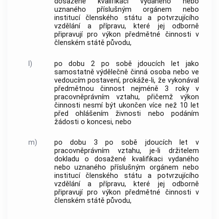
dosažené kvalifikaci vydaného nebo
uznaného příslušným orgánem nebo
institucí členského státu a potvrzujícího
vzdělání a přípravu, které jej odborně
připravují pro výkon předmětné činnosti v
členském státě původu,
l)
po dobu 2 po sobě jdoucích let jako
samostatně výdělečně činná osoba nebo ve
vedoucím postavení, prokáže-li, že vykonával
předmětnou činnost nejméně 3 roky v
pracovněprávním vztahu, přičemž výkon
činnosti nesmí být ukončen více než 10 let
před ohlášením
živnosti
nebo podáním
žádosti o koncesi, nebo
m)
po dobu 3 po sobě jdoucích let v
pracovněprávním vztahu, je-li držitelem
dokladu o dosažené kvalifikaci vydaného
nebo uznaného příslušným orgánem nebo
institucí členského státu a potvrzujícího
vzdělání a přípravu, které jej odborně
připravují pro výkon předmětné činnosti v
členském státě původu,