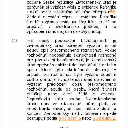
občané České republiky. Živnostenský úřad je
oprávněn si vyžádat výpis z evidence Rejstříku
25b
trestů podle zvláštního právního předpisu
)
.
Žádost o vydání výpisu z evidence Rejstříku
trestů a výpis z evidence Rejstříku trestů se
předávají v elektronické podobě, a to
způsobem umožňujícím dálkový přístup.
(4)
Pro účely posouzení bezúhonnosti je
živnostenský úřad oprávněn vyžádat si od
soudu opis pravomocného rozhodnutí. Pokud
rozhodnutí neobsahuje skutečnosti rozhodné
pro posouzení bezúhonnosti, je živnostenský
úřad oprávněn nahlížet do těch částí trestního
spisu, které tyto skutečnosti obsahují. V
případě, že rozhodnutí bylo vydáno soudem
cizího státu, je živnostenský úřad oprávněn si
vyžádat předložení opisu pravomocného
rozhodnutí soudu od osoby, která
živnost
ohlašuje nebo která žádá o koncesi.
Nepředloží-li tato osoba živnostenskému
úřadu opis ve stanovené lhůtě, platí, že
neodstranila závady ohlášení nebo žádosti o
koncesi. Živnostenský úřad v takovém případě
postupuje podle
§ 47 odst. 5
nebo
§ 53 odst. 2.