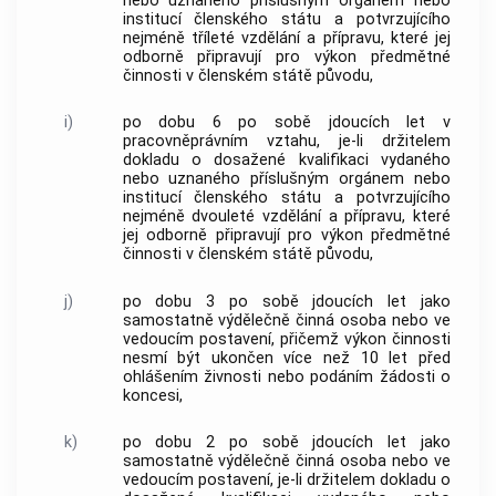
nebo uznaného příslušným orgánem nebo
institucí členského státu a potvrzujícího
nejméně tříleté vzdělání a přípravu, které jej
odborně připravují pro výkon předmětné
činnosti v členském státě původu,
i)
po dobu 6 po sobě jdoucích let v
pracovněprávním vztahu, je-li držitelem
dokladu o dosažené kvalifikaci vydaného
nebo uznaného příslušným orgánem nebo
institucí členského státu a potvrzujícího
nejméně dvouleté vzdělání a přípravu, které
jej odborně připravují pro výkon předmětné
činnosti v členském státě původu,
j)
po dobu 3 po sobě jdoucích let jako
samostatně výdělečně činná osoba nebo ve
vedoucím postavení, přičemž výkon činnosti
nesmí být ukončen více než 10 let před
ohlášením
živnosti
nebo podáním žádosti o
koncesi,
k)
po dobu 2 po sobě jdoucích let jako
samostatně výdělečně činná osoba nebo ve
vedoucím postavení, je-li držitelem dokladu o