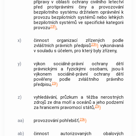
přípravy v oblasti ochrany civilního letectví
před protiprávními činy a provozování
bezpilotního systému držitelem oprávnění k
provozu bezpilotních systémů nebo lehkých
bezpilotních systémů ve specifické kategorii
23f
provozu
)
,
x)
činnost organizací zřízených podle
23h
zvláštních právních předpisů
)
vykonávaná
v souladu s účelem, pro který byly zřízeny,
y)
výkon sociálně-právní ochrany dětí
právnickými a fyzickými osobami, jsou-li
výkonem sociálně-právní ochrany dětí
pověřeny podle zvláštního právního
23i
předpisu,
)
z)
vyhledávání, průzkum a těžba nerostných
zdrojů ze dna moří a oceánů a jeho podzemí
23j
za hranicemi pravomocí států,
)
23k
aa)
provozování pohřebišť,
)
ab)
činnost autorizovaných obalových