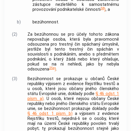
zástupce nezletilého k samostatnému
58
provozování podnikatelské činnosti
)
, a
b)
bezúhonnost.
(2)
Za bezúhonnou se pro účely tohoto zákona
nepovažuje osoba, která byla pravomocně
odsouzena pro
trestný čin
spáchaný úmyslně,
jestliže byl tento
trestný čin
spáchán v
souvislosti s podnikáním, anebo s předmětem
podnikání, o který žádá nebo který ohlašuje,
pokud se na ni nehledí, jako by nebyla
25a
odsouzena
)
.
(3)
Bezúhonnost se prokazuje u občanů České
republiky výpisem z evidence Rejstříku trestů a
u osob, které jsou občany jiného členského
státu Evropské unie, doklady podle
§ 46 odst. 1
písm. a)
. U osob, které nejsou občany České
republiky nebo jiného členského státu Evropské
unie, se bezúhonnost prokazuje doklady podle
§ 46 odst. 1 písm. b)
a výpisem z evidence
Rejstříku trestů, nejedná-li se o osoby, které
mají na území České republiky povolen trvalý
pobyt; ty prokazují bezúhonnost stejně jako