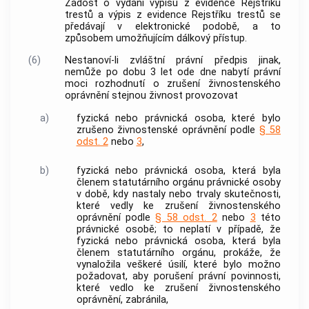
Žádost o vydání výpisu z evidence Rejstříku
trestů a výpis z evidence Rejstříku trestů se
předávají v elektronické podobě, a to
způsobem umožňujícím dálkový přístup.
(6)
Nestanoví-li zvláštní právní předpis jinak,
nemůže po dobu 3 let ode dne nabytí právní
moci rozhodnutí o zrušení živnostenského
oprávnění stejnou
živnost
provozovat
a)
fyzická nebo právnická osoba, které bylo
zrušeno živnostenské oprávnění podle
§ 58
odst. 2
nebo
3
,
b)
fyzická nebo právnická osoba, která byla
členem statutárního orgánu právnické osoby
v době, kdy nastaly nebo trvaly skutečnosti,
které vedly ke zrušení živnostenského
oprávnění podle
§ 58 odst. 2
nebo
3
této
právnické osobě; to neplatí v případě, že
fyzická nebo právnická osoba, která byla
členem statutárního orgánu, prokáže, že
vynaložila veškeré úsilí, které bylo možno
požadovat, aby porušení právní povinnosti,
které vedlo ke zrušení živnostenského
oprávnění, zabránila,