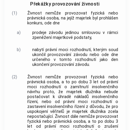
Překážky provozování živnosti
(1)
Živnost
nemůže provozovat fyzická nebo
právnická osoba, na jejíž majetek byl prohlášen
konkurs, ode dne
a)
prodeje závodu jedinou smlouvou v rámci
zpeněžení majetkové podstaty,
b)
nabytí právní moci rozhodnutí, kterým soud
ukončil provozování závodu nebo ode dne
určeného v tomto rozhodnutí jako den
ukončení provozování závodu.
(2)
Živnost
nemůže provozovat fyzická nebo
právnická osoba, a to po dobu 3 let od právní
moci rozhodnutí o zamítnutí insolvenčního
návrhu proto, že majetek dlužníka nebude
postačovat k úhradě nákladů
insolvenčního
řízení
, nebo od právní moci rozhodnutí o
zastavení
insolvenčního řízení
z důvodu, že pro
uspokojení věřitelů je majetek dlužníka zcela
nepostačující.
Živnost
dále nemůže provozovat
fyzická nebo právnická osoba, a to po dobu 3
let od právní moci rozhodnutí o zrušení