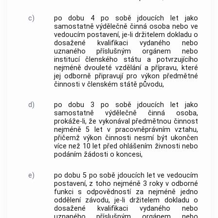
c)
po dobu 4 po sobě jdoucích let jako
samostatně výdělečně činná osoba nebo ve
vedoucím postavení, je-li držitelem dokladu o
dosažené kvalifikaci vydaného nebo
uznaného příslušným orgánem nebo
institucí členského státu a potvrzujícího
nejméně dvouleté vzdělání a přípravu, které
jej odborně připravují pro výkon předmětné
činnosti v členském státě původu,
d)
po dobu 3 po sobě jdoucích let jako
samostatně výdělečně činná osoba,
prokáže-li, že vykonával předmětnou činnost
nejméně 5 let v pracovněprávním vztahu,
přičemž výkon činnosti nesmí být ukončen
více než 10 let před ohlášením
živnosti
nebo
podáním žádosti o koncesi,
e)
po dobu 5 po sobě jdoucích let ve vedoucím
postavení, z toho nejméně 3 roky v odborné
funkci s odpovědností za nejméně jedno
oddělení závodu, je-li držitelem dokladu o
dosažené kvalifikaci vydaného nebo
uznaného příslušným orgánem nebo