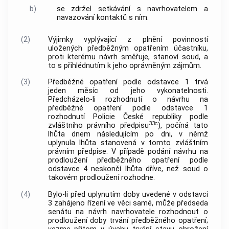
b)
se zdržel setkávání s navrhovatelem a
navazování kontaktů s ním.
(2)
Výjimky vyplývající z plnění povinností
uložených předběžným opatřením účastníku,
proti kterému návrh směřuje, stanoví soud, a
to s přihlédnutím k jeho oprávněným zájmům.
(3)
Předběžné opatření podle odstavce 1 trvá
jeden měsíc od jeho vykonatelnosti.
Předcházelo-li rozhodnutí o návrhu na
předběžné opatření podle odstavce 1
rozhodnutí Policie České republiky podle
33c
zvláštního právního předpisu
), počíná tato
lhůta dnem následujícím po dni, v němž
uplynula lhůta stanovená v tomto zvláštním
právním předpise. V případě podání návrhu na
prodloužení předběžného opatření podle
odstavce 4 neskončí lhůta dříve, než soud o
takovém prodloužení rozhodne.
(4)
Bylo-li před uplynutím doby uvedené v odstavci
3 zahájeno řízení ve věci samé, může předseda
senátu na návrh navrhovatele rozhodnout o
prodloužení doby trvání předběžného opatření;