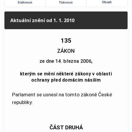
Obsah
Stáhnout
Tisknout
Aktuální znění
od 1. 1. 2010
135
ZÁKON
ze dne 14. března 2006,
kterým se mění některé zákony v oblasti
ochrany před domácím násilím
Parlament se usnesl na tomto zákoně České
republiky:
ČÁST DRUHÁ