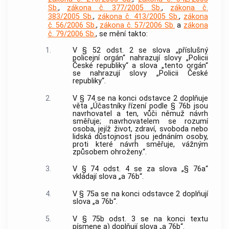
Sb.
,
zákona č. 377/2005 Sb.
,
zákona č.
383/2005 Sb.
,
zákona č. 413/2005 Sb.
,
zákona
č. 56/2006 Sb.
,
zákona č. 57/2006 Sb.
a
zákona
č. 79/2006 Sb.
, se mění takto:
1.
V § 52 odst. 2 se slova „příslušný
policejní orgán“ nahrazují slovy „Policii
České republiky“ a slova „tento orgán“
se nahrazují slovy „Policii České
republiky“.
2.
V § 74 se na konci odstavce 2 doplňuje
věta „Účastníky řízení podle § 76b jsou
navrhovatel a ten, vůči němuž návrh
směřuje; navrhovatelem se rozumí
osoba, jejíž život, zdraví, svoboda nebo
lidská důstojnost jsou jednáním osoby,
proti které návrh směřuje, vážným
způsobem ohroženy.“.
3.
V § 74 odst. 4 se za slova „§ 76a“
vkládají slova „a 76b“.
4.
V § 75a se na konci odstavce 2 doplňují
slova „a 76b“.
5.
V § 75b odst. 3 se na konci textu
písmene a) doplňují slova „a 76b“.