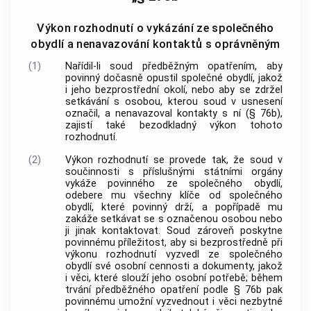
Výkon rozhodnutí o vykázání ze společného
obydlí a nenavazování kontaktů s oprávněným
(1)
Nařídil-li soud předběžným opatřením, aby
povinný dočasně opustil společné obydlí, jakož
i jeho bezprostřední okolí, nebo aby se zdržel
setkávání s osobou, kterou soud v usnesení
označil, a nenavazoval kontakty s ní (§ 76b),
zajistí také bezodkladný výkon tohoto
rozhodnutí.
(2)
Výkon rozhodnutí se provede tak, že soud v
součinnosti s příslušnými státními orgány
vykáže povinného ze společného obydlí,
odebere mu všechny klíče od společného
obydlí, které povinný drží, a popřípadě mu
zakáže setkávat se s označenou osobou nebo
ji jinak kontaktovat. Soud zároveň poskytne
povinnému příležitost, aby si bezprostředně při
výkonu rozhodnutí vyzvedl ze společného
obydlí své osobní cennosti a dokumenty, jakož
i věci, které slouží jeho osobní potřebě; během
trvání předběžného opatření podle § 76b pak
povinnému umožní vyzvednout i věci nezbytné