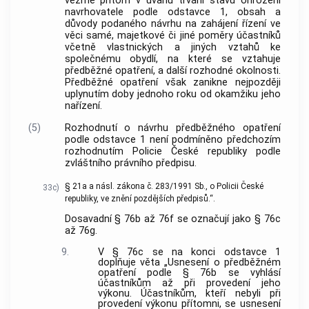
vezme přitom v úvahu trvání stavu ohrožení
navrhovatele podle odstavce 1, obsah a
důvody podaného návrhu na zahájení řízení ve
věci samé, majetkové či jiné poměry účastníků
včetně vlastnických a jiných vztahů ke
společnému obydlí, na které se vztahuje
předběžné opatření, a další rozhodné okolnosti.
Předběžné opatření však zanikne nejpozději
uplynutím doby jednoho roku od okamžiku jeho
nařízení.
(5)
Rozhodnutí o návrhu předběžného opatření
podle odstavce 1 není podmíněno předchozím
rozhodnutím Policie České republiky podle
zvláštního právního předpisu.
§ 21a a násl. zákona č. 283/1991 Sb., o Policii České
33c)
republiky, ve znění pozdějších předpisů.“.
Dosavadní § 76b až 76f se označují jako § 76c
až 76g.
9.
V § 76c se na konci odstavce 1
doplňuje věta „Usnesení o předběžném
opatření podle § 76b se vyhlásí
účastníkům až při provedení jeho
výkonu. Účastníkům, kteří nebyli při
provedení výkonu přítomni, se usnesení