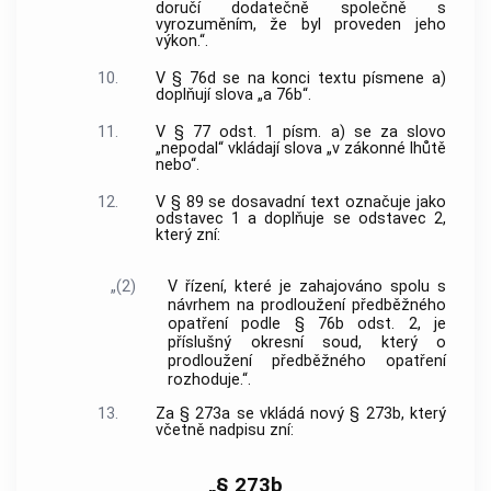
doručí dodatečně společně s
vyrozuměním, že byl proveden jeho
výkon.“.
10.
V § 76d se na konci textu písmene a)
doplňují slova „a 76b“.
11.
V § 77 odst. 1 písm. a) se za slovo
„nepodal“ vkládají slova „v zákonné lhůtě
nebo“.
12.
V § 89 se dosavadní text označuje jako
odstavec 1 a doplňuje se odstavec 2,
který zní:
„(2)
V řízení, které je zahajováno spolu s
návrhem na prodloužení předběžného
opatření podle § 76b odst. 2, je
příslušný okresní soud, který o
prodloužení předběžného opatření
rozhoduje.“.
13.
Za § 273a se vkládá nový § 273b, který
včetně nadpisu zní:
„§ 273b