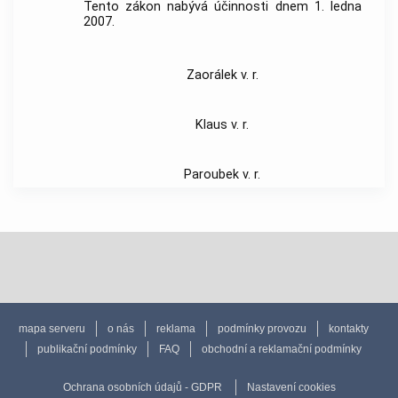
Tento zákon nabývá účinnosti dnem 1. ledna
2007.
Zaorálek v. r.
Klaus v. r.
Paroubek v. r.
mapa serveru
o nás
reklama
podmínky provozu
kontakty
publikační podmínky
FAQ
obchodní a reklamační podmínky
Ochrana osobních údajů - GDPR
Nastavení cookies