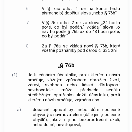
6.
V § 75c odst. 1 se na konci textu
písmene b) doplňují slova „nebo § 76b“.
7.
V § 75c odst. 2 se za slova „24 hodin
poté, co byl podán,“ vkládají slova „o
návrhu podle § 76b až do 48 hodin poté,
co byl podán“.
8.
Za § 76a se vkládá nový § 76b, který
včetně poznámky pod čarou č. 33c zní:
„§ 76b
(1)
Je-li jednáním účastníka, proti kterému návrh
směřuje, vážným způsobem ohrožen život,
zdraví, svoboda nebo lidská důstojnost
navrhovatele, může předseda senátu
předběžným opatřením uložit účastníku, proti
kterému návrh směřuje, zejména aby
a)
dočasně opustil byt nebo dům společně
obývaný s navrhovatelem (dále jen „společné
obydlí“), jakož i jeho bezprostřední okolí,
nebo do něj nevstupoval,