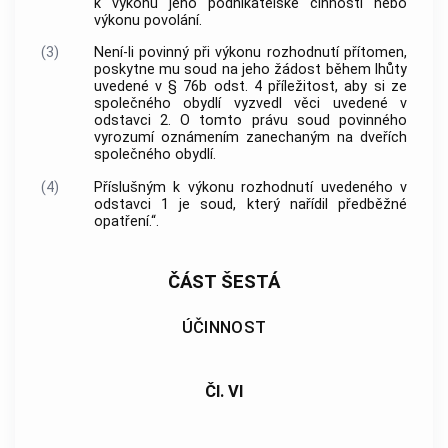
k výkonu jeho podnikatelské činnosti nebo
výkonu povolání.
(3)
Není-li povinný při výkonu rozhodnutí přítomen,
poskytne mu soud na jeho žádost během lhůty
uvedené v § 76b odst. 4 příležitost, aby si ze
společného obydlí vyzvedl věci uvedené v
odstavci 2. O tomto právu soud povinného
vyrozumí oznámením zanechaným na dveřích
společného obydlí.
(4)
Příslušným k výkonu rozhodnutí uvedeného v
odstavci 1 je soud, který nařídil předběžné
opatření.“.
ČÁST ŠESTÁ
ÚČINNOST
Čl. VI