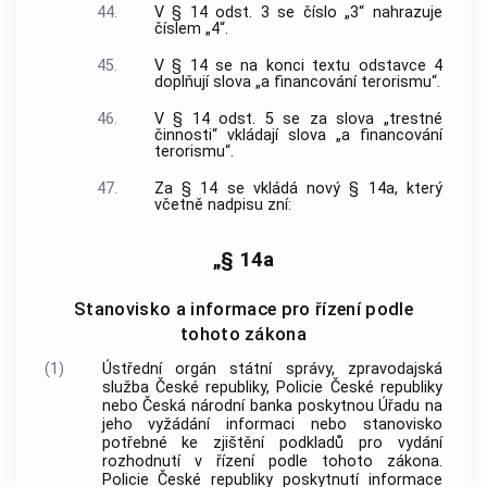
44.
V § 14 odst. 3 se číslo „3“ nahrazuje
číslem „4“.
45.
V § 14 se na konci textu odstavce 4
doplňují slova „a financování terorismu“.
46.
V § 14 odst. 5 se za slova „trestné
činnosti“ vkládají slova „a financování
terorismu“.
47.
Za § 14 se vkládá nový § 14a, který
včetně nadpisu zní:
„§ 14a
Stanovisko a informace pro řízení podle
tohoto zákona
(1)
Ústřední orgán státní správy, zpravodajská
služba České republiky, Policie České republiky
nebo Česká národní banka poskytnou Úřadu na
jeho vyžádání informaci nebo stanovisko
potřebné ke zjištění podkladů pro vydání
rozhodnutí v řízení podle tohoto zákona.
Policie České republiky poskytnutí informace