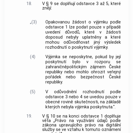
18.
V § 9 se doplňují odstavce 3 až 5, které
znějí:
„(3)
Opakovanou žádost o výjimku podle
odstavce 1 lze podat pouze v případě
uvedení důvodů, které v žádosti
doposud nebyly uplatněny a které
mohou odůvodňovat jiný výsledek
rozhodnutí o poskytnutí výjimky.
(4)
Výjimka se neposkytne, pokud by její
poskytnutí bylo v rozporu se
zahraničněpolitickým zájmem České
republiky nebo mohlo ohrozit veřejný
pořádek nebo bezpečnost České
republiky.
(5)
V odůvodnění rozhodnutí podle
odstavce 3 nebo 4 se uvedou pouze v
obecné rovině skutečnosti, na základě
kterých nebyla výjimka poskytnuta.“.
19.
V § 10 se na konci odstavce 1 doplňuje
věta „Právo na využívání údajů podle
zákona upravujícího právo na digitální
služby se ve vztahu k tomuto oznámení