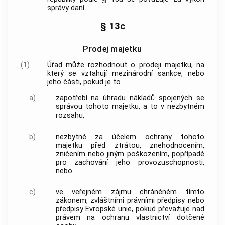
správy daní.
§ 13c
Prodej majetku
(1)
Úřad může rozhodnout o prodeji majetku, na
který se vztahují mezinárodní sankce, nebo
jeho části, pokud je to
a)
zapotřebí na úhradu nákladů spojených se
správou tohoto majetku, a to v nezbytném
rozsahu,
b)
nezbytné za účelem ochrany tohoto
majetku před ztrátou, znehodnocením,
zničením nebo jiným poškozením, popřípadě
pro zachování jeho provozuschopnosti,
nebo
c)
ve veřejném zájmu chráněném tímto
zákonem, zvláštními právními předpisy nebo
předpisy Evropské unie, pokud převažuje nad
právem na ochranu vlastnictví dotčené