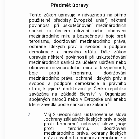
Předmět úpravy
Tento zákon upravuje v návaznosti na přímo
1
použitelné předpisy Evropské unie
) některé
povinnosti při uskutečňování mezinárodních
sankcí za účelem udržení nebo obnovení
mezinárodního míru a bezpečnosti, boje proti
terorismu, dodržování mezinárodního práva,
ochraně lidských práv a svobod a podpoře
demokracie a právního státu. Dále zákon
upravuje některé povinnosti při uskutečňování
mezinárodních sankcí za účelem udržení nebo
obnovení mezinárodního míru a bezpečnosti,
boje proti terorismu, dodržování
mezinárodního práva, ochraně lidských práv a
svobod a podpoře demokracie a právního
státu, k jejichž dodržování je Česká republika
zavázána na základě členství v Organizaci
spojených národů nebo v Evropské unii anebo
které zavedla podle sankčního zákona.“.
2.
V § 2 úvodní části ustanovení se slova
„ochrany základních lidských práv a boje
proti terorismu“ nahrazují slovy „boje
proti terorismu, dodržování
mezinárodního práva, ochrany lidských
práv a svobod a podpory demokracie a