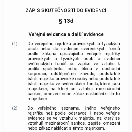
ZÁPIS SKUTEČNOSTÍ DO EVIDENCÍ
§ 13d
Veřejné evidence a další evidence
(1)
Do veřejného rejstříku právnických a fyzických
osob nebo do evidence svěřenských fondů
podle zákona upravujícího veřejné rejstříky
právnických a fyzických osob a evidenci
svěřenských fondů se zapíše ve vztahu k
podílu společníka nebo člena v obchodní
korporaci, odštěpnému závodu, podstatné
části majetku právnické osoby nebo podstatné
části majetku ve svěřenském fondu, které jsou
majetkem, na který se vztahují mezinárodní
sankce, omezení nebo zákaz nakládání s tímto
majetkem.
(2)
Do veřejného seznamu, jiného veřejného
rejstříku než podle odstavce 1 nebo veřejné
evidence se ve vztahu k majetku, na který se
vztahují mezinárodní sankce, zapíše omezení
nebo zákaz nakládat s tímto majetkem.