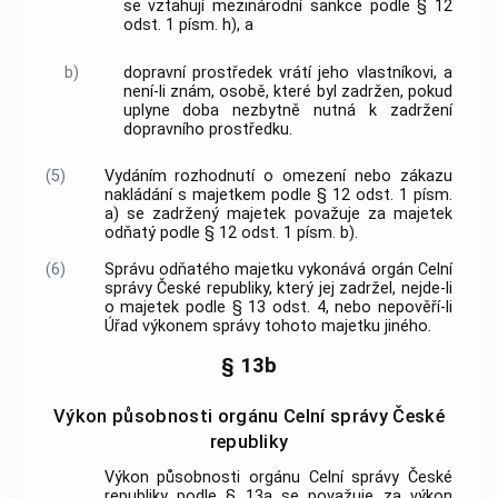
se vztahují mezinárodní sankce podle § 12
odst. 1 písm. h), a
b)
dopravní prostředek vrátí jeho vlastníkovi, a
není-li znám, osobě, které byl zadržen, pokud
uplyne doba nezbytně nutná k zadržení
dopravního prostředku.
(5)
Vydáním rozhodnutí o omezení nebo zákazu
nakládání s majetkem podle § 12 odst. 1 písm.
a) se zadržený majetek považuje za majetek
odňatý podle § 12 odst. 1 písm. b).
(6)
Správu odňatého majetku vykonává orgán Celní
správy České republiky, který jej zadržel, nejde-li
o majetek podle § 13 odst. 4, nebo nepověří-li
Úřad výkonem správy tohoto majetku jiného.
§ 13b
Výkon působnosti orgánu Celní správy České
republiky
Výkon působnosti orgánu Celní správy České
republiky podle § 13a se považuje za výkon