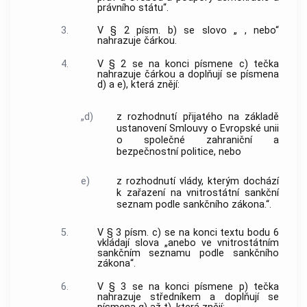
právního státu“.
3.
V § 2 písm. b) se slovo „ , nebo“
nahrazuje čárkou.
4.
V § 2 se na konci písmene c) tečka
nahrazuje čárkou a doplňují se písmena
d) a e), která znějí:
„d)
z rozhodnutí přijatého na základě
ustanovení Smlouvy o Evropské unii
o společné zahraniční a
bezpečnostní politice, nebo
e)
z rozhodnutí vlády, kterým dochází
k zařazení na vnitrostátní sankční
seznam podle sankčního zákona.“.
5.
V § 3 písm. c) se na konci textu bodu 6
vkládají slova „anebo ve vnitrostátním
sankčním seznamu podle sankčního
zákona“.
6.
V § 3 se na konci písmene p) tečka
nahrazuje středníkem a doplňují se