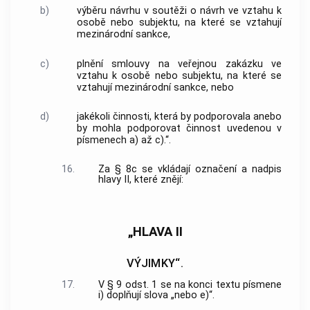
b)
výběru návrhu v soutěži o návrh ve vztahu k
osobě nebo subjektu, na které se vztahují
mezinárodní sankce,
c)
plnění smlouvy na veřejnou zakázku ve
vztahu k osobě nebo subjektu, na které se
vztahují mezinárodní sankce, nebo
d)
jakékoli činnosti, která by podporovala anebo
by mohla podporovat činnost uvedenou v
písmenech a) až c).“.
16.
Za § 8c se vkládají označení a nadpis
hlavy II, které znějí:
„HLAVA II
VÝJIMKY“.
17.
V § 9 odst. 1 se na konci textu písmene
i) doplňují slova „nebo e)“.