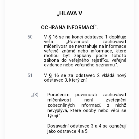
„HLAVA V
OCHRANA INFORMACÍ“.
50.
V § 16 se na konci odstavce 1 doplňuje
věta „Povinnost zachovávat
mlčenlivost se nevztahuje na informace
veřejně známé nebo informace, které
mohou být zapsány podle tohoto
zákona do veřejného rejstříku, veřejné
evidence nebo veřejného seznamu.“.
51.
V § 16 se za odstavec 2 vkládá nový
odstavec 3, který zní:
„(3)
Porušením povinnosti zachovávat
mlčenlivost není zveřejnění
zobecněných informací, z nichž
nevyplývá, které osoby nebo věci se
týkají.“.
Dosavadní odstavce 3 a 4 se označují
jako odstavce 4 a 5.