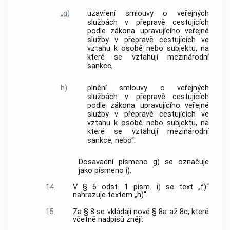
„g)
uzavření smlouvy o veřejných
službách v přepravě cestujících
podle zákona upravujícího veřejné
služby v přepravě cestujících ve
vztahu k osobě nebo subjektu, na
které se vztahují mezinárodní
sankce,
h)
plnění smlouvy o veřejných
službách v přepravě cestujících
podle zákona upravujícího veřejné
služby v přepravě cestujících ve
vztahu k osobě nebo subjektu, na
které se vztahují mezinárodní
sankce, nebo“.
Dosavadní písmeno g) se označuje
jako písmeno i).
14.
V § 6 odst. 1 písm. i) se text „f)“
nahrazuje textem „h)“.
15.
Za § 8 se vkládají nové § 8a až 8c, které
včetně nadpisů znějí: