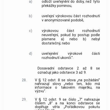
a)
odloží uveřejnění do doby, než tyto
překážky pominou,
b)
uveřejní výrokovou část rozhodnutí
v anonymizované podobě,
c)
výrokovou část rozhodnutí
neuveřejní, pokud by postup podle
písmene a) nebo b) nebyl
dostatečný, nebo
d)
uveřejnění výrokové části
rozhodnutí ukončí.“.
Dosavadní odstavce 2 až 8 se
označují jako odstavce 3 až 9.
28.
V § 12 odst. 8 se slova „na požádání“
nahrazují slovy „nebo ten, kdo má
informace o takovém majetku, na
výzvu“.
29.
V § 12 odst. 9 se číslo „7“ nahrazuje
číslem „8“ a na konci odstavce se
doplňuje věta „Pořádkovou pokutu