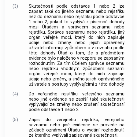
(3)
Skutečnosti podle odstavce 1 nebo 2 lze
zapsat také do jiného seznamu nebo rejstříku
než do seznamu nebo rejstříku podle odstavce
1 nebo 2, pokud to vyplývá z písemné dohody
mezi Úřadem a správcem seznamu nebo
rejstříku. Správce seznamu nebo rejstříku, jiný
orgán veřejné moci, který do nich zapisuje
údaje nebo změny, nebo jejich oprávněný
uživatel informují způsobem a v rozsahu podle
této dohody Úřad o tom, že s předmětem
evidence bylo naloženo v rozporu se zapsaným
rozhodnutím. Za tím účelem správce seznamu
nebo rejstříku vhodným způsobem seznámí
orgán veřejné moci, který do nich zapisuje
údaje nebo změny, a jiného jejich oprávněného
uživatele s postupy vyplývajícími z této dohody.
(4)
Do veřejného rejstříku, veřejného seznamu
nebo jiné evidence se zapíší také skutečnosti
vyplývající ze změny nebo zrušení skutečností
podle odstavce 1 nebo 2.
(5)
Zápis do veřejného rejstříku, veřejného
seznamu nebo jiné evidence se provede na
základě oznámení Úřadu o vydání rozhodnutí,
ze kterého vyplývají zapisované skutečnosti.