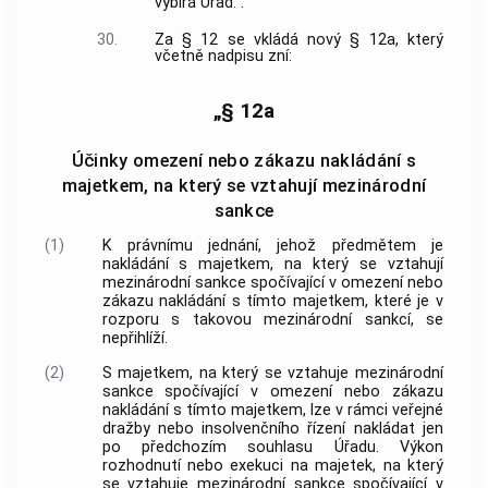
vybírá Úřad.“.
30.
Za § 12 se vkládá nový § 12a, který
včetně nadpisu zní:
„§ 12a
Účinky omezení nebo zákazu nakládání s
majetkem, na který se vztahují mezinárodní
sankce
(1)
K právnímu jednání, jehož předmětem je
nakládání s majetkem, na který se vztahují
mezinárodní sankce spočívající v omezení nebo
zákazu nakládání s tímto majetkem, které je v
rozporu s takovou mezinárodní sankcí, se
nepřihlíží.
(2)
S majetkem, na který se vztahuje mezinárodní
sankce spočívající v omezení nebo zákazu
nakládání s tímto majetkem, lze v rámci veřejné
dražby nebo insolvenčního řízení nakládat jen
po předchozím souhlasu Úřadu. Výkon
rozhodnutí nebo exekuci na majetek, na který
se vztahuje mezinárodní sankce spočívající v