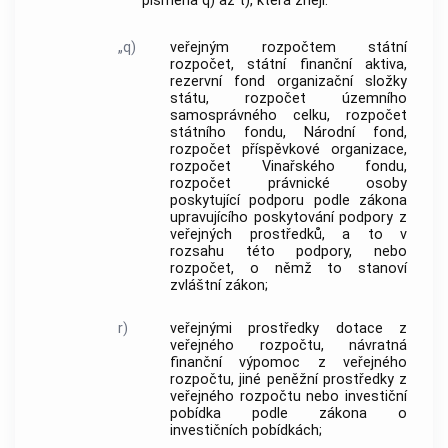
písmena q) až t), která znějí:
„q)
veřejným rozpočtem státní
rozpočet, státní finanční aktiva,
rezervní fond organizační složky
státu, rozpočet územního
samosprávného celku, rozpočet
státního fondu, Národní fond,
rozpočet příspěvkové organizace,
rozpočet Vinařského fondu,
rozpočet právnické osoby
poskytující podporu podle zákona
upravujícího poskytování podpory z
veřejných prostředků, a to v
rozsahu této podpory, nebo
rozpočet, o němž to stanoví
zvláštní zákon;
r)
veřejnými prostředky dotace z
veřejného rozpočtu, návratná
finanční výpomoc z veřejného
rozpočtu, jiné peněžní prostředky z
veřejného rozpočtu nebo investiční
pobídka podle zákona o
investičních pobídkách;