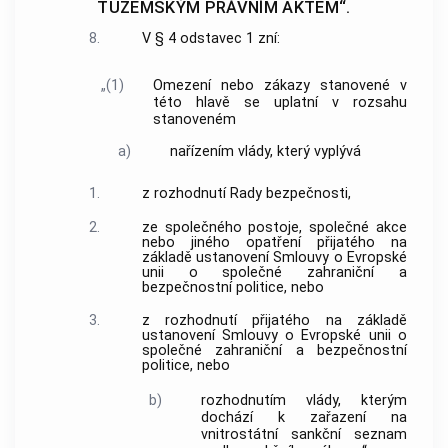
TUZEMSKÝM PRÁVNÍM AKTEM“.
8.
V § 4 odstavec 1 zní:
„(1)
Omezení nebo zákazy stanovené v
této hlavě se uplatní v rozsahu
stanoveném
a)
nařízením vlády, který vyplývá
1.
z rozhodnutí Rady bezpečnosti,
2.
ze společného postoje, společné akce
nebo jiného opatření přijatého na
základě ustanovení Smlouvy o Evropské
unii o společné zahraniční a
bezpečnostní politice, nebo
3.
z rozhodnutí přijatého na základě
ustanovení Smlouvy o Evropské unii o
společné zahraniční a bezpečnostní
politice, nebo
b)
rozhodnutím vlády, kterým
dochází k zařazení na
vnitrostátní sankční seznam