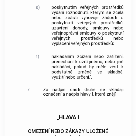
s)
poskytnutím veřejných prostředků
vydání rozhodnutí, kterým se zcela
nebo zčásti vyhovuje žádosti o
poskytnutí veřejných prostředků,
uzavření dohody, smlouvy nebo
veřejnoprávní smlouvy o poskytnutí
veřejných prostředků nebo
vyplacení veřejných prostředků;
t)
nakládáním zcizení nebo zatížení,
přenechání k užití jinému, nebo jiné
nakládání, pokud by mělo vést k
podstatné změně ve skladbě,
využití nebo určení.“.
7.
Za nadpis části druhé se vkládají
označení a nadpis hlavy I, které znějí:
„HLAVA I
OMEZENÍ NEBO ZÁKAZY ULOŽENÉ