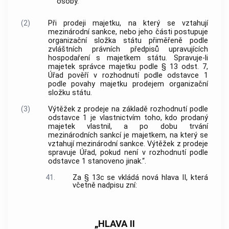
osoby.
(2)
Při prodeji majetku, na který se vztahují
mezinárodní sankce, nebo jeho části postupuje
organizační složka státu přiměřeně podle
zvláštních právních předpisů upravujících
hospodaření s majetkem státu. Spravuje-li
majetek správce majetku podle § 13 odst. 7,
Úřad pověří v rozhodnutí podle odstavce 1
podle povahy majetku prodejem organizační
složku státu.
(3)
Výtěžek z prodeje na základě rozhodnutí podle
odstavce 1 je vlastnictvím toho, kdo prodaný
majetek vlastnil, a po dobu trvání
mezinárodních sankcí je majetkem, na který se
vztahují mezinárodní sankce. Výtěžek z prodeje
spravuje Úřad, pokud není v rozhodnutí podle
odstavce 1 stanoveno jinak.“.
41.
Za § 13c se vkládá nová hlava II, která
včetně nadpisu zní:
„HLAVA II