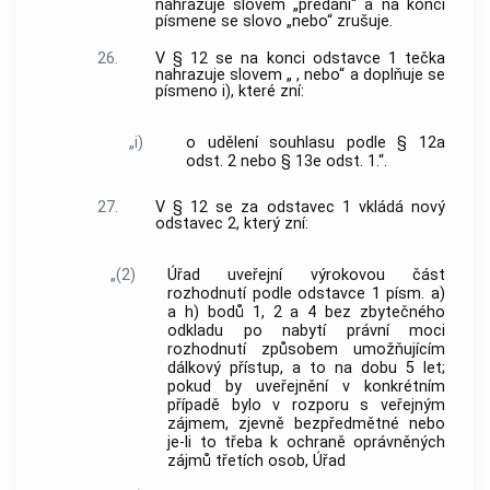
nahrazuje slovem „předání“ a na konci
písmene se slovo „nebo“ zrušuje.
26.
V § 12 se na konci odstavce 1 tečka
nahrazuje slovem „ , nebo“ a doplňuje se
písmeno i), které zní:
„i)
o udělení souhlasu podle § 12a
odst. 2 nebo § 13e odst. 1.“.
27.
V § 12 se za odstavec 1 vkládá nový
odstavec 2, který zní:
„(2)
Úřad uveřejní výrokovou část
rozhodnutí podle odstavce 1 písm. a)
a h) bodů 1, 2 a 4 bez zbytečného
odkladu po nabytí právní moci
rozhodnutí způsobem umožňujícím
dálkový přístup, a to na dobu 5 let;
pokud by uveřejnění v konkrétním
případě bylo v rozporu s veřejným
zájmem, zjevně bezpředmětné nebo
je-li to třeba k ochraně oprávněných
zájmů třetích osob, Úřad