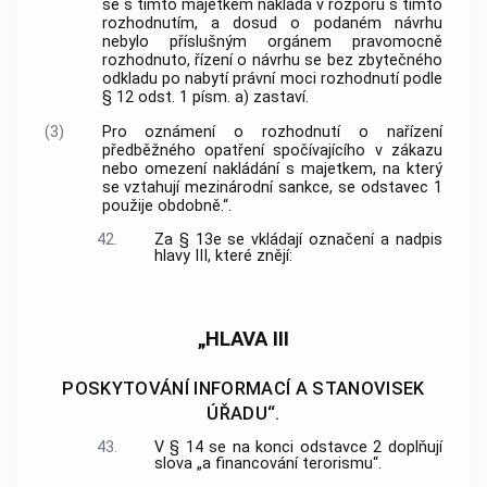
se s tímto majetkem nakládá v rozporu s tímto
rozhodnutím, a dosud o podaném návrhu
nebylo příslušným orgánem pravomocně
rozhodnuto, řízení o návrhu se bez zbytečného
odkladu po nabytí právní moci rozhodnutí podle
§ 12 odst. 1 písm. a) zastaví.
(3)
Pro oznámení o rozhodnutí o nařízení
předběžného opatření spočívajícího v zákazu
nebo omezení nakládání s majetkem, na který
se vztahují mezinárodní sankce, se odstavec 1
použije obdobně.“.
42.
Za § 13e se vkládají označení a nadpis
hlavy III, které znějí:
„HLAVA III
POSKYTOVÁNÍ INFORMACÍ A STANOVISEK
ÚŘADU“.
43.
V § 14 se na konci odstavce 2 doplňují
slova „a financování terorismu“.