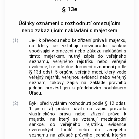
§ 13e
Účinky oznámení o rozhodnutí omezujícím
nebo zakazujícím nakládání s majetkem
(1)
Je-li k převodu nebo ke zřízení práva k majetku,
na který se vztahují mezinárodní sankce
spočívající v omezení nebo zákazu nakládání s
tímto majetkem, nutný zápis do veřejného
seznamu, veřejného rejstříku nebo veřejné
evidence, lze ode dne doručení oznámení podle
§ 13d odst. 5 orgánu veřejné moci, který vede
veřejný rejstřík, veřejnou evidenci nebo veřejný
seznam, takový zápis na základě právního
jednání provést jen s předchozím souhlasem
Úřadu.
(2)
Byl-li před vydáním rozhodnutí podle § 12 odst.
1 písm. a) podán návrh na zápis převodu
vlastnického práva nebo zřízení práva k
majetku, na který se vztahují mezinárodní
sankce, do veřejného rejstříku, evidence
svěřenských fondů nebo do veřejného
seznamu na základě právního jednání, kterým