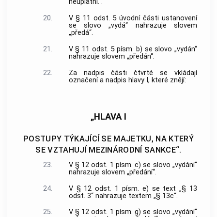
neuplatní.“.
20.
V § 11 odst. 5 úvodní části ustanovení
se slovo „vydá“ nahrazuje slovem
„předá“.
21.
V § 11 odst. 5 písm. b) se slovo „vydán“
nahrazuje slovem „předán“.
22.
Za nadpis části čtvrté se vkládají
označení a nadpis hlavy I, které znějí:
„HLAVA I
POSTUPY TÝKAJÍCÍ SE MAJETKU, NA KTERÝ
SE VZTAHUJÍ MEZINÁRODNÍ SANKCE“.
23.
V § 12 odst. 1 písm. c) se slovo „vydání“
nahrazuje slovem „předání“.
24.
V § 12 odst. 1 písm. e) se text „§ 13
odst. 3“ nahrazuje textem „§ 13c“.
25.
V § 12 odst. 1 písm. g) se slovo „vydání“