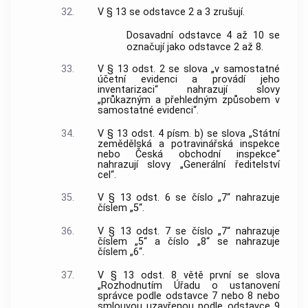
32.
V § 13 se odstavce 2 a 3 zrušují.
Dosavadní odstavce 4 až 10 se
označují jako odstavce 2 až 8.
33.
V § 13 odst. 2 se slova „v samostatné
účetní evidenci a provádí jeho
inventarizaci“ nahrazují slovy
„průkazným a přehledným způsobem v
samostatné evidenci“.
34.
V § 13 odst. 4 písm. b) se slova „Státní
zemědělská a potravinářská inspekce
nebo Česká obchodní inspekce“
nahrazují slovy „Generální ředitelství
cel“.
35.
V § 13 odst. 6 se číslo „7“ nahrazuje
číslem „5“.
36.
V § 13 odst. 7 se číslo „7“ nahrazuje
číslem „5“ a číslo „8“ se nahrazuje
číslem „6“.
37.
V § 13 odst. 8 větě první se slova
„Rozhodnutím Úřadu o ustanovení
správce podle odstavce 7 nebo 8 nebo
smlouvou uzavřenou podle odstavce 9