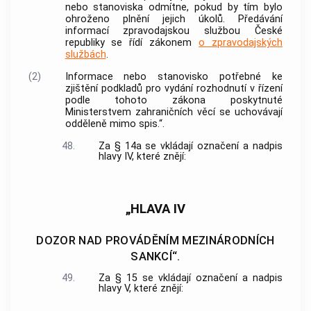
nebo stanoviska odmítne, pokud by tím bylo
ohroženo plnění jejich úkolů. Předávání
informací zpravodajskou službou České
republiky se řídí zákonem
o zpravodajských
službách
.
(2)
Informace nebo stanovisko potřebné ke
zjištění podkladů pro vydání rozhodnutí v řízení
podle tohoto zákona poskytnuté
Ministerstvem zahraničních věcí se uchovávají
odděleně mimo spis.“.
48.
Za § 14a se vkládají označení a nadpis
hlavy IV, které znějí:
„HLAVA IV
DOZOR NAD PROVÁDĚNÍM MEZINÁRODNÍCH
SANKCÍ“.
49.
Za § 15 se vkládají označení a nadpis
hlavy V, které znějí: