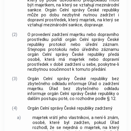
který by podle důvodného předpokladu mohl
být majetkem, na který se vztahují mezinárodní
sankce. Orgán Celní správy České republiky
může po dobu nezbytně nutnou zadržet i
dopravní prostředek, který majetek, na který se
vztahují mezinárodní sankce, dopravuje.
(2)
O provedení zadržení majetku nebo dopravního
prostředku pořídí orgán Celní správy České
republiky protokol nebo úřední záznam.
Stejnopis protokolu nebo úředního záznamu
orgán Celní správy České republiky předá
osobě, která má majetek nebo dopravní
prostředek v době zadržení u sebe, poskytne-li
nezbytnou součinnost k tomuto předání.
(3)
Orgán Celní správy České republiky bez
zbytečného odkladu informuje Úřad o zadržení
majetku. Úřad bez zbytečného odkladu
informuje orgán Celní správy České republiky o
dalším postupu poté, co rozhodne podle § 12.
(4)
Orgán Celní správy České republiky zadržený
a)
majetek vrátí jeho vlastníkovi, a není-li znám,
osobě, které byl zadržen, pokud Úřad
rozhodl, že se nejedná o majetek, na který