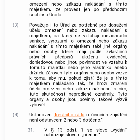
omezení nebo zákazu nakládání s tímto
majetkem, lze provést jen po předchozím
souhlasu Úřadu.
(3)
Považuje-li to Úřad za potřebné pro dosažení
účelu omezení nebo zákazu nakládání s
majetkem, na který se vztahují mezinárodní
sankce, vyrozumí o omezení nebo zákazu
nakládání s tímto majetkem také jiné orgány
nebo osoby, které mají podle zvláštních
právních předpisů uloženu evidenční,
dohledovou nebo jinou povinnost ve vztahu k
tomuto majetku nebo jeho vlastníku anebo
držiteli. Zároveň tyto orgány nebo osoby vyzve
k tomu, aby mu, pokud zjistí, že je s tímto
majetkem nakládáno tak, že hrozí zmaření
účelu omezení nebo zákazu nakládání s ním,
tuto skutečnost neprodleně oznámily. Tyto
orgány a osoby jsou povinny takové výzvě
vyhovět.
(4)
Ustanovení
trestního řádu
o účincích zajištění
není odstavcem 2 nebo 3 dotčeno.“.
31.
V § 13 odst. 1 se slovo „vydání“
nahrazuje slovem „předání“.