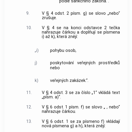
podle sankčního zákona.“.
9.
V § 4 odst. 2 písm. g) se slovo „nebo“
zrušuje.
10.
V § 4 se na konci odstavce 2 tečka
nahrazuje čárkou a doplňují se písmena
i) až k), která znějí:
„i)
pohybu osob,
j)
poskytování veřejných prostředků
nebo
k)
veřejných zakázek.“.
11.
V § 4 odst. 3 se za číslo „1“ vkládá text
„písm. a)“.
12.
V § 6 odst. 1 písm. f) se slovo „ , nebo“
nahrazuje čárkou.
13.
V § 6 odst. 1 se za písmeno f) vkládají
nová písmena g) a h), která znějí: