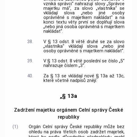
vzniká správci“ nahrazují slovy „Správce
majetku má“, za slovo „vlastníka“ se
vkládají slova „nebo jiné osoby
oprávněné s majetkem nakládat“ a na
konci textu věty první se doplňují slova
„nebo jiná osoba oprávněná s majetkem
nakládat“.
38.
V § 13 odst. 8 větě druhé se za slovo
„vlastníka“ vkládají slova „nebo jiné
osoby oprávněné s majetkem nakládat“.
39.
V § 13 odst. 8 větě poslední se číslo „5“
nahrazuje číslem „3“.
40.
Za § 13 se vkládají nové § 13a až 13c,
které včetně nadpisů znějí:
„§ 13a
Zadržení majetku orgánem Celní správy České
republiky
(1)
Orgán Celní správy České republiky může bez
ohledu na práva třetích osob zadržet majetek,