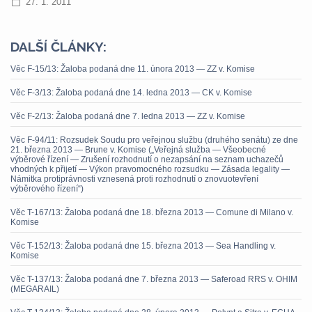
27. 1. 2011
DALŠÍ ČLÁNKY:
Věc F-15/13: Žaloba podaná dne 11. února 2013 — ZZ v. Komise
Věc F-3/13: Žaloba podaná dne 14. ledna 2013 — CK v. Komise
Věc F-2/13: Žaloba podaná dne 7. ledna 2013 — ZZ v. Komise
Věc F-94/11: Rozsudek Soudu pro veřejnou službu (druhého senátu) ze dne
21. března 2013 — Brune v. Komise („Veřejná služba — Všeobecné
výběrové řízení — Zrušení rozhodnutí o nezapsání na seznam uchazečů
vhodných k přijetí — Výkon pravomocného rozsudku — Zásada legality —
Námitka protiprávnosti vznesená proti rozhodnutí o znovuotevření
výběrového řízení“)
Věc T-167/13: Žaloba podaná dne 18. března 2013 — Comune di Milano v.
Komise
Věc T-152/13: Žaloba podaná dne 15. března 2013 — Sea Handling v.
Komise
Věc T-137/13: Žaloba podaná dne 7. března 2013 — Saferoad RRS v. OHIM
(MEGARAIL)