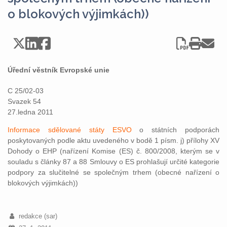
o blokových výjimkách))
Úřední věstník Evropské unie
C 25/02-03
Svazek 54
27.ledna 2011
Informace sdělované státy ESVO
o státních podporách
poskytovaných podle aktu uvedeného v bodě 1 písm. j) přílohy XV
Dohody o EHP (nařízení Komise (ES) č. 800/2008, kterým se v
souladu s články 87 a 88 Smlouvy o ES prohlašují určité kategorie
podpory za slučitelné se společným trhem (obecné nařízení o
blokových výjimkách))
redakce (sar)