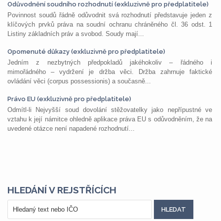
Odůvodnění soudního rozhodnutí (exkluzivně pro předplatitele)
Povinnost soudů řádně odůvodnit svá rozhodnutí představuje jeden z
klíčových prvků práva na soudní ochranu chráněného čl. 36 odst. 1
Listiny základních práv a svobod. Soudy mají...
Opomenuté důkazy (exkluzivně pro předplatitele)
Jedním z nezbytných předpokladů jakéhokoliv – řádného i
mimořádného – vydržení je držba věci. Držba zahrnuje faktické
ovládání věci (corpus possessionis) a současně...
Právo EU (exkluzivně pro předplatitele)
Odmítl-li Nejvyšší soud dovolání stěžovatelky jako nepřípustné ve
vztahu k její námitce ohledně aplikace práva EU s odůvodněním, že na
uvedené otázce není napadené rozhodnutí...
HLEDÁNÍ V REJSTŘÍCÍCH