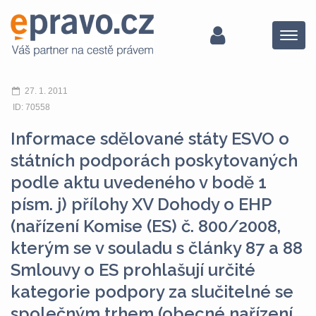
Menu
27. 1. 2011
ID: 70558
Informace sdělované státy ESVO o
státních podporách poskytovaných
podle aktu uvedeného v bodě 1
písm. j) přílohy XV Dohody o EHP
(nařízení Komise (ES) č. 800/2008,
kterým se v souladu s články 87 a 88
Smlouvy o ES prohlašují určité
kategorie podpory za slučitelné se
společným trhem (obecné nařízení