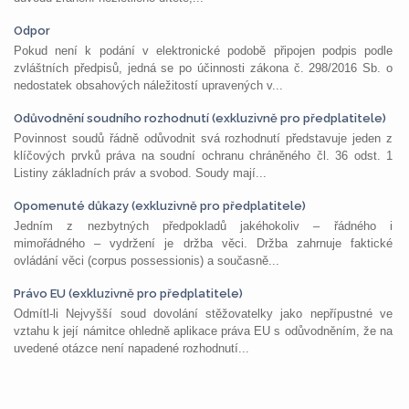
Odpor
Pokud není k podání v elektronické podobě připojen podpis podle
zvláštních předpisů, jedná se po účinnosti zákona č. 298/2016 Sb. o
nedostatek obsahových náležitostí upravených v...
Odůvodnění soudního rozhodnutí (exkluzivně pro předplatitele)
Povinnost soudů řádně odůvodnit svá rozhodnutí představuje jeden z
klíčových prvků práva na soudní ochranu chráněného čl. 36 odst. 1
Listiny základních práv a svobod. Soudy mají...
Opomenuté důkazy (exkluzivně pro předplatitele)
Jedním z nezbytných předpokladů jakéhokoliv – řádného i
mimořádného – vydržení je držba věci. Držba zahrnuje faktické
ovládání věci (corpus possessionis) a současně...
Právo EU (exkluzivně pro předplatitele)
Odmítl-li Nejvyšší soud dovolání stěžovatelky jako nepřípustné ve
vztahu k její námitce ohledně aplikace práva EU s odůvodněním, že na
uvedené otázce není napadené rozhodnutí...