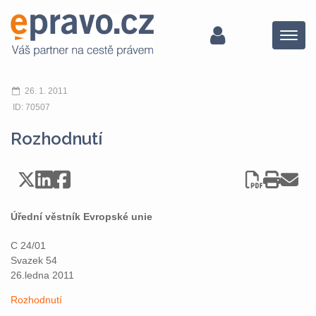
Menu
26. 1. 2011
ID: 70507
Rozhodnutí
Úřední věstník Evropské unie
C 24/01
Svazek 54
26.ledna 2011
Rozhodnutí