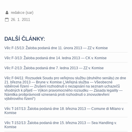
redakce (sar)
26. 1. 2011
DALŠÍ ČLÁNKY:
Věc F-15/13: Žaloba podaná dne 11. února 2013 — ZZ v. Komise
Věc F-3/13: Žaloba podaná dne 14. ledna 2013 — CK v. Komise
Věc F-2/13: Žaloba podaná dne 7. ledna 2013 — ZZ v. Komise
Věc F-94/11: Rozsudek Soudu pro veřejnou službu (druhého senátu) ze dne
21. března 2013 — Brune v. Komise („Veřejná služba — Všeobecné
výběrové řízení — Zrušení rozhodnutí o nezapsání na seznam uchazečů
vhodných k přijetí — Výkon pravomocného rozsudku — Zásada legality —
Námitka protiprávnosti vznesená proti rozhodnutí o znovuotevření
výběrového řízení“)
Věc T-167/13: Žaloba podaná dne 18. března 2013 — Comune di Milano v.
Komise
Věc T-152/13: Žaloba podaná dne 15. března 2013 — Sea Handling v.
Komise