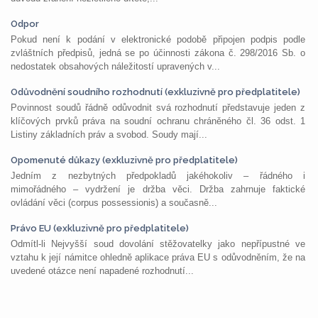
Odpor
Pokud není k podání v elektronické podobě připojen podpis podle
zvláštních předpisů, jedná se po účinnosti zákona č. 298/2016 Sb. o
nedostatek obsahových náležitostí upravených v...
Odůvodnění soudního rozhodnutí (exkluzivně pro předplatitele)
Povinnost soudů řádně odůvodnit svá rozhodnutí představuje jeden z
klíčových prvků práva na soudní ochranu chráněného čl. 36 odst. 1
Listiny základních práv a svobod. Soudy mají...
Opomenuté důkazy (exkluzivně pro předplatitele)
Jedním z nezbytných předpokladů jakéhokoliv – řádného i
mimořádného – vydržení je držba věci. Držba zahrnuje faktické
ovládání věci (corpus possessionis) a současně...
Právo EU (exkluzivně pro předplatitele)
Odmítl-li Nejvyšší soud dovolání stěžovatelky jako nepřípustné ve
vztahu k její námitce ohledně aplikace práva EU s odůvodněním, že na
uvedené otázce není napadené rozhodnutí...