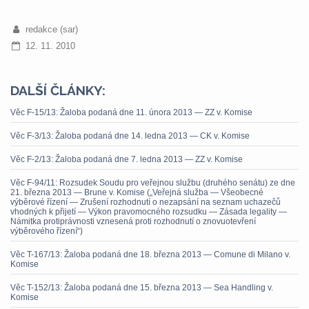
redakce (sar)
12. 11. 2010
DALŠÍ ČLÁNKY:
Věc F-15/13: Žaloba podaná dne 11. února 2013 — ZZ v. Komise
Věc F-3/13: Žaloba podaná dne 14. ledna 2013 — CK v. Komise
Věc F-2/13: Žaloba podaná dne 7. ledna 2013 — ZZ v. Komise
Věc F-94/11: Rozsudek Soudu pro veřejnou službu (druhého senátu) ze dne
21. března 2013 — Brune v. Komise („Veřejná služba — Všeobecné
výběrové řízení — Zrušení rozhodnutí o nezapsání na seznam uchazečů
vhodných k přijetí — Výkon pravomocného rozsudku — Zásada legality —
Námitka protiprávnosti vznesená proti rozhodnutí o znovuotevření
výběrového řízení“)
Věc T-167/13: Žaloba podaná dne 18. března 2013 — Comune di Milano v.
Komise
Věc T-152/13: Žaloba podaná dne 15. března 2013 — Sea Handling v.
Komise