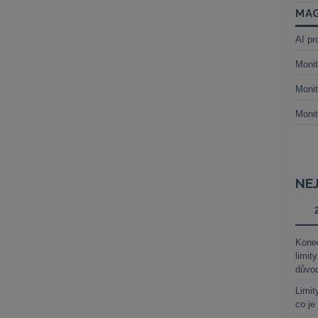
MAG
AI pr
Monit
Monit
Monit
NE
Kone
limit
důvo
Limit
co je