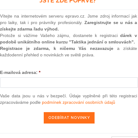
JSTE ZDE POPRVÉ?
(onli
2
Vítejte na internetovém serveru epravo.cz. Jsme zdroj informací jak
Prakt
pro laiky, tak i pro právníky profesionály.
Zaregistrujte se u nás a
smluv
získejte zdarma řadu výhod.
4. 1. 2011
0
Protože si vážíme Vašeho zájmu, dostanete k registraci
dárek v
Prakt
podobě unikátního online kurzu "Taktika jednání o smlouvách".
judik
Registrace je zdarma, k ničemu Vás nezavazuje
a získáte
každodenní přehled o novinkách ve světě práva.
ONL
13 — ZZ v. Komise
E-mailová adresa:
*
3 — CK v. Komise
Vnos
valor
soud
— ZZ v. Komise
Výpo
užbu (druhého senátu) ze dne 21. března 2013 — Brune v. Komise
Vaše data jsou u nás v bezpečí. Údaje vyplněné při této registraci
neom
í — Zrušení rozhodnutí o nezapsání na seznam uchazečů vhodných k
zpracováváme podle
podmínek zpracování osobních údajů
da legality — Námitka protiprávnosti vznesená proti rozhodnutí o
Nová 
2013 — Comune di Milano v. Komise
Změn
energ
2013 — Sea Handling v. Komise
Čern