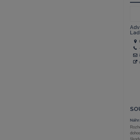
SO
Náhr
Rozho
doho
škod