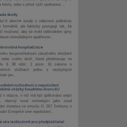
a trestu, nebo s jehož výší sjednanou...
ada škody
zí-li obecné soudy z nálezové judikatury
 formálně, ale fakticky postupují tak, že
učí možnost, aby se mohl odškodnění újmy
obené mimořádnými opatřeními...
brovolná hospitalizace
ínku bezprostřednosti závažného ohrožení
 nebo svého okolí, která představuje ve
lu § 38 odst. 1 písm. b) zákona o
votních službách jednu z nezbytných
nek pro...
odnění rozhodnutí o nepoložení
běžné otázky Soudnímu dvoru EU
 v otázce, v níž má být aplikováno unijní
o, obecný soud rozhodující jako soud
dní instance ve smyslu čl. 267 Smlouvy o
vání Evropské unie nepoložení...
 víra (exkluzivně pro předplatitele)