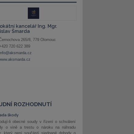
UDNÍ ROZHODNUTÍ
ada škody
dují-li obecné soudy v řízení o schválení
dy o vině a trestu o nároku na náhradu
y, který není součástí sjednané dohody o