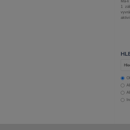
Má-li
1 zá
vyvrá
aktiv
HLE
O
A
A
In