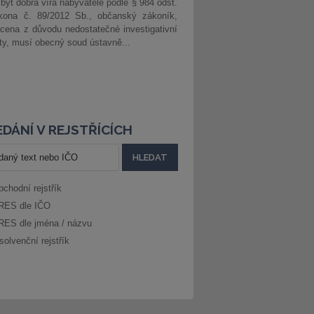
 být dobrá víra nabyvatele podle § 984 odst.
kona č. 89/2012 Sb., občanský zákoník,
cena z důvodu nedostatečné investigativní
ity, musí obecný soud ústavně...
DÁNÍ V REJSTŘÍCÍCH
bchodní rejstřík
RES dle IČO
RES dle jména / názvu
solvenční rejstřík