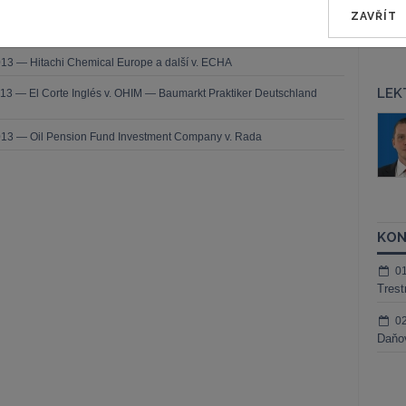
2013 — Saferoad RRS v. OHIM (MEGARAIL)
ZAVŘÍT
13 — Polynt a Sitre v. ECHA
13 — Hitachi Chemical Europe a další v. ECHA
LEK
13 — El Corte Inglés v. OHIM — Baumarkt Praktiker Deutschland
áš Sokol
JUDr. Martin Maisner, Ph.D.,
013 — Oil Pension Fund Investment Company v. Rada
MCIArb
ktora
Kurzy lektora
KON
0
Trest
0
Daňov