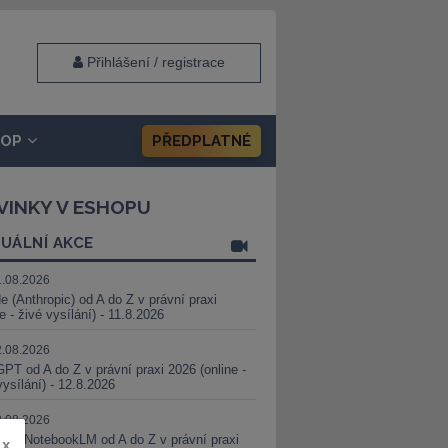
Přihlášení / registrace
HOP
PŘEDPLATNÉ
VINKY V ESHOPU
UÁLNÍ AKCE
1.08.2026
e (Anthropic) od A do Z v právní praxi
ne - živé vysílání) - 11.8.2026
2.08.2026
PT od A do Z v právní praxi 2026 (online -
vysílání) - 12.8.2026
8.08.2026
i a NotebookLM od A do Z v právní praxi
x