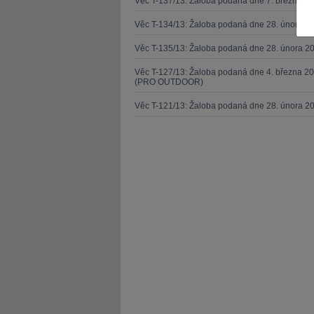
Věc T-137/13: Žaloba podaná dne 7. března 
Věc T-134/13: Žaloba podaná dne 28. února 20
Věc T-135/13: Žaloba podaná dne 28. února 20
Věc T-127/13: Žaloba podaná dne 4. března 20
(PRO OUTDOOR)
JUDr. Tomáš Nielsen
JUDr. Tom
Věc T-121/13: Žaloba podaná dne 28. února 2
Kurzy lektora
Kurzy le