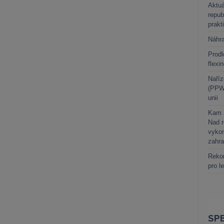
Aktuá
repub
prakt
Náhr
Prodl
flexi
Naříz
(PPWR
unii
Kam a
Nad 
vykon
zahra
Rekor
pro l