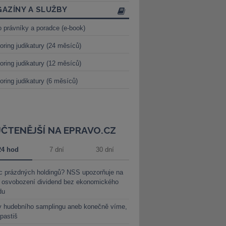
AZÍNY A SLUŽBY
o právníky a poradce (e-book)
oring judikatury (24 měsíců)
oring judikatury (12 měsíců)
oring judikatury (6 měsíců)
JČTENĚJŠÍ NA EPRAVO.CZ
24 hod
7 dní
30 dní
c prázdných holdingů? NSS upozorňuje na
y osvobození dividend bez ekonomického
du
y hudebního samplingu aneb konečně víme,
 pastiš