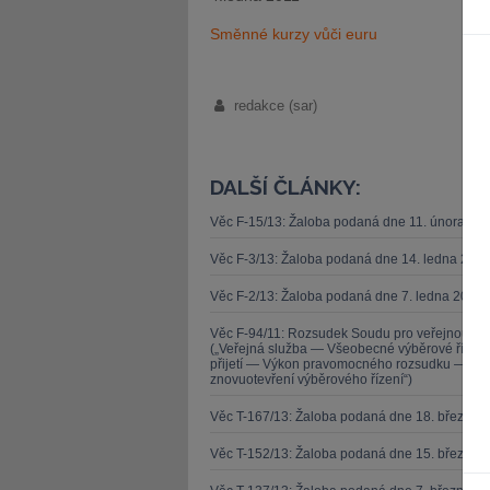
Směnné kurzy vůči euru
redakce (sar)
DALŠÍ ČLÁNKY:
Věc F-15/13: Žaloba podaná dne 11. února 20
Věc F-3/13: Žaloba podaná dne 14. ledna 201
Věc F-2/13: Žaloba podaná dne 7. ledna 2013 
Věc F-94/11: Rozsudek Soudu pro veřejnou sl
(„Veřejná služba — Všeobecné výběrové řízen
přijetí — Výkon pravomocného rozsudku — Zása
znovuotevření výběrového řízení“)
Věc T-167/13: Žaloba podaná dne 18. března 
Věc T-152/13: Žaloba podaná dne 15. března 