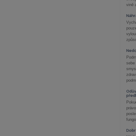
vině 
Náhr
Vychá
pouze
vylo
způs
Nedo
Podm
sebe
smys
zdra
podmí
Odův
před
Pokud
práv
posle
fungo
Dobrá