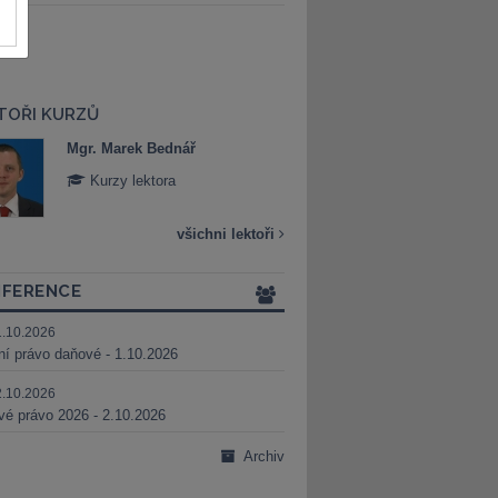
TOŘI KURZŮ
Mgr. Marek Bednář
Mgr. Veronika 
Kurzy lektora
Kurzy lektora
všichni lektoři
FERENCE
1.10.2026
ní právo daňové - 1.10.2026
2.10.2026
é právo 2026 - 2.10.2026
Archiv