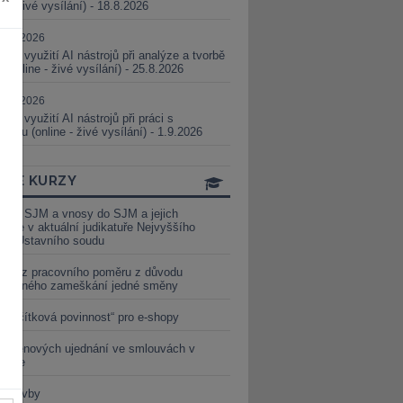
ne - živé vysílání) - 18.8.2026
5.08.2026
ické využití AI nástrojů při analýze a tvorbě
 (online - živé vysílání) - 25.8.2026
1.09.2026
ické využití AI nástrojů při práci s
aturou (online - živé vysílání) - 1.9.2026
INE KURZY
y ze SJM a vnosy do SJM a jejich
izace v aktuální judikatuře Nejvyššího
u a Ústavního soudu
věď z pracovního poměru z důvodu
luveného zameškání jedné směny
„tlačítková povinnost“ pro e-shopy
a cenových ujednání ve smlouvách v
etice
é stavby