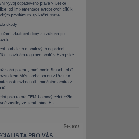
lní vývoj odpadového práva v České
lice: od implementace evropských cílů k
ickým problémům aplikační praxe
ada škody
oužení zkušební doby ze zákona po
novele
ení o obalech a obalových odpadech
) – nová éra regulace obalů v Evropské
ž sahá pojem „soud“ podle Brusel I bis?
rozsudkem Městského soudu v Praze o
atelnosti rozhodnutí finančního arbitra v
ničí
dní pokuta pro TEMU a nový celní režim
evné zásilky ze zemí mimo EU