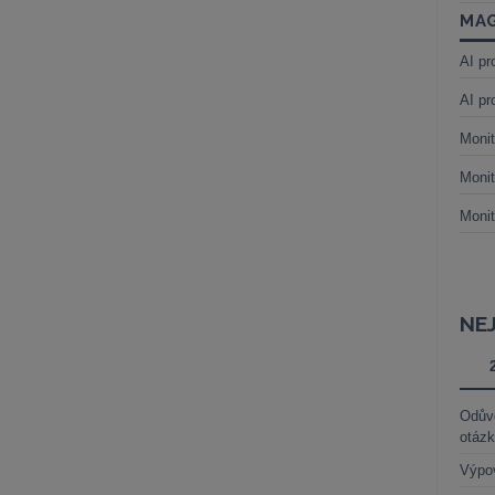
MAG
AI pr
AI pr
Monit
Monit
Monit
NE
Odůvo
otáz
Výpo