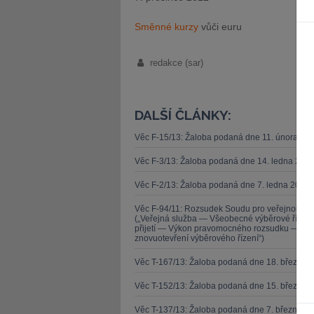
Směnné kurzy
vůči euru
redakce (sar)
DALŠÍ ČLÁNKY:
Věc F-15/13: Žaloba podaná dne 11. února 20
Věc F-3/13: Žaloba podaná dne 14. ledna 201
Věc F-2/13: Žaloba podaná dne 7. ledna 2013 
Věc F-94/11: Rozsudek Soudu pro veřejnou sl
(„Veřejná služba — Všeobecné výběrové řízen
přijetí — Výkon pravomocného rozsudku — Zása
znovuotevření výběrového řízení“)
Věc T-167/13: Žaloba podaná dne 18. března 
Věc T-152/13: Žaloba podaná dne 15. března 
Věc T-137/13: Žaloba podaná dne 7. března 