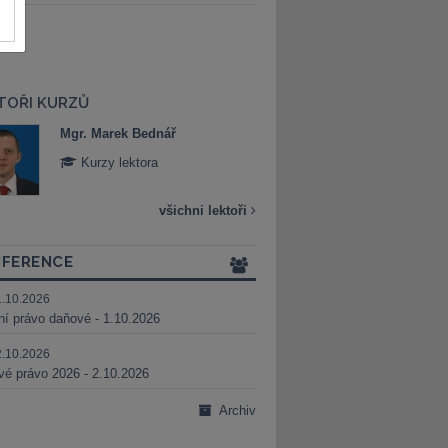
TOŘI KURZŮ
Mgr. Marek Bednář
Mgr. Veronika 
Kurzy lektora
Kurzy lektora
všichni lektoři
FERENCE
1.10.2026
ní právo daňové - 1.10.2026
2.10.2026
é právo 2026 - 2.10.2026
Archiv