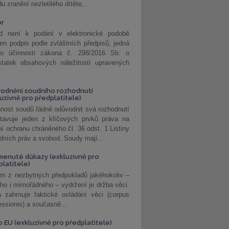
u zranění nezletilého dítěte,...
or
d není k podání v elektronické podobě
jen podpis podle zvláštních předpisů, jedná
o účinnosti zákona č. 298/2016 Sb. o
statek obsahových náležitostí upravených
odnění soudního rozhodnutí
luzivně pro předplatitele)
nost soudů řádně odůvodnit svá rozhodnutí
stavuje jeden z klíčových prvků práva na
í ochranu chráněného čl. 36 odst. 1 Listiny
dních práv a svobod. Soudy mají...
enuté důkazy (exkluzivně pro
platitele)
m z nezbytných předpokladů jakéhokoliv –
ho i mimořádného – vydržení je držba věci.
 zahrnuje faktické ovládání věci (corpus
ssionis) a současně...
o EU (exkluzivně pro předplatitele)