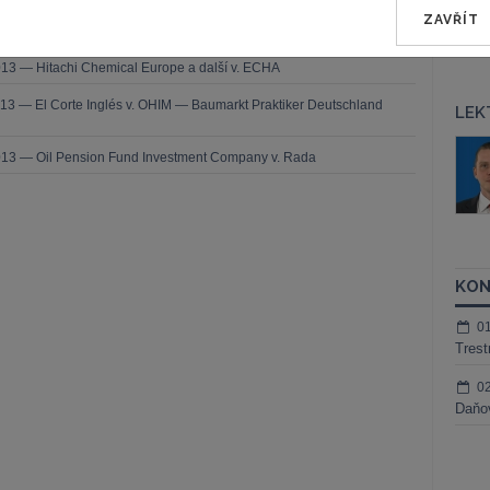
ZAVŘÍT
13 — Polynt a Sitre v. ECHA
13 — Hitachi Chemical Europe a další v. ECHA
13 — El Corte Inglés v. OHIM — Baumarkt Praktiker Deutschland
LEK
áš Sokol
JUDr. Martin Maisner, Ph.D.,
013 — Oil Pension Fund Investment Company v. Rada
MCIArb
ktora
Kurzy lektora
KON
0
Trest
0
Daňov