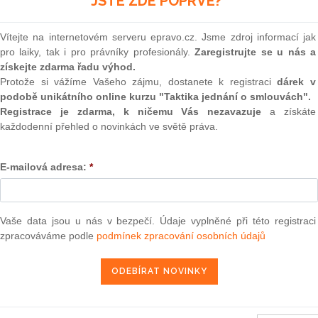
JSTE ZDE POPRVÉ?
(onli
2
Vítejte na internetovém serveru epravo.cz. Jsme zdroj informací jak
Prakt
pro laiky, tak i pro právníky profesionály.
Zaregistrujte se u nás a
smluv
7. 12. 2012
získejte zdarma řadu výhod.
0
Protože si vážíme Vašeho zájmu, dostanete k registraci
dárek v
Prakt
podobě unikátního online kurzu "Taktika jednání o smlouvách".
judik
Registrace je zdarma, k ničemu Vás nezavazuje
a získáte
každodenní přehled o novinkách ve světě práva.
13 — ZZ v. Komise
ONL
3 — CK v. Komise
E-mailová adresa:
*
Vnos
valor
— ZZ v. Komise
soud
užbu (druhého senátu) ze dne 21. března 2013 — Brune v. Komise
Výpo
Vaše data jsou u nás v bezpečí. Údaje vyplněné při této registraci
í — Zrušení rozhodnutí o nezapsání na seznam uchazečů vhodných k
neom
da legality — Námitka protiprávnosti vznesená proti rozhodnutí o
zpracováváme podle
podmínek zpracování osobních údajů
Nová 
2013 — Comune di Milano v. Komise
Změn
energ
2013 — Sea Handling v. Komise
Čern
2013 — Saferoad RRS v. OHIM (MEGARAIL)