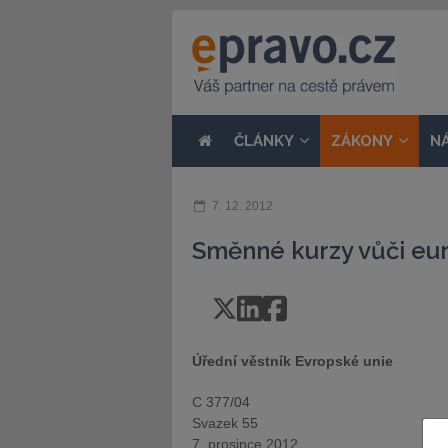
ČLÁNKY
ZÁKONY
N
7. 12. 2012
Směnné kurzy vůči eu
Úřední věstník Evropské unie
C 377/04
Svazek 55
7. prosince 2012