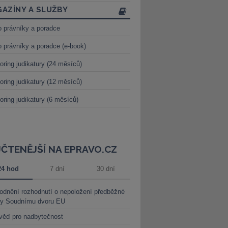
AZÍNY A SLUŽBY
o právníky a poradce
o právníky a poradce (e-book)
oring judikatury (24 měsíců)
oring judikatury (12 měsíců)
oring judikatury (6 měsíců)
JČTENĚJŠÍ NA EPRAVO.CZ
24 hod
7 dní
30 dní
dnění rozhodnutí o nepoložení předběžné
ky Soudnímu dvoru EU
věď pro nadbytečnost