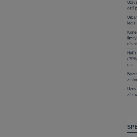
Užívá
dětí 
Urban
legis
Kone
limit
důvo
Naříz
(PPWR
unii
Byzny
změn
Uzaví
zřizo