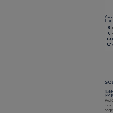
SO
Nahl
pro 
Rodič
rodič
odepř