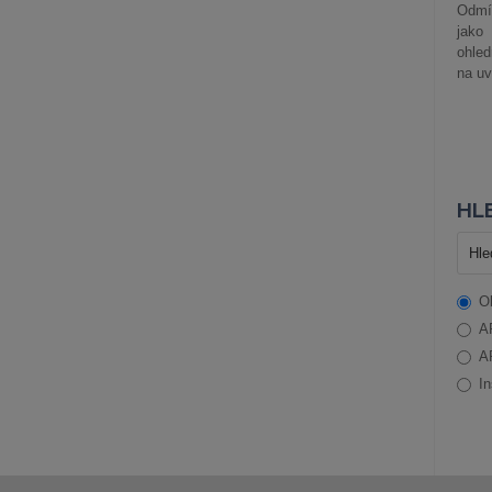
Odmít
jako
ohle
na uv
HLE
O
A
A
In