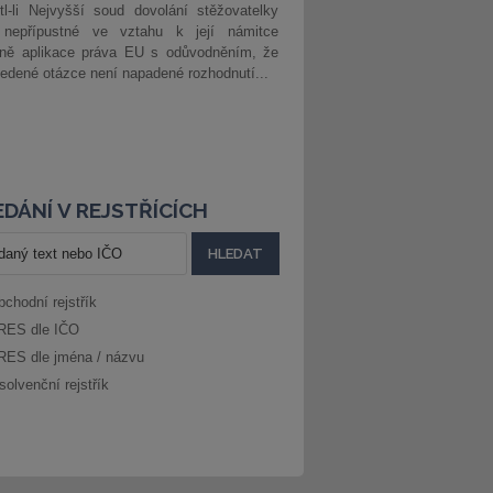
l-li Nejvyšší soud dovolání stěžovatelky
 nepřípustné ve vztahu k její námitce
dně aplikace práva EU s odůvodněním, že
edené otázce není napadené rozhodnutí...
DÁNÍ V REJSTŘÍCÍCH
bchodní rejstřík
RES dle IČO
RES dle jména / názvu
solvenční rejstřík