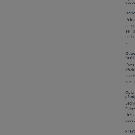
důvod
Odp
Poku
připo
se p
nedo
v...
Odův
(exk
Povin
před
soudn
zákla
Opom
před
Jední
řádné
Držba
posse
Práv