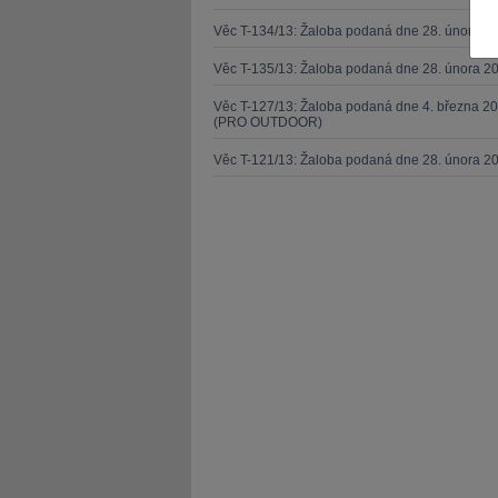
Věc T-134/13: Žaloba podaná dne 28. února 20
Věc T-135/13: Žaloba podaná dne 28. února 20
Věc T-127/13: Žaloba podaná dne 4. března 20
(PRO OUTDOOR)
JUDr. Tomáš Nielsen
JUDr. Tom
Věc T-121/13: Žaloba podaná dne 28. února 2
Kurzy lektora
Kurzy le