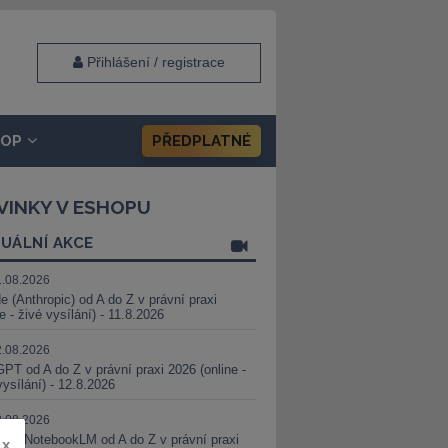
Přihlášení / registrace
HOP
PŘEDPLATNÉ
VINKY V ESHOPU
UÁLNÍ AKCE
1.08.2026
e (Anthropic) od A do Z v právní praxi
ne - živé vysílání) - 11.8.2026
2.08.2026
PT od A do Z v právní praxi 2026 (online -
vysílání) - 12.8.2026
8.08.2026
i a NotebookLM od A do Z v právní praxi
x