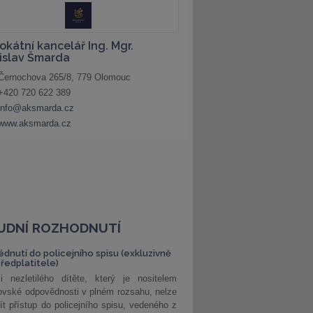
UDNÍ ROZHODNUTÍ
édnutí do policejního spisu (exkluzivně
předplatitele)
i nezletilého dítěte, který je nositelem
ovské odpovědnosti v plném rozsahu, nelze
ít přístup do policejního spisu, vedeného z