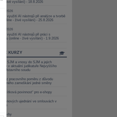
ne - živé vysílání) - 18.8.2026
5.08.2026
ické využití AI nástrojů při analýze a tvorbě
 (online - živé vysílání) - 25.8.2026
1.09.2026
ické využití AI nástrojů při práci s
aturou (online - živé vysílání) - 1.9.2026
INE KURZY
y ze SJM a vnosy do SJM a jejich
izace v aktuální judikatuře Nejvyššího
u a Ústavního soudu
věď z pracovního poměru z důvodu
luveného zameškání jedné směny
„tlačítková povinnost“ pro e-shopy
a cenových ujednání ve smlouvách v
etice
é stavby