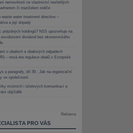
ní nemovitosti ve vlastnictví nezletilých
partnerem či manželem rodiče
 waste water treatment directive –
lativa a její dopady
c prázdných holdingů? NSS upozorňuje na
y osvobození dividend bez ekonomického
du
ení o obalech a obalových odpadech
) – nová éra regulace obalů v Evropské
s a paragrafy, díl 39.: Jak na organizační
y ve společnosti
rky místních i účelových komunikací a
vání objížděk