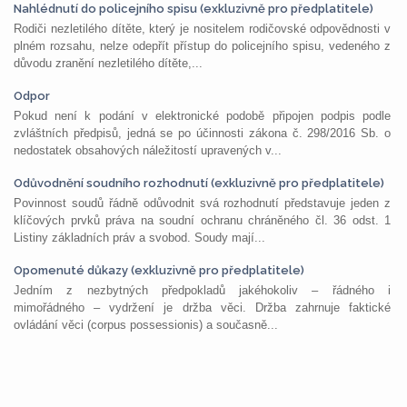
Nahlédnutí do policejního spisu (exkluzivně pro předplatitele)
Rodiči nezletilého dítěte, který je nositelem rodičovské odpovědnosti v
plném rozsahu, nelze odepřít přístup do policejního spisu, vedeného z
důvodu zranění nezletilého dítěte,...
Odpor
Pokud není k podání v elektronické podobě připojen podpis podle
zvláštních předpisů, jedná se po účinnosti zákona č. 298/2016 Sb. o
nedostatek obsahových náležitostí upravených v...
Odůvodnění soudního rozhodnutí (exkluzivně pro předplatitele)
Povinnost soudů řádně odůvodnit svá rozhodnutí představuje jeden z
klíčových prvků práva na soudní ochranu chráněného čl. 36 odst. 1
Listiny základních práv a svobod. Soudy mají...
Opomenuté důkazy (exkluzivně pro předplatitele)
Jedním z nezbytných předpokladů jakéhokoliv – řádného i
mimořádného – vydržení je držba věci. Držba zahrnuje faktické
ovládání věci (corpus possessionis) a současně...