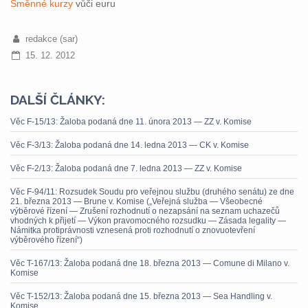
Směnné kurzy
vůči euru
redakce (sar)
15. 12. 2012
DALŠÍ ČLÁNKY:
Věc F-15/13: Žaloba podaná dne 11. února 2013 — ZZ v. Komise
Věc F-3/13: Žaloba podaná dne 14. ledna 2013 — CK v. Komise
Věc F-2/13: Žaloba podaná dne 7. ledna 2013 — ZZ v. Komise
Věc F-94/11: Rozsudek Soudu pro veřejnou službu (druhého senátu) ze dne
21. března 2013 — Brune v. Komise („Veřejná služba — Všeobecné
výběrové řízení — Zrušení rozhodnutí o nezapsání na seznam uchazečů
vhodných k přijetí — Výkon pravomocného rozsudku — Zásada legality —
Námitka protiprávnosti vznesená proti rozhodnutí o znovuotevření
výběrového řízení“)
Věc T-167/13: Žaloba podaná dne 18. března 2013 — Comune di Milano v.
Komise
Věc T-152/13: Žaloba podaná dne 15. března 2013 — Sea Handling v.
Komise