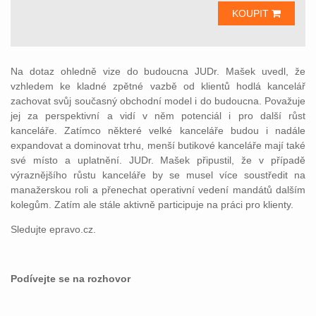
KOUPIT
Na dotaz ohledně vize do budoucna JUDr. Mašek uvedl, že
vzhledem ke kladné zpětné vazbě od klientů hodlá kancelář
zachovat svůj současný obchodní model i do budoucna. Považuje
jej za perspektivní a vidí v něm potenciál i pro další růst
kanceláře. Zatímco některé velké kanceláře budou i nadále
expandovat a dominovat trhu, menší butikové kanceláře mají také
své místo a uplatnění. JUDr. Mašek připustil, že v případě
výraznějšího růstu kanceláře by se musel více soustředit na
manažerskou roli a přenechat operativní vedení mandátů dalším
kolegům. Zatím ale stále aktivně participuje na práci pro klienty.
Sledujte epravo.cz.
Podívejte se na rozhovor