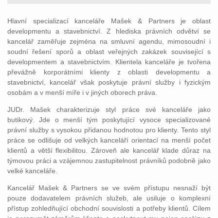
Hlavní specializací kanceláře Mašek & Partners je oblast
developmentu a stavebnictví. Z hlediska právních odvětví se
kancelář zaměřuje zejména na smluvní agendu, mimosoudní i
soudní řešení sporů a oblast veřejných zakázek související s
developmentem a stavebnictvím. Klientela kanceláře je tvořena
převážně korporátními klienty z oblasti developmentu a
stavebnictví, kancelář však poskytuje právní služby i fyzickým
osobám a v menší míře i v jiných oborech práva.
JUDr. Mašek charakterizuje styl práce své kanceláře jako
butikový. Jde o menší tým poskytující vysoce specializované
právní služby s vysokou přidanou hodnotou pro klienty. Tento styl
práce se odlišuje od velkých kanceláří orientací na menší počet
klientů a větší flexibilitou. Zároveň ale kancelář klade důraz na
týmovou práci a vzájemnou zastupitelnost právníků podobně jako
velké kanceláře.
Kancelář Mašek & Partners se ve svém přístupu nesnaží být
pouze dodavatelem právních služeb, ale usiluje o komplexní
přístup zohledňující obchodní souvislosti a potřeby klientů. Cílem