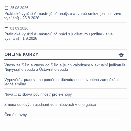
25.08.2026
Praktické využití AI nástrojů při analýze a tvorbě smluv (online - živé
vysílání) - 25.8.2026
01.09.2026
Praktické využití AI nástrojů při práci s judikaturou (online - živé
vysílání) - 1.9.2026
ONLINE KURZY
Vnosy ze SJM a vnosy do SJM a jejich valorizace v aktuální judikatuře
Nejvyššího soudu a Ústavního soudu
Výpověď z pracovního poměru z důvodu neomluveného zameškání
jedné směny
Nová „tlačítková povinnost“ pro e-shopy
Změna cenových ujednání ve smlouvách v energetice
Černé stavby