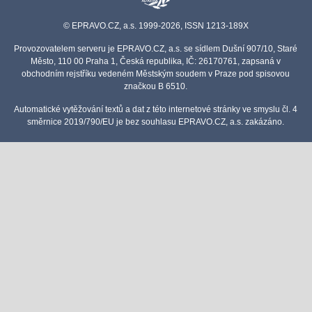
© EPRAVO.CZ, a.s. 1999-2026, ISSN 1213-189X
Provozovatelem serveru je EPRAVO.CZ, a.s. se sídlem Dušní 907/10, Staré
Město, 110 00 Praha 1, Česká republika, IČ: 26170761, zapsaná v
obchodním rejstříku vedeném Městským soudem v Praze pod spisovou
značkou B 6510.
Automatické vytěžování textů a dat z této internetové stránky ve smyslu čl. 4
směrnice 2019/790/EU je bez souhlasu EPRAVO.CZ, a.s. zakázáno.