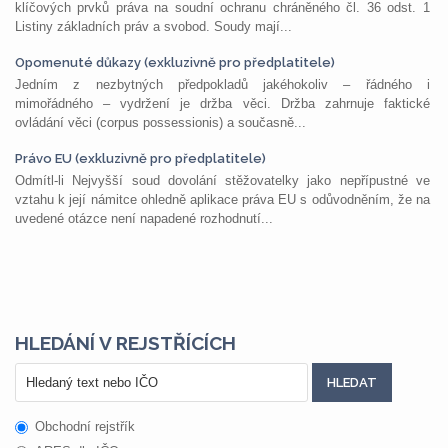
klíčových prvků práva na soudní ochranu chráněného čl. 36 odst. 1
Listiny základních práv a svobod. Soudy mají...
Opomenuté důkazy (exkluzivně pro předplatitele)
Jedním z nezbytných předpokladů jakéhokoliv – řádného i
mimořádného – vydržení je držba věci. Držba zahrnuje faktické
ovládání věci (corpus possessionis) a současně...
Právo EU (exkluzivně pro předplatitele)
Odmítl-li Nejvyšší soud dovolání stěžovatelky jako nepřípustné ve
vztahu k její námitce ohledně aplikace práva EU s odůvodněním, že na
uvedené otázce není napadené rozhodnutí...
HLEDÁNÍ V REJSTŘÍCÍCH
Obchodní rejstřík