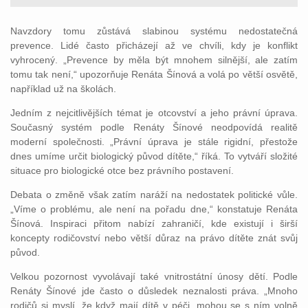
Navzdory tomu zůstává slabinou systému nedostatečná
prevence. Lidé často přicházejí až ve chvíli, kdy je konflikt
vyhrocený. „Prevence by měla být mnohem silnější, ale zatím
tomu tak není,“ upozorňuje Renáta Šínová a volá po větší osvětě,
například už na školách.
Jedním z nejcitlivějších témat je otcovství a jeho právní úprava.
Současný systém podle Renáty Šínové neodpovídá realitě
moderní společnosti. „Právní úprava je stále rigidní, přestože
dnes umíme určit biologický původ dítěte,“ říká. To vytváří složité
situace pro biologické otce bez právního postavení.
Debata o změně však zatím naráží na nedostatek politické vůle.
„Víme o problému, ale není na pořadu dne,“ konstatuje Renáta
Šínová. Inspiraci přitom nabízí zahraničí, kde existují i širší
koncepty rodičovství nebo větší důraz na právo dítěte znát svůj
původ.
Velkou pozornost vyvolávají také vnitrostátní únosy dětí. Podle
Renáty Šínové jde často o důsledek neznalosti práva. „Mnoho
rodičů si myslí, že když mají dítě v péči, mohou se s ním volně