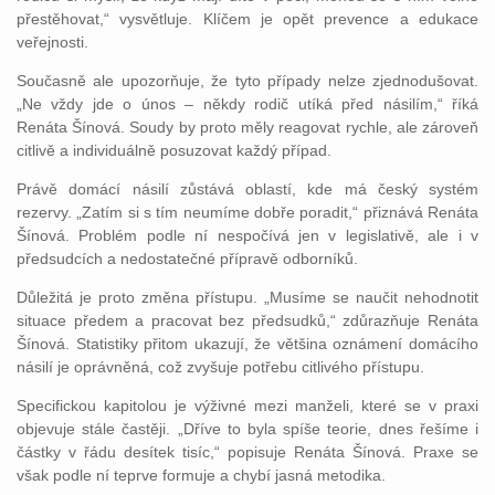
přestěhovat,“ vysvětluje. Klíčem je opět prevence a edukace
veřejnosti.
Současně ale upozorňuje, že tyto případy nelze zjednodušovat.
„Ne vždy jde o únos – někdy rodič utíká před násilím,“ říká
Renáta Šínová. Soudy by proto měly reagovat rychle, ale zároveň
citlivě a individuálně posuzovat každý případ.
Právě domácí násilí zůstává oblastí, kde má český systém
rezervy. „Zatím si s tím neumíme dobře poradit,“ přiznává Renáta
Šínová. Problém podle ní nespočívá jen v legislativě, ale i v
předsudcích a nedostatečné přípravě odborníků.
Důležitá je proto změna přístupu. „Musíme se naučit nehodnotit
situace předem a pracovat bez předsudků,“ zdůrazňuje Renáta
Šínová. Statistiky přitom ukazují, že většina oznámení domácího
násilí je oprávněná, což zvyšuje potřebu citlivého přístupu.
Specifickou kapitolou je výživné mezi manželi, které se v praxi
objevuje stále častěji. „Dříve to byla spíše teorie, dnes řešíme i
částky v řádu desítek tisíc,“ popisuje Renáta Šínová. Praxe se
však podle ní teprve formuje a chybí jasná metodika.