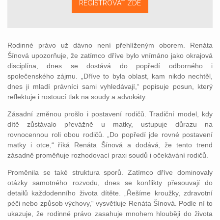
REGISTROVAT ZDE
Rodinné právo už dávno není přehlíženým oborem. Renáta
Šínová upozorňuje, že zatímco dříve bylo vnímáno jako okrajová
disciplína, dnes se dostává do popředí odborného i
společenského zájmu. „Dříve to byla oblast, kam nikdo nechtěl,
dnes ji mladí právníci sami vyhledávají,“ popisuje posun, který
reflektuje i rostoucí tlak na soudy a advokáty.
Zásadní změnou prošlo i postavení rodičů. Tradiční model, kdy
dítě zůstávalo převážně u matky, ustupuje důrazu na
rovnocennou roli obou rodičů. „Do popředí jde rovné postavení
matky i otce,“ říká Renáta Šínová a dodává, že tento trend
zásadně proměňuje rozhodovací praxi soudů i očekávání rodičů.
Proměnila se také struktura sporů. Zatímco dříve dominovaly
otázky samotného rozvodu, dnes se konflikty přesouvají do
detailů každodenního života dítěte. „Řešíme kroužky, zdravotní
péči nebo způsob výchovy,“ vysvětluje Renáta Šínová. Podle ní to
ukazuje, že rodinné právo zasahuje mnohem hlouběji do života