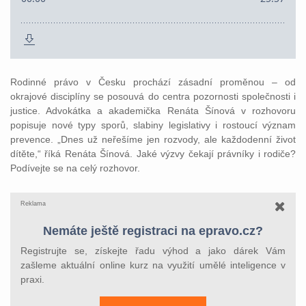
Rodinné právo v Česku prochází zásadní proměnou – od
okrajové disciplíny se posouvá do centra pozornosti společnosti i
justice. Advokátka a akademička Renáta Šínová v rozhovoru
popisuje nové typy sporů, slabiny legislativy i rostoucí význam
prevence. „Dnes už neřešíme jen rozvody, ale každodenní život
dítěte,“ říká Renáta Šínová. Jaké výzvy čekají právníky i rodiče?
Podívejte se na celý rozhovor.
Reklama
Nemáte ještě registraci na epravo.cz?
Registrujte se, získejte řadu výhod a jako dárek Vám
zašleme aktuální online kurz na využití umělé inteligence v
praxi.