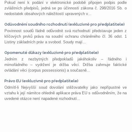
Pokud není k podání v elektronické podobě připojen podpis podle
zvláštních předpisů, jedná se po účinnosti zákona č. 298/2016 Sb. o
nedostatek obsahových náležitostí upravených v...
Odůvodnění soudního rozhodnutí (exkluzivně pro předplatitele)
Povinnost soudů řádně odůvodnit svá rozhodnutí představuje jeden z
klíčových prvků práva na soudní ochranu chráněného čl. 36 odst. 1
Listiny základních práv a svobod. Soudy mají...
Opomenuté důkazy (exkluzivně pro předplatitele)
Jedním z nezbytných předpokladů jakéhokoliv – řádného i
mimořádného – vydržení je držba věci. Držba zahrnuje faktické
ovládání věci (corpus possessionis) a současně...
Právo EU (exkluzivně pro předplatitele)
Odmítl-li Nejvyšší soud dovolání stěžovatelky jako nepřípustné ve
vztahu k její námitce ohledně aplikace práva EU s odůvodněním, že na
uvedené otázce není napadené rozhodnutí...