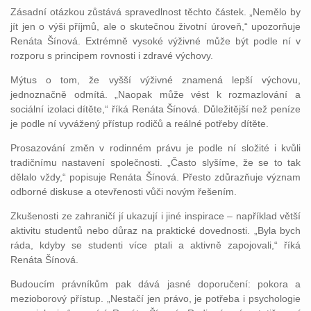
Zásadní otázkou zůstává spravedlnost těchto částek. „Nemělo by
jít jen o výši příjmů, ale o skutečnou životní úroveň,“ upozorňuje
Renáta Šínová. Extrémně vysoké výživné může být podle ní v
rozporu s principem rovnosti i zdravé výchovy.
Mýtus o tom, že vyšší výživné znamená lepší výchovu,
jednoznačně odmítá. „Naopak může vést k rozmazlování a
sociální izolaci dítěte,“ říká Renáta Šínová. Důležitější než peníze
je podle ní vyvážený přístup rodičů a reálné potřeby dítěte.
Prosazování změn v rodinném právu je podle ní složité i kvůli
tradičnímu nastavení společnosti. „Často slyšíme, že se to tak
dělalo vždy,“ popisuje Renáta Šínová. Přesto zdůrazňuje význam
odborné diskuse a otevřenosti vůči novým řešením.
Zkušenosti ze zahraničí jí ukazují i jiné inspirace – například větší
aktivitu studentů nebo důraz na praktické dovednosti. „Byla bych
ráda, kdyby se studenti více ptali a aktivně zapojovali,“ říká
Renáta Šínová.
Budoucím právníkům pak dává jasné doporučení: pokora a
mezioborový přístup. „Nestačí jen právo, je potřeba i psychologie