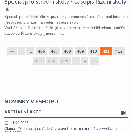
Speciál pro střední školy + časopis Řízení školy
Speciál pro střední školy prakticky zpracovává aktuální problematiku
nezbytnou pro řízení a vedení střední školy.
Vychází každý lichý měsíc (6 x v roce) a je neoddělitelnou součástí
časopisu Řízení školy (měsíčník,...
««
«
...
406
407
408
409
410
411
412
413
414
415
...
»
»»
NOVINKY V ESHOPU
AKTUÁLNÍ AKCE
11.08.2026
Claude (Anthropic) od A do Z v právní praxi (online - živé vysílání) -