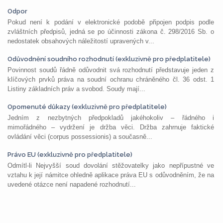
Odpor
Pokud není k podání v elektronické podobě připojen podpis podle
zvláštních předpisů, jedná se po účinnosti zákona č. 298/2016 Sb. o
nedostatek obsahových náležitostí upravených v...
Odůvodnění soudního rozhodnutí (exkluzivně pro předplatitele)
Povinnost soudů řádně odůvodnit svá rozhodnutí představuje jeden z
klíčových prvků práva na soudní ochranu chráněného čl. 36 odst. 1
Listiny základních práv a svobod. Soudy mají...
Opomenuté důkazy (exkluzivně pro předplatitele)
Jedním z nezbytných předpokladů jakéhokoliv – řádného i
mimořádného – vydržení je držba věci. Držba zahrnuje faktické
ovládání věci (corpus possessionis) a současně...
Právo EU (exkluzivně pro předplatitele)
Odmítl-li Nejvyšší soud dovolání stěžovatelky jako nepřípustné ve
vztahu k její námitce ohledně aplikace práva EU s odůvodněním, že na
uvedené otázce není napadené rozhodnutí...