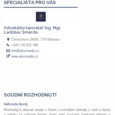
SOUDNÍ ROZHODNUTÍ
Náhrada škody
Rozhodují-li obecné soudy v řízení o schválení dohody o vině a trestu
o nároku na náhradu škody, který není součástí sjednané dohody o