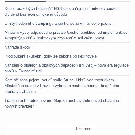
Konec prázdných holdingů? NSS upozorňuje na limity osvobození
dividend bez ekonomického důvodu
Limity hudebního samplingu aneb konečně víme, co je pastiš
Aktuální vývoj odpadového práva v České republice: od implementace
evropských cílů k praktickým problémům aplikační praxe
Náhrada škody
Prodloužení zkušební doby ze zákona po flexinovele
Nařízení o obalech a obalových odpadech (PPWR) – nová éra regulace
obalů v Evropské unii
Kam až sahá pojem „soud“ podle Brusel I bis? Nad rozsudkem
Městského soudu v Praze o vykonatelnosti rozhodnutí finančního
arbitra v zahraničí
Transparentní odměňování: Mají zaměstnavatelé důvod obávat se
nových pravidel?