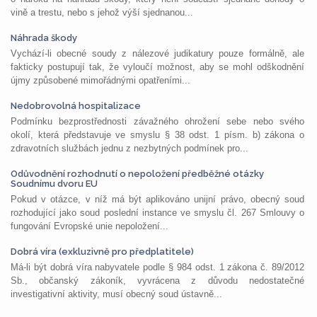
vině a trestu, nebo s jehož výší sjednanou...
Náhrada škody
Vychází-li obecné soudy z nálezové judikatury pouze formálně, ale
fakticky postupují tak, že vyloučí možnost, aby se mohl odškodnění
újmy způsobené mimořádnými opatřeními...
Nedobrovolná hospitalizace
Podmínku bezprostřednosti závažného ohrožení sebe nebo svého
okolí, která představuje ve smyslu § 38 odst. 1 písm. b) zákona o
zdravotních službách jednu z nezbytných podmínek pro...
Odůvodnění rozhodnutí o nepoložení předběžné otázky
Soudnímu dvoru EU
Pokud v otázce, v níž má být aplikováno unijní právo, obecný soud
rozhodující jako soud poslední instance ve smyslu čl. 267 Smlouvy o
fungování Evropské unie nepoložení...
Dobrá víra (exkluzivně pro předplatitele)
Má-li být dobrá víra nabyvatele podle § 984 odst. 1 zákona č. 89/2012
Sb., občanský zákoník, vyvrácena z důvodu nedostatečné
investigativní aktivity, musí obecný soud ústavně...