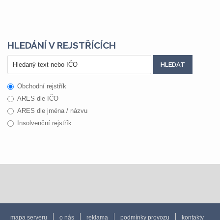
HLEDÁNÍ V REJSTŘÍCÍCH
Obchodní rejstřík
ARES dle IČO
ARES dle jména / názvu
Insolvenční rejstřík
mapa serveru
o nás
reklama
podmínky provozu
kontakty