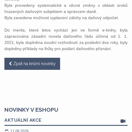
Byla provedeny systematické a věcné změny v oblasti úroků
hrazených daňovým subjektem a správcem daně.
Byla zavedena možnost vyplacení zálohy na daňový odpočet.
Do merita, které letos vychází jen ve formě e-knihy, byla
zapracována zásadní novela daňového řádu účinná od 1. 1.
2021, byla doplněna soudní rozhodnutí za poslední dva roky, byly
doplněny příklady na lhůty pro podání daňového přiznání.
Zpět na knižní novinky
NOVINKY V ESHOPU
AKTUÁLNÍ AKCE
11.08.2026