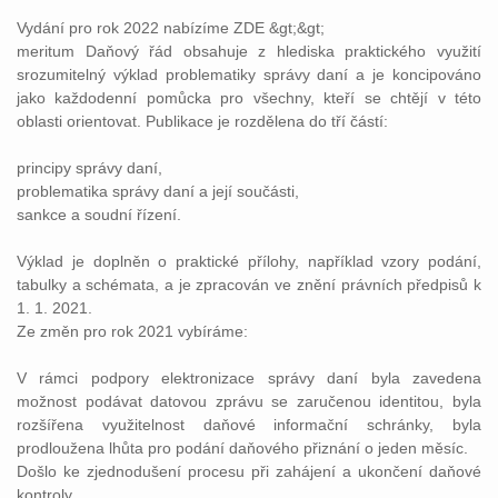
Vydání pro rok 2022 nabízíme ZDE &gt;&gt;
meritum Daňový řád obsahuje z hlediska praktického využití
srozumitelný výklad problematiky správy daní a je koncipováno
jako každodenní pomůcka pro všechny, kteří se chtějí v této
oblasti orientovat. Publikace je rozdělena do tří částí:
principy správy daní,
problematika správy daní a její součásti,
sankce a soudní řízení.
Výklad je doplněn o praktické přílohy, například vzory podání,
tabulky a schémata, a je zpracován ve znění právních předpisů k
1. 1. 2021.
Ze změn pro rok 2021 vybíráme:
V rámci podpory elektronizace správy daní byla zavedena
možnost podávat datovou zprávu se zaručenou identitou, byla
rozšířena využitelnost daňové informační schránky, byla
prodloužena lhůta pro podání daňového přiznání o jeden měsíc.
Došlo ke zjednodušení procesu při zahájení a ukončení daňové
kontroly.