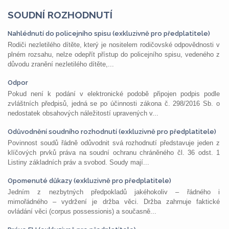
SOUDNÍ ROZHODNUTÍ
Nahlédnutí do policejního spisu (exkluzivně pro předplatitele)
Rodiči nezletilého dítěte, který je nositelem rodičovské odpovědnosti v
plném rozsahu, nelze odepřít přístup do policejního spisu, vedeného z
důvodu zranění nezletilého dítěte,...
Odpor
Pokud není k podání v elektronické podobě připojen podpis podle
zvláštních předpisů, jedná se po účinnosti zákona č. 298/2016 Sb. o
nedostatek obsahových náležitostí upravených v...
Odůvodnění soudního rozhodnutí (exkluzivně pro předplatitele)
Povinnost soudů řádně odůvodnit svá rozhodnutí představuje jeden z
klíčových prvků práva na soudní ochranu chráněného čl. 36 odst. 1
Listiny základních práv a svobod. Soudy mají...
Opomenuté důkazy (exkluzivně pro předplatitele)
Jedním z nezbytných předpokladů jakéhokoliv – řádného i
mimořádného – vydržení je držba věci. Držba zahrnuje faktické
ovládání věci (corpus possessionis) a současně...