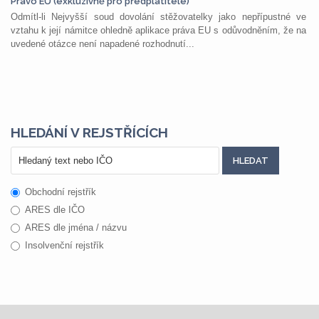
Právo EU (exkluzivně pro předplatitele)
Odmítl-li Nejvyšší soud dovolání stěžovatelky jako nepřípustné ve
vztahu k její námitce ohledně aplikace práva EU s odůvodněním, že na
uvedené otázce není napadené rozhodnutí...
HLEDÁNÍ V REJSTŘÍCÍCH
Obchodní rejstřík
ARES dle IČO
ARES dle jména / názvu
Insolvenční rejstřík